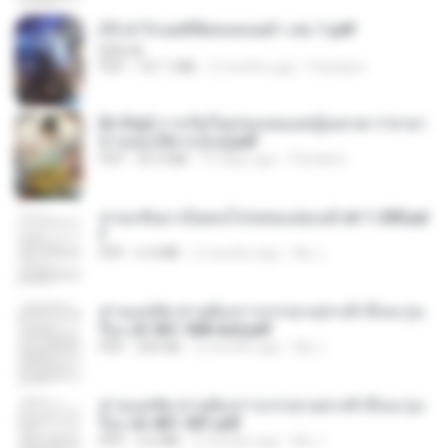
(Y) ฝ่าวิกฤตพิชิตหอคอยดำ เล่ม 1.pdf
BAILIW
PDF
101.1 MB
2 months ago
Pandarin
[A Chu] การเกิดใหม่ของหมอหญิงเทวดา l ชายา
ท่านอ๋องปีศาจ [จบ].pdf
PDF
35.5 MB
15 days ago
Pandarin
หวนกลับมาเป็นคนโปรดของฮ่องเต้ ch 1-200.pd
f
PDF
6.4 MB
2 months ago
My J.
ท่านแม่ทัพ ท่านต้องการภรรยาอย่างข้าถึงจะรุ่งเ
รือง ch 561-568 end.pdf
PDF
502 KB
2 months ago
My J.
ท่านแม่ทัพ ท่านต้องการภรรยาอย่างข้าถึงจะรุ่งเ
รือง ch 401-501.pdf
PDF
3.6 MB
2 months ago
My J.