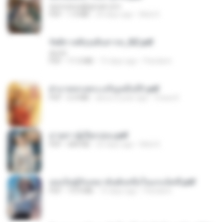
tanmobza@gmail.com
PDF
1.4 MB
24 days ago
Mob K.
รัตติกาลพิรุณสิบสารท_RZ.pdf
decht
PDF
11.5 MB
15 days ago
Pandarin
ฝ่าบาททรงพระเจริญหมื่นปี1.pdf
PDF
6.4 MB
about a year ago
Orasa K.
ม่ายสาวผู้เปียกปอน.pdf
PDF
684 KB
25 days ago
Mob K.
เธอเป็นผู้รับเหมาอันดับหนึ่งในแกแล็คซี่.pdf
PDF
19.9 MB
15 days ago
Pandarin