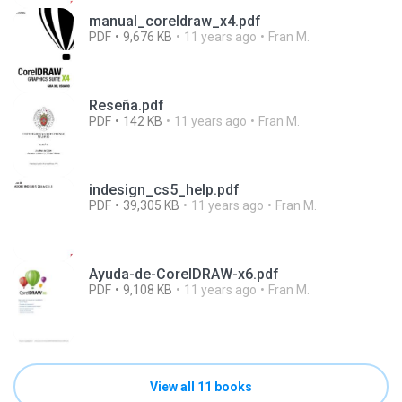
manual_coreldraw_x4.pdf
PDF
9,676 KB
11 years ago
Fran M.
Reseña.pdf
PDF
142 KB
11 years ago
Fran M.
indesign_cs5_help.pdf
PDF
39,305 KB
11 years ago
Fran M.
Ayuda-de-CorelDRAW-x6.pdf
PDF
9,108 KB
11 years ago
Fran M.
View all 11 books