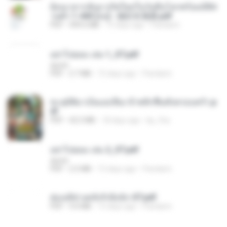
ย้อนเวลากลับมาเกิดใหม่ในวันสิ้นโลกพร้อมมิติส่
วนตัว 1-443 [จบ] - 揍趴长颈鹿.pdf
PDF
499.6 MB
15 days ago
Pandarin
อย่าไปยอม เล่ม 1_ST.pdf
decht
PDF
2.7 MB
15 days ago
Pandarin
ทะลุมิติมาเป็นแม่เลี้ยง ข้าพลิกฟื้นทั้งครอบครัว.p
df
PDF
42.5 MB
18 days ago
kp_fha
อย่าไปยอม เล่ม 2_ST.pdf
decht
PDF
2.5 MB
15 days ago
Pandarin
ฮ่องเต้ช่างคลั่งรักยิ่งนัก-ST.pdf
PDF
9.0 MB
15 days ago
Pandarin