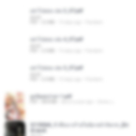
อย่าไปยอม เล่ม 3_ST.pdf
decht
PDF
2.5 MB
15 days ago
Pandarin
อย่าไปยอม เล่ม 4_ST.pdf
decht
PDF
2.4 MB
15 days ago
Pandarin
อย่าไปยอม เล่ม 5_ST.pdf
decht
PDF
2.4 MB
15 days ago
Pandarin
ฮูหยิuสุดป่วuฯ 1.pdf
PDF
68.8 MB
about a year ago
ณิชพน แ.
3f1f85b8_ข้าคือนางร้ายในนิยายจำกัดเรท_[En
d].epub