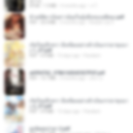
君子生
EPUB
1.3 MB
3 months ago
เจ โ.
ข้ามมิติมาเป็นสาวน้อยในอุ้งมือของอดีตลุง.pdf
PDF
25.4 MB
3 months ago
Reader Lily O.
เกิดใหม่อีกครา อี๋เหนียงอย่างข้าเป็นภรรยาขุนนา
ง 1_ST.pdf
PDF
4.9 MB
15 days ago
Pandarin
a6994762_9786160043507PDF.pdf
PDF
15.7 MB
3 months ago
อริยา ด.
เกิดใหม่อีกครา อี๋เหนียงอย่างข้าเป็นภรรยาขุนนา
ง 2_ST.pdf
PDF
4.9 MB
15 days ago
Pandarin
ฮูหยิuสุดป่วuฯ 2.pdf