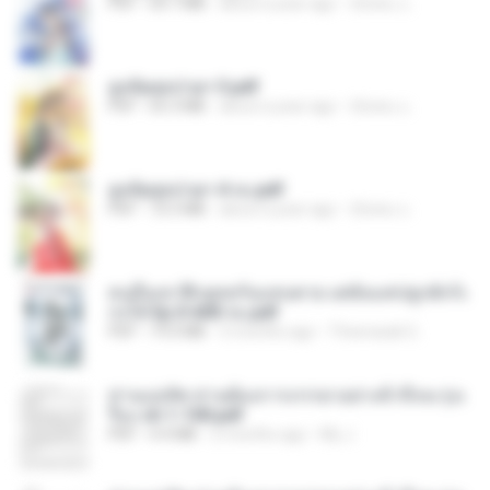
PDF
64.7 MB
about a year ago
ณิชพน แ.
ฮูหยิuสุดป่วuฯ 3.pdf
PDF
65.3 MB
about a year ago
ณิชพน แ.
ฮูหยิuสุดป่วuฯ 4 จบ.pdf
PDF
72.5 MB
about a year ago
ณิชพน แ.
คนอื่นเขาฝึกยุทธกันแทบตาย แต่ฉันแค่ปลูกผักก็เ
ก่งได้ Ep.0-600 จบ.pdf
PDF
19.0 MB
3 months ago
Theerasak G.
ท่านแม่ทัพ ท่านต้องการภรรยาอย่างข้าถึงจะรุ่งเ
รือง ch 1-100.pdf
PDF
4.4 MB
2 months ago
My J.