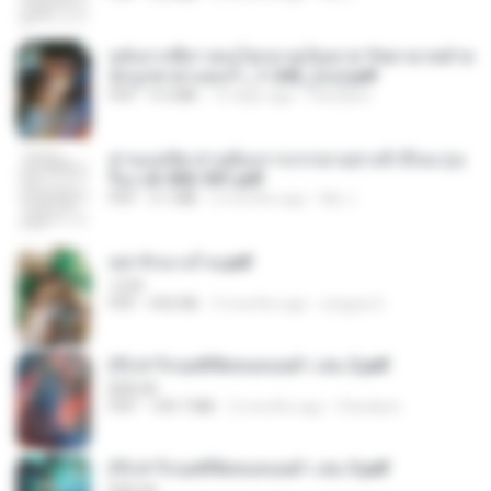
หลังจากพี่สาวคนโตกลายเป็นทาส รัชทายาทตำห
นักบูรพาตาแดงก่ำ_1-242_(จบ).pdf
PDF
9.3 MB
15 days ago
Pandarin
ท่านแม่ทัพ ท่านต้องการภรรยาอย่างข้าถึงจะรุ่งเ
รือง ch 502-551.pdf
PDF
3.1 MB
2 months ago
My J.
หย่ารักนางร้าย.pdf
1234
PDF
692 KB
3 months ago
yingyai S.
(Y) ฝ่าวิกฤตพิชิตหอคอยดำ เล่ม 2.pdf
BAILIW
PDF
109.7 MB
2 months ago
Pandarin
(Y) ฝ่าวิกฤตพิชิตหอคอยดำ เล่ม 3.pdf