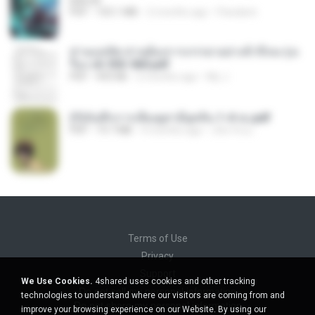
BAILIW
PDF
103.1 MB
2 months ago
Pandarin
ท่านแม่ทัพ ท่านต้องการภรรยาอย่างข้าถึงจะรุ่งเ
รือง ch 553-560.pdf
PDF
493 KB
2 months ago
My J.
(Y)บันทึกการเลี้ยงดูสามียุคหิน 1-4 จบ.pdf
PDF
19.7 MB
4 months ago
เลิฟ รักนะ
Terms of Use
Privacy
Support
We Use Cookies.
4shared uses cookies and other tracking
Do not sell my personal information
technologies to understand where our visitors are coming from and
Do not share my personal information
improve your browsing experience on our Website. By using our