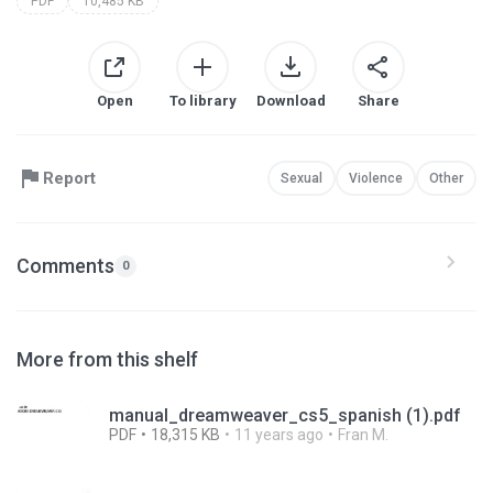
PDF
10,485 KB
Open
To library
Download
Share
Report
Sexual
Violence
Other
Comments
0
More from this shelf
manual_dreamweaver_cs5_spanish (1).pdf
PDF
18,315 KB
11 years ago
Fran M.