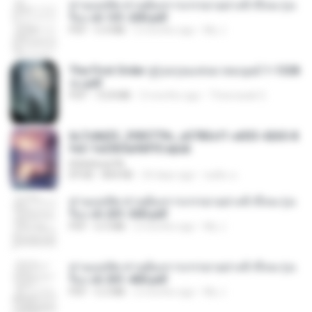
ท่านแม่ทัพ ท่านต้องการภรรยาอย่างข้าถึงจะรุ่งเ
รือง ch 101-200.pdf
PDF
5.4 MB
2 months ago
My J.
The First Order สู่รุ่งอรุณแห่งมวลมนุษย์ 1-1328
จบ.pdf
PDF
72.8 MB
3 months ago
Theerasak G.
6c7c8d33_3f85779c_e3783cf1-e033-4265-8
fe2-1e23b5a9dff0.epub
littlebbear96
EPUB
804 KB
24 days ago
ทอฝัน ม.
ท่านแม่ทัพ ท่านต้องการภรรยาอย่างข้าถึงจะรุ่งเ
รือง ch 201-300.pdf
PDF
6.5 MB
2 months ago
My J.
ท่านแม่ทัพ ท่านต้องการภรรยาอย่างข้าถึงจะรุ่งเ
รือง ch 301-400.pdf
PDF
5.2 MB
2 months ago
My J.