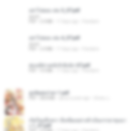
อย่าไปยอม เล่ม 5_ST.pdf
decht
PDF
2.4 MB
17 days ago
Pandarin
อย่าไปยอม เล่ม 4_ST.pdf
decht
PDF
2.4 MB
17 days ago
Pandarin
ฮ่องเต้ช่างคลั่งรักยิ่งนัก-ST.pdf
PDF
9.0 MB
17 days ago
Pandarin
ฮูหยิuสุดป่วuฯ 1.pdf
PDF
68.8 MB
about a year ago
ณิชพน แ.
เกิดใหม่อีกครา อี๋เหนียงอย่างข้าเป็นภรรยาขุนนา
ง 1_ST.pdf
PDF
4.9 MB
17 days ago
Pandarin