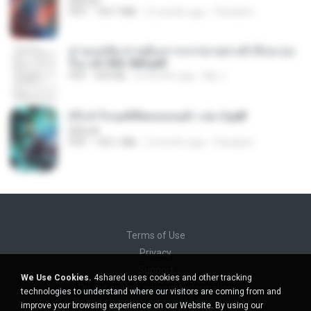
BAILIW
PDF
109.7 MB
2 months ago
Pandarin
ท่านแม่ทัพ ท่านต้องการภรรยาอย่างข้าถึงจะรุ่งเ
รือง ch 553-560.pdf
PDF
493 KB
2 months ago
My J.
(Y) ฝ่าวิกฤตพิชิตหอคอยดำ เล่ม 3.pdf
BAILIW
PDF
103.1 MB
2 months ago
Pandarin
Terms of Use
Privacy
Support
We Use Cookies.
4shared uses cookies and other tracking
Do not sell my personal information
technologies to understand where our visitors are coming from and
Do not share my personal information
improve your browsing experience on our Website. By using our