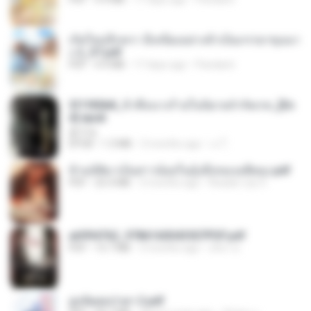
เกิดใหม่อีกครา อี๋เหนียงอย่างข้าเป็นภรรยาขุนนา
ง 2_ST.pdf
PDF
4.9 MB
17 days ago
Pandarin
3f1f85b8_ข้าคือนางร้ายในนิยายจำกัดเรท_[En
d].epub
君子生
EPUB
1.3 MB
3 months ago
เจ โ.
ข้ามมิติมาเป็นสาวน้อยในอุ้งมือของอดีตลุง.pdf
PDF
25.4 MB
3 months ago
Reader Lily O.
a6994762_9786160043507PDF.pdf
PDF
15.7 MB
3 months ago
อริยา ด.
ฮูหยิuสุดป่วuฯ 2.pdf