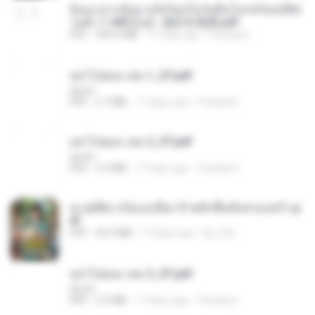
ย้อนเวลากลับมาเกิดใหม่ในวันสิ้นโลกพร้อมมิติส่
วนตัว 1-443 [จบ] - 揍趴长颈鹿.pdf
PDF
499.6 MB
17 days ago
Pandarin
อย่าไปยอม เล่ม 1_ST.pdf
decht
PDF
2.7 MB
17 days ago
Pandarin
อย่าไปยอม เล่ม 2_ST.pdf
decht
PDF
2.5 MB
17 days ago
Pandarin
ทะลุมิติมาเป็นแม่เลี้ยง ข้าพลิกฟื้นทั้งครอบครัว.p
df
PDF
42.5 MB
19 days ago
kp_fha
อย่าไปยอม เล่ม 3_ST.pdf
decht
PDF
2.5 MB
17 days ago
Pandarin