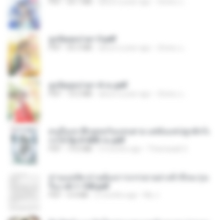
PDF
64.7 MB
about a year ago
ณิชพน แ.
ฮูหยิuสุดป่วuฯ 3.pdf
PDF
65.3 MB
about a year ago
ณิชพน แ.
ฮูหยิuสุดป่วuฯ 4 จบ.pdf
PDF
72.5 MB
about a year ago
ณิชพน แ.
คนอื่นเขาฝึกยุทธกันแทบตาย แต่ฉันแค่ปลูกผักก็เ
ก่งได้ Ep.0-600 จบ.pdf
PDF
19.0 MB
3 months ago
Theerasak G.
ท่านแม่ทัพ ท่านต้องการภรรยาอย่างข้าถึงจะรุ่งเ
รือง ch 1-100.pdf
PDF
4.4 MB
2 months ago
My J.