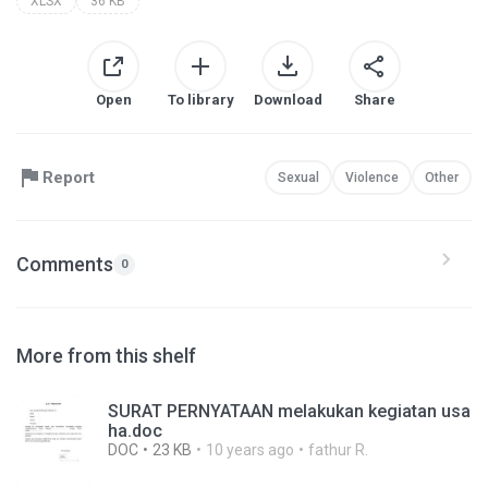
XLSX
36 KB
Open
To library
Download
Share
Report
Sexual
Violence
Other
Comments
0
More from this shelf
SURAT PERNYATAAN melakukan kegiatan usa
ha.doc
DOC
23 KB
10 years ago
fathur R.