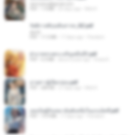
tanmobza@gmail.com
PDF
1.4 MB
26 days ago
Mob K.
รัตติกาลพิรุณสิบสารท_RZ.pdf
decht
PDF
11.5 MB
17 days ago
Pandarin
ฝ่าบาททรงพระเจริญหมื่นปี1.pdf
PDF
6.4 MB
about a year ago
Orasa K.
ม่ายสาวผู้เปียกปอน.pdf
PDF
684 KB
27 days ago
Mob K.
เธอเป็นผู้รับเหมาอันดับหนึ่งในแกแล็คซี่.pdf
PDF
19.9 MB
17 days ago
Pandarin