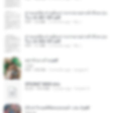
ท่านแม่ทัพ ท่านต้องการภรรยาอย่างข้าถึงจะรุ่งเ
รือง ch 401-501.pdf
PDF
3.6 MB
2 months ago
My J.
ท่านแม่ทัพ ท่านต้องการภรรยาอย่างข้าถึงจะรุ่งเ
รือง ch 502-551.pdf
PDF
3.1 MB
2 months ago
My J.
หย่ารักนางร้าย.pdf
1234
PDF
692 KB
3 months ago
yingyai S.
SPIUNAT MAVI.xlsx
XLSX
99.4 MB
2 years ago
Susann S.
(Y) ฝ่าวิกฤตพิชิตหอคอยดำ เล่ม 2.pdf