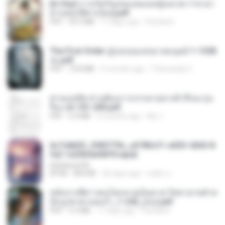
[A Chu] การเกิดใหม่ของหมอหญิงเทวดา l ชายา
ท่านอ๋องปีศาจ [จบ].pdf
PDF
35.5 MB
17 days ago
Pandarin
The First Order สู่รุ่งอรุณแห่งมวลมนุษย์ 1-1328
จบ.pdf
PDF
72.8 MB
3 months ago
Theerasak G.
ท่านแม่ทัพ ท่านต้องการภรรยาอย่างข้าถึงจะรุ่งเ
รือง ch 101-200.pdf
PDF
5.4 MB
2 months ago
My J.
6c7c8d33_3f85779c_e3783cf1-e033-4265-8
fe2-1e23b5a9dff0.epub
littlebbear96
EPUB
804 KB
26 days ago
ทอฝัน ม.
หลังจากพี่สาวคนโตกลายเป็นทาส รัชทายาทตำห
นักบูรพาตาแดงก่ำ_1-242_(จบ).pdf
PDF
9.3 MB
17 days ago
Pandarin