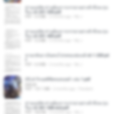
ท่านแม่ทัพ ท่านต้องการภรรยาอย่างข้าถึงจะรุ่งเ
รือง ch 201-300.pdf
PDF
6.5 MB
2 months ago
My J.
ท่านแม่ทัพ ท่านต้องการภรรยาอย่างข้าถึงจะรุ่งเ
รือง ch 301-400.pdf
PDF
5.2 MB
2 months ago
My J.
หวนกลับมาเป็นคนโปรดของฮ่องเต้ ch 1-200.pd
f
PDF
6.4 MB
2 months ago
My J.
(Y) ฝ่าวิกฤตพิชิตหอคอยดำ เล่ม 1.pdf
BAILIW
PDF
101.1 MB
2 months ago
Pandarin
ท่านแม่ทัพ ท่านต้องการภรรยาอย่างข้าถึงจะรุ่งเ
รือง ch 561-568 end.pdf
PDF
502 KB
2 months ago
My J.