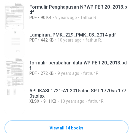
Formulir Penghapusan NPWP PER 20_2013.p
df
PDF
90 KB
9 years ago
fathur R.
Lampiran_PMK_229_PMK_03_2014.pdf
PDF
442 KB
10 years ago
fathur R.
formulir perubahan data WP PER 20_2013.pd
f
PDF
272 KB
9 years ago
fathur R.
APLIKASI 1721-A1 2015 dan SPT 1770ss 177
0s.xlsx
XLSX
911 KB
10 years ago
fathur R.
View all 14 books