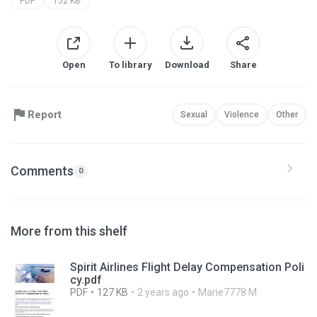
PDF
152 KB
Open
To library
Download
Share
Report
Sexual
Violence
Other
Comments
0
More from this shelf
Spirit Airlines Flight Delay Compensation Poli
cy.pdf
PDF
127 KB
2 years ago
Marie7778 M.