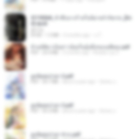
3f1f85b8_ข้าคือนางร้ายในนิยายจำกัดเรท_[En
d].epub
君子生
EPUB
1.3 MB
3 months ago
เจ โ.
ข้ามมิติมาเป็นสาวน้อยในอุ้งมือของอดีตลุง.pdf
PDF
25.4 MB
3 months ago
Reader Lily O.
ฮูหยิuสุดป่วuฯ 2.pdf
PDF
64.7 MB
about a year ago
ณิชพน แ.
ฮูหยิuสุดป่วuฯ 3.pdf
PDF
65.3 MB
about a year ago
ณิชพน แ.
ฮูหยิuสุดป่วuฯ 4 จบ.pdf