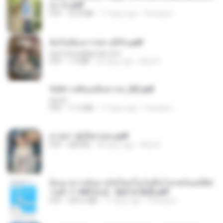
อง จบ.pdf
PDF
32.8 MB
17 days ago
Pandarin
ฉันไม่ต้องการพร สุจิรัน.pdf
tanmobza@gmail.com
PDF
1.4 MB
26 days ago
Mob K.
รัตติกาลพิรุณสิบสารท_RZ.pdf
decht
PDF
11.5 MB
17 days ago
Pandarin
ม่ายสาวผู้เปียกปอน.pdf
PDF
684 KB
28 days ago
Mob K.
ย้อนเวลากลับมาเกิดใหม่ในวันสิ้นโลกพร้อมมิติส่
วนตัว 1-443 [จบ] - 揍趴长颈鹿.pdf
PDF
499.6 MB
17 days ago
Pandarin