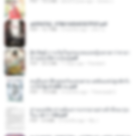
PDF
72.5 MB
about a year ago
ณิชพน แ.
a6994762_9786160043507PDF.pdf
PDF
15.7 MB
3 months ago
อริยา ด.
[A Chu] การเกิดใหม่ของหมอหญิงเทวดา l ชายา
ท่านอ๋องปีศาจ [จบ].pdf
PDF
35.5 MB
17 days ago
Pandarin
คนอื่นเขาฝึกยุทธกันแทบตาย แต่ฉันแค่ปลูกผักก็เ
ก่งได้ Ep.0-600 จบ.pdf
PDF
19.0 MB
3 months ago
Theerasak G.
ท่านแม่ทัพ ท่านต้องการภรรยาอย่างข้าถึงจะรุ่งเ
รือง ch 1-100.pdf
PDF
4.4 MB
2 months ago
My J.