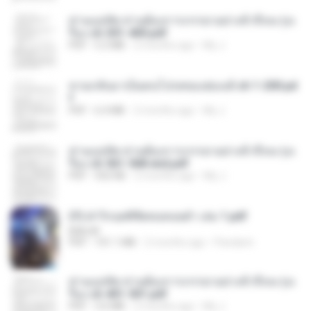
ท่านแม่ทัพ ท่านต้องการภรรยาอย่างข้าถึงจะรุ่งเ
รือง ch 301-400.pdf
PDF
5.2 MB
2 months ago
My J.
หวนกลับมาเป็นคนโปรดของฮ่องเต้ ch 1-200.pd
f
PDF
6.4 MB
2 months ago
My J.
ท่านแม่ทัพ ท่านต้องการภรรยาอย่างข้าถึงจะรุ่งเ
รือง ch 561-568 end.pdf
PDF
502 KB
2 months ago
My J.
(Y) ฝ่าวิกฤตพิชิตหอคอยดำ เล่ม 1.pdf
BAILIW
PDF
101.1 MB
2 months ago
Pandarin
ท่านแม่ทัพ ท่านต้องการภรรยาอย่างข้าถึงจะรุ่งเ
รือง ch 401-501.pdf
PDF
3.6 MB
2 months ago
My J.