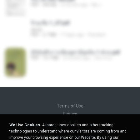
PDF
493 KB
2 months ago
My J.
จิ่วฉงจื่อ 1_ST.pdf
decht
PDF
2.7 MB
17 days ago
Pandarin
(Y)บันทึกการเลี้ยงดูสามียุคหิน 1-4 จบ.pdf
PDF
19.7 MB
4 months ago
เลิฟ รักนะ
Terms of Use
Privacy
Support
We Use Cookies.
4shared uses cookies and other tracking
Do not sell my personal information
technologies to understand where our visitors are coming from and
Do not share my personal information
improve your browsing experience on our Website. By using our