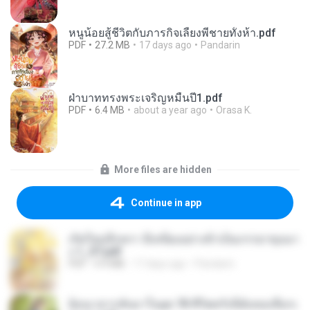
หนูน้อยสู้ชีวิตกับภารกิจเลี้ยงพี่ชายทั้งห้า.pdf
PDF
27.2 MB
17 days ago
Pandarin
ฝ่าบาททรงพระเจริญหมื่นปี1.pdf
PDF
6.4 MB
about a year ago
Orasa K.
More files are hidden
Continue in app
เกิดใหม่อีกครา อี๋เหนียงอย่างข้าเป็นภรรยาขุนนา
ง 1_ST.pdf
PDF
4.9 MB
17 days ago
Pandarin
ย้อนเวลากลับมาในยุค 70 ชีวิตครั้งนี้ฉันขอเลือกเ