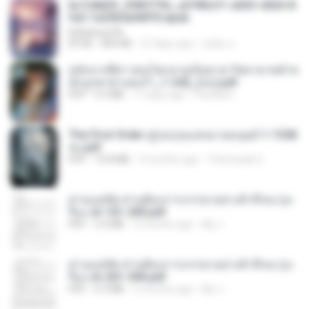
6c7c8d33_3f85779c_e3783cf1-e033-4265-8
fe2-1e23b5a9dff0.epub
littlebbear96
EPUB
804 KB
27 days ago
ทอฝัน ม.
หลังจากพี่สาวคนโตกลายเป็นทาส รัชทายาทตำห
นักบูรพาตาแดงก่ำ_1-242_(จบ).pdf
PDF
9.3 MB
17 days ago
Pandarin
The First Order สู่รุ่งอรุณแห่งมวลมนุษย์ 1-1328
จบ.pdf
PDF
72.8 MB
3 months ago
Theerasak G.
ท่านแม่ทัพ ท่านต้องการภรรยาอย่างข้าถึงจะรุ่งเ
รือง ch 101-200.pdf
PDF
5.4 MB
2 months ago
My J.
ท่านแม่ทัพ ท่านต้องการภรรยาอย่างข้าถึงจะรุ่งเ
รือง ch 201-300.pdf
PDF
6.5 MB
2 months ago
My J.