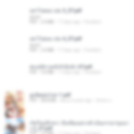
อย่าไปยอม เล่ม 5_ST.pdf
decht
PDF
2.4 MB
17 days ago
Pandarin
อย่าไปยอม เล่ม 4_ST.pdf
decht
PDF
2.4 MB
17 days ago
Pandarin
ฮ่องเต้ช่างคลั่งรักยิ่งนัก-ST.pdf
PDF
9.0 MB
17 days ago
Pandarin
ฮูหยิuสุดป่วuฯ 1.pdf
PDF
68.8 MB
about a year ago
ณิชพน แ.
เกิดใหม่อีกครา อี๋เหนียงอย่างข้าเป็นภรรยาขุนนา
ง 2_ST.pdf
PDF
4.9 MB
17 days ago
Pandarin