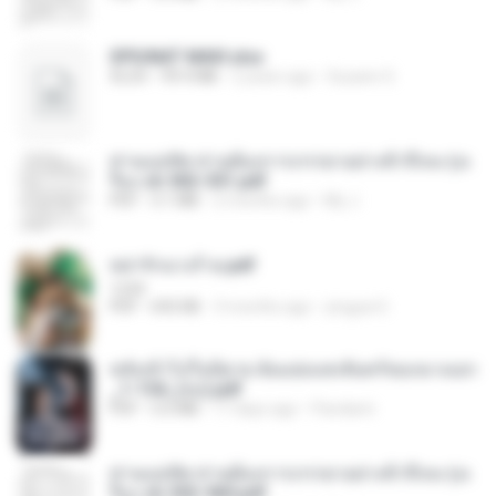
SPIUNAT MAVI.xlsx
XLSX
99.4 MB
2 years ago
Susann S.
ท่านแม่ทัพ ท่านต้องการภรรยาอย่างข้าถึงจะรุ่งเ
รือง ch 502-551.pdf
PDF
3.1 MB
2 months ago
My J.
หย่ารักนางร้าย.pdf
1234
PDF
692 KB
3 months ago
yingyai S.
หลังเข้าไปในนิยาย ฉันแย่งแสงจันทร์ของนางเอก
_1-154_(จบ).pdf
PDF
5.6 MB
17 days ago
Pandarin
ท่านแม่ทัพ ท่านต้องการภรรยาอย่างข้าถึงจะรุ่งเ
รือง ch 553-560.pdf