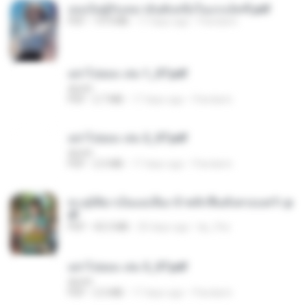
เธอเป็นผู้รับเหมาอันดับหนึ่งในแกแล็คซี่.pdf
PDF
19.9 MB
17 days ago
Pandarin
อย่าไปยอม เล่ม 1_ST.pdf
decht
PDF
2.7 MB
17 days ago
Pandarin
อย่าไปยอม เล่ม 2_ST.pdf
decht
PDF
2.5 MB
17 days ago
Pandarin
ทะลุมิติมาเป็นแม่เลี้ยง ข้าพลิกฟื้นทั้งครอบครัว.p
df
PDF
42.5 MB
20 days ago
kp_fha
อย่าไปยอม เล่ม 3_ST.pdf
decht
PDF
2.5 MB
17 days ago
Pandarin