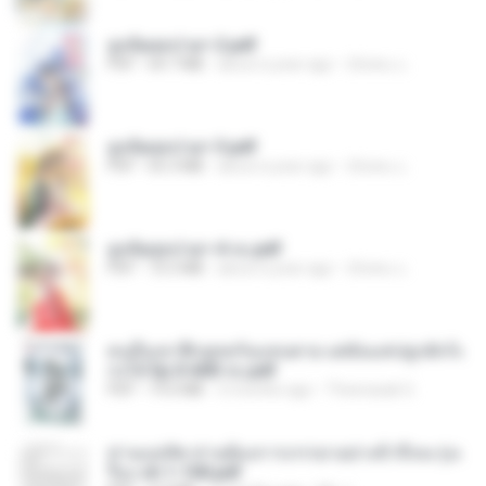
ฮูหยิuสุดป่วuฯ 2.pdf
PDF
64.7 MB
about a year ago
ณิชพน แ.
ฮูหยิuสุดป่วuฯ 3.pdf
PDF
65.3 MB
about a year ago
ณิชพน แ.
ฮูหยิuสุดป่วuฯ 4 จบ.pdf
PDF
72.5 MB
about a year ago
ณิชพน แ.
คนอื่นเขาฝึกยุทธกันแทบตาย แต่ฉันแค่ปลูกผักก็เ
ก่งได้ Ep.0-600 จบ.pdf
PDF
19.0 MB
3 months ago
Theerasak G.
ท่านแม่ทัพ ท่านต้องการภรรยาอย่างข้าถึงจะรุ่งเ
รือง ch 1-100.pdf