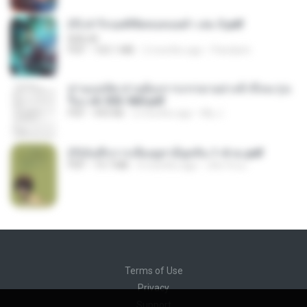
(Y) ฝ่าวิกฤตพิชิตหอคอยดำ เล่ม 3.pdf
BAILIW
PDF
103.1 MB
2 months ago
Pandarin
ท่านแม่ทัพ ท่านต้องการภรรยาอย่างข้าถึงจะรุ่งเ
รือง ch 553-560.pdf
PDF
493 KB
2 months ago
My J.
(Y)บันทึกการเลี้ยงดูสามียุคหิน 1-4 จบ.pdf
PDF
19.7 MB
4 months ago
เลิฟ รักนะ
Terms of Use
Privacy
Support