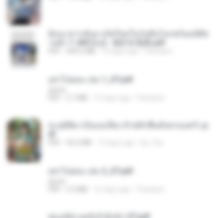
ย้อนเวลากลับมาเกิดใหม่ในวันสิ้นโลกพร้อมมิติส่
วนตัว 1-443 [จบ] - 揍趴长颈鹿.pdf
PDF
499.6 MB
16 days ago
Pandarin
อย่าไปยอม เล่ม 1_ST.pdf
decht
PDF
2.7 MB
16 days ago
Pandarin
ทะลุมิติมาเป็นแม่เลี้ยง ข้าพลิกฟื้นทั้งครอบครัว.p
df
PDF
42.5 MB
19 days ago
kp_fha
อย่าไปยอม เล่ม 2_ST.pdf
decht
PDF
2.5 MB
16 days ago
Pandarin
ฮ่องเต้ช่างคลั่งรักยิ่งนัก-ST.pdf