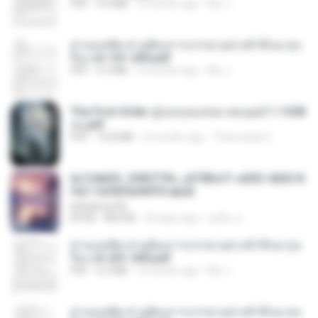
PDF
4.4 MB
2 months ago
My J.
ท่านแม่ทัพ ท่านต้องการภรรยาอย่างข้าถึงจะรุ่งเ
รือง ch 101-200.pdf
PDF
5.4 MB
2 months ago
My J.
The First Order สู่รุ่งอรุณแห่งมวลมนุษย์ 1-1328
จบ.pdf
PDF
72.8 MB
3 months ago
Theerasak G.
6c7c8d33_3f85779c_e3783cf1-e033-4265-8
fe2-1e23b5a9dff0.epub
littlebbear96
EPUB
804 KB
25 days ago
ทอฝัน ม.
ท่านแม่ทัพ ท่านต้องการภรรยาอย่างข้าถึงจะรุ่งเ
รือง ch 201-300.pdf
PDF
6.5 MB
2 months ago
My J.
ท่านแม่ทัพ ท่านต้องการภรรยาอย่างข้าถึงจะรุ่งเ