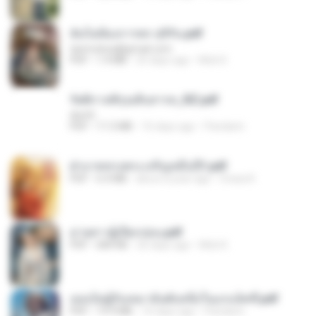
ฉันไม่ต้องการพร สุจิรัน.pdf
tanmobza@gmail.com
PDF
1.4 MB
25 days ago
Mob K.
รัตติกาลพิรุณสิบสารท_RZ.pdf
decht
PDF
11.5 MB
16 days ago
Pandarin
ฝ่าบาททรงพระเจริญหมื่นปี1.pdf
PDF
6.4 MB
about a year ago
Orasa K.
ม่ายสาวผู้เปียกปอน.pdf
PDF
684 KB
26 days ago
Mob K.
เธอเป็นผู้รับเหมาอันดับหนึ่งในแกแล็คซี่.pdf
PDF
19.9 MB
16 days ago
Pandarin