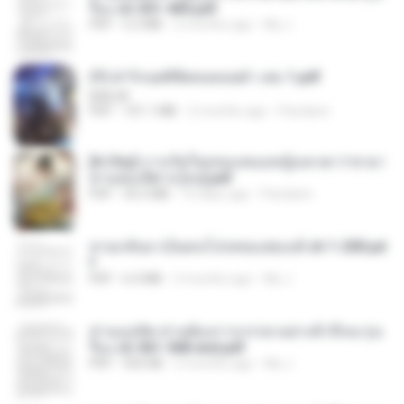
รือง ch 301-400.pdf
PDF
5.2 MB
2 months ago
My J.
(Y) ฝ่าวิกฤตพิชิตหอคอยดำ เล่ม 1.pdf
BAILIW
PDF
101.1 MB
2 months ago
Pandarin
[A Chu] การเกิดใหม่ของหมอหญิงเทวดา l ชายา
ท่านอ๋องปีศาจ [จบ].pdf
PDF
35.5 MB
16 days ago
Pandarin
หวนกลับมาเป็นคนโปรดของฮ่องเต้ ch 1-200.pd
f
PDF
6.4 MB
2 months ago
My J.
ท่านแม่ทัพ ท่านต้องการภรรยาอย่างข้าถึงจะรุ่งเ
รือง ch 561-568 end.pdf
PDF
502 KB
2 months ago
My J.