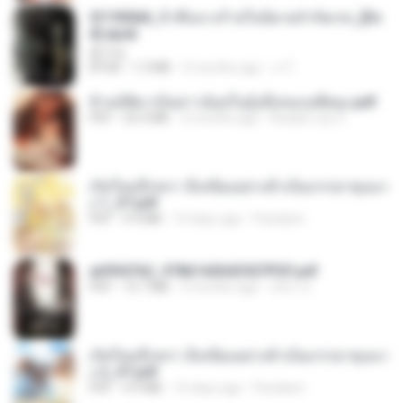
3f1f85b8_ข้าคือนางร้ายในนิยายจำกัดเรท_[En
d].epub
君子生
EPUB
1.3 MB
3 months ago
เจ โ.
ข้ามมิติมาเป็นสาวน้อยในอุ้งมือของอดีตลุง.pdf
PDF
25.4 MB
3 months ago
Reader Lily O.
เกิดใหม่อีกครา อี๋เหนียงอย่างข้าเป็นภรรยาขุนนา
ง 1_ST.pdf
PDF
4.9 MB
16 days ago
Pandarin
a6994762_9786160043507PDF.pdf
PDF
15.7 MB
3 months ago
อริยา ด.
เกิดใหม่อีกครา อี๋เหนียงอย่างข้าเป็นภรรยาขุนนา
ง 2_ST.pdf
PDF
4.9 MB
16 days ago
Pandarin