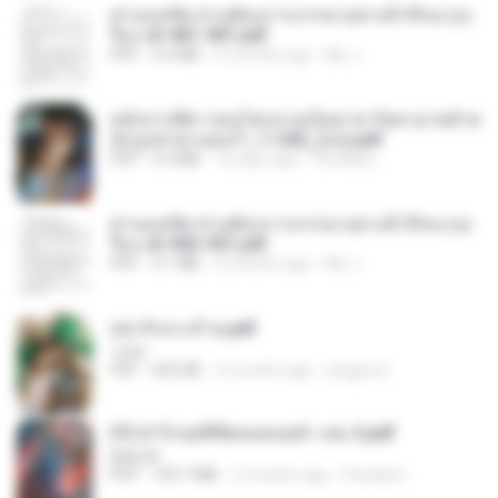
ท่านแม่ทัพ ท่านต้องการภรรยาอย่างข้าถึงจะรุ่งเ
รือง ch 401-501.pdf
PDF
3.6 MB
2 months ago
My J.
หลังจากพี่สาวคนโตกลายเป็นทาส รัชทายาทตำห
นักบูรพาตาแดงก่ำ_1-242_(จบ).pdf
PDF
9.3 MB
16 days ago
Pandarin
ท่านแม่ทัพ ท่านต้องการภรรยาอย่างข้าถึงจะรุ่งเ
รือง ch 502-551.pdf
PDF
3.1 MB
2 months ago
My J.
หย่ารักนางร้าย.pdf
1234
PDF
692 KB
3 months ago
yingyai S.
(Y) ฝ่าวิกฤตพิชิตหอคอยดำ เล่ม 2.pdf
BAILIW
PDF
109.7 MB
2 months ago
Pandarin