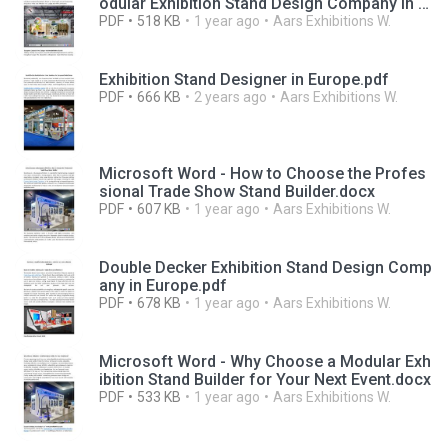
odular Exhibition Stand Design Company in E
urope.docx
PDF
518 KB
1 year ago
Aars Exhibitions W.
Exhibition Stand Designer in Europe.pdf
PDF
666 KB
2 years ago
Aars Exhibitions W.
Microsoft Word - How to Choose the Profes
sional Trade Show Stand Builder.docx
PDF
607 KB
1 year ago
Aars Exhibitions W.
Double Decker Exhibition Stand Design Comp
any in Europe.pdf
PDF
678 KB
1 year ago
Aars Exhibitions W.
Microsoft Word - Why Choose a Modular Exh
ibition Stand Builder for Your Next Event.docx
PDF
533 KB
1 year ago
Aars Exhibitions W.