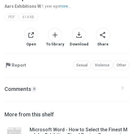
Aars Exhibitions W.
1 year ago
more...
PDF
614 KB
Open
To library
Download
Share
Report
Sexual
Violence
Other
Comments
0
More from this shelf
Microsoft Word - How to Select the Finest M