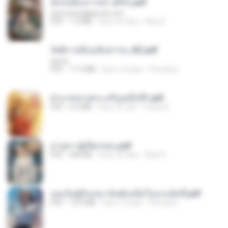
ฉันไม่ต้องการพร สุจิรัน.pdf
tanmobza@gmail.com
PDF
1.4 MB
hace 25 días
Mob K.
รัตติกาลพิรุณสิบสารท_RZ.pdf
decht
PDF
11.5 MB
hace 16 días
Pandarin
ฝ่าบาททรงพระเจริญหมื่นปี1.pdf
PDF
6.4 MB
hace un año
Orasa K.
ม่ายสาวผู้เปียกปอน.pdf
PDF
684 KB
hace 26 días
Mob K.
เธอเป็นผู้รับเหมาอันดับหนึ่งในแกแล็คซี่.pdf
PDF
19.9 MB
hace 16 días
Pandarin