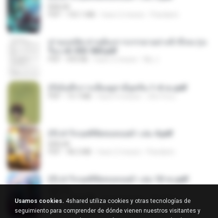
BAILIW
PDF
103.1 MB
hace 2 meses
Pandarin
ท่านแม่ทัพ ท่านต้องการภรรยาอย่างข้าถึงจะรุ่งเ
รือง ch 553-560.pdf
PDF
493 KB
hace 2 meses
My J.
(Y)บันทึกการเลี้ยงดูสามียุคหิน 1-4 จบ.pdf
PDF
19.7 MB
hace 4 meses
เลิฟ รักนะ
(Y) ฝ่าวิกฤตพิชิตหอคอยดำ เล่ม 4.pdf
BAILIW
PDF
98.2 MB
hace 2 meses
Pandarin
(Y) ฝ่าวิกฤตพิชิตหอคอยดำ เล่ม 10 จบ.pdf
BAILIW
PDF
106.4 MB
hace 2 meses
Pandarin
Usamos cookies.
4shared utiliza cookies y otras tecnologías de
seguimiento para comprender de dónde vienen nuestros visitantes y