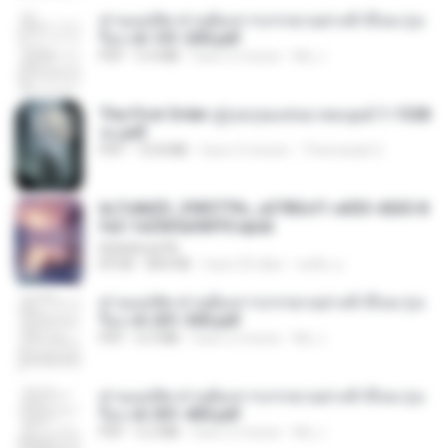
ท่านแม่ทัพ ท่านต้องการภรรยาอย่างข้าถึงจะรุ่งเ
รือง ch 101-200.pdf
PDF
5.4 MB
hace 2 meses
My J.
The First Order สู่รุ่งอรุณแห่งมวลมนุษย์ 1-1328
จบ.pdf
PDF
72.8 MB
hace 3 meses
Theerasak G.
6c7c8d33_3f85779c_e3783cf1-e033-4265-8
fe2-1e23b5a9dff0.epub
littlebbear96
EPUB
804 KB
hace 25 días
ทอฝัน ม.
ท่านแม่ทัพ ท่านต้องการภรรยาอย่างข้าถึงจะรุ่งเ
รือง ch 201-300.pdf
PDF
6.5 MB
hace 2 meses
My J.
ท่านแม่ทัพ ท่านต้องการภรรยาอย่างข้าถึงจะรุ่งเ
รือง ch 301-400.pdf
PDF
5.2 MB
hace 2 meses
My J.