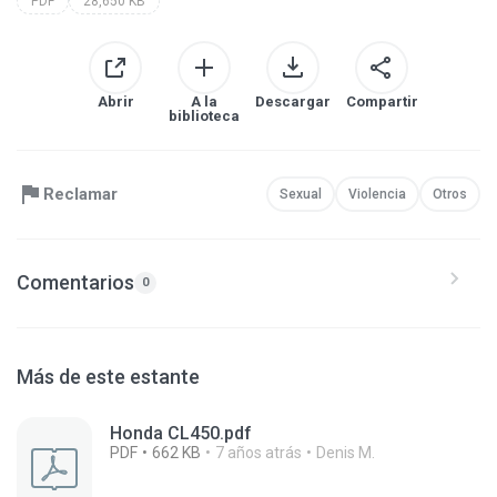
PDF
28,650 KB
Abrir
A la
Descargar
Compartir
biblioteca
Reclamar
Sexual
Violencia
Otros
Comentarios
0
Más de este estante
Honda CL450.pdf
PDF
662 KB
7 años atrás
Denis M.