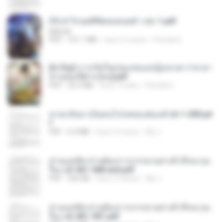
(Y) ฝ่าวิกฤตพิชิตหอคอยดำ เล่ม 1.pdf
BAILIW
PDF
101.1 MB
hace 2 meses
Pandarin
[A Chu] การเกิดใหม่ของหมอหญิงเทวดา l ชายา
ท่านอ๋องปีศาจ [จบ].pdf
PDF
35.5 MB
hace 16 días
Pandarin
หวนกลับมาเป็นคนโปรดของฮ่องเต้ ch 1-200.pd
f
PDF
6.4 MB
hace 2 meses
My J.
ท่านแม่ทัพ ท่านต้องการภรรยาอย่างข้าถึงจะรุ่งเ
รือง ch 561-568 end.pdf
PDF
502 KB
hace 2 meses
My J.
ท่านแม่ทัพ ท่านต้องการภรรยาอย่างข้าถึงจะรุ่งเ
รือง ch 401-501.pdf