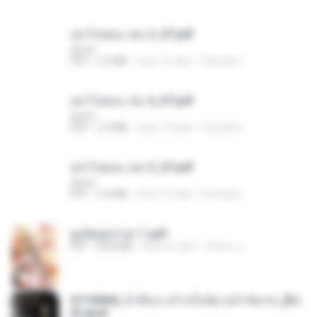
อย่าไปยอม เล่ม 3_ST.pdf
decht
PDF
2.5 MB
hace 16 días
Pandarin
อย่าไปยอม เล่ม 4_ST.pdf
decht
PDF
2.4 MB
hace 16 días
Pandarin
อย่าไปยอม เล่ม 5_ST.pdf
decht
PDF
2.4 MB
hace 16 días
Pandarin
ฮูหยิuสุดป่วuฯ 1.pdf
PDF
68.8 MB
hace un año
ณิชพน แ.
3f1f85b8_ข้าคือนางร้ายในนิยายจำกัดเรท_[En
d].epub