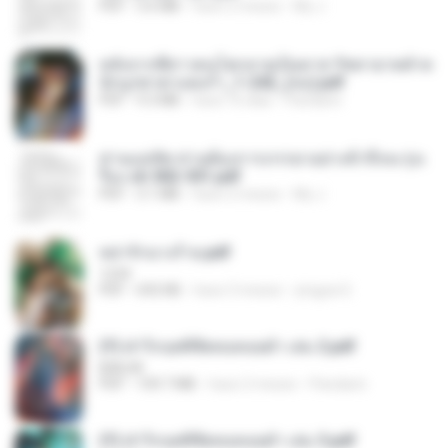
PDF
3.6 MB
hace 2 meses
My J.
หลังจากพี่สาวคนโตกลายเป็นทาส รัชทายาทตำห
นักบูรพาตาแดงก่ำ_1-242_(จบ).pdf
PDF
9.3 MB
hace 16 días
Pandarin
ท่านแม่ทัพ ท่านต้องการภรรยาอย่างข้าถึงจะรุ่งเ
รือง ch 502-551.pdf
PDF
3.1 MB
hace 2 meses
My J.
หย่ารักนางร้าย.pdf
1234
PDF
692 KB
hace 3 meses
yingyai S.
(Y) ฝ่าวิกฤตพิชิตหอคอยดำ เล่ม 2.pdf
BAILIW
PDF
109.7 MB
hace 2 meses
Pandarin
(Y) ฝ่าวิกฤตพิชิตหอคอยดำ เล่ม 3.pdf