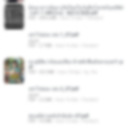
ย้อนเวลากลับมาเกิดใหม่ในวันสิ้นโลกพร้อมมิติส่
วนตัว 1-443 [จบ] - 揍趴长颈鹿.pdf
PDF
499.6 MB
hace 16 días
Pandarin
อย่าไปยอม เล่ม 1_ST.pdf
decht
PDF
2.7 MB
hace 16 días
Pandarin
ทะลุมิติมาเป็นแม่เลี้ยง ข้าพลิกฟื้นทั้งครอบครัว.p
df
PDF
42.5 MB
hace 18 días
kp_fha
อย่าไปยอม เล่ม 2_ST.pdf
decht
PDF
2.5 MB
hace 16 días
Pandarin
ฮ่องเต้ช่างคลั่งรักยิ่งนัก-ST.pdf
PDF
9.0 MB
hace 16 días
Pandarin