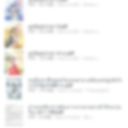
PDF
64.7 MB
hace un año
ณิชพน แ.
ฮูหยิuสุดป่วuฯ 3.pdf
PDF
65.3 MB
hace un año
ณิชพน แ.
ฮูหยิuสุดป่วuฯ 4 จบ.pdf
PDF
72.5 MB
hace un año
ณิชพน แ.
คนอื่นเขาฝึกยุทธกันแทบตาย แต่ฉันแค่ปลูกผักก็เ
ก่งได้ Ep.0-600 จบ.pdf
PDF
19.0 MB
hace 3 meses
Theerasak G.
ท่านแม่ทัพ ท่านต้องการภรรยาอย่างข้าถึงจะรุ่งเ
รือง ch 1-100.pdf
PDF
4.4 MB
hace 2 meses
My J.