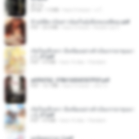
君子生
EPUB
1.3 MB
hace 3 meses
เจ โ.
ข้ามมิติมาเป็นสาวน้อยในอุ้งมือของอดีตลุง.pdf
PDF
25.4 MB
hace 3 meses
Reader Lily O.
เกิดใหม่อีกครา อี๋เหนียงอย่างข้าเป็นภรรยาขุนนา
ง 1_ST.pdf
PDF
4.9 MB
hace 16 días
Pandarin
a6994762_9786160043507PDF.pdf
PDF
15.7 MB
hace 3 meses
อริยา ด.
เกิดใหม่อีกครา อี๋เหนียงอย่างข้าเป็นภรรยาขุนนา
ง 2_ST.pdf
PDF
4.9 MB
hace 16 días
Pandarin
ฮูหยิuสุดป่วuฯ 2.pdf