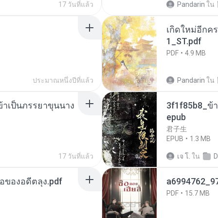
17 วันที่แล้ว
Pandarin
ใน
เกิดใหม่อีกคร
1_ST.pdf
PDF
4.9 MB
ประมาณหนึ่งปีที่แล้ว
Pandarin
ใน
งข้าเป็นภรรยาขุนนาง
3f1f85b8_ข้า
epub
君子生
EPUB
1.3 MB
17 วันที่แล้ว
เจ โ.
ใน
D
ือของอดีตลุง.pdf
a6994762_9
PDF
15.7 MB