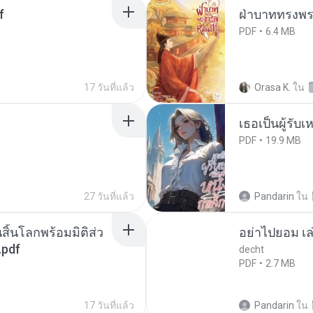
f
ฝ่าบาททรงพระ
PDF
6.4 MB
17 วันที่แล้ว
Orasa K.
ใน
เธอเป็นผู้รับ
PDF
19.9 MB
27 วันที่แล้ว
Pandarin
ใน
สิ้นโลกพร้อมมิติส่ว
อย่าไปยอม เล
.pdf
decht
PDF
2.7 MB
17 วันที่แล้ว
Pandarin
ใน