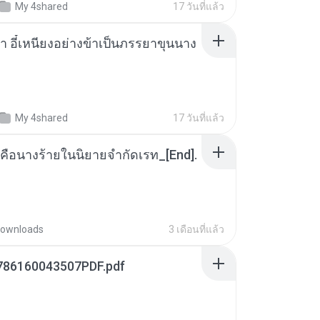
My 4shared
17 วันที่แล้ว
า อี๋เหนียงอย่างข้าเป็นภรรยาขุนนาง
My 4shared
17 วันที่แล้ว
คือนางร้ายในนิยายจำกัดเรท_[End].
ownloads
3 เดือนที่แล้ว
786160043507PDF.pdf