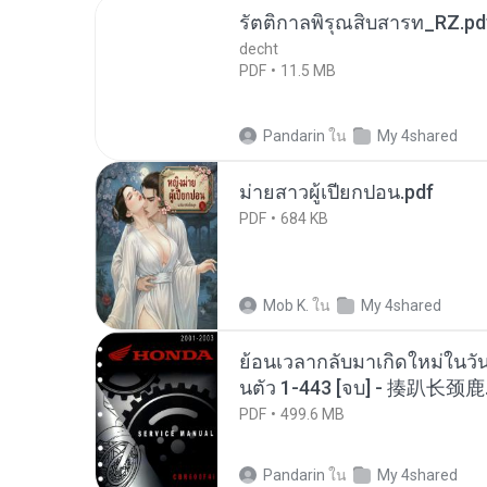
รัตติกาลพิรุณสิบสารท_RZ.pd
decht
PDF
11.5 MB
Pandarin
ใน
My 4shared
ม่ายสาวผู้เปียกปอน.pdf
PDF
684 KB
Mob K.
ใน
My 4shared
ย้อนเวลากลับมาเกิดใหม่ในวัน
นตัว 1-443 [จบ] - 揍趴长颈鹿
PDF
499.6 MB
Pandarin
ใน
My 4shared