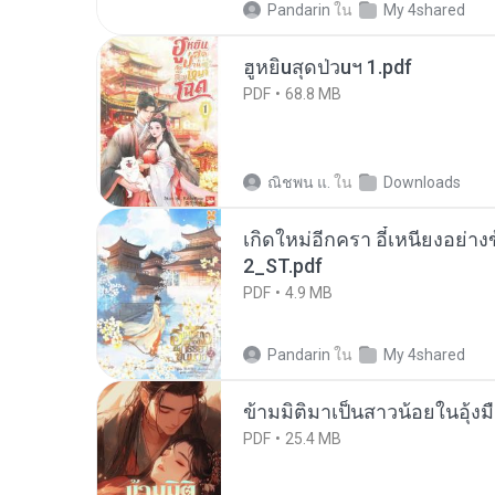
Pandarin
ใน
My 4shared
ฮูหยิuสุดป่วuฯ 1.pdf
PDF
68.8 MB
ณิชพน แ.
ใน
Downloads
เกิดใหม่อีกครา อี๋เหนียงอย่า
2_ST.pdf
PDF
4.9 MB
Pandarin
ใน
My 4shared
ข้ามมิติมาเป็นสาวน้อยในอุ้งม
PDF
25.4 MB