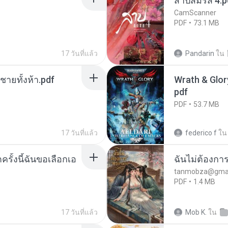
สาปสมรส 4.p
CamScanner
PDF
73.1 MB
17 วันที่แล้ว
Pandarin
ใน
ี่ชายทั้งห้า.pdf
Wrath & Glory
pdf
PDF
53.7 MB
17 วันที่แล้ว
federico f
ใน
ครั้งนี้ฉันขอเลือกเอ
ฉันไม่ต้องการ
tanmobza@gmai
PDF
1.4 MB
17 วันที่แล้ว
Mob K.
ใน