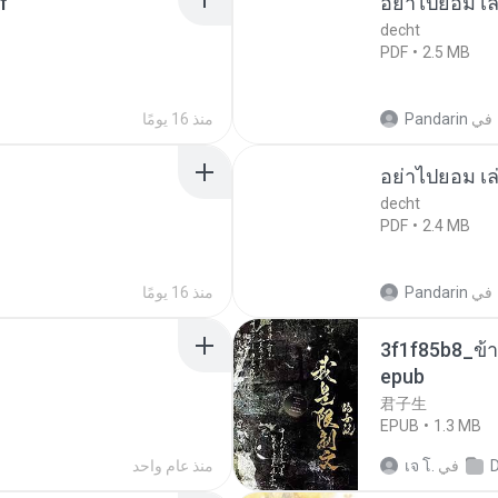
f
อย่าไปยอม เล
decht
PDF
2.5 MB
في
Pandarin
منذ 16 يومًا
อย่าไปยอม เล
decht
PDF
2.4 MB
في
Pandarin
منذ 16 يومًا
3f1f85b8_ข้า
epub
君子生
EPUB
1.3 MB
في
เจ โ.
منذ عام واحد