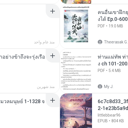
คนอื่นเขาฝึกย
งได้ Ep.0-600
PDF
19.0 MB
Theerasak G.
منذ عام واحد
ย่างข้าถึงจะรุ่งเรือ
ท่านแม่ทัพ ท่
ง ch 101-200
PDF
5.4 MB
My J.
منذ شهرين
่งมวลมนุษย์ 1-1328 จ
6c7c8d33_3f
2-1e23b5a9d
littlebbear96
EPUB
804 KB