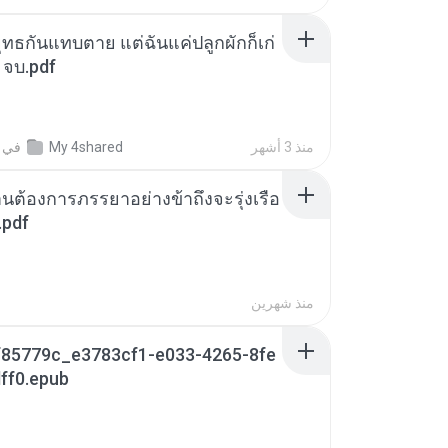
ุทธกันแทบตาย แต่ฉันแค่ปลูกผักก็เก่
 จบ.pdf
منذ 3 أشهر
My 4shared
في
านต้องการภรรยาอย่างข้าถึงจะรุ่งเรือ
.pdf
منذ شهرين
85779c_e3783cf1-e033-4265-8fe
ff0.epub