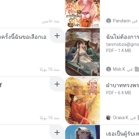
في
Pandarin
منذ عامين
ครั้งนี้ฉันขอเลือกเอ
ฉันไม่ต้องการ
tanmobza@gmai
PDF
1.4 MB
في
Mob K.
منذ 16 يومًا
f
ฝ่าบาททรงพระ
PDF
6.4 MB
في
Orasa K.
منذ 16 يومًا
เธอเป็นผู้รับ