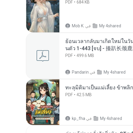
PDF
684 KB
My 4shared
في
Mob K.
ย้อนเวลากลับมาเกิดใหม่ในวัน
นตัว 1-443 [จบ] - 揍趴长颈鹿
PDF
499.6 MB
My 4shared
في
Pandarin
ทะลุมิติมาเป็นแม่เลี้ยง ข้าพลิ
PDF
42.5 MB
My 4shared
في
kp_fha