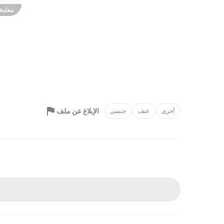
معاينة
الإبلاغ عن ملف
أخرى
عنف
جنسي