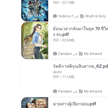
PDF
53.7 MB
Wrath & Glory
في
federico f
ย้อนเวลากลับมาในยุค 70 ชีวิต
ง จบ.pdf
PDF
32.8 MB
My 4shared
في
Pandarin
รัตติกาลพิรุณสิบสารท_RZ.pd
decht
PDF
11.5 MB
My 4shared
في
Pandarin
ม่ายสาวผู้เปียกปอน.pdf