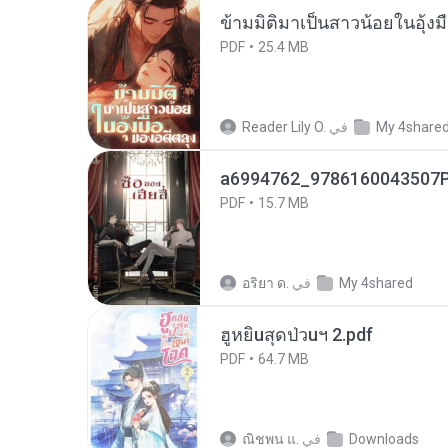
ข้ามมิติมาเป็นสาวน้อยในอุ้งม
PDF
25.4 MB
My 4share
في
Reader Lily O.
a6994762_9786160043507P
PDF
15.7 MB
My 4shared
في
อริยา ด.
ฮูหยิuสุดป่วuฯ 2.pdf
PDF
64.7 MB
Downloads
في
ณิชพน แ.