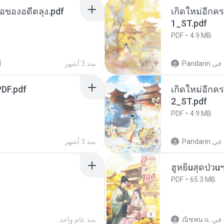
ือของอดีตลุง.pdf
เกิดใหม่อีกคร
1_ST.pdf
PDF
4.9 MB
في
Pandarin
منذ 3 أشهر
d
DF.pdf
เกิดใหม่อีกคร
2_ST.pdf
PDF
4.9 MB
في
Pandarin
منذ 3 أشهر
ฮูหยิuสุดป่วu
PDF
65.3 MB
في
ณิชพน แ.
منذ عام واحد