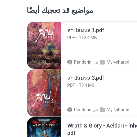
مواضيع قد تعجبك أيضًا
สาปสมรส 1.pdf
PDF
112.4 MB
My 4shared
في
Pandarin
สาปสมรส 3.pdf
PDF
73.4 MB
My 4shared
في
Pandarin
Wrath & Glory - Aeldari - In
pdf