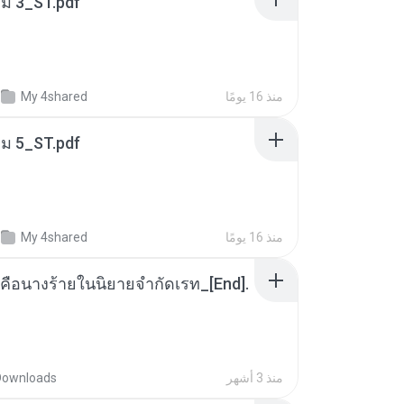
่ม 3_ST.pdf
منذ 16 يومًا
My 4shared
่ม 5_ST.pdf
منذ 16 يومًا
My 4shared
คือนางร้ายในนิยายจำกัดเรท_[End].
منذ 3 أشهر
Downloads