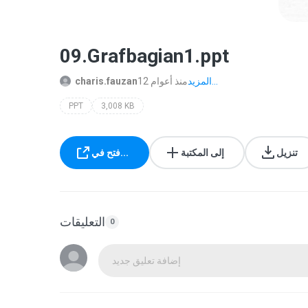
09.Grafbagian1.ppt
المزيد...
12 منذ أعوام
charis.fauzan
PPT
3,008 KB
تنزيل
إلى المكتبة
فتح في...
التعليقات
0
إضافة تعليق جديد