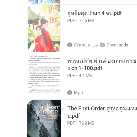
ฮูหยิuสุดป่วuฯ 4 จบ.pdf
PDF
72.5 MB
Downloads
في
ณิชพน แ.
ท่านแม่ทัพ ท่านต้องการภรรยาอ
ง ch 1-100.pdf
PDF
4.4 MB
My J.
The First Order สู่รุ่งอรุณแห
บ.pdf
PDF
72.8 MB