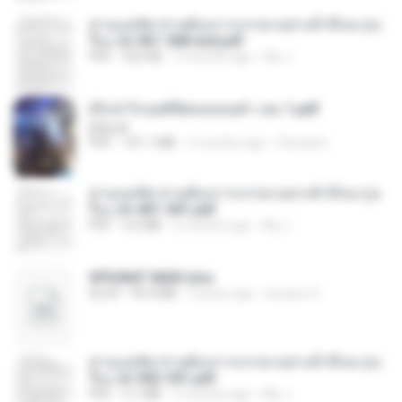
ท่านแม่ทัพ ท่านต้องการภรรยาอย่างข้าถึงจะรุ่งเ
รือง ch 561-568 end.pdf
PDF
502 KB
2 months ago
My J.
(Y) ฝ่าวิกฤตพิชิตหอคอยดำ เล่ม 1.pdf
BAILIW
PDF
101.1 MB
2 months ago
Pandarin
ท่านแม่ทัพ ท่านต้องการภรรยาอย่างข้าถึงจะรุ่งเ
รือง ch 401-501.pdf
PDF
3.6 MB
2 months ago
My J.
SPIUNAT MAVI.xlsx
XLSX
99.4 MB
2 years ago
Susann S.
ท่านแม่ทัพ ท่านต้องการภรรยาอย่างข้าถึงจะรุ่งเ
รือง ch 502-551.pdf
PDF
3.1 MB
2 months ago
My J.