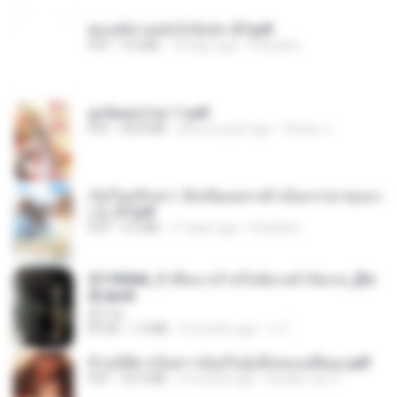
ฮ่องเต้ช่างคลั่งรักยิ่งนัก-ST.pdf
PDF
9.0 MB
18 days ago
Pandarin
ฮูหยิuสุดป่วuฯ 1.pdf
PDF
68.8 MB
about a year ago
ณิชพน แ.
เกิดใหม่อีกครา อี๋เหนียงอย่างข้าเป็นภรรยาขุนนา
ง 2_ST.pdf
PDF
4.9 MB
17 days ago
Pandarin
3f1f85b8_ข้าคือนางร้ายในนิยายจำกัดเรท_[En
d].epub
君子生
EPUB
1.3 MB
3 months ago
เจ โ.
ข้ามมิติมาเป็นสาวน้อยในอุ้งมือของอดีตลุง.pdf
PDF
25.4 MB
3 months ago
Reader Lily O.