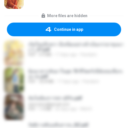
More files are hidden
Continue in app
เกิดใหม่อีกครา อี๋เหนียงอย่างข้าเป็นภรรยาขุนนา
ง 1_ST.pdf
PDF
4.9 MB
17 days ago
Pandarin
ย้อนเวลากลับมาในยุค 70 ชีวิตครั้งนี้ฉันขอเลือกเ
อง จบ.pdf
PDF
32.8 MB
17 days ago
Pandarin
ฉันไม่ต้องการพร สุจิรัน.pdf
tanmobza@gmail.com
PDF
1.4 MB
26 days ago
Mob K.
รัตติกาลพิรุณสิบสารท_RZ.pdf