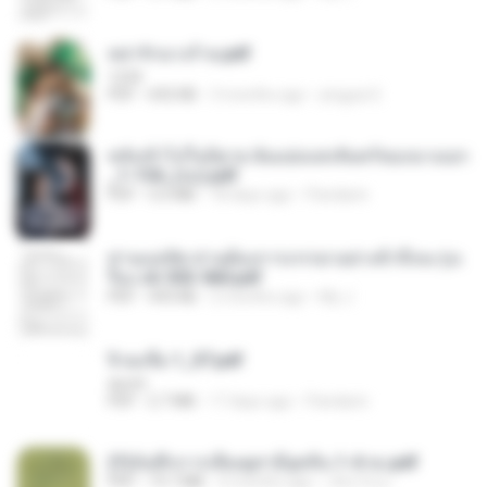
หย่ารักนางร้าย.pdf
1234
PDF
692 KB
3 months ago
yingyai S.
หลังเข้าไปในนิยาย ฉันแย่งแสงจันทร์ของนางเอก
_1-154_(จบ).pdf
PDF
5.6 MB
18 days ago
Pandarin
ท่านแม่ทัพ ท่านต้องการภรรยาอย่างข้าถึงจะรุ่งเ
รือง ch 553-560.pdf
PDF
493 KB
2 months ago
My J.
จิ่วฉงจื่อ 1_ST.pdf
decht
PDF
2.7 MB
17 days ago
Pandarin
(Y)บันทึกการเลี้ยงดูสามียุคหิน 1-4 จบ.pdf
PDF
19.7 MB
4 months ago
เลิฟ รักนะ