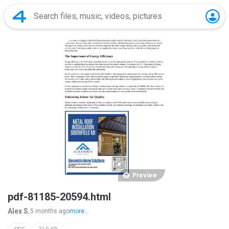
Preview
pdf-81185-20594.html
Alex S.
5 months ago
more...