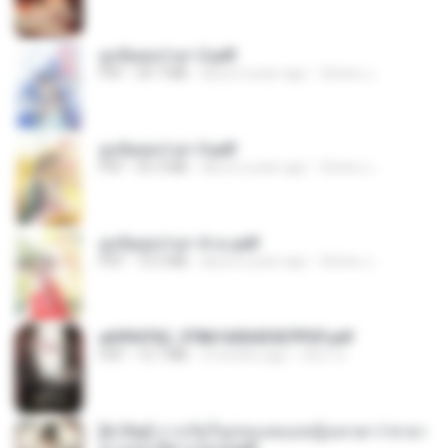
ฮูหยิuสุดป่วuฯ 2.pdf
PDF
64.7 MB
about a year ago
ณิชพน แ.
ฮูหยิuสุดป่วuฯ 3.pdf
PDF
65.3 MB
about a year ago
ณิชพน แ.
ฮูหยิuสุดป่วuฯ 4 จบ.pdf
PDF
72.5 MB
about a year ago
ณิชพน แ.
a6994762_9786160043507PDF.pdf
PDF
15.7 MB
3 months ago
อริยา ด.
[A Chu] การเกิดใหม่ของหมอหญิงเทวดา l ชายา