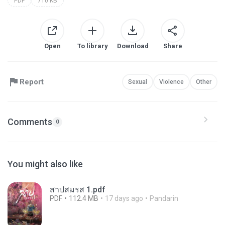
PDF
710 KB
Open
To library
Download
Share
Report
Sexual
Violence
Other
Comments
0
You might also like
สาปสมรส 1.pdf
PDF
112.4 MB
17 days ago
Pandarin