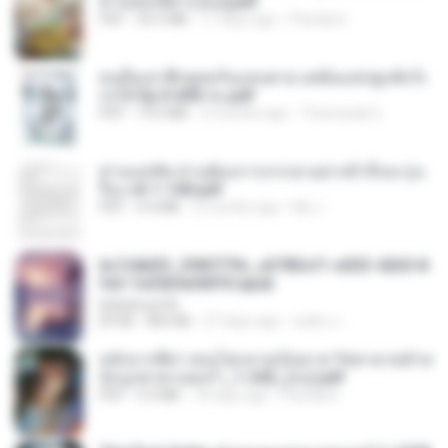
ท่านอ๋องปีศาจ [จบ].pdf
PDF
35.5 MB
17 days ago
Pandarin
คนอื่นเขาฝึกยุทธกันแทบตาย แต่ฉันแค่ปลูกผักก็เ
ก่งได้ Ep.0-600 จบ.pdf
PDF
19.0 MB
3 months ago
Theerasak G.
ท่านแม่ทัพ ท่านต้องการภรรยาอย่างข้าถึงจะรุ่งเ
รือง ch 1-100.pdf
PDF
4.4 MB
2 months ago
My J.
6c7c8d33_3f85779c_e3783cf1-e033-4265-8
fe2-1e23b5a9dff0.epub
littlebbear96
EPUB
804 KB
27 days ago
ทอฝัน ม.
หลังจากพี่สาวคนโตกลายเป็นทาส รัชทายาทตำห
นักบูรพาตาแดงก่ำ_1-242_(จบ).pdf
PDF
9.3 MB
18 days ago
Pandarin