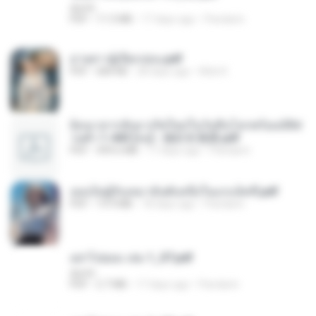
decht
PDF
11.5 MB
17 days ago
Pandarin
ม่ายสาวผู้เปียกปอน.pdf
PDF
684 KB
28 days ago
Mob K.
ย้อนเวลากลับมาเกิดใหม่ในวันสิ้นโลกพร้อมมิติส่
วนตัว 1-443 [จบ] - 揍趴长颈鹿.pdf
PDF
499.6 MB
17 days ago
Pandarin
เธอเป็นผู้รับเหมาอันดับหนึ่งในแกแล็คซี่.pdf
PDF
19.9 MB
18 days ago
Pandarin
อย่าไปยอม เล่ม 1_ST.pdf
decht
PDF
2.7 MB
17 days ago
Pandarin