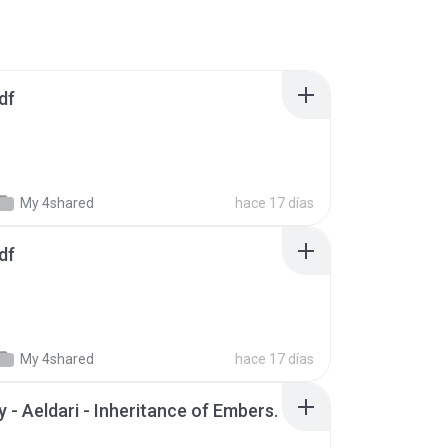
df
My 4shared
hace 17 días
df
My 4shared
hace 17 días
 - Aeldari - Inheritance of Embers.