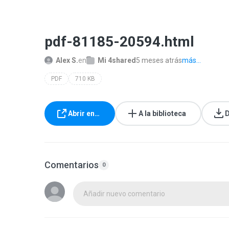
pdf-81185-20594.html
Alex S.
en
Mi 4shared
5 meses atrás
más...
PDF
710 KB
Abrir en…
A la biblioteca
D
Comentarios
0
Añadir nuevo comentario