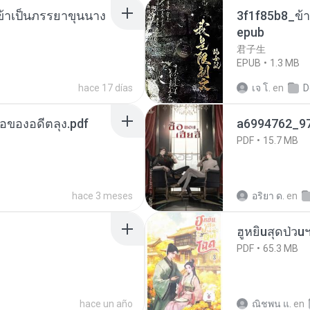
งข้าเป็นภรรยาขุนนาง
3f1f85b8_ข้า
epub
君子生
EPUB
1.3 MB
hace 17 días
เจ โ.
en
D
ือของอดีตลุง.pdf
a6994762_9
PDF
15.7 MB
hace 3 meses
อริยา ด.
en
ฮูหยิuสุดป่วu
PDF
65.3 MB
hace un año
ณิชพน แ.
en