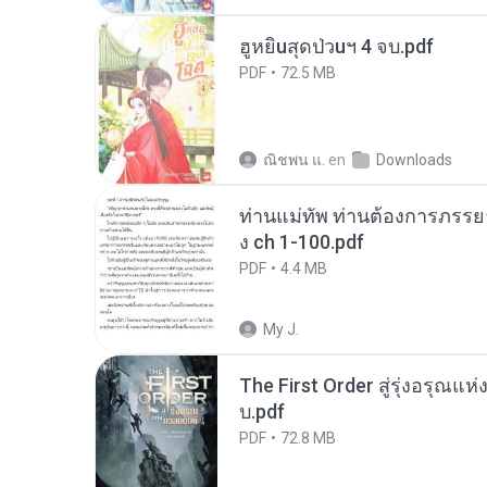
ฮูหยิuสุดป่วuฯ 4 จบ.pdf
PDF
72.5 MB
ณิชพน แ.
en
Downloads
ท่านแม่ทัพ ท่านต้องการภรรยาอ
ง ch 1-100.pdf
PDF
4.4 MB
My J.
The First Order สู่รุ่งอรุณแห
บ.pdf
PDF
72.8 MB