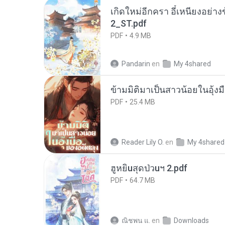
เกิดใหม่อีกครา อี๋เหนียงอย่า
2_ST.pdf
PDF
4.9 MB
Pandarin
en
My 4shared
ข้ามมิติมาเป็นสาวน้อยในอุ้งม
PDF
25.4 MB
Reader Lily O.
en
My 4shared
ฮูหยิuสุดป่วuฯ 2.pdf
PDF
64.7 MB
ณิชพน แ.
en
Downloads