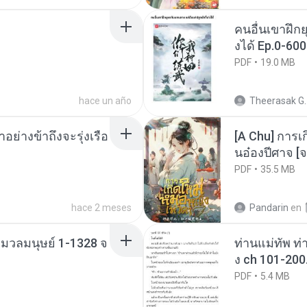
คนอื่นเขาฝึกย
งได้ Ep.0-600
PDF
19.0 MB
hace un año
Theerasak G.
ย่างข้าถึงจะรุ่งเรือ
[A Chu] การเ
นอ๋องปีศาจ [จ
PDF
35.5 MB
hace 2 meses
Pandarin
en
่งมวลมนุษย์ 1-1328 จ
ท่านแม่ทัพ ท่
ง ch 101-200
PDF
5.4 MB