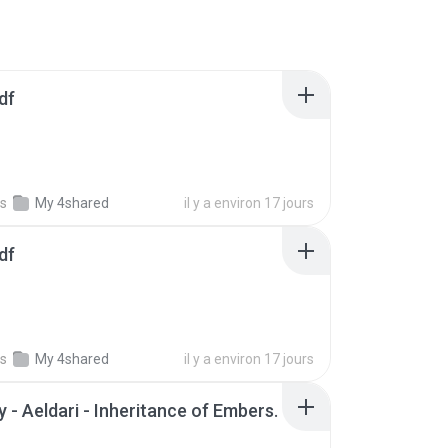
df
s
My 4shared
il y a environ 17 jours
df
s
My 4shared
il y a environ 17 jours
 - Aeldari - Inheritance of Embers.