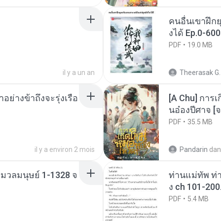
คนอื่นเขาฝึกย
งได้ Ep.0-600
PDF
19.0 MB
il y a un an
Theerasak G.
ย่างข้าถึงจะรุ่งเรือ
[A Chu] การเ
นอ๋องปีศาจ [จ
PDF
35.5 MB
il y a environ 2 mois
Pandarin
dan
่งมวลมนุษย์ 1-1328 จ
ท่านแม่ทัพ ท่
ง ch 101-200
PDF
5.4 MB