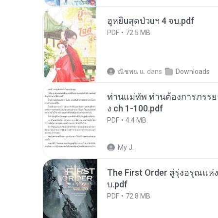
ฮูหยิuสุดป่วuฯ 4 จบ.pdf
PDF
72.5 MB
ณิชพน แ.
dans
Downloads
ท่านแม่ทัพ ท่านต้องการภรรยาอ
ง ch 1-100.pdf
PDF
4.4 MB
My J.
The First Order สู่รุ่งอรุณแห
บ.pdf
PDF
72.8 MB