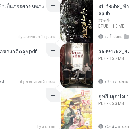
งข้าเป็นภรรยาขุนนาง
3f1f85b8_ข้า
epub
君子生
EPUB
1.3 MB
il y a environ 17 jours
เจ โ.
dans
ือของอดีตลุง.pdf
a6994762_9
PDF
15.7 MB
ed
il y a environ 3 mois
อริยา ด.
dans
ฮูหยิuสุดป่วu
PDF
65.3 MB
il y a un an
ณิชพน แ.
dan