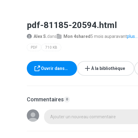
pdf-81185-20594.html
Alex S.
dans
Mon 4shared
5 mois auparavant
plus...
PDF
710 KB
Ouvrir dans…
À la bibliothèque
Commentaires
0
Ajouter un nouveau commentaire