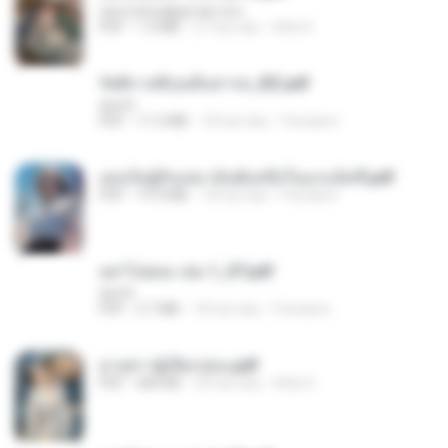
tanmobza@gmail.com
PDF
1.4 MB
27 hari lalu
Mob K.
รัตติกาลพิรุณสิบสารท_RZ.pdf
decht
PDF
11.5 MB
18 hari lalu
Pandarin
เธอเป็นผู้รับเหมาอันดับหนึ่งในแกแล็คซี่.pdf
PDF
19.9 MB
18 hari lalu
Pandarin
อย่าไปยอม เล่ม 1_ST.pdf
decht
PDF
2.7 MB
18 hari lalu
Pandarin
ม่ายสาวผู้เปียกปอน.pdf
PDF
684 KB
29 hari lalu
Mob K.