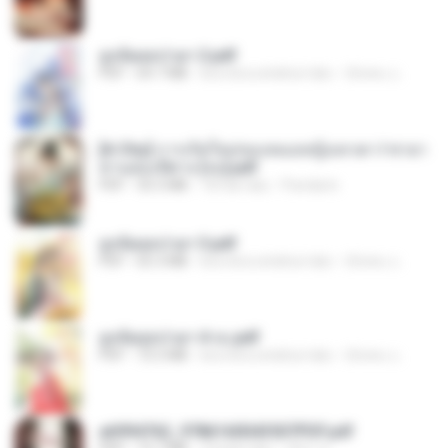
ฮูหยิuสุดป่วuฯ 2.pdf
PDF
64.7 MB
kira-kira setahun lalu
ณิชพน แ.
[A Chu] การเกิดใหม่ของหมอหญิงเทวดา l ชายา
ท่านอ๋องปีศาจ [จบ].pdf
PDF
35.5 MB
18 hari lalu
Pandarin
ฮูหยิuสุดป่วuฯ 3.pdf
PDF
65.3 MB
kira-kira setahun lalu
ณิชพน แ.
ฮูหยิuสุดป่วuฯ 4 จบ.pdf
PDF
72.5 MB
kira-kira setahun lalu
ณิชพน แ.
a6994762_9786160043507PDF.pdf