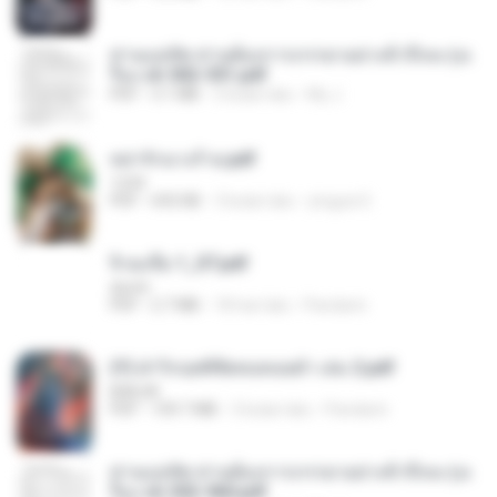
ท่านแม่ทัพ ท่านต้องการภรรยาอย่างข้าถึงจะรุ่งเ
รือง ch 502-551.pdf
PDF
3.1 MB
2 bulan lalu
My J.
หย่ารักนางร้าย.pdf
1234
PDF
692 KB
3 bulan lalu
yingyai S.
จิ่วฉงจื่อ 1_ST.pdf
decht
PDF
2.7 MB
18 hari lalu
Pandarin
(Y) ฝ่าวิกฤตพิชิตหอคอยดำ เล่ม 2.pdf
BAILIW
PDF
109.7 MB
3 bulan lalu
Pandarin
ท่านแม่ทัพ ท่านต้องการภรรยาอย่างข้าถึงจะรุ่งเ
รือง ch 553-560.pdf