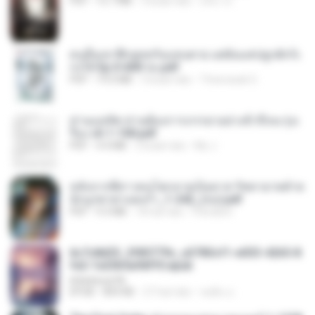
PDF
15.7 MB
3 bulan lalu
อริยา ด.
คนอื่นเขาฝึกยุทธกันแทบตาย แต่ฉันแค่ปลูกผักก็เ
ก่งได้ Ep.0-600 จบ.pdf
PDF
19.0 MB
3 bulan lalu
Theerasak G.
ท่านแม่ทัพ ท่านต้องการภรรยาอย่างข้าถึงจะรุ่งเ
รือง ch 1-100.pdf
PDF
4.4 MB
2 bulan lalu
My J.
หลังจากพี่สาวคนโตกลายเป็นทาส รัชทายาทตำห
นักบูรพาตาแดงก่ำ_1-242_(จบ).pdf
PDF
9.3 MB
18 hari lalu
Pandarin
6c7c8d33_3f85779c_e3783cf1-e033-4265-8
fe2-1e23b5a9dff0.epub
littlebbear96
EPUB
804 KB
27 hari lalu
ทอฝัน ม.