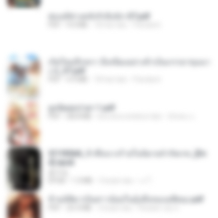
ฮ่องเต้ช่างคลั่งรักยิ่งนัก-ST.pdf
PDF
9.0 MB
18 hari lalu
Pandarin
เกิดใหม่อีกครา อี๋เหนียงอย่างข้าเป็นภรรยาขุนนา
ง 2_ST.pdf
PDF
4.9 MB
18 hari lalu
Pandarin
ฮูหยิuสุดป่วuฯ 1.pdf
PDF
68.8 MB
kira-kira setahun lalu
ณิชพน แ.
3f1f85b8_ข้าคือนางร้ายในนิยายจำกัดเรท_[En
d].epub
君子生
EPUB
1.3 MB
3 bulan lalu
เจ โ.
ข้ามมิติมาเป็นสาวน้อยในอุ้งมือของอดีตลุง.pdf
PDF
25.4 MB
3 bulan lalu
Reader Lily O.