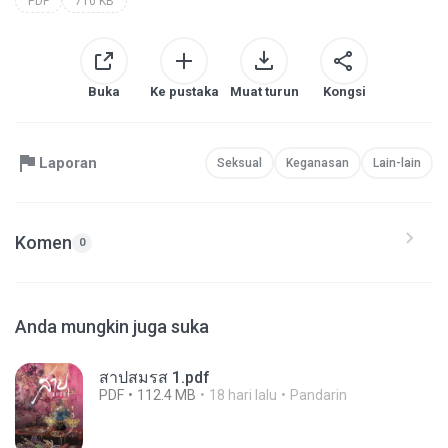
PDF
710 KB
Buka
Ke pustaka
Muat turun
Kongsi
Laporan
Seksual
Keganasan
Lain-lain
Komen
0
Anda mungkin juga suka
สาปสมรส 1.pdf
PDF
112.4 MB
18 hari lalu
Pandarin