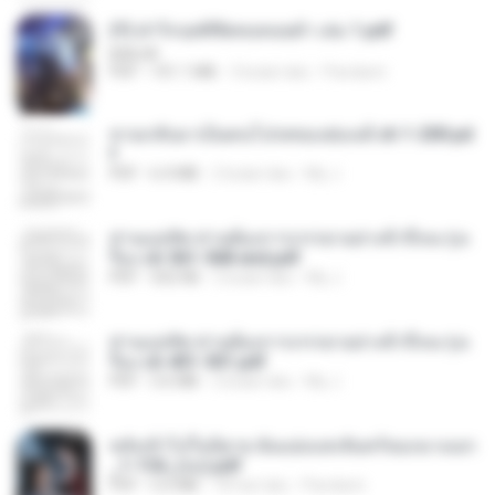
(Y) ฝ่าวิกฤตพิชิตหอคอยดำ เล่ม 1.pdf
BAILIW
PDF
101.1 MB
3 bulan lalu
Pandarin
หวนกลับมาเป็นคนโปรดของฮ่องเต้ ch 1-200.pd
f
PDF
6.4 MB
2 bulan lalu
My J.
ท่านแม่ทัพ ท่านต้องการภรรยาอย่างข้าถึงจะรุ่งเ
รือง ch 561-568 end.pdf
PDF
502 KB
2 bulan lalu
My J.
ท่านแม่ทัพ ท่านต้องการภรรยาอย่างข้าถึงจะรุ่งเ
รือง ch 401-501.pdf
PDF
3.6 MB
2 bulan lalu
My J.
หลังเข้าไปในนิยาย ฉันแย่งแสงจันทร์ของนางเอก
_1-154_(จบ).pdf
PDF
5.6 MB
18 hari lalu
Pandarin