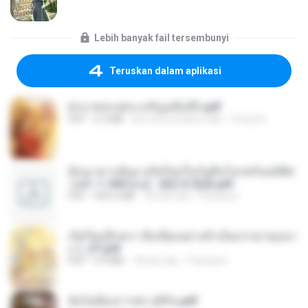
Lebih banyak fail tersembunyi
Teruskan dalam aplikasi
ฝ่าบาททรงพระเจริญหมื่นปี1.pdf
PDF
6.4 MB
kira-kira setahun lalu
Orasa K.
ย้อนเวลากลับมาเกิดใหม่ในวันสิ้นโลกพร้อมมิติส่
วนตัว 1-443 [จบ] - 揍趴长颈鹿.pdf
PDF
499.6 MB
18 hari lalu
Pandarin
เกิดใหม่อีกครา อี๋เหนียงอย่างข้าเป็นภรรยาขุนนา
ง 1_ST.pdf
PDF
4.9 MB
18 hari lalu
Pandarin
ฉันไม่ต้องการพร สุจิรัน.pdf