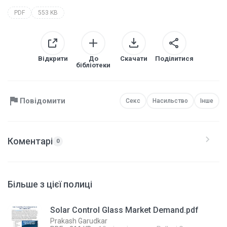
PDF
553 KB
Відкрити
До
Скачати
Поділитися
бібліотеки
Повідомити
Секс
Насильство
Інше
Коментарі
0
Більше з цієї полиці
Solar Control Glass Market Demand.pdf
Prakash Garudkar