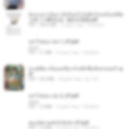
ย้อนเวลากลับมาเกิดใหม่ในวันสิ้นโลกพร้อมมิติส่
วนตัว 1-443 [จบ] - 揍趴长颈鹿.pdf
PDF
499.6 MB
15 днів тому
Pandarin
อย่าไปยอม เล่ม 1_ST.pdf
decht
PDF
2.7 MB
15 днів тому
Pandarin
ทะลุมิติมาเป็นแม่เลี้ยง ข้าพลิกฟื้นทั้งครอบครัว.p
df
PDF
42.5 MB
18 днів тому
kp_fha
อย่าไปยอม เล่ม 2_ST.pdf
decht
PDF
2.5 MB
15 днів тому
Pandarin
ฮ่องเต้ช่างคลั่งรักยิ่งนัก-ST.pdf
PDF
9.0 MB
15 днів тому
Pandarin