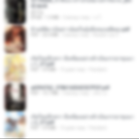
3f1f85b8_ข้าคือนางร้ายในนิยายจำกัดเรท_[En
d].epub
君子生
EPUB
1.3 MB
3 місяці тому
เจ โ.
ข้ามมิติมาเป็นสาวน้อยในอุ้งมือของอดีตลุง.pdf
PDF
25.4 MB
3 місяці тому
Reader Lily O.
เกิดใหม่อีกครา อี๋เหนียงอย่างข้าเป็นภรรยาขุนนา
ง 1_ST.pdf
PDF
4.9 MB
15 днів тому
Pandarin
a6994762_9786160043507PDF.pdf
PDF
15.7 MB
3 місяці тому
อริยา ด.
เกิดใหม่อีกครา อี๋เหนียงอย่างข้าเป็นภรรยาขุนนา
ง 2_ST.pdf
PDF
4.9 MB
15 днів тому
Pandarin