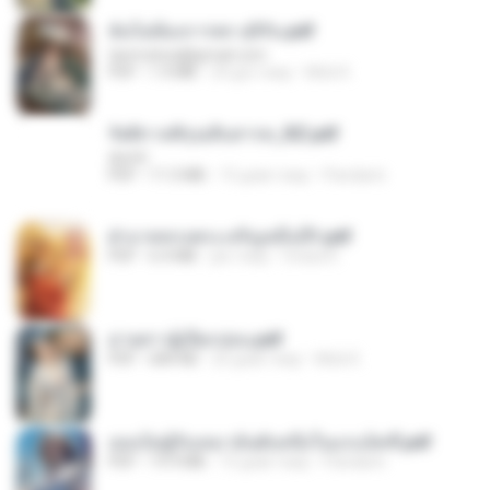
ฉันไม่ต้องการพร สุจิรัน.pdf
tanmobza@gmail.com
PDF
1.4 MB
24 дні тому
Mob K.
รัตติกาลพิรุณสิบสารท_RZ.pdf
decht
PDF
11.5 MB
15 днів тому
Pandarin
ฝ่าบาททรงพระเจริญหมื่นปี1.pdf
PDF
6.4 MB
рік тому
Orasa K.
ม่ายสาวผู้เปียกปอน.pdf
PDF
684 KB
25 днів тому
Mob K.
เธอเป็นผู้รับเหมาอันดับหนึ่งในแกแล็คซี่.pdf
PDF
19.9 MB
15 днів тому
Pandarin