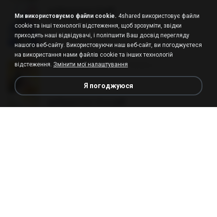
ฮูหยิuสุดป่วuฯ 2.pdf
Ми використовуємо файли cookie.
4shared використовує файли
PDF
64.7 MB
рік тому
ณิชพน แ.
cookie та інші технології відстеження, щоб зрозуміти, звідки
приходять наші відвідувачі, і поліпшити Ваш досвід перегляду
нашого веб-сайту. Використовуючи наш веб-сайт, ви погоджуєтеся
на використання нами файлів cookie та інших технологій
ฮูหยิuสุดป่วuฯ 3.pdf
PDF
65.3 MB
рік тому
ณิชพน แ.
відстеження.
Змінити мої налаштування
Я погоджуюся
ฮูหยิuสุดป่วuฯ 4 จบ.pdf
PDF
72.5 MB
рік тому
ณิชพน แ.
คนอื่นเขาฝึกยุทธกันแทบตาย แต่ฉันแค่ปลูกผักก็เ
ก่งได้ Ep.0-600 จบ.pdf
PDF
19.0 MB
3 місяці тому
Theerasak G.
ท่านแม่ทัพ ท่านต้องการภรรยาอย่างข้าถึงจะรุ่งเ
รือง ch 1-100.pdf
PDF
4.4 MB
2 місяці тому
My J.