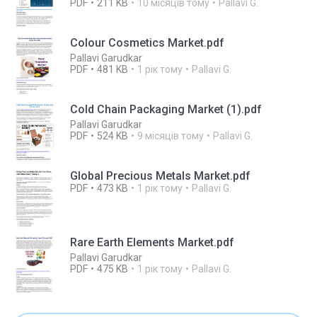
PDF
211 KB
10 місяців тому
Pallavi G.
Colour Cosmetics Market.pdf
Pallavi Garudkar
PDF
481 KB
1 рік тому
Pallavi G.
Cold Chain Packaging Market (1).pdf
Pallavi Garudkar
PDF
524 KB
9 місяців тому
Pallavi G.
Global Precious Metals Market.pdf
PDF
473 KB
1 рік тому
Pallavi G.
Rare Earth Elements Market.pdf
Pallavi Garudkar
PDF
475 KB
1 рік тому
Pallavi G.