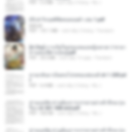
PDF
5.2 MB
cách đây 2 tháng
My J.
(Y) ฝ่าวิกฤตพิชิตหอคอยดำ เล่ม 1.pdf
BAILIW
PDF
101.1 MB
cách đây 2 tháng
Pandarin
[A Chu] การเกิดใหม่ของหมอหญิงเทวดา l ชายา
ท่านอ๋องปีศาจ [จบ].pdf
PDF
35.5 MB
cách đây 15 ngày
Pandarin
หวนกลับมาเป็นคนโปรดของฮ่องเต้ ch 1-200.pd
f
PDF
6.4 MB
cách đây 2 tháng
My J.
ท่านแม่ทัพ ท่านต้องการภรรยาอย่างข้าถึงจะรุ่งเ
รือง ch 561-568 end.pdf
PDF
502 KB
cách đây 2 tháng
My J.
ท่านแม่ทัพ ท่านต้องการภรรยาอย่างข้าถึงจะรุ่งเ