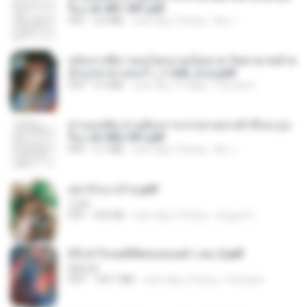
รือง ch 401-501.pdf
PDF
3.6 MB
cách đây 2 tháng
My J.
หลังจากพี่สาวคนโตกลายเป็นทาส รัชทายาทตำห
นักบูรพาตาแดงก่ำ_1-242_(จบ).pdf
PDF
9.3 MB
cách đây 15 ngày
Pandarin
ท่านแม่ทัพ ท่านต้องการภรรยาอย่างข้าถึงจะรุ่งเ
รือง ch 502-551.pdf
PDF
3.1 MB
cách đây 2 tháng
My J.
หย่ารักนางร้าย.pdf
1234
PDF
692 KB
cách đây 3 tháng
yingyai S.
(Y) ฝ่าวิกฤตพิชิตหอคอยดำ เล่ม 2.pdf
BAILIW
PDF
109.7 MB
cách đây 2 tháng
Pandarin