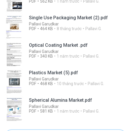
PDF
562 KB
1 năm trước
Pallavi G.
Single Use Packaging Market (2).pdf
Pallavi Garudkar
PDF
464 KB
8 tháng trước
Pallavi G.
Optical Coating Market .pdf
Pallavi Garudkar
PDF
340 KB
1 năm trước
Pallavi G.
Plastics Market (5).pdf
Pallavi Garudkar
PDF
468 KB
10 tháng trước
Pallavi G.
Spherical Alumina Market.pdf
Pallavi Garudkar
PDF
581 KB
1 năm trước
Pallavi G.