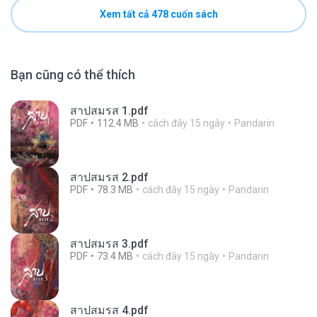
Xem tất cả 478 cuốn sách
Bạn cũng có thể thích
สาปสมรส 1.pdf
PDF
112.4 MB
cách đây 15 ngày
Pandarin
สาปสมรส 2.pdf
PDF
78.3 MB
cách đây 15 ngày
Pandarin
สาปสมรส 3.pdf
PDF
73.4 MB
cách đây 15 ngày
Pandarin
สาปสมรส 4.pdf