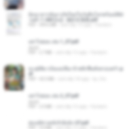
ย้อนเวลากลับมาเกิดใหม่ในวันสิ้นโลกพร้อมมิติส่
วนตัว 1-443 [จบ] - 揍趴长颈鹿.pdf
PDF
499.6 MB
cách đây 15 ngày
Pandarin
อย่าไปยอม เล่ม 1_ST.pdf
decht
PDF
2.7 MB
cách đây 15 ngày
Pandarin
ทะลุมิติมาเป็นแม่เลี้ยง ข้าพลิกฟื้นทั้งครอบครัว.p
df
PDF
42.5 MB
cách đây 18 ngày
kp_fha
อย่าไปยอม เล่ม 2_ST.pdf
decht
PDF
2.5 MB
cách đây 15 ngày
Pandarin
ฮ่องเต้ช่างคลั่งรักยิ่งนัก-ST.pdf
PDF
9.0 MB
cách đây 15 ngày
Pandarin