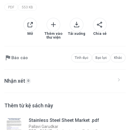
PDF
553 KB
Mở
Thêm vào
Tải xuống
Chia sẻ
thư viện
Báo cáo
Tình dục
Bạo lực
Khác
Nhận xét
0
Thêm từ kệ sách này
Stainless Steel Sheet Market .pdf
Pallavi Garudkar