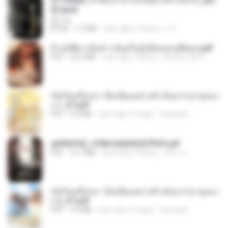
3f1f85b8_ข้าคือนางร้ายในนิยายจำกัดเรท_[En
d].epub
君子生
EPUB
1.3 MB
cách đây 3 tháng
เจ โ.
ข้ามมิติมาเป็นสาวน้อยในอุ้งมือของอดีตลุง.pdf
PDF
25.4 MB
cách đây 3 tháng
Reader Lily O.
เกิดใหม่อีกครา อี๋เหนียงอย่างข้าเป็นภรรยาขุนนา
ง 1_ST.pdf
PDF
4.9 MB
cách đây 15 ngày
Pandarin
a6994762_9786160043507PDF.pdf
PDF
15.7 MB
cách đây 3 tháng
อริยา ด.
เกิดใหม่อีกครา อี๋เหนียงอย่างข้าเป็นภรรยาขุนนา
ง 2_ST.pdf
PDF
4.9 MB
cách đây 15 ngày
Pandarin