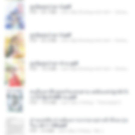
ฮูหยิuสุดป่วuฯ 2.pdf
PDF
64.7 MB
cách đây khoảng một năm
ณิชพน แ.
ฮูหยิuสุดป่วuฯ 3.pdf
PDF
65.3 MB
cách đây khoảng một năm
ณิชพน แ.
ฮูหยิuสุดป่วuฯ 4 จบ.pdf
PDF
72.5 MB
cách đây khoảng một năm
ณิชพน แ.
คนอื่นเขาฝึกยุทธกันแทบตาย แต่ฉันแค่ปลูกผักก็เ
ก่งได้ Ep.0-600 จบ.pdf
PDF
19.0 MB
cách đây 3 tháng
Theerasak G.
ท่านแม่ทัพ ท่านต้องการภรรยาอย่างข้าถึงจะรุ่งเ
รือง ch 1-100.pdf
PDF
4.4 MB
cách đây 2 tháng
My J.