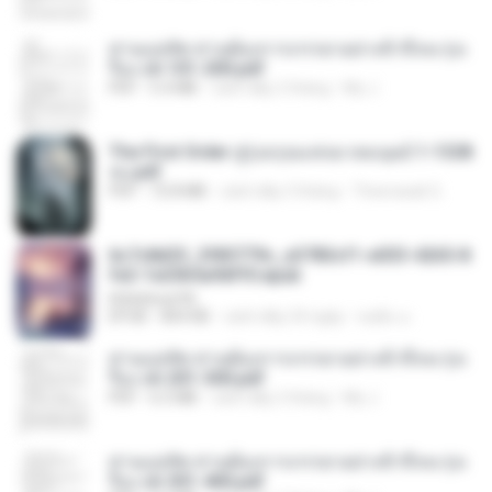
ท่านแม่ทัพ ท่านต้องการภรรยาอย่างข้าถึงจะรุ่งเ
รือง ch 101-200.pdf
PDF
5.4 MB
cách đây 2 tháng
My J.
The First Order สู่รุ่งอรุณแห่งมวลมนุษย์ 1-1328
จบ.pdf
PDF
72.8 MB
cách đây 3 tháng
Theerasak G.
6c7c8d33_3f85779c_e3783cf1-e033-4265-8
fe2-1e23b5a9dff0.epub
littlebbear96
EPUB
804 KB
cách đây 24 ngày
ทอฝัน ม.
ท่านแม่ทัพ ท่านต้องการภรรยาอย่างข้าถึงจะรุ่งเ
รือง ch 201-300.pdf
PDF
6.5 MB
cách đây 2 tháng
My J.
ท่านแม่ทัพ ท่านต้องการภรรยาอย่างข้าถึงจะรุ่งเ
รือง ch 301-400.pdf