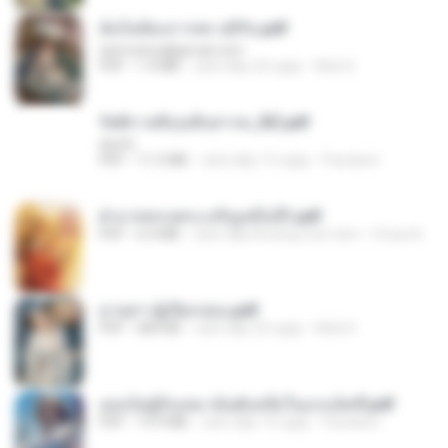
ฉันไม่ต้องการพร สุจิรัน.pdf
tanmobza@gmail.com
PDF
1.4 MB
cách đây 24 ngày
Mob K.
รัตติกาลพิรุณสิบสารท_RZ.pdf
decht
PDF
11.5 MB
cách đây 15 ngày
Pandarin
ฝ่าบาททรงพระเจริญหมื่นปี1.pdf
PDF
6.4 MB
cách đây khoảng một năm
Orasa K.
ม่ายสาวผู้เปียกปอน.pdf
PDF
684 KB
cách đây 25 ngày
Mob K.
เธอเป็นผู้รับเหมาอันดับหนึ่งในแกแล็คซี่.pdf
PDF
19.9 MB
cách đây 15 ngày
Pandarin