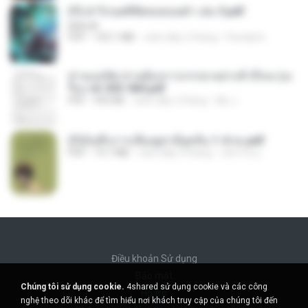
(Y) ฝ่าวิกฤตพิชิตหอคอยดำ เล่ม 3.pdf
BAILIW
PDF
103.1 MB
cách đây 2 tháng
Pandarin
ท่านแม่ทัพ ท่านต้องการภรรยาอย่างข้าถึงจะรุ่งเ
รือง ch 553-560.pdf
PDF
493 KB
cách đây 2 tháng
My J.
(Y)บันทึกการเลี้ยงดูสามียุคหิน 1-4 จบ.pdf
PDF
19.7 MB
cách đây 4 tháng
เลิฟ รักนะ
Điều khoản Sử dụng
Bảo mật
Chúng tôi sử dụng cookie.
4shared sử dụng cookie và các công
Hỗ trợ
nghệ theo dõi khác để tìm hiểu nơi khách truy cập của chúng tôi đến