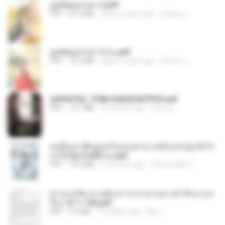
ฮูหยิuสุดป่วuฯ 3.pdf
PDF
65.3 MB
about a year ago
ณิชพน แ.
ฮูหยิuสุดป่วuฯ 4 จบ.pdf
PDF
72.5 MB
about a year ago
ณิชพน แ.
a6994762_9786160043507PDF.pdf
PDF
15.7 MB
3 months ago
อริยา ด.
คนอื่นเขาฝึกยุทธกันแทบตาย แต่ฉันแค่ปลูกผักก็เ
ก่งได้ Ep.0-600 จบ.pdf
PDF
19.0 MB
3 months ago
Theerasak G.
ท่านแม่ทัพ ท่านต้องการภรรยาอย่างข้าถึงจะรุ่งเ
รือง ch 1-100.pdf
PDF
4.4 MB
2 months ago
My J.