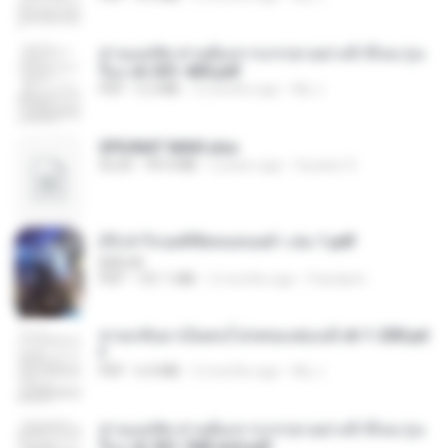
ท่านแม่ทัพ ท่านต้องการภรรยาอย่างข้าถึงจะรุ่งเ
รือง ch 301-400.pdf
PDF
5.2 MB
2 months ago
My J.
SPIUNAT MAVI.xlsx
XLSX
99.4 MB
2 years ago
Susann S.
(Y) ฝ่าวิกฤตพิชิตหอคอยดำ เล่ม 1.pdf
BAILIW
PDF
101.1 MB
2 months ago
Pandarin
หวนกลับมาเป็นคนโปรดของฮ่องเต้ ch 1-200.pd
f
PDF
6.4 MB
2 months ago
My J.
ท่านแม่ทัพ ท่านต้องการภรรยาอย่างข้าถึงจะรุ่งเ
รือง ch 561-568 end.pdf