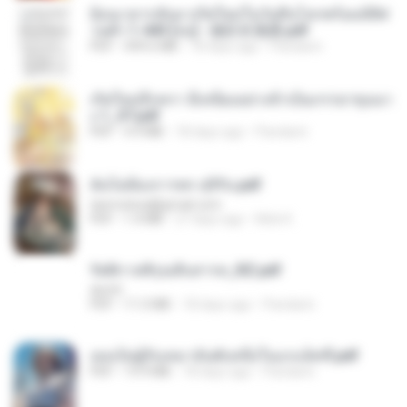
ย้อนเวลากลับมาเกิดใหม่ในวันสิ้นโลกพร้อมมิติส่
วนตัว 1-443 [จบ] - 揍趴长颈鹿.pdf
PDF
499.6 MB
18 days ago
Pandarin
เกิดใหม่อีกครา อี๋เหนียงอย่างข้าเป็นภรรยาขุนนา
ง 1_ST.pdf
PDF
4.9 MB
18 days ago
Pandarin
ฉันไม่ต้องการพร สุจิรัน.pdf
tanmobza@gmail.com
PDF
1.4 MB
27 days ago
Mob K.
รัตติกาลพิรุณสิบสารท_RZ.pdf
decht
PDF
11.5 MB
18 days ago
Pandarin
เธอเป็นผู้รับเหมาอันดับหนึ่งในแกแล็คซี่.pdf
PDF
19.9 MB
18 days ago
Pandarin