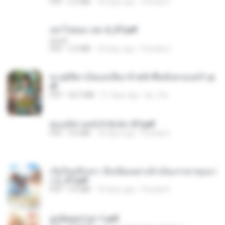
PDF
2.5 MB
18 days ago
Pandarin
อย่าไปยอม เล่ม 4_ST.pdf
decht
PDF
2.4 MB
18 days ago
Pandarin
ทะลุมิติมาเป็นแม่เลี้ยง ข้าพลิกฟื้นทั้งครอบครัว.p
df
PDF
42.5 MB
21 days ago
kp_fha
ฮ่องเต้ช่างคลั่งรักยิ่งนัก-ST.pdf
PDF
9.0 MB
18 days ago
Pandarin
เกิดใหม่อีกครา อี๋เหนียงอย่างข้าเป็นภรรยาขุนนา
ง 2_ST.pdf
PDF
4.9 MB
18 days ago
Pandarin
ฮูหยิuสุดป่วuฯ 1.pdf