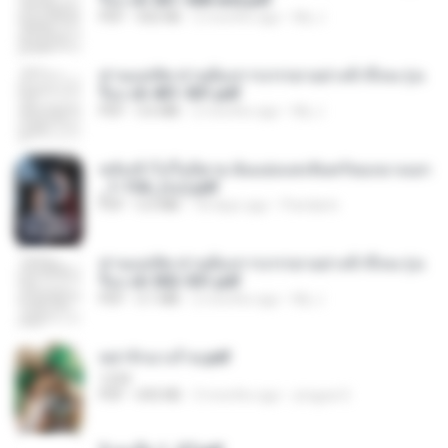
PDF
502 KB
2 months ago
My J.
ท่านแม่ทัพ ท่านต้องการภรรยาอย่างข้าถึงจะรุ่งเ
รือง ch 401-501.pdf
PDF
3.6 MB
2 months ago
My J.
หลังเข้าไปในนิยาย ฉันแย่งแสงจันทร์ของนางเอก
_1-154_(จบ).pdf
PDF
5.6 MB
18 days ago
Pandarin
ท่านแม่ทัพ ท่านต้องการภรรยาอย่างข้าถึงจะรุ่งเ
รือง ch 502-551.pdf
PDF
3.1 MB
2 months ago
My J.
หย่ารักนางร้าย.pdf
1234
PDF
692 KB
3 months ago
yingyai S.