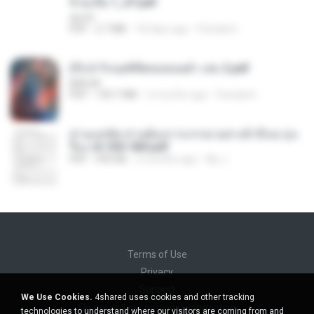
จิ่วฉงจื่อ 1_ST.pdf
decht
PDF
2.7 MB
18 days ago
Pandarin
(Y) ฝ่าวิกฤตพิชิตหอคอยดำ เล่ม 2.pdf
BAILIW
PDF
109.7 MB
2 months ago
Pandarin
ท่านแม่ทัพ ท่านต้องการภรรยาอย่างข้าถึงจะรุ่งเ
รือง ch 553-560.pdf
PDF
493 KB
2 months ago
My J.
Terms of Use
Privacy
Support
We Use Cookies.
4shared uses cookies and other tracking
Do not sell my personal information
technologies to understand where our visitors are coming from and