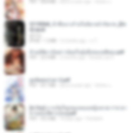
PDF
68.8 MB
about a year ago
ณิชพน แ.
3f1f85b8_ข้าคือนางร้ายในนิยายจำกัดเรท_[En
d].epub
君子生
EPUB
1.3 MB
3 months ago
เจ โ.
ข้ามมิติมาเป็นสาวน้อยในอุ้งมือของอดีตลุง.pdf
PDF
25.4 MB
3 months ago
Reader Lily O.
ฮูหยิuสุดป่วuฯ 2.pdf
PDF
64.7 MB
about a year ago
ณิชพน แ.
[A Chu] การเกิดใหม่ของหมอหญิงเทวดา l ชายา
ท่านอ๋องปีศาจ [จบ].pdf
PDF
35.5 MB
18 days ago
Pandarin