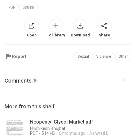
PDF
530 KB
Open
To library
Download
Share
Report
Sexual
Violence
Other
Comments
0
More from this shelf
Neopentyl Glycol Market.pdf
Hrishikesh Bhujbal
PDF
514 KB
6 months ago
Ashwati D.