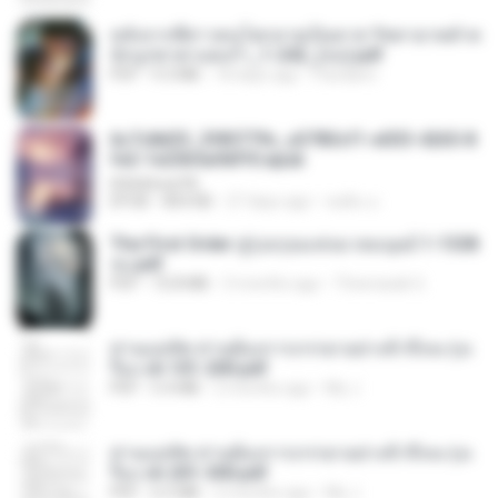
หลังจากพี่สาวคนโตกลายเป็นทาส รัชทายาทตำห
นักบูรพาตาแดงก่ำ_1-242_(จบ).pdf
PDF
9.3 MB
18 days ago
Pandarin
6c7c8d33_3f85779c_e3783cf1-e033-4265-8
fe2-1e23b5a9dff0.epub
littlebbear96
EPUB
804 KB
27 days ago
ทอฝัน ม.
The First Order สู่รุ่งอรุณแห่งมวลมนุษย์ 1-1328
จบ.pdf
PDF
72.8 MB
3 months ago
Theerasak G.
ท่านแม่ทัพ ท่านต้องการภรรยาอย่างข้าถึงจะรุ่งเ
รือง ch 101-200.pdf
PDF
5.4 MB
2 months ago
My J.
ท่านแม่ทัพ ท่านต้องการภรรยาอย่างข้าถึงจะรุ่งเ
รือง ch 201-300.pdf
PDF
6.5 MB
2 months ago
My J.