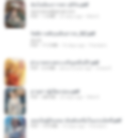
ฉันไม่ต้องการพร สุจิรัน.pdf
tanmobza@gmail.com
PDF
1.4 MB
25 days ago
Mob K.
รัตติกาลพิรุณสิบสารท_RZ.pdf
decht
PDF
11.5 MB
16 days ago
Pandarin
ฝ่าบาททรงพระเจริญหมื่นปี1.pdf
PDF
6.4 MB
about a year ago
Orasa K.
ม่ายสาวผู้เปียกปอน.pdf
PDF
684 KB
26 days ago
Mob K.
เธอเป็นผู้รับเหมาอันดับหนึ่งในแกแล็คซี่.pdf
PDF
19.9 MB
16 days ago
Pandarin