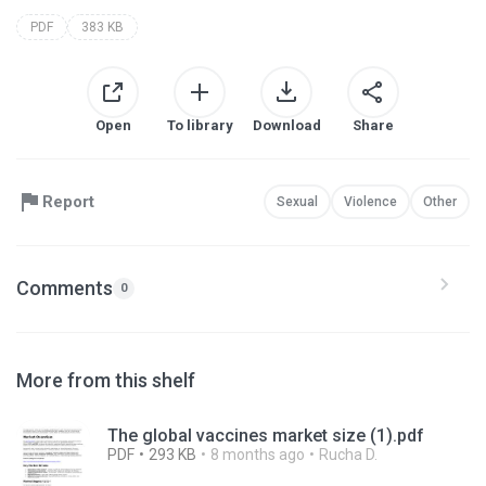
PDF
383 KB
Open
To library
Download
Share
Report
Sexual
Violence
Other
Comments
0
More from this shelf
The global vaccines market size (1).pdf
PDF
293 KB
8 months ago
Rucha D.