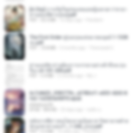
[A Chu] การเกิดใหม่ของหมอหญิงเทวดา l ชายา
ท่านอ๋องปีศาจ [จบ].pdf
PDF
35.5 MB
16 days ago
Pandarin
The First Order สู่รุ่งอรุณแห่งมวลมนุษย์ 1-1328
จบ.pdf
PDF
72.8 MB
3 months ago
Theerasak G.
ท่านแม่ทัพ ท่านต้องการภรรยาอย่างข้าถึงจะรุ่งเ
รือง ch 101-200.pdf
PDF
5.4 MB
2 months ago
My J.
6c7c8d33_3f85779c_e3783cf1-e033-4265-8
fe2-1e23b5a9dff0.epub
littlebbear96
EPUB
804 KB
25 days ago
ทอฝัน ม.
หลังจากพี่สาวคนโตกลายเป็นทาส รัชทายาทตำห
นักบูรพาตาแดงก่ำ_1-242_(จบ).pdf
PDF
9.3 MB
16 days ago
Pandarin