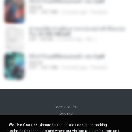
(Y) ฝ่าวิกฤตพิชิตหอคอยดำ เล่ม 2.pdf
BAILIW
PDF
109.7 MB
2 months ago
Pandarin
ท่านแม่ทัพ ท่านต้องการภรรยาอย่างข้าถึงจะรุ่งเ
รือง ch 553-560.pdf
PDF
493 KB
2 months ago
My J.
(Y) ฝ่าวิกฤตพิชิตหอคอยดำ เล่ม 3.pdf
BAILIW
PDF
103.1 MB
2 months ago
Pandarin
Terms of Use
Privacy
Support
We Use Cookies.
4shared uses cookies and other tracking
Do not sell my personal information
technologies to understand where our visitors are coming from and