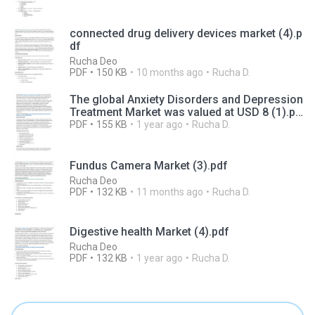
connected drug delivery devices market (4).p
df
Rucha Deo
PDF
150 KB
10 months ago
Rucha D.
The global Anxiety Disorders and Depression
Treatment Market was valued at USD 8 (1).pd
f
PDF
155 KB
1 year ago
Rucha D.
Fundus Camera Market (3).pdf
Rucha Deo
PDF
132 KB
11 months ago
Rucha D.
Digestive health Market (4).pdf
Rucha Deo
PDF
132 KB
1 year ago
Rucha D.