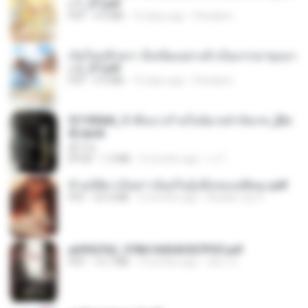
ง 1_ST.pdf
PDF
4.9 MB
16 days ago
Pandarin
เกิดใหม่อีกครา อี๋เหนียงอย่างข้าเป็นภรรยาขุนนา
ง 2_ST.pdf
PDF
4.9 MB
16 days ago
Pandarin
3f1f85b8_ข้าคือนางร้ายในนิยายจำกัดเรท_[En
d].epub
君子生
EPUB
1.3 MB
3 months ago
เจ โ.
ข้ามมิติมาเป็นสาวน้อยในอุ้งมือของอดีตลุง.pdf
PDF
25.4 MB
3 months ago
Reader Lily O.
a6994762_9786160043507PDF.pdf
PDF
15.7 MB
3 months ago
อริยา ด.