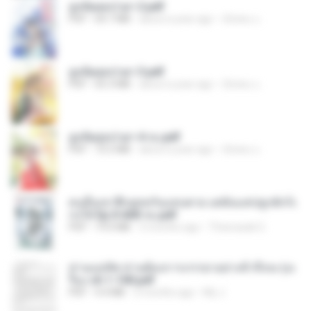
ฮูหยิuสุดป่วuฯ 2.pdf
PDF
64.7 MB
about a year ago
ณิชพน แ.
ฮูหยิuสุดป่วuฯ 3.pdf
PDF
65.3 MB
about a year ago
ณิชพน แ.
ฮูหยิuสุดป่วuฯ 4 จบ.pdf
PDF
72.5 MB
about a year ago
ณิชพน แ.
คนอื่นเขาฝึกยุทธกันแทบตาย แต่ฉันแค่ปลูกผักก็เ
ก่งได้ Ep.0-600 จบ.pdf
PDF
19.0 MB
3 months ago
Theerasak G.
ท่านแม่ทัพ ท่านต้องการภรรยาอย่างข้าถึงจะรุ่งเ
รือง ch 1-100.pdf
PDF
4.4 MB
2 months ago
My J.