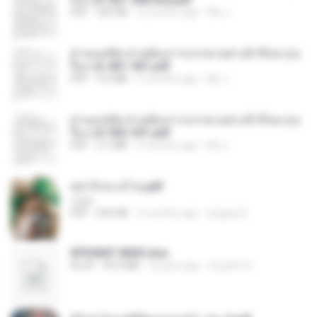
PDF
502 KB
2 months ago
My J.
ท่านแม่ทัพ ท่านต้องการภรรยาอย่างข้าถึงจะรุ่งเ
รือง ch 401-501.pdf
PDF
3.6 MB
2 months ago
My J.
ท่านแม่ทัพ ท่านต้องการภรรยาอย่างข้าถึงจะรุ่งเ
รือง ch 502-551.pdf
PDF
3.1 MB
2 months ago
My J.
หย่ารักนางร้าย.pdf
1234
PDF
692 KB
3 months ago
yingyai S.
SPIUNAT MAVI.xlsx
XLSX
99.4 MB
2 years ago
Susann S.