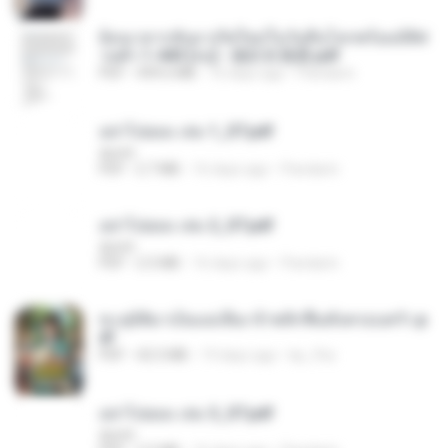
ย้อนเวลากลับมาเกิดใหม่ในวันสิ้นโลกพร้อมมิติส่
วนตัว 1-443 [จบ] - 揍趴长颈鹿.pdf
PDF
499.6 MB
16 days ago
Pandarin
อย่าไปยอม เล่ม 1_ST.pdf
decht
PDF
2.7 MB
16 days ago
Pandarin
อย่าไปยอม เล่ม 2_ST.pdf
decht
PDF
2.5 MB
16 days ago
Pandarin
ทะลุมิติมาเป็นแม่เลี้ยง ข้าพลิกฟื้นทั้งครอบครัว.p
df
PDF
42.5 MB
19 days ago
kp_fha
อย่าไปยอม เล่ม 3_ST.pdf
decht