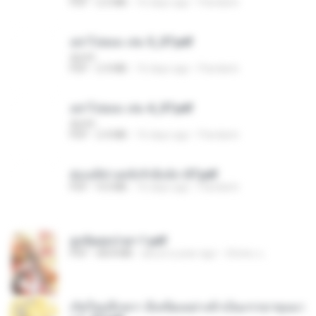
PDF
2.5 MB
16 days ago
Pandarin
อย่าไปยอม เล่ม 5_ST.pdf
decht
PDF
2.4 MB
16 days ago
Pandarin
อย่าไปยอม เล่ม 4_ST.pdf
decht
PDF
2.4 MB
16 days ago
Pandarin
ฮ่องเต้ช่างคลั่งรักยิ่งนัก-ST.pdf
PDF
9.0 MB
16 days ago
Pandarin
ฮูหยิuสุดป่วuฯ 1.pdf
PDF
68.8 MB
about a year ago
ณิชพน แ.
เกิดใหม่อีกครา อี๋เหนียงอย่างข้าเป็นภรรยาขุนนา