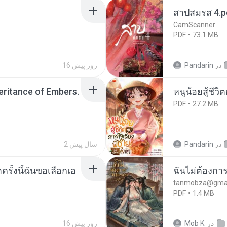
สาปสมรส 4.p
CamScanner
PDF
73.1 MB
در
Pandarin
16 روز پیش
heritance of Embers.
หนูน้อยสู้ชีวิ
PDF
27.2 MB
در
Pandarin
2 سال پیش
ครั้งนี้ฉันขอเลือกเอ
ฉันไม่ต้องการ
tanmobza@gmai
PDF
1.4 MB
در
Mob K.
16 روز پیش