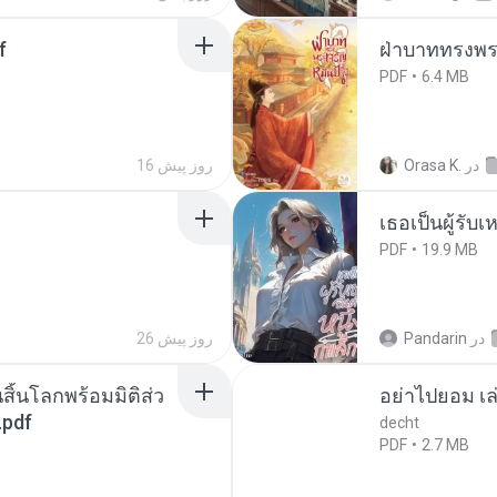
f
ฝ่าบาททรงพระ
PDF
6.4 MB
در
Orasa K.
16 روز پیش
เธอเป็นผู้รับ
PDF
19.9 MB
در
Pandarin
26 روز پیش
สิ้นโลกพร้อมมิติส่ว
อย่าไปยอม เล
.pdf
decht
PDF
2.7 MB