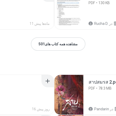
PDF
130 KB
در
Rucha D.
11 ماه‌ها پیش
مشاهده همه کتاب های501
สาปสมรส 2.p
PDF
78.3 MB
در
Pandarin
16 روز پیش