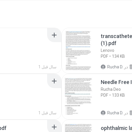
transcathete
(1).pdf
Lenovo
PDF
134 KB
در
Rucha D.
1 سال‌ قبل
Needle Free 
Rucha Deo
PDF
133 KB
در
Rucha D.
1 سال‌ قبل
pdf
ophthalmic l