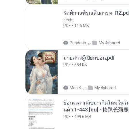
รัตติกาลพิรุณสิบสารท_RZ.pd
decht
PDF
11.5 MB
My 4shared
در
Pandarin
ม่ายสาวผู้เปียกปอน.pdf
PDF
684 KB
My 4shared
در
Mob K.
ย้อนเวลากลับมาเกิดใหม่ในวัน
นตัว 1-443 [จบ] - 揍趴长颈鹿
PDF
499.6 MB