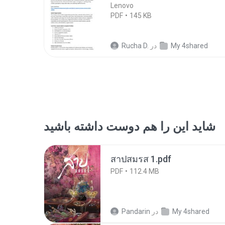
Lenovo
PDF
145 KB
My 4shared
در
Rucha D.
شاید این را هم دوست داشته باشید
สาปสมรส 1.pdf
PDF
112.4 MB
My 4shared
در
Pandarin