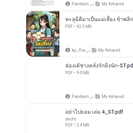
My 4shared
در
Pandarin
ทะลุมิติมาเป็นแม่เลี้ยง ข้าพลิ
PDF
42.5 MB
My 4shared
در
kp_fha
ฮ่องเต้ช่างคลั่งรักยิ่งนัก-ST.pd
PDF
9.0 MB
My 4shared
در
Pandarin
อย่าไปยอม เล่ม 4_ST.pdf
decht
PDF
2.4 MB