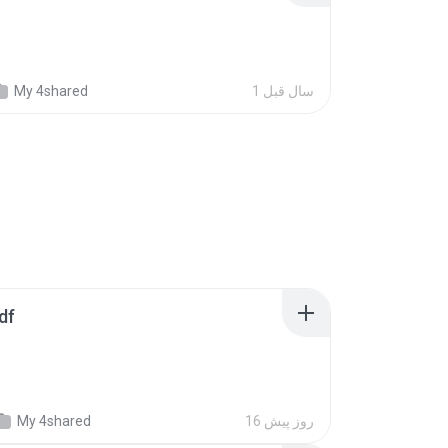
1 سال‌ قبل
My 4shared
df
16 روز پیش
My 4shared