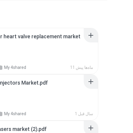
r heart valve replacement market
11 ماه‌ها پیش
My 4shared
Injectors Market.pdf
1 سال‌ قبل
My 4shared
asers market (2).pdf