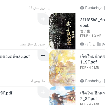
در
Pandarin
16 روز پیش
3f1f85b8_ข้า
epub
君子生
EPUB
1.3 MB
D
در
เจ โ.
حدود یک سال پیش
ือของอดีตลุง.pdf
เกิดใหม่อีกคร
1_ST.pdf
PDF
4.9 MB
در
Pandarin
3 ماه پیش
DF.pdf
เกิดใหม่อีกคร
2_ST.pdf
PDF
4.9 MB