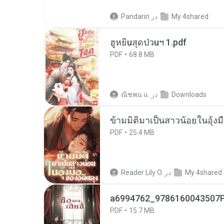
My 4shared
در
Pandarin
ฮูหยิuสุดป่วuฯ 1.pdf
PDF
68.8 MB
Downloads
در
ณิชพน แ.
ข้ามมิติมาเป็นสาวน้อยในอุ้งม
PDF
25.4 MB
My 4shared
در
Reader Lily O.
a6994762_9786160043507P
PDF
15.7 MB