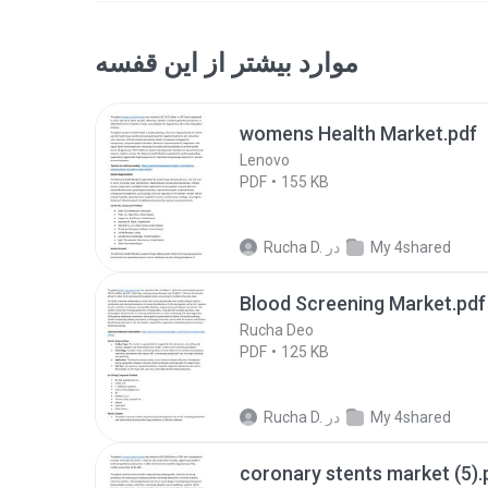
موارد بیشتر از این قفسه
womens Health Market.pdf
Lenovo
PDF
155 KB
My 4shared
در
Rucha D.
Blood Screening Market.pdf
Rucha Deo
PDF
125 KB
My 4shared
در
Rucha D.
coronary stents market (5).