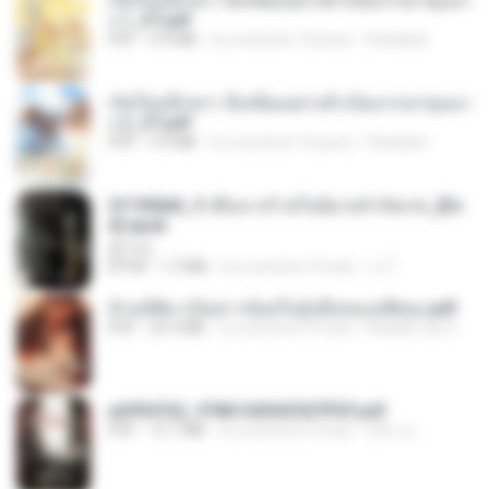
เกิดใหม่อีกครา อี๋เหนียงอย่างข้าเป็นภรรยาขุนนา
ง 1_ST.pdf
PDF
4.9 MB
il y a environ 16 jours
Pandarin
เกิดใหม่อีกครา อี๋เหนียงอย่างข้าเป็นภรรยาขุนนา
ง 2_ST.pdf
PDF
4.9 MB
il y a environ 16 jours
Pandarin
3f1f85b8_ข้าคือนางร้ายในนิยายจำกัดเรท_[En
d].epub
君子生
EPUB
1.3 MB
il y a environ 3 mois
เจ โ.
ข้ามมิติมาเป็นสาวน้อยในอุ้งมือของอดีตลุง.pdf
PDF
25.4 MB
il y a environ 3 mois
Reader Lily O.
a6994762_9786160043507PDF.pdf
PDF
15.7 MB
il y a environ 3 mois
อริยา ด.