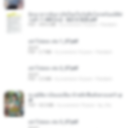
ย้อนเวลากลับมาเกิดใหม่ในวันสิ้นโลกพร้อมมิติส่
วนตัว 1-443 [จบ] - 揍趴长颈鹿.pdf
PDF
499.6 MB
il y a environ 16 jours
Pandarin
อย่าไปยอม เล่ม 1_ST.pdf
decht
PDF
2.7 MB
il y a environ 16 jours
Pandarin
อย่าไปยอม เล่ม 2_ST.pdf
decht
PDF
2.5 MB
il y a environ 16 jours
Pandarin
ทะลุมิติมาเป็นแม่เลี้ยง ข้าพลิกฟื้นทั้งครอบครัว.p
df
PDF
42.5 MB
il y a environ 19 jours
kp_fha
อย่าไปยอม เล่ม 3_ST.pdf
decht