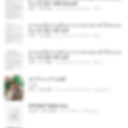
รือง ch 561-568 end.pdf
PDF
502 KB
il y a environ 2 mois
My J.
ท่านแม่ทัพ ท่านต้องการภรรยาอย่างข้าถึงจะรุ่งเ
รือง ch 401-501.pdf
PDF
3.6 MB
il y a environ 2 mois
My J.
ท่านแม่ทัพ ท่านต้องการภรรยาอย่างข้าถึงจะรุ่งเ
รือง ch 502-551.pdf
PDF
3.1 MB
il y a environ 2 mois
My J.
หย่ารักนางร้าย.pdf
1234
PDF
692 KB
il y a environ 3 mois
yingyai S.
SPIUNAT MAVI.xlsx
XLSX
99.4 MB
il y a 2 ans
Susann S.