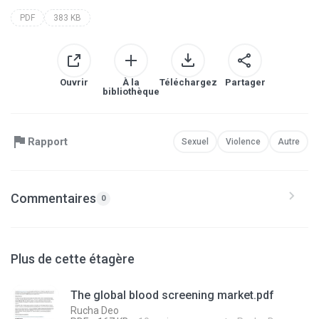
PDF
383 KB
Ouvrir
À la
Téléchargez
Partager
bibliothèque
Rapport
Sexuel
Violence
Autre
Commentaires
0
Plus de cette étagère
The global blood screening market.pdf
Rucha Deo