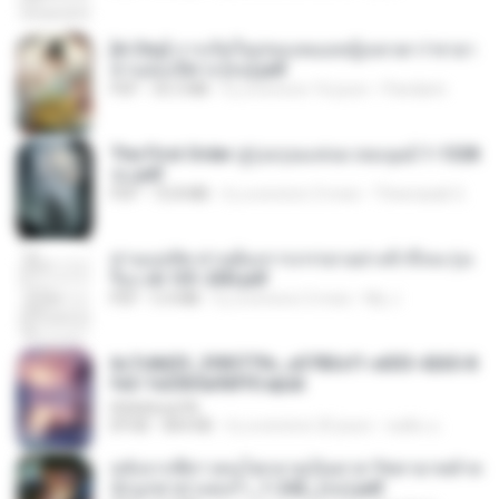
[A Chu] การเกิดใหม่ของหมอหญิงเทวดา l ชายา
ท่านอ๋องปีศาจ [จบ].pdf
PDF
35.5 MB
il y a environ 16 jours
Pandarin
The First Order สู่รุ่งอรุณแห่งมวลมนุษย์ 1-1328
จบ.pdf
PDF
72.8 MB
il y a environ 3 mois
Theerasak G.
ท่านแม่ทัพ ท่านต้องการภรรยาอย่างข้าถึงจะรุ่งเ
รือง ch 101-200.pdf
PDF
5.4 MB
il y a environ 2 mois
My J.
6c7c8d33_3f85779c_e3783cf1-e033-4265-8
fe2-1e23b5a9dff0.epub
littlebbear96
EPUB
804 KB
il y a environ 25 jours
ทอฝัน ม.
หลังจากพี่สาวคนโตกลายเป็นทาส รัชทายาทตำห
นักบูรพาตาแดงก่ำ_1-242_(จบ).pdf