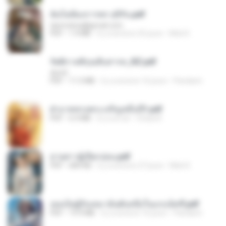
ฉันไม่ต้องการพร สุจิรัน.pdf
tanmobza@gmail.com
PDF
1.4 MB
il y a environ 25 jours
Mob K.
รัตติกาลพิรุณสิบสารท_RZ.pdf
decht
PDF
11.5 MB
il y a environ 16 jours
Pandarin
ฝ่าบาททรงพระเจริญหมื่นปี1.pdf
PDF
6.4 MB
il y a un an
Orasa K.
ม่ายสาวผู้เปียกปอน.pdf
PDF
684 KB
il y a environ 27 jours
Mob K.
เธอเป็นผู้รับเหมาอันดับหนึ่งในแกแล็คซี่.pdf
PDF
19.9 MB
il y a environ 16 jours
Pandarin