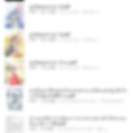
ฮูหยิuสุดป่วuฯ 2.pdf
PDF
64.7 MB
il y a un an
ณิชพน แ.
ฮูหยิuสุดป่วuฯ 3.pdf
PDF
65.3 MB
il y a un an
ณิชพน แ.
ฮูหยิuสุดป่วuฯ 4 จบ.pdf
PDF
72.5 MB
il y a un an
ณิชพน แ.
คนอื่นเขาฝึกยุทธกันแทบตาย แต่ฉันแค่ปลูกผักก็เ
ก่งได้ Ep.0-600 จบ.pdf
PDF
19.0 MB
il y a environ 3 mois
Theerasak G.
ท่านแม่ทัพ ท่านต้องการภรรยาอย่างข้าถึงจะรุ่งเ
รือง ch 1-100.pdf
PDF
4.4 MB
il y a environ 2 mois
My J.