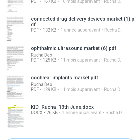
PDF
167 KB
10 mois auparavant
Rucha D.
connected drug delivery devices market (1).p
df
PDF
132 KB
1 année auparavant
Rucha D.
ophthalmic ultrasound market (6).pdf
Rucha Deo
PDF
125 KB
11 mois auparavant
Rucha D.
cochlear implants market.pdf
Rucha Deo
PDF
129 KB
11 mois auparavant
Rucha D.
KID_Rucha_13th June.docx
DOCX
26 KB
1 année auparavant
Rucha D.