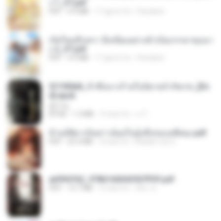
ง 1_ST.pdf
PDF
4.9 MB
17 giorni fa
Pandarin
เกิดใหม่อีกครา อี๋เหนียงอย่างข้าเป็นภรรยาขุนนา
ง 2_ST.pdf
PDF
4.9 MB
17 giorni fa
Pandarin
3f1f85b8_ข้าคือนางร้ายในนิยายจำกัดเรท_[En
d].epub
君子生
EPUB
1.3 MB
3 mesi fa
เจ โ.
ข้ามมิติมาเป็นสาวน้อยในอุ้งมือของอดีตลุง.pdf
PDF
25.4 MB
3 mesi fa
Reader Lily O.
a6994762_9786160043507PDF.pdf
PDF
15.7 MB
3 mesi fa
อริยา ด.