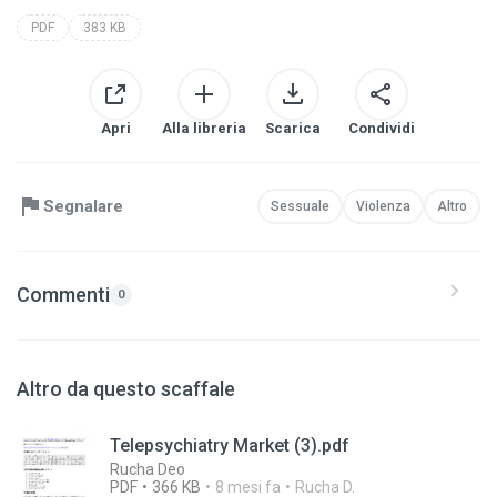
PDF
383 KB
Apri
Alla libreria
Scarica
Condividi
Segnalare
Sessuale
Violenza
Altro
Commenti
0
Altro da questo scaffale
Telepsychiatry Market (3).pdf
Rucha Deo
PDF
366 KB
8 mesi fa
Rucha D.