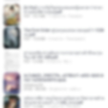
[A Chu] การเกิดใหม่ของหมอหญิงเทวดา l ชายา
ท่านอ๋องปีศาจ [จบ].pdf
PDF
35.5 MB
17 giorni fa
Pandarin
The First Order สู่รุ่งอรุณแห่งมวลมนุษย์ 1-1328
จบ.pdf
PDF
72.8 MB
3 mesi fa
Theerasak G.
ท่านแม่ทัพ ท่านต้องการภรรยาอย่างข้าถึงจะรุ่งเ
รือง ch 101-200.pdf
PDF
5.4 MB
2 mesi fa
My J.
6c7c8d33_3f85779c_e3783cf1-e033-4265-8
fe2-1e23b5a9dff0.epub
littlebbear96
EPUB
804 KB
26 giorni fa
ทอฝัน ม.
หลังจากพี่สาวคนโตกลายเป็นทาส รัชทายาทตำห
นักบูรพาตาแดงก่ำ_1-242_(จบ).pdf
PDF
9.3 MB
17 giorni fa
Pandarin