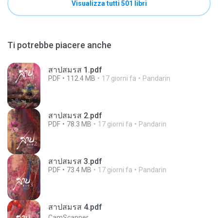
Visualizza tutti 501 libri
Ti potrebbe piacere anche
สาปสมรส 1.pdf
PDF
112.4 MB
17 giorni fa
Pandarin
สาปสมรส 2.pdf
PDF
78.3 MB
17 giorni fa
Pandarin
สาปสมรส 3.pdf
PDF
73.4 MB
17 giorni fa
Pandarin
สาปสมรส 4.pdf
CamScanner