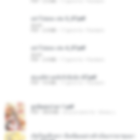
PDF
2.5 MB
17 giorni fa
Pandarin
อย่าไปยอม เล่ม 5_ST.pdf
decht
PDF
2.4 MB
17 giorni fa
Pandarin
อย่าไปยอม เล่ม 4_ST.pdf
decht
PDF
2.4 MB
17 giorni fa
Pandarin
ฮ่องเต้ช่างคลั่งรักยิ่งนัก-ST.pdf
PDF
9.0 MB
17 giorni fa
Pandarin
ฮูหยิuสุดป่วuฯ 1.pdf
PDF
68.8 MB
circa un anno fa
ณิชพน แ.
เกิดใหม่อีกครา อี๋เหนียงอย่างข้าเป็นภรรยาขุนนา