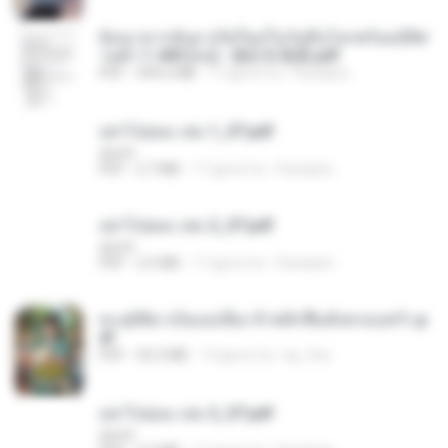
ย้อนเวลากลับมาเกิดใหม่ในวันสิ้นโลกพร้อมมิติส่
วนตัว 1-443 [จบ] - 揍趴长颈鹿.pdf
PDF
499.6 MB
17 giorni fa
Pandarin
อย่าไปยอม เล่ม 1_ST.pdf
decht
PDF
2.7 MB
17 giorni fa
Pandarin
อย่าไปยอม เล่ม 2_ST.pdf
decht
PDF
2.5 MB
17 giorni fa
Pandarin
ทะลุมิติมาเป็นแม่เลี้ยง ข้าพลิกฟื้นทั้งครอบครัว.p
df
PDF
42.5 MB
19 giorni fa
kp_fha
อย่าไปยอม เล่ม 3_ST.pdf
decht