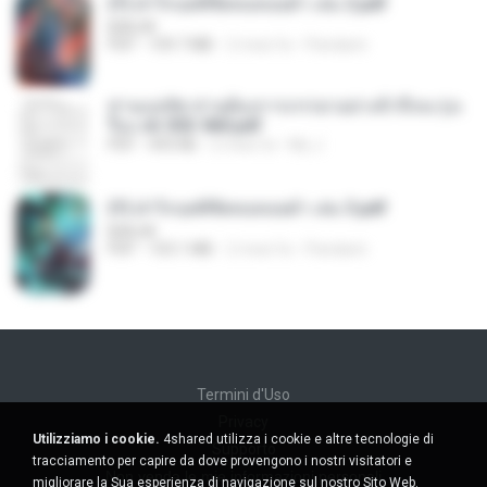
(Y) ฝ่าวิกฤตพิชิตหอคอยดำ เล่ม 2.pdf
BAILIW
PDF
109.7 MB
2 mesi fa
Pandarin
ท่านแม่ทัพ ท่านต้องการภรรยาอย่างข้าถึงจะรุ่งเ
รือง ch 553-560.pdf
PDF
493 KB
2 mesi fa
My J.
(Y) ฝ่าวิกฤตพิชิตหอคอยดำ เล่ม 3.pdf
BAILIW
PDF
103.1 MB
2 mesi fa
Pandarin
Termini d'Uso
Privacy
Utilizziamo i cookie.
4shared utilizza i cookie e altre tecnologie di
Supporto
tracciamento per capire da dove provengono i nostri visitatori e
Non venda le mie informazioni personali
migliorare la Sua esperienza di navigazione sul nostro Sito Web.