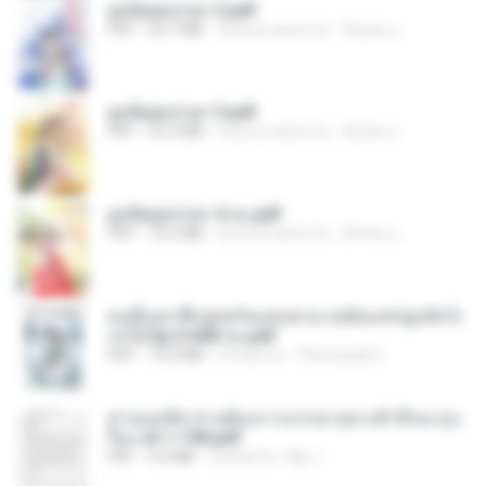
ฮูหยิuสุดป่วuฯ 2.pdf
PDF
64.7 MB
circa un anno fa
ณิชพน แ.
ฮูหยิuสุดป่วuฯ 3.pdf
PDF
65.3 MB
circa un anno fa
ณิชพน แ.
ฮูหยิuสุดป่วuฯ 4 จบ.pdf
PDF
72.5 MB
circa un anno fa
ณิชพน แ.
คนอื่นเขาฝึกยุทธกันแทบตาย แต่ฉันแค่ปลูกผักก็เ
ก่งได้ Ep.0-600 จบ.pdf
PDF
19.0 MB
3 mesi fa
Theerasak G.
ท่านแม่ทัพ ท่านต้องการภรรยาอย่างข้าถึงจะรุ่งเ
รือง ch 1-100.pdf
PDF
4.4 MB
2 mesi fa
My J.