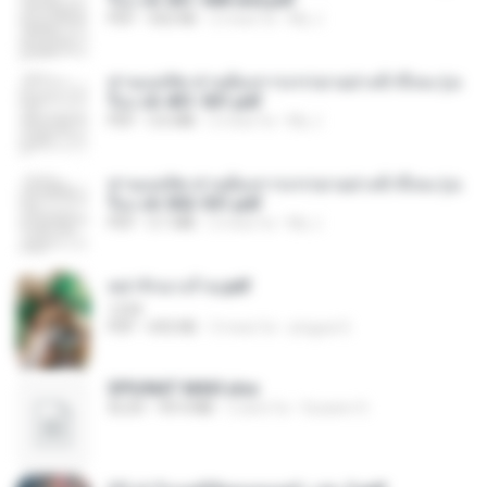
PDF
502 KB
2 mesi fa
My J.
ท่านแม่ทัพ ท่านต้องการภรรยาอย่างข้าถึงจะรุ่งเ
รือง ch 401-501.pdf
PDF
3.6 MB
2 mesi fa
My J.
ท่านแม่ทัพ ท่านต้องการภรรยาอย่างข้าถึงจะรุ่งเ
รือง ch 502-551.pdf
PDF
3.1 MB
2 mesi fa
My J.
หย่ารักนางร้าย.pdf
1234
PDF
692 KB
3 mesi fa
yingyai S.
SPIUNAT MAVI.xlsx
XLSX
99.4 MB
2 anni fa
Susann S.