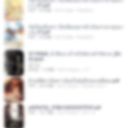
เกิดใหม่อีกครา อี๋เหนียงอย่างข้าเป็นภรรยาขุนนา
ง 1_ST.pdf
PDF
4.9 MB
há 16 dias
Pandarin
เกิดใหม่อีกครา อี๋เหนียงอย่างข้าเป็นภรรยาขุนนา
ง 2_ST.pdf
PDF
4.9 MB
há 16 dias
Pandarin
3f1f85b8_ข้าคือนางร้ายในนิยายจำกัดเรท_[En
d].epub
君子生
EPUB
1.3 MB
há 3 meses
เจ โ.
ข้ามมิติมาเป็นสาวน้อยในอุ้งมือของอดีตลุง.pdf
PDF
25.4 MB
há 3 meses
Reader Lily O.
a6994762_9786160043507PDF.pdf
PDF
15.7 MB
há 3 meses
อริยา ด.