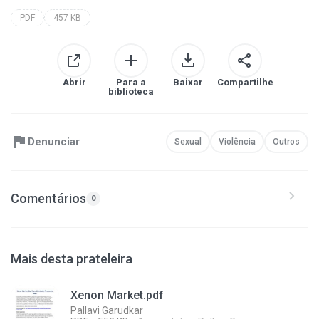
PDF
457 KB
Abrir
Para a
Baixar
Compartilhe
biblioteca
Denunciar
Sexual
Violência
Outros
Comentários
0
Mais desta prateleira
Xenon Market.pdf
Pallavi Garudkar