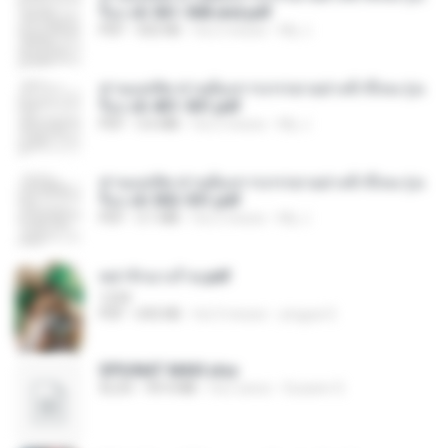
รือง ch 561-568 end.pdf
PDF
502 KB
há 2 meses
My J.
ท่านแม่ทัพ ท่านต้องการภรรยาอย่างข้าถึงจะรุ่งเ
รือง ch 401-501.pdf
PDF
3.6 MB
há 2 meses
My J.
ท่านแม่ทัพ ท่านต้องการภรรยาอย่างข้าถึงจะรุ่งเ
รือง ch 502-551.pdf
PDF
3.1 MB
há 2 meses
My J.
หย่ารักนางร้าย.pdf
1234
PDF
692 KB
há 3 meses
yingyai S.
SPIUNAT MAVI.xlsx
XLSX
99.4 MB
há 2 anos
Susann S.