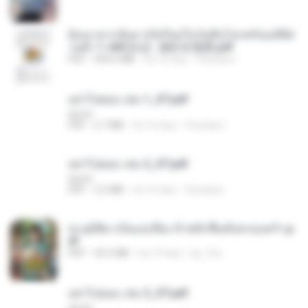
ย้อนเวลากลับมาเกิดใหม่ในวันสิ้นโลกพร้อมมิติส่
วนตัว 1-443 [จบ] - 揍趴长颈鹿.pdf
PDF
499.6 MB
há 16 dias
Pandarin
อย่าไปยอม เล่ม 1_ST.pdf
decht
PDF
2.7 MB
há 16 dias
Pandarin
อย่าไปยอม เล่ม 2_ST.pdf
decht
PDF
2.5 MB
há 16 dias
Pandarin
ทะลุมิติมาเป็นแม่เลี้ยง ข้าพลิกฟื้นทั้งครอบครัว.p
df
PDF
42.5 MB
há 19 dias
kp_fha
อย่าไปยอม เล่ม 3_ST.pdf
decht