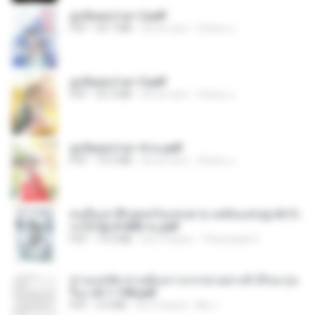
ฮูหยิuสุดป่วuฯ 2.pdf
PDF
64.7 MB
há um ano
ณิชพน แ.
ฮูหยิuสุดป่วuฯ 3.pdf
PDF
65.3 MB
há um ano
ณิชพน แ.
ฮูหยิuสุดป่วuฯ 4 จบ.pdf
PDF
72.5 MB
há um ano
ณิชพน แ.
คนอื่นเขาฝึกยุทธกันแทบตาย แต่ฉันแค่ปลูกผักก็เ
ก่งได้ Ep.0-600 จบ.pdf
PDF
19.0 MB
há 3 meses
Theerasak G.
ท่านแม่ทัพ ท่านต้องการภรรยาอย่างข้าถึงจะรุ่งเ
รือง ch 1-100.pdf
PDF
4.4 MB
há 2 meses
My J.