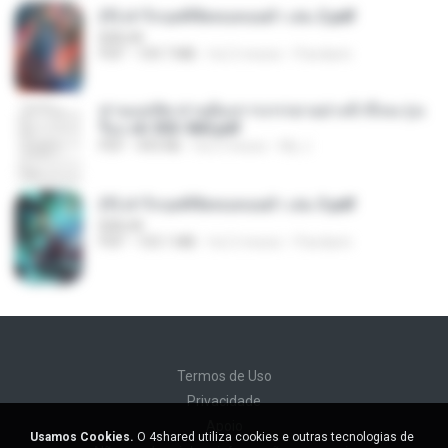
(Y) ฝ่าวิกฤตพิชิตหอคอยดำ เล่ม 2.pdf
BAILIW
PDF
109.7 MB
há 2 meses
Pandarin
ท่านแม่ทัพ ท่านต้องการภรรยาอย่างข้าถึงจะรุ่งเ
รือง ch 553-560.pdf
PDF
493 KB
há 2 meses
My J.
(Y) ฝ่าวิกฤตพิชิตหอคอยดำ เล่ม 3.pdf
BAILIW
PDF
103.1 MB
há 2 meses
Pandarin
Termos de Uso
Privacidade
Apoio
Usamos Cookies.
O 4shared utiliza cookies e outras tecnologias de