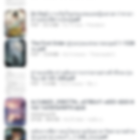
[A Chu] การเกิดใหม่ของหมอหญิงเทวดา l ชายา
ท่านอ๋องปีศาจ [จบ].pdf
PDF
35.5 MB
há 16 dias
Pandarin
The First Order สู่รุ่งอรุณแห่งมวลมนุษย์ 1-1328
จบ.pdf
PDF
72.8 MB
há 3 meses
Theerasak G.
ท่านแม่ทัพ ท่านต้องการภรรยาอย่างข้าถึงจะรุ่งเ
รือง ch 101-200.pdf
PDF
5.4 MB
há 2 meses
My J.
6c7c8d33_3f85779c_e3783cf1-e033-4265-8
fe2-1e23b5a9dff0.epub
littlebbear96
EPUB
804 KB
há 25 dias
ทอฝัน ม.
หลังจากพี่สาวคนโตกลายเป็นทาส รัชทายาทตำห
นักบูรพาตาแดงก่ำ_1-242_(จบ).pdf