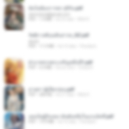
ฉันไม่ต้องการพร สุจิรัน.pdf
tanmobza@gmail.com
PDF
1.4 MB
há 25 dias
Mob K.
รัตติกาลพิรุณสิบสารท_RZ.pdf
decht
PDF
11.5 MB
há 16 dias
Pandarin
ฝ่าบาททรงพระเจริญหมื่นปี1.pdf
PDF
6.4 MB
há um ano
Orasa K.
ม่ายสาวผู้เปียกปอน.pdf
PDF
684 KB
há 27 dias
Mob K.
เธอเป็นผู้รับเหมาอันดับหนึ่งในแกแล็คซี่.pdf
PDF
19.9 MB
há 16 dias
Pandarin