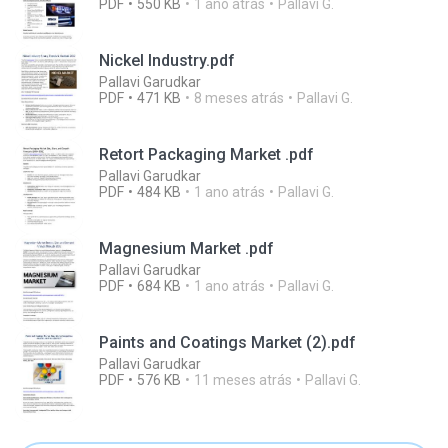
PDF
550 KB
1 ano atrás
Pallavi G.
Nickel Industry.pdf
Pallavi Garudkar
PDF
471 KB
8 meses atrás
Pallavi G.
Retort Packaging Market .pdf
Pallavi Garudkar
PDF
484 KB
1 ano atrás
Pallavi G.
Magnesium Market .pdf
Pallavi Garudkar
PDF
684 KB
1 ano atrás
Pallavi G.
Paints and Coatings Market (2).pdf
Pallavi Garudkar
PDF
576 KB
11 meses atrás
Pallavi G.