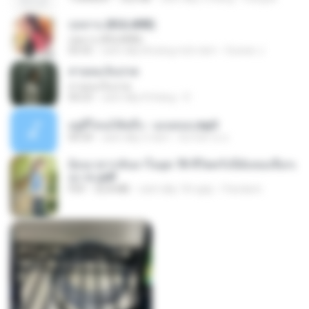
กุหลาบ (KULARB)
กุหลาบ (KULARB)
03:55
cách đây khoảng một năm
Suwan J.
สายลมเจ็บปวด
สายลมเจ็บปวด
04:23
cách đây 8 tháng
D
อยู่ที่ไหนก็คิดถึง - เมนทอล.mp3
04:34
cách đây 2 năm
มันไม้สาย ม.
ย้อนเวลากลับมาในยุค 70 ชีวิตครั้งนี้ฉันขอเลือกเ
อง จบ.pdf
PDF
32.8 MB
cách đây 18 ngày
Pandarin