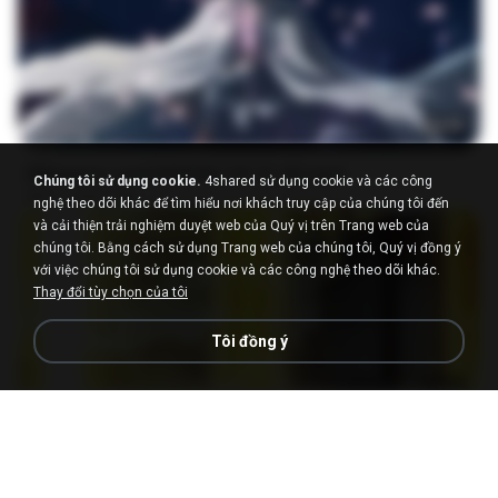
24:35
[Witanime.com] BSKHKT EP 01 HD.mp4
Chúng tôi sử dụng cookie.
4shared sử dụng cookie và các công
MP4
408.9 MB
cách đây 15 ngày
BLITR
nghệ theo dõi khác để tìm hiểu nơi khách truy cập của chúng tôi đến
và cải thiện trải nghiệm duyệt web của Quý vị trên Trang web của
chúng tôi. Bằng cách sử dụng Trang web của chúng tôi, Quý vị đồng ý
với việc chúng tôi sử dụng cookie và các công nghệ theo dõi khác.
Thay đổi tùy chọn của tôi
Tôi đồng ý
23:03
[Witanime.com] DTRD EP 03 HD.mp4
MP4
321.3 MB
cách đây 18 ngày
DRTY