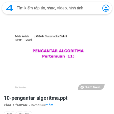
Xem trước
10-pengantar algoritma.ppt
charis.fauzan
12 năm trước
thêm...