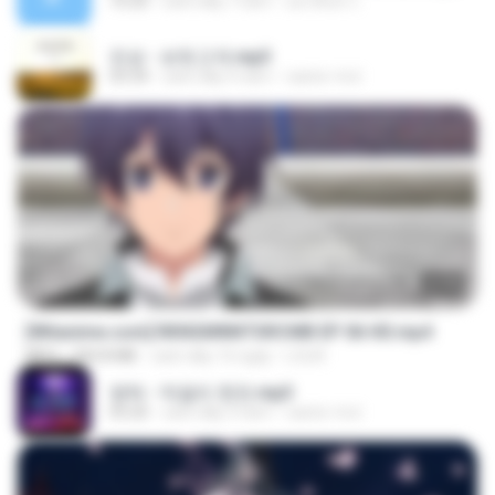
10:20
cách đây 7 năm
อมรพันธ์ จ.
진성 - 보릿고개.mp3
03:34
cách đây 4 năm
castor-trot
23:40
[Witanime.com] RKNGMNNTSRCMB EP 06 HD.mp4
MP4
294.8 MB
cách đây 10 ngày
LOLKI
영탁 - 막걸리 한잔.mp3
03:20
cách đây 3 năm
castor-trot