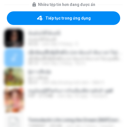
Nhiều tệp tin hơn đang được ẩn
Tiếp tục trong ứng dụng
ฉันมันก็ดีได้แค่นี้
ฉันมันก็ดีได้แค่นี้
04:32
cách đây 9 tháng
D
ເຊົາຮ້ອງເຖົ້າຊິເອົາທໍ່ໃດ (เซาฮ้องเถ้าสิเอาเท่าใด) ບຸນເກີດ ຫນູຫ່ວງ ft. ໂສພາ ຈຸນທະລາ
ເຊົາຮ້ອງເຖົ້າຊິເອົາທໍ່ໃດ (เซาฮ้องเถ้าสิเอาเท่าใด) ບຸນເກີດ ຫນູຫ່ວງ ft. ໂສພາ ຈຸນທະລາ
05:13
cách đây 2 tháng
But G.
ผู้บ่าวเสื้อปุ๋ย
ผู้บ่าวเสื้อปุ๋ย
04:31
cách đây khoảng một năm
Mith 9.
หนูน้อยสู้ชีวิตกับภารกิจเลี้ยงพี่ชายทั้งห้า.pdf
PDF
27.2 MB
cách đây 18 ngày
Pandarin
Tomodachi Life Living the Dream [NSP].torrent
TORRENT
252 KB
cách đây 2 tháng
margob