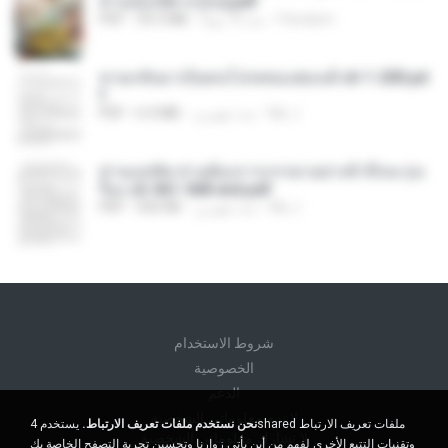
ท่านอ๋องปีศาจ [จบ].pdf
Pandarin
منذ 16 يومًا
35.5 MB
PDF
หวนกลับมาเป็นคนโปรดของฮ่องเต้ ch 1-200.pd
f
My J.
منذ شهرين
6.4 MB
PDF
ท่านแม่ทัพ ท่านต้องการภรรยาอย่างข้าถึงจะรุ่งเ
รือง ch 561-568 end.pdf
My J.
منذ شهرين
502 KB
PDF
شروط الاستخدام
الخصوصية
الدعم
لا تبيع معلوماتي الشخصية
نحن نستخدم ملفات تعريف الارتباط.
يستخدم 4shared ملفات تعريف الارتباط
لا تشارك معلوماتي الشخصية
وتقنيات التتبع الأخرى لفهم من أين يأتي زوارنا وتحسين تجربة التصفح الخاصة بك