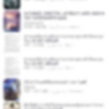
6c7c8d33_3f85779c_e3783cf1-e033-4265-8
fe2-1e23b5a9dff0.epub
littlebbear96
ทอฝัน ม.
منذ 25 يومًا
804 KB
EPUB
ท่านแม่ทัพ ท่านต้องการภรรยาอย่างข้าถึงจะรุ่งเ
รือง ch 201-300.pdf
My J.
منذ شهرين
6.5 MB
PDF
ท่านแม่ทัพ ท่านต้องการภรรยาอย่างข้าถึงจะรุ่งเ
รือง ch 301-400.pdf
My J.
منذ شهرين
5.2 MB
PDF
(Y) ฝ่าวิกฤตพิชิตหอคอยดำ เล่ม 1.pdf
BAILIW
Pandarin
منذ شهرين
101.1 MB
PDF
[A Chu] การเกิดใหม่ของหมอหญิงเทวดา l ชายา