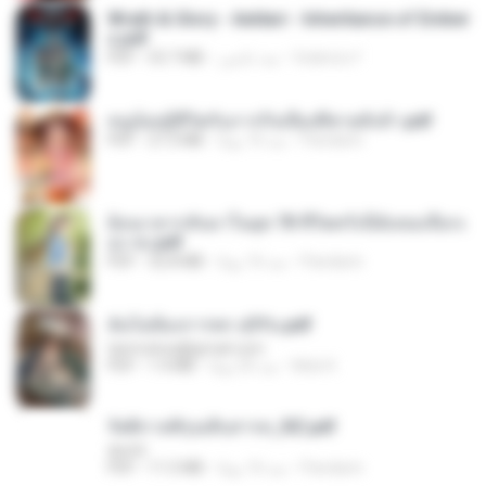
Wrath & Glory - Aeldari - Inheritance of Ember
s.pdf
federico f
منذ عامين
53.7 MB
PDF
หนูน้อยสู้ชีวิตกับภารกิจเลี้ยงพี่ชายทั้งห้า.pdf
Pandarin
منذ 16 يومًا
27.2 MB
PDF
ย้อนเวลากลับมาในยุค 70 ชีวิตครั้งนี้ฉันขอเลือกเ
อง จบ.pdf
Pandarin
منذ 16 يومًا
32.8 MB
PDF
ฉันไม่ต้องการพร สุจิรัน.pdf
tanmobza@gmail.com
Mob K.
منذ 25 يومًا
1.4 MB
PDF
รัตติกาลพิรุณสิบสารท_RZ.pdf
decht
Pandarin
منذ 16 يومًا
11.5 MB
PDF