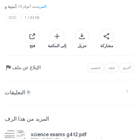
أمنية و.
المزيد...
10 منذ أعوام
DOC
1,144 KB
مشاركة
تنزيل
إلى المكتبة
فتح
الإبلاغ عن ملف
أخرى
عنف
جنسي
التعليقات
0
المزيد من هذا الرف
science exams g4 t2.pdf