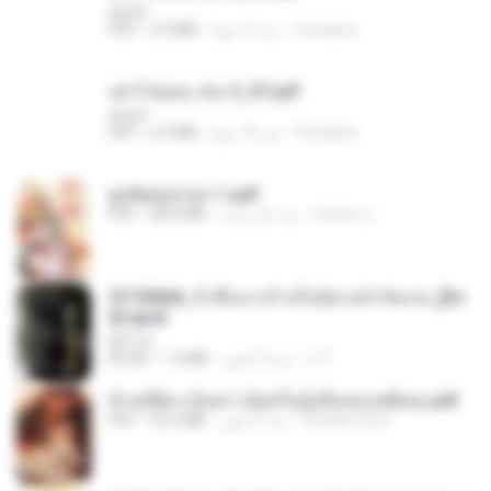
decht
Pandarin
منذ 16 يومًا
2.4 MB
PDF
อย่าไปยอม เล่ม 5_ST.pdf
decht
Pandarin
منذ 16 يومًا
2.4 MB
PDF
ฮูหยิuสุดป่วuฯ 1.pdf
ณิชพน แ.
منذ عام واحد
68.8 MB
PDF
3f1f85b8_ข้าคือนางร้ายในนิยายจำกัดเรท_[En
d].epub
君子生
เจ โ.
منذ 3 أشهر
1.3 MB
EPUB
ข้ามมิติมาเป็นสาวน้อยในอุ้งมือของอดีตลุง.pdf
Reader Lily O.
منذ 3 أشهر
25.4 MB
PDF