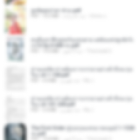
ฮูหยิuสุดป่วuฯ 4 จบ.pdf
ณิชพน แ.
منذ عام واحد
72.5 MB
PDF
คนอื่นเขาฝึกยุทธกันแทบตาย แต่ฉันแค่ปลูกผักก็เ
ก่งได้ Ep.0-600 จบ.pdf
Theerasak G.
منذ 3 أشهر
19.0 MB
PDF
ท่านแม่ทัพ ท่านต้องการภรรยาอย่างข้าถึงจะรุ่งเ
รือง ch 1-100.pdf
My J.
منذ شهرين
4.4 MB
PDF
ท่านแม่ทัพ ท่านต้องการภรรยาอย่างข้าถึงจะรุ่งเ
รือง ch 101-200.pdf
My J.
منذ شهرين
5.4 MB
PDF
The First Order สู่รุ่งอรุณแห่งมวลมนุษย์ 1-1328
จบ.pdf
Theerasak G.
منذ 3 أشهر
72.8 MB
PDF