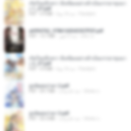
เกิดใหม่อีกครา อี๋เหนียงอย่างข้าเป็นภรรยาขุนนา
ง 1_ST.pdf
Pandarin
منذ 16 يومًا
4.9 MB
PDF
a6994762_9786160043507PDF.pdf
อริยา ด.
منذ 3 أشهر
15.7 MB
PDF
เกิดใหม่อีกครา อี๋เหนียงอย่างข้าเป็นภรรยาขุนนา
ง 2_ST.pdf
Pandarin
منذ 16 يومًا
4.9 MB
PDF
ฮูหยิuสุดป่วuฯ 2.pdf
ณิชพน แ.
منذ عام واحد
64.7 MB
PDF
ฮูหยิuสุดป่วuฯ 3.pdf
ณิชพน แ.
منذ عام واحد
65.3 MB
PDF