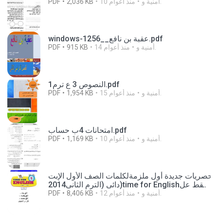
أمنية و.
10 منذ أعوام
2,036 KB
PDF
windows-1256__عقبة بن نافع.pdf
أمنية و.
14 منذ أعوام
915 KB
PDF
النصوص 3 ع ترم1.pdf
أمنية و.
15 منذ أعوام
1,954 KB
PDF
امتحانات 4ب حساب.pdf
أمنية و.
10 منذ أعوام
1,169 KB
PDF
حصريات جديدة أول ملزمةلكلمات الصف الأول الإبت
دائى (الترم الثانى2014)time for Englishفقط عل
ى مدونة نهضة مصر التعليمية (1).pdf
أمنية و.
12 منذ أعوام
8,406 KB
PDF