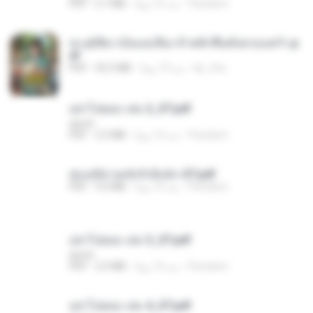
Pandarin
منذ 16 يومًا
2.7 MB
PDF
ทะลุมิติมาเป็นแม่เลี้ยง ข้าพลิกฟื้นทั้งครอบครัว.p
df
kp_fha
منذ 19 يومًا
42.5 MB
PDF
อย่าไปยอม เล่ม 2_ST.pdf
decht
Pandarin
منذ 16 يومًا
2.5 MB
PDF
ฮ่องเต้ช่างคลั่งรักยิ่งนัก-ST.pdf
Pandarin
منذ 16 يومًا
9.0 MB
PDF
อย่าไปยอม เล่ม 3_ST.pdf
decht
Pandarin
منذ 16 يومًا
2.5 MB
PDF
อย่าไปยอม เล่ม 4_ST.pdf