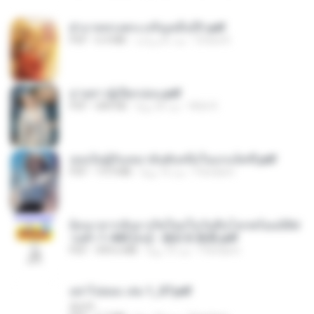
ฝ่าบาททรงพระเจริญหมื่นปี1.pdf
Orasa K.
منذ عام واحد
6.4 MB
PDF
ม่ายสาวผู้เปียกปอน.pdf
Mob K.
منذ 26 يومًا
684 KB
PDF
เธอเป็นผู้รับเหมาอันดับหนึ่งในแกแล็คซี่.pdf
Pandarin
منذ 16 يومًا
19.9 MB
PDF
ย้อนเวลากลับมาเกิดใหม่ในวันสิ้นโลกพร้อมมิติส่
วนตัว 1-443 [จบ] - 揍趴长颈鹿.pdf
Pandarin
منذ 16 يومًا
499.6 MB
PDF
อย่าไปยอม เล่ม 1_ST.pdf
decht