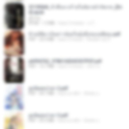
3f1f85b8_ข้าคือนางร้ายในนิยายจำกัดเรท_[En
d].epub
君子生
EPUB
1.3 MB
hace 3 meses
เจ โ.
ข้ามมิติมาเป็นสาวน้อยในอุ้งมือของอดีตลุง.pdf
PDF
25.4 MB
hace 3 meses
Reader Lily O.
a6994762_9786160043507PDF.pdf
PDF
15.7 MB
hace 3 meses
อริยา ด.
ฮูหยิuสุดป่วuฯ 2.pdf
PDF
64.7 MB
hace un año
ณิชพน แ.
ฮูหยิuสุดป่วuฯ 3.pdf
PDF
65.3 MB
hace un año
ณิชพน แ.