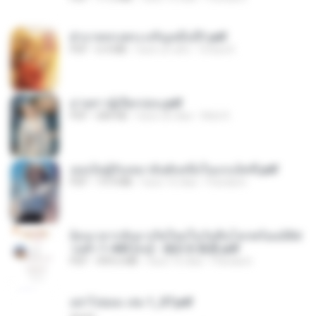
ฝ่าบาททรงพระเจริญหมื่นปี1.pdf
PDF
6.4 MB
hace un año
Orasa K.
ม่ายสาวผู้เปียกปอน.pdf
PDF
684 KB
hace 26 días
Mob K.
เธอเป็นผู้รับเหมาอันดับหนึ่งในแกแล็คซี่.pdf
PDF
19.9 MB
hace 16 días
Pandarin
ย้อนเวลากลับมาเกิดใหม่ในวันสิ้นโลกพร้อมมิติส่
วนตัว 1-443 [จบ] - 揍趴长颈鹿.pdf
PDF
499.6 MB
hace 16 días
Pandarin
อย่าไปยอม เล่ม 1_ST.pdf