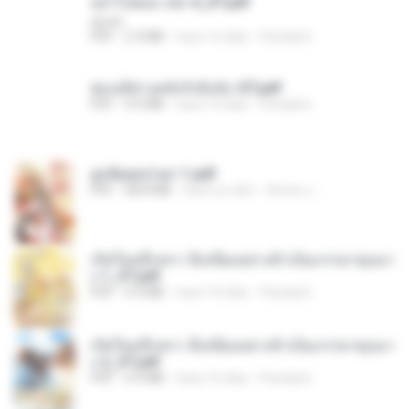
อย่าไปยอม เล่ม 4_ST.pdf
decht
PDF
2.4 MB
hace 16 días
Pandarin
ฮ่องเต้ช่างคลั่งรักยิ่งนัก-ST.pdf
PDF
9.0 MB
hace 16 días
Pandarin
ฮูหยิuสุดป่วuฯ 1.pdf
PDF
68.8 MB
hace un año
ณิชพน แ.
เกิดใหม่อีกครา อี๋เหนียงอย่างข้าเป็นภรรยาขุนนา
ง 1_ST.pdf
PDF
4.9 MB
hace 16 días
Pandarin
เกิดใหม่อีกครา อี๋เหนียงอย่างข้าเป็นภรรยาขุนนา
ง 2_ST.pdf
PDF
4.9 MB
hace 16 días
Pandarin