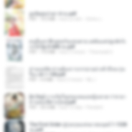
ฮูหยิuสุดป่วuฯ 4 จบ.pdf
PDF
72.5 MB
hace un año
ณิชพน แ.
คนอื่นเขาฝึกยุทธกันแทบตาย แต่ฉันแค่ปลูกผักก็เ
ก่งได้ Ep.0-600 จบ.pdf
PDF
19.0 MB
hace 3 meses
Theerasak G.
ท่านแม่ทัพ ท่านต้องการภรรยาอย่างข้าถึงจะรุ่งเ
รือง ch 1-100.pdf
PDF
4.4 MB
hace 2 meses
My J.
[A Chu] การเกิดใหม่ของหมอหญิงเทวดา l ชายา
ท่านอ๋องปีศาจ [จบ].pdf
PDF
35.5 MB
hace 16 días
Pandarin
The First Order สู่รุ่งอรุณแห่งมวลมนุษย์ 1-1328
จบ.pdf