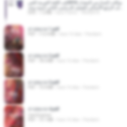
بوكلت المدارس المعدل 2016فى اللغة العربية للص
ف الرابع الابتدائى الفصل الدراسى الثانى أمنية وجد
ى (1).doc
DOC
1.2 MB
hace 9 años
YASSER A.
สาปสมรส 1.pdf
PDF
112.4 MB
hace 16 días
Pandarin
สาปสมรส 2.pdf
PDF
78.3 MB
hace 16 días
Pandarin
สาปสมรส 3.pdf
PDF
73.4 MB
hace 16 días
Pandarin
สาปสมรส 4.pdf
CamScanner
PDF
73.1 MB
hace 16 días
Pandarin