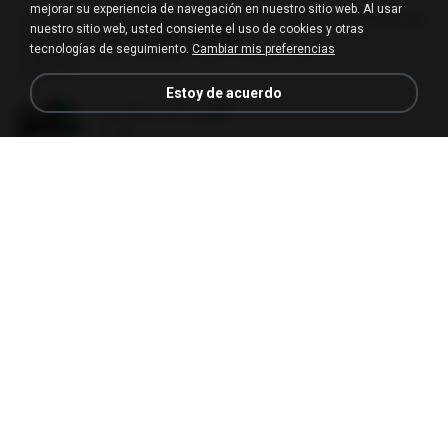
mejorar su experiencia de navegación en nuestro sitio web. Al usar
ท่านแม่ทัพ ท่านต้องการภรรยาอย่างข้าถึงจะรุ่งเ
nuestro sitio web, usted consiente el uso de cookies y otras
รือง ch 502-551.pdf
tecnologías de seguimiento.
Cambiar mis preferencias
PDF
3.1 MB
hace 2 meses
My J.
Estoy de acuerdo
หย่ารักนางร้าย.pdf
1234
PDF
692 KB
hace 3 meses
yingyai S.
SPIUNAT MAVI.xlsx
XLSX
99.4 MB
hace 2 años
Susann S.
(Y) ฝ่าวิกฤตพิชิตหอคอยดำ เล่ม 2.pdf
BAILIW
PDF
109.7 MB
hace 2 meses
Pandarin
ท่านแม่ทัพ ท่านต้องการภรรยาอย่างข้าถึงจะรุ่งเ
รือง ch 553-560.pdf
PDF
493 KB
hace 2 meses
My J.