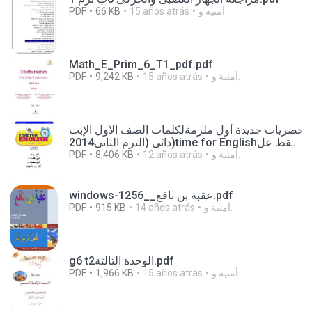
PDF
66 KB
15 años atrás
أمنية و.
Math_E_Prim_6_T1_pdf.pdf
PDF
9,242 KB
15 años atrás
أمنية و.
حصريات جديدة أول ملزمةلكلمات الصف الأول الإبت
دائى (الترم الثانى2014)time for Englishفقط عل
ى مدونة نهضة مصر التعليمية (1).pdf
PDF
8,406 KB
12 años atrás
أمنية و.
windows-1256__عقبة بن نافع.pdf
PDF
915 KB
14 años atrás
أمنية و.
g6 t2الوحدة الثالثة.pdf
PDF
1,966 KB
15 años atrás
أمنية و.