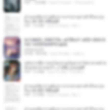
PDF
72.8 MB
hace 3 meses
Theerasak G.
ท่านแม่ทัพ ท่านต้องการภรรยาอย่างข้าถึงจะรุ่งเ
รือง ch 101-200.pdf
PDF
5.4 MB
hace 2 meses
My J.
6c7c8d33_3f85779c_e3783cf1-e033-4265-8
fe2-1e23b5a9dff0.epub
littlebbear96
EPUB
804 KB
hace 25 días
ทอฝัน ม.
หลังจากพี่สาวคนโตกลายเป็นทาส รัชทายาทตำห
นักบูรพาตาแดงก่ำ_1-242_(จบ).pdf
PDF
9.3 MB
hace 16 días
Pandarin
ท่านแม่ทัพ ท่านต้องการภรรยาอย่างข้าถึงจะรุ่งเ
รือง ch 201-300.pdf
PDF
6.5 MB
hace 2 meses
My J.
ท่านแม่ทัพ ท่านต้องการภรรยาอย่างข้าถึงจะรุ่งเ