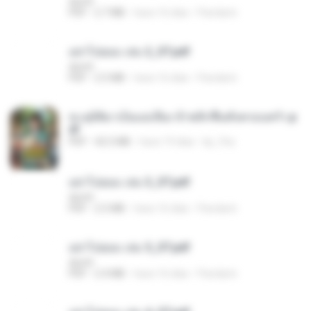
decht
PDF
2.7 MB
hace 16 días
Pandarin
อย่าไปยอม เล่ม 2_ST.pdf
decht
PDF
2.5 MB
hace 16 días
Pandarin
ทะลุมิติมาเป็นแม่เลี้ยง ข้าพลิกฟื้นทั้งครอบครัว.p
df
PDF
42.5 MB
hace 19 días
kp_fha
อย่าไปยอม เล่ม 3_ST.pdf
decht
PDF
2.5 MB
hace 16 días
Pandarin
อย่าไปยอม เล่ม 5_ST.pdf
decht
PDF
2.4 MB
hace 16 días
Pandarin