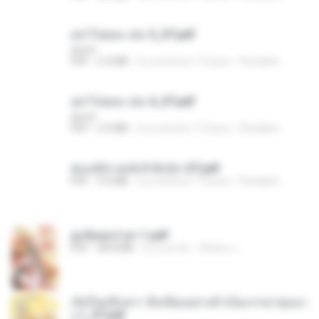
อย่าไปยอม เล่ม 5_ST.pdf
decht
PDF
2.4 MB
il y a environ 17 jours
Pandarin
อย่าไปยอม เล่ม 4_ST.pdf
decht
PDF
2.4 MB
il y a environ 17 jours
Pandarin
ฮ่องเต้ช่างคลั่งรักยิ่งนัก-ST.pdf
PDF
9.0 MB
il y a environ 17 jours
Pandarin
ฮูหยิuสุดป่วuฯ 1.pdf
PDF
68.8 MB
il y a un an
ณิชพน แ.
เกิดใหม่อีกครา อี๋เหนียงอย่างข้าเป็นภรรยาขุนนา
ง 1_ST.pdf