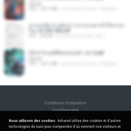
BAILIW
PDF
109.7 MB
il y a environ 2 mois
Pandarin
ท่านแม่ทัพ ท่านต้องการภรรยาอย่างข้าถึงจะรุ่งเ
รือง ch 553-560.pdf
PDF
493 KB
il y a environ 2 mois
My J.
(Y) ฝ่าวิกฤตพิชิตหอคอยดำ เล่ม 3.pdf
BAILIW
PDF
103.1 MB
il y a environ 2 mois
Pandarin
Conditions d'utilisation
Confidentialité
Assistance
Nous utilisons des cookies.
4shared utilise des cookies et d'autres
Ne vendez pas mes informations personnelles
technologies de suivi pour comprendre d'où viennent nos visiteurs et
Ne pas partager mes informations personnelles