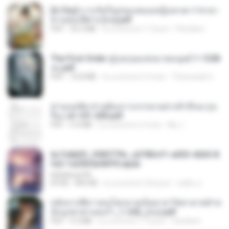
[A Chu] การเกิดใหม่ของหมอหญิงเทวดา l ชายา
ท่านอ๋องปีศาจ [จบ].pdf
PDF
35.5 MB
il y a environ 17 jours
Pandarin
The First Order สู่รุ่งอรุณแห่งมวลมนุษย์ 1-1328
จบ.pdf
PDF
72.8 MB
il y a environ 3 mois
Theerasak G.
ท่านแม่ทัพ ท่านต้องการภรรยาอย่างข้าถึงจะรุ่งเ
รือง ch 101-200.pdf
PDF
5.4 MB
il y a environ 2 mois
My J.
6c7c8d33_3f85779c_e3783cf1-e033-4265-8
fe2-1e23b5a9dff0.epub
littlebbear96
EPUB
804 KB
il y a environ 26 jours
ทอฝัน ม.
หลังจากพี่สาวคนโตกลายเป็นทาส รัชทายาทตำห
นักบูรพาตาแดงก่ำ_1-242_(จบ).pdf
PDF
9.3 MB
il y a environ 17 jours
Pandarin