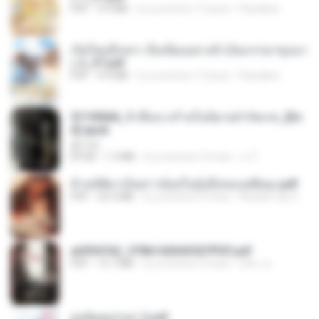
PDF
4.9 MB
il y a environ 17 jours
Pandarin
เกิดใหม่อีกครา อี๋เหนียงอย่างข้าเป็นภรรยาขุนนา
ง 2_ST.pdf
PDF
4.9 MB
il y a environ 17 jours
Pandarin
3f1f85b8_ข้าคือนางร้ายในนิยายจำกัดเรท_[En
d].epub
君子生
EPUB
1.3 MB
il y a environ 3 mois
เจ โ.
ข้ามมิติมาเป็นสาวน้อยในอุ้งมือของอดีตลุง.pdf
PDF
25.4 MB
il y a environ 3 mois
Reader Lily O.
a6994762_9786160043507PDF.pdf
PDF
15.7 MB
il y a environ 3 mois
อริยา ด.
ฮูหยิuสุดป่วuฯ 2.pdf