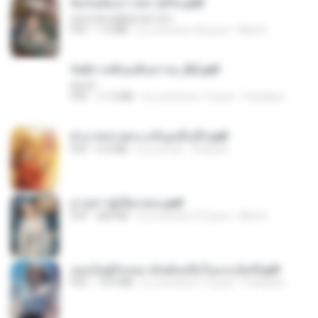
ฉันไม่ต้องการพร สุจิรัน.pdf
tanmobza@gmail.com
PDF
1.4 MB
il y a environ 26 jours
Mob K.
รัตติกาลพิรุณสิบสารท_RZ.pdf
decht
PDF
11.5 MB
il y a environ 17 jours
Pandarin
ฝ่าบาททรงพระเจริญหมื่นปี1.pdf
PDF
6.4 MB
il y a un an
Orasa K.
ม่ายสาวผู้เปียกปอน.pdf
PDF
684 KB
il y a environ 27 jours
Mob K.
เธอเป็นผู้รับเหมาอันดับหนึ่งในแกแล็คซี่.pdf
PDF
19.9 MB
il y a environ 17 jours
Pandarin