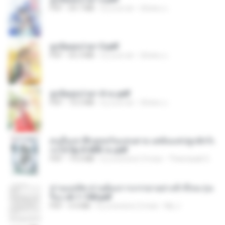
PDF
64.7 MB
il y a un an
ณิชพน แ.
ฮูหยิuสุดป่วuฯ 3.pdf
PDF
65.3 MB
il y a un an
ณิชพน แ.
ฮูหยิuสุดป่วuฯ 4 จบ.pdf
PDF
72.5 MB
il y a un an
ณิชพน แ.
คนอื่นเขาฝึกยุทธกันแทบตาย แต่ฉันแค่ปลูกผักก็เ
ก่งได้ Ep.0-600 จบ.pdf
PDF
19.0 MB
il y a environ 3 mois
Theerasak G.
ท่านแม่ทัพ ท่านต้องการภรรยาอย่างข้าถึงจะรุ่งเ
รือง ch 1-100.pdf
PDF
4.4 MB
il y a environ 2 mois
My J.