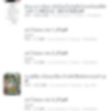
ย้อนเวลากลับมาเกิดใหม่ในวันสิ้นโลกพร้อมมิติส่
วนตัว 1-443 [จบ] - 揍趴长颈鹿.pdf
PDF
499.6 MB
il y a environ 17 jours
Pandarin
อย่าไปยอม เล่ม 1_ST.pdf
decht
PDF
2.7 MB
il y a environ 17 jours
Pandarin
อย่าไปยอม เล่ม 2_ST.pdf
decht
PDF
2.5 MB
il y a environ 17 jours
Pandarin
ทะลุมิติมาเป็นแม่เลี้ยง ข้าพลิกฟื้นทั้งครอบครัว.p
df
PDF
42.5 MB
il y a environ 19 jours
kp_fha
อย่าไปยอม เล่ม 3_ST.pdf
decht
PDF
2.5 MB
il y a environ 17 jours
Pandarin