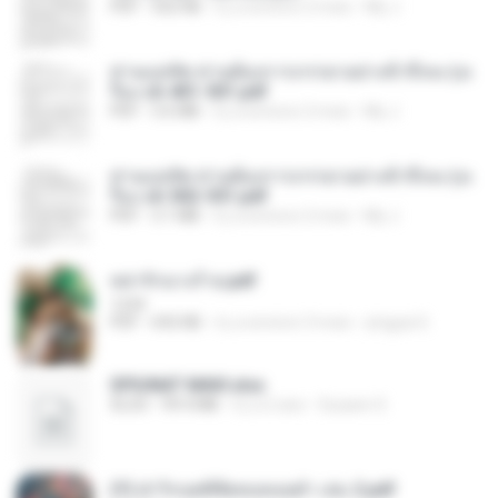
PDF
502 KB
il y a environ 2 mois
My J.
ท่านแม่ทัพ ท่านต้องการภรรยาอย่างข้าถึงจะรุ่งเ
รือง ch 401-501.pdf
PDF
3.6 MB
il y a environ 2 mois
My J.
ท่านแม่ทัพ ท่านต้องการภรรยาอย่างข้าถึงจะรุ่งเ
รือง ch 502-551.pdf
PDF
3.1 MB
il y a environ 2 mois
My J.
หย่ารักนางร้าย.pdf
1234
PDF
692 KB
il y a environ 3 mois
yingyai S.
SPIUNAT MAVI.xlsx
XLSX
99.4 MB
il y a 2 ans
Susann S.
(Y) ฝ่าวิกฤตพิชิตหอคอยดำ เล่ม 2.pdf