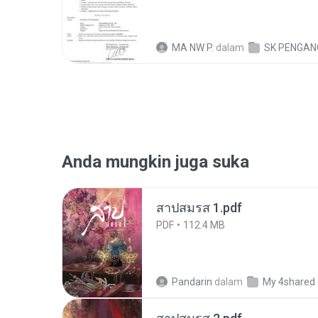
MA NW P.
dalam
SK PENGA
Anda mungkin juga suka
สาปสมรส 1.pdf
PDF
112.4 MB
Pandarin
dalam
My 4shared