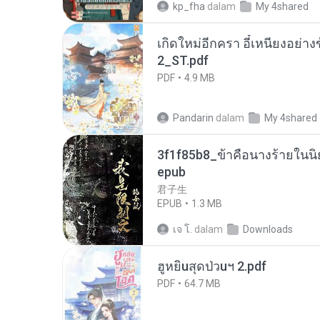
kp_fha
dalam
My 4shared
เกิดใหม่อีกครา อี๋เหนียงอย่า
2_ST.pdf
PDF
4.9 MB
Pandarin
dalam
My 4shared
3f1f85b8_ข้าคือนางร้ายในนิ
epub
君子生
EPUB
1.3 MB
เจ โ.
dalam
Downloads
ฮูหยิuสุดป่วuฯ 2.pdf
PDF
64.7 MB