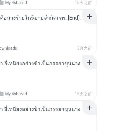
My 4shared
15天之前
คือนางร้ายในนิยายจำกัดเรท_[End].
ownloads
3月之前
า อี๋เหนียงอย่างข้าเป็นภรรยาขุนนาง
My 4shared
15天之前
า อี๋เหนียงอย่างข้าเป็นภรรยาขุนนาง