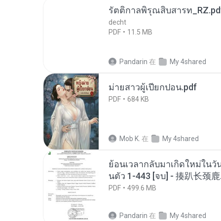
รัตติกาลพิรุณสิบสารท_RZ.pd
decht
PDF
11.5 MB
Pandarin
在
My 4shared
ม่ายสาวผู้เปียกปอน.pdf
PDF
684 KB
Mob K.
在
My 4shared
ย้อนเวลากลับมาเกิดใหม่ในวัน
นตัว 1-443 [จบ] - 揍趴长颈鹿
PDF
499.6 MB
Pandarin
在
My 4shared