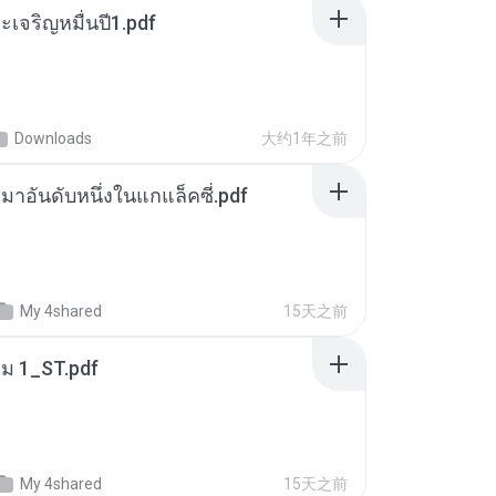
เจริญหมื่นปี1.pdf
Downloads
大约1年之前
เหมาอันดับหนึ่งในแกแล็คซี่.pdf
My 4shared
15天之前
่ม 1_ST.pdf
My 4shared
15天之前