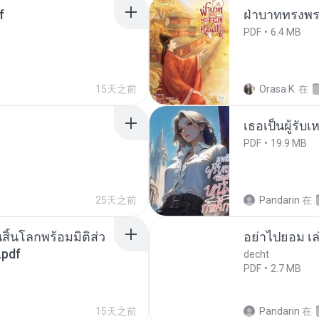
f
ฝ่าบาททรงพระ
PDF
6.4 MB
15天之前
Orasa K.
在
เธอเป็นผู้รับ
PDF
19.9 MB
25天之前
Pandarin
在
สิ้นโลกพร้อมมิติส่ว
อย่าไปยอม เล
.pdf
decht
PDF
2.7 MB
15天之前
Pandarin
在