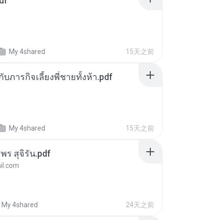
df
My 4shared
15天之前
ตกับภารกิจเลี้ยงพี่ชายทั้งห้า.pdf
My 4shared
15天之前
พร สุจิรัน.pdf
l.com
My 4shared
24天之前