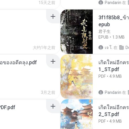
15天之前
Pandarin
在
3f1f85b8_ข้า
epub
君子生
EPUB
1.3 MB
大约1年之前
เจ โ.
在
D
ือของอดีตลุง.pdf
เกิดใหม่อีกคร
1_ST.pdf
PDF
4.9 MB
3月之前
Pandarin
在
DF.pdf
เกิดใหม่อีกคร
2_ST.pdf
PDF
4.9 MB