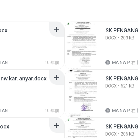
ocx
SK PENGANG
DOCX
203 KB
TAN
10 年前
MA NW P.
在
w kar. anyar.docx
SK PENGANG
DOCX
621 KB
TAN
10 年前
MA NW P.
在
ocx
SK PENGANG
DOCX
206 KB