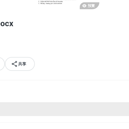
預覽
ocx
共享