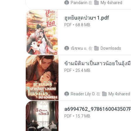
Pandarin
在
My 4shared
ฮูหยิuสุดป่วuฯ 1.pdf
PDF
68.8 MB
ณิชพน แ.
在
Downloads
ข้ามมิติมาเป็นสาวน้อยในอุ้งม
PDF
25.4 MB
Reader Lily O.
在
My 4shared
a6994762_9786160043507P
PDF
15.7 MB