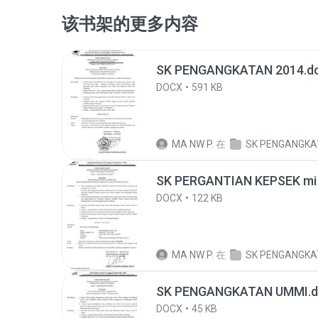
该书架的更多内容
SK PENGANGKATAN 2014.d
DOCX
591 KB
MA NW P.
在
SK PENGANGKA
SK PERGANTIAN KEPSEK mi n
DOCX
122 KB
MA NW P.
在
SK PENGANGKA
SK PENGANGKATAN UMMI.d
DOCX
45 KB