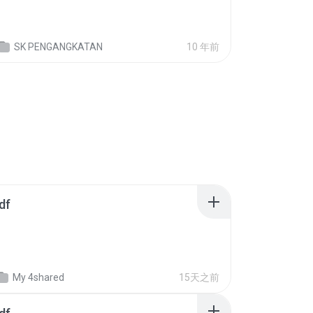
SK PENGANGKATAN
10 年前
df
My 4shared
15天之前