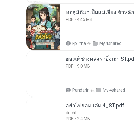
ทะลุมิติมาเป็นแม่เลี้ยง ข้าพลิ
PDF
42.5 MB
kp_fha
在
My 4shared
ฮ่องเต้ช่างคลั่งรักยิ่งนัก-ST.pd
PDF
9.0 MB
Pandarin
在
My 4shared
อย่าไปยอม เล่ม 4_ST.pdf
decht
PDF
2.4 MB