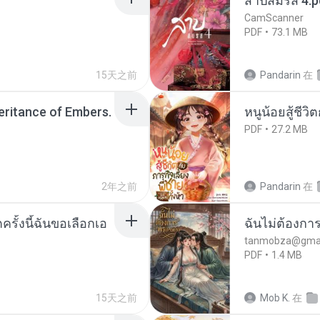
สาปสมรส 4.p
CamScanner
PDF
73.1 MB
15天之前
Pandarin
在
heritance of Embers.
หนูน้อยสู้ชีวิ
PDF
27.2 MB
2年之前
Pandarin
在
ครั้งนี้ฉันขอเลือกเอ
ฉันไม่ต้องการ
tanmobza@gmai
PDF
1.4 MB
15天之前
Mob K.
在