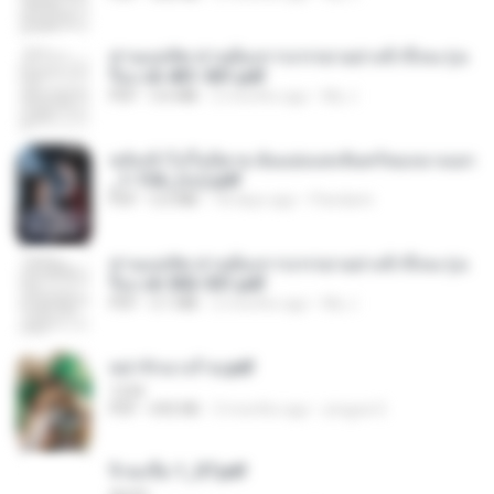
ท่านแม่ทัพ ท่านต้องการภรรยาอย่างข้าถึงจะรุ่งเ
รือง ch 401-501.pdf
PDF
3.6 MB
2 months ago
My J.
หลังเข้าไปในนิยาย ฉันแย่งแสงจันทร์ของนางเอก
_1-154_(จบ).pdf
PDF
5.6 MB
18 days ago
Pandarin
ท่านแม่ทัพ ท่านต้องการภรรยาอย่างข้าถึงจะรุ่งเ
รือง ch 502-551.pdf
PDF
3.1 MB
2 months ago
My J.
หย่ารักนางร้าย.pdf
1234
PDF
692 KB
3 months ago
yingyai S.
จิ่วฉงจื่อ 1_ST.pdf