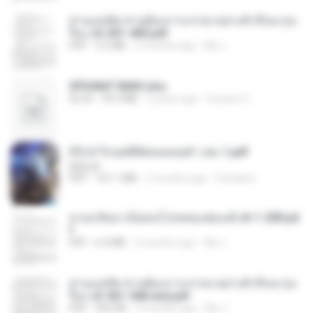
ท่านแม่ทัพ ท่านต้องการภรรยาอย่างข้าถึงจะรุ่งเ
รือง ch 301-400.pdf
PDF
5.2 MB
2 months ago
My J.
SPIUNAT MAVI.xlsx
XLSX
99.4 MB
2 years ago
Susann S.
(Y) ฝ่าวิกฤตพิชิตหอคอยดำ เล่ม 1.pdf
BAILIW
PDF
101.1 MB
2 months ago
Pandarin
หวนกลับมาเป็นคนโปรดของฮ่องเต้ ch 1-200.pd
f
PDF
6.4 MB
2 months ago
My J.
ท่านแม่ทัพ ท่านต้องการภรรยาอย่างข้าถึงจะรุ่งเ
รือง ch 561-568 end.pdf
PDF
502 KB
2 months ago
My J.