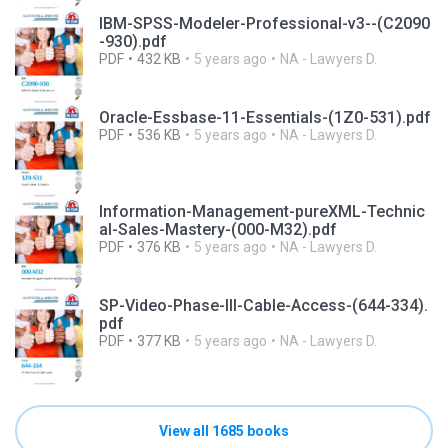
IBM-SPSS-Modeler-Professional-v3--(C2090
-930).pdf
PDF
432 KB
5 years ago
NA - Lawyers D.
Oracle-Essbase-11-Essentials-(1Z0-531).pdf
PDF
536 KB
5 years ago
NA - Lawyers D.
Information-Management-pureXML-Technic
al-Sales-Mastery-(000-M32).pdf
PDF
376 KB
5 years ago
NA - Lawyers D.
SP-Video-Phase-III-Cable-Access-(644-334).
pdf
PDF
377 KB
5 years ago
NA - Lawyers D.
View all 1685 books