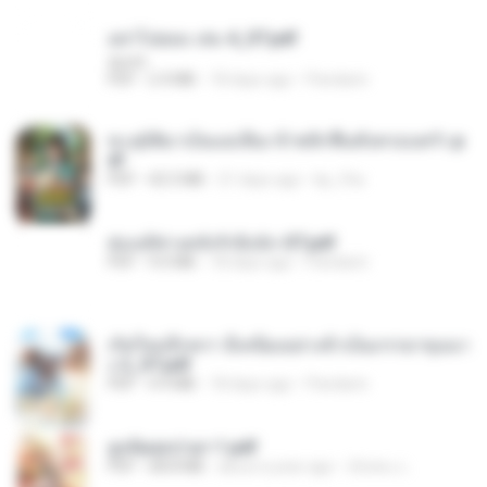
อย่าไปยอม เล่ม 4_ST.pdf
decht
PDF
2.4 MB
18 days ago
Pandarin
ทะลุมิติมาเป็นแม่เลี้ยง ข้าพลิกฟื้นทั้งครอบครัว.p
df
PDF
42.5 MB
21 days ago
kp_fha
ฮ่องเต้ช่างคลั่งรักยิ่งนัก-ST.pdf
PDF
9.0 MB
18 days ago
Pandarin
เกิดใหม่อีกครา อี๋เหนียงอย่างข้าเป็นภรรยาขุนนา
ง 2_ST.pdf
PDF
4.9 MB
18 days ago
Pandarin
ฮูหยิuสุดป่วuฯ 1.pdf
PDF
68.8 MB
about a year ago
ณิชพน แ.