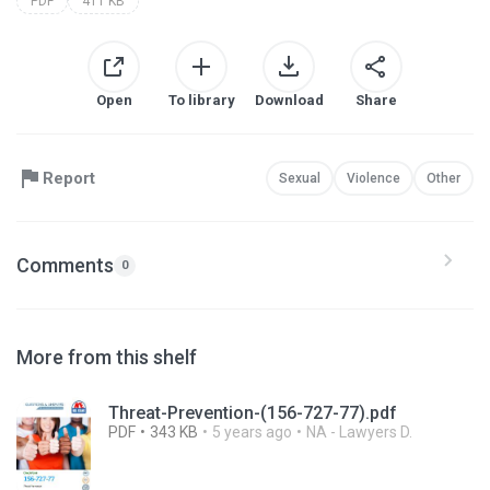
PDF
411 KB
Open
To library
Download
Share
Report
Sexual
Violence
Other
Comments
0
More from this shelf
Threat-Prevention-(156-727-77).pdf
PDF
343 KB
5 years ago
NA - Lawyers D.