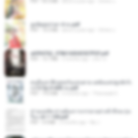
PDF
65.3 MB
about a year ago
ณิชพน แ.
ฮูหยิuสุดป่วuฯ 4 จบ.pdf
PDF
72.5 MB
about a year ago
ณิชพน แ.
a6994762_9786160043507PDF.pdf
PDF
15.7 MB
3 months ago
อริยา ด.
คนอื่นเขาฝึกยุทธกันแทบตาย แต่ฉันแค่ปลูกผักก็เ
ก่งได้ Ep.0-600 จบ.pdf
PDF
19.0 MB
3 months ago
Theerasak G.
ท่านแม่ทัพ ท่านต้องการภรรยาอย่างข้าถึงจะรุ่งเ
รือง ch 1-100.pdf
PDF
4.4 MB
2 months ago
My J.