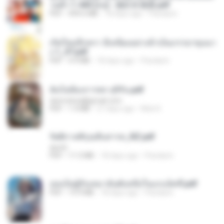
วนตัว 1-443 [จบ] - 揍趴长颈鹿.pdf
PDF
499.6 MB
18 days ago
Pandarin
เกิดใหม่อีกครา อี๋เหนียงอย่างข้าเป็นภรรยาขุนนา
ง 1_ST.pdf
PDF
4.9 MB
18 days ago
Pandarin
ฉันไม่ต้องการพร สุจิรัน.pdf
tanmobza@gmail.com
PDF
1.4 MB
27 days ago
Mob K.
รัตติกาลพิรุณสิบสารท_RZ.pdf
decht
PDF
11.5 MB
18 days ago
Pandarin
เธอเป็นผู้รับเหมาอันดับหนึ่งในแกแล็คซี่.pdf
PDF
19.9 MB
18 days ago
Pandarin