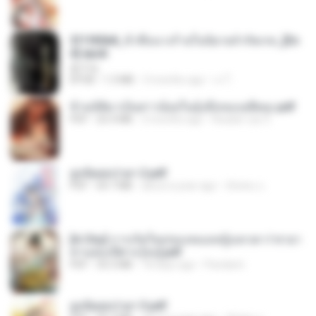
3f1f85b8_ข้าคือนางร้ายในนิยายจำกัดเรท_[En
d].epub
君子生
EPUB
1.3 MB
3 months ago
เจ โ.
ข้ามมิติมาเป็นสาวน้อยในอุ้งมือของอดีตลุง.pdf
PDF
25.4 MB
3 months ago
Reader Lily O.
ฮูหยิuสุดป่วuฯ 2.pdf
PDF
64.7 MB
about a year ago
ณิชพน แ.
[A Chu] การเกิดใหม่ของหมอหญิงเทวดา l ชายา
ท่านอ๋องปีศาจ [จบ].pdf
PDF
35.5 MB
18 days ago
Pandarin
ฮูหยิuสุดป่วuฯ 3.pdf