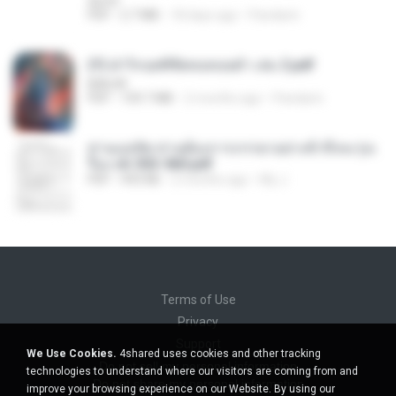
decht
PDF
2.7 MB
18 days ago
Pandarin
(Y) ฝ่าวิกฤตพิชิตหอคอยดำ เล่ม 2.pdf
BAILIW
PDF
109.7 MB
2 months ago
Pandarin
ท่านแม่ทัพ ท่านต้องการภรรยาอย่างข้าถึงจะรุ่งเ
รือง ch 553-560.pdf
PDF
493 KB
2 months ago
My J.
Terms of Use
Privacy
Support
We Use Cookies.
4shared uses cookies and other tracking
Do not sell my personal information
technologies to understand where our visitors are coming from and
Do not share my personal information
improve your browsing experience on our Website. By using our