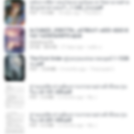
หลังจากพี่สาวคนโตกลายเป็นทาส รัชทายาทตำห
นักบูรพาตาแดงก่ำ_1-242_(จบ).pdf
PDF
9.3 MB
18 days ago
Pandarin
6c7c8d33_3f85779c_e3783cf1-e033-4265-8
fe2-1e23b5a9dff0.epub
littlebbear96
EPUB
804 KB
27 days ago
ทอฝัน ม.
The First Order สู่รุ่งอรุณแห่งมวลมนุษย์ 1-1328
จบ.pdf
PDF
72.8 MB
3 months ago
Theerasak G.
ท่านแม่ทัพ ท่านต้องการภรรยาอย่างข้าถึงจะรุ่งเ
รือง ch 101-200.pdf
PDF
5.4 MB
2 months ago
My J.
ท่านแม่ทัพ ท่านต้องการภรรยาอย่างข้าถึงจะรุ่งเ
รือง ch 201-300.pdf
PDF
6.5 MB
2 months ago
My J.