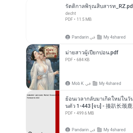
รัตติกาลพิรุณสิบสารท_RZ.pd
decht
PDF
11.5 MB
My 4shared
في
Pandarin
ม่ายสาวผู้เปียกปอน.pdf
PDF
684 KB
My 4shared
في
Mob K.
ย้อนเวลากลับมาเกิดใหม่ในวัน
นตัว 1-443 [จบ] - 揍趴长颈鹿
PDF
499.6 MB
My 4shared
في
Pandarin