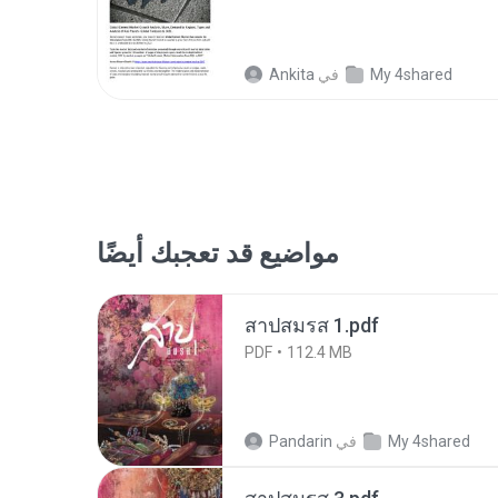
My 4shared
في
Ankita
مواضيع قد تعجبك أيضًا
สาปสมรส 1.pdf
PDF
112.4 MB
My 4shared
في
Pandarin