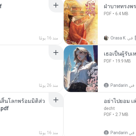
f
ฝ่าบาททรงพระ
PDF
6.4 MB
في
Orasa K.
منذ 16 يومًا
เธอเป็นผู้รับ
PDF
19.9 MB
في
Pandarin
منذ 26 يومًا
สิ้นโลกพร้อมมิติส่ว
อย่าไปยอม เล
.pdf
decht
PDF
2.7 MB
في
Pandarin
منذ 16 يومًا