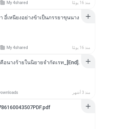
منذ 16 يومًا
My 4shared
า อี๋เหนียงอย่างข้าเป็นภรรยาขุนนาง
منذ 16 يومًا
My 4shared
คือนางร้ายในนิยายจำกัดเรท_[End].
منذ 3 أشهر
Downloads
786160043507PDF.pdf