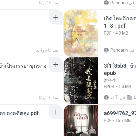
في
Pandarin
منذ 16 يومًا
เกิดใหม่อีกคร
1_ST.pdf
PDF
4.9 MB
في
Pandarin
منذ عام واحد
งข้าเป็นภรรยาขุนนาง
3f1f85b8_ข้า
epub
君子生
EPUB
1.3 MB
في
เจ โ.
منذ 16 يومًا
ือของอดีตลุง.pdf
a6994762_9
PDF
15.7 MB