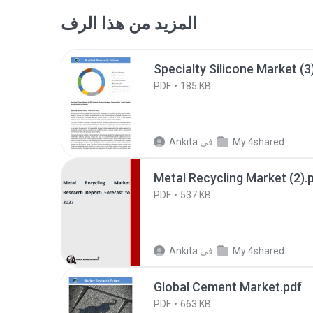
المزيد من هذا الرف
Specialty S
PDF
185 KB
My 4shared
في
Ankita
Metal Recycling Market (2).
PDF
537 KB
My 4shared
في
Ankita
Global Cement Market.pdf
PDF
663 KB