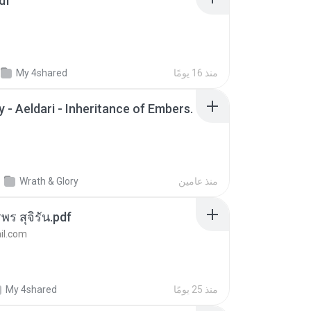
df
منذ 16 يومًا
My 4shared
 - Aeldari - Inheritance of Embers.
منذ عامين
Wrath & Glory
พร สุจิรัน.pdf
l.com
منذ 25 يومًا
My 4shared