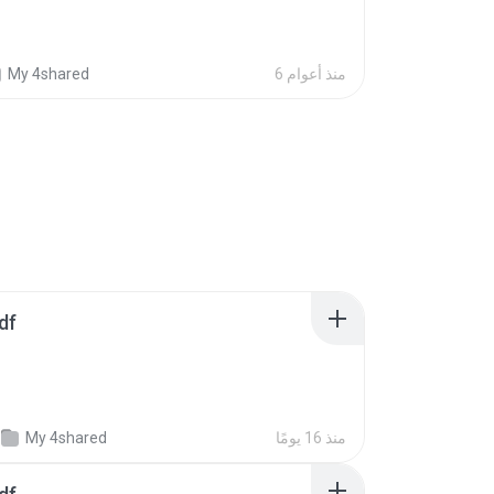
6 منذ أعوام
My 4shared
df
منذ 16 يومًا
My 4shared