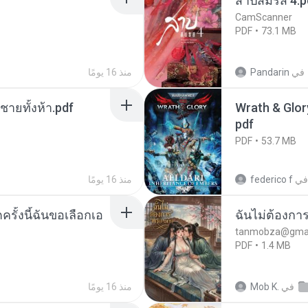
สาปสมรส 4.p
CamScanner
PDF
73.1 MB
في
Pandarin
منذ 16 يومًا
ี่ชายทั้งห้า.pdf
Wrath & Glory
pdf
PDF
53.7 MB
في
federico f
منذ 16 يومًا
ครั้งนี้ฉันขอเลือกเอ
ฉันไม่ต้องการ
tanmobza@gmai
PDF
1.4 MB
في
Mob K.
منذ 16 يومًا