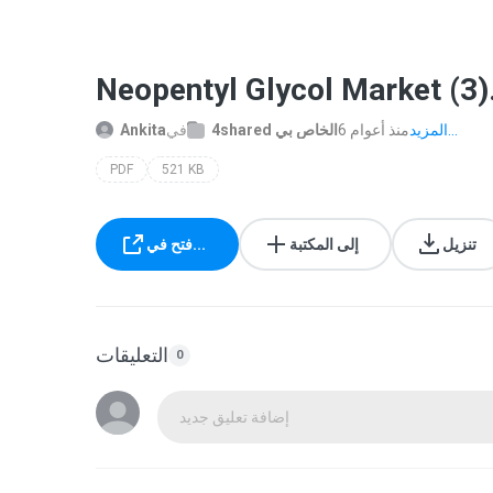
Neopentyl Glycol Market (3)
المزيد...
6 منذ أعوام
4shared الخاص بي
في
Ankita
PDF
521 KB
تنزيل
إلى المكتبة
فتح في...
التعليقات
0
إضافة تعليق جديد