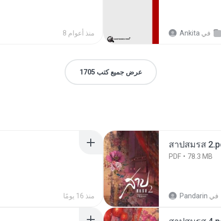
في
Ankita
8 منذ أعوام
عرض جميع كتب 1705
สาปสมรส 2.p
PDF
78.3 MB
في
Pandarin
منذ 16 يومًا