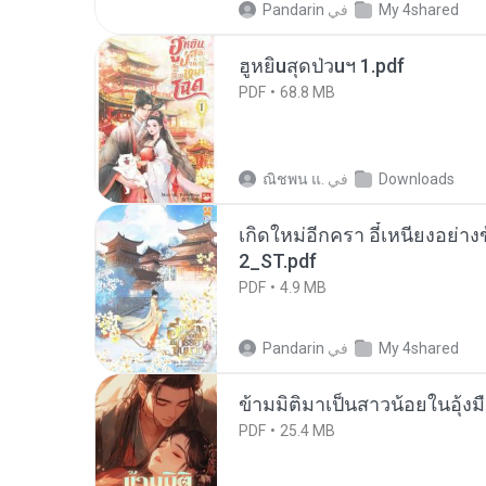
My 4shared
في
Pandarin
ฮูหยิuสุดป่วuฯ 1.pdf
PDF
68.8 MB
Downloads
في
ณิชพน แ.
เกิดใหม่อีกครา อี๋เหนียงอย่า
2_ST.pdf
PDF
4.9 MB
My 4shared
في
Pandarin
ข้ามมิติมาเป็นสาวน้อยในอุ้งม
PDF
25.4 MB