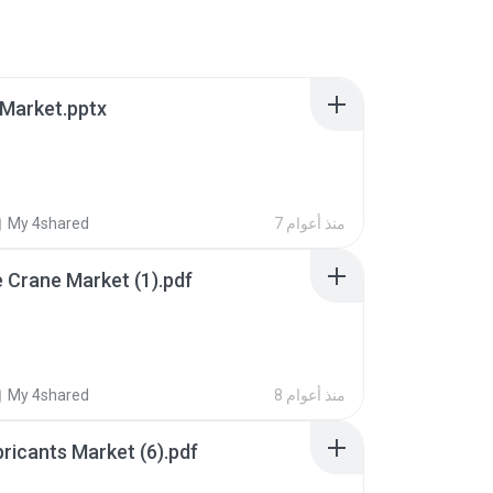
Market.pptx
7 منذ أعوام
My 4shared
e Crane Market (1).pdf
8 منذ أعوام
My 4shared
Industrial Lubricants Market (6).pdf