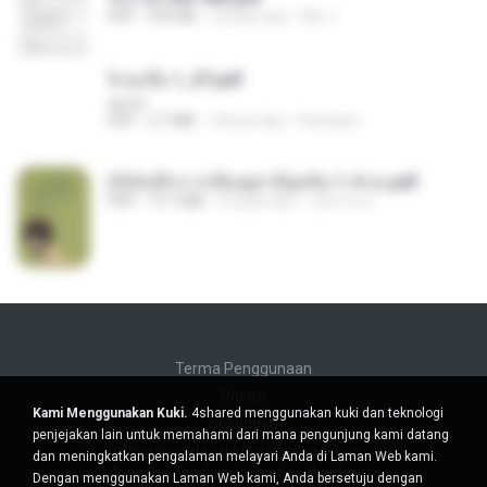
PDF
493 KB
2 bulan lalu
My J.
จิ่วฉงจื่อ 1_ST.pdf
decht
PDF
2.7 MB
18 hari lalu
Pandarin
(Y)บันทึกการเลี้ยงดูสามียุคหิน 1-4 จบ.pdf
PDF
19.7 MB
4 bulan lalu
เลิฟ รักนะ
Terma Penggunaan
Privasi
Kami Menggunakan Kuki.
4shared menggunakan kuki dan teknologi
Sokongan
penjejakan lain untuk memahami dari mana pengunjung kami datang
Jangan jual maklumat peribadi saya
dan meningkatkan pengalaman melayari Anda di Laman Web kami.
Jangan kongsi maklumat peribadi saya
Dengan menggunakan Laman Web kami, Anda bersetuju dengan