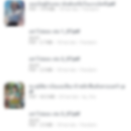
เธอเป็นผู้รับเหมาอันดับหนึ่งในแกแล็คซี่.pdf
PDF
19.9 MB
18 hari lalu
Pandarin
อย่าไปยอม เล่ม 1_ST.pdf
decht
PDF
2.7 MB
18 hari lalu
Pandarin
อย่าไปยอม เล่ม 2_ST.pdf
decht
PDF
2.5 MB
18 hari lalu
Pandarin
ทะลุมิติมาเป็นแม่เลี้ยง ข้าพลิกฟื้นทั้งครอบครัว.p
df
PDF
42.5 MB
20 hari lalu
kp_fha
อย่าไปยอม เล่ม 3_ST.pdf
decht
PDF
2.5 MB
18 hari lalu
Pandarin