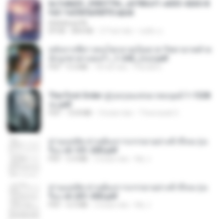
6c7c8d33_3f85779c_e3783cf1-e033-4265-8
fe2-1e23b5a9dff0.epub
littlebbear96
EPUB
804 KB
27 hari lalu
ทอฝัน ม.
หลังจากพี่สาวคนโตกลายเป็นทาส รัชทายาทตำห
นักบูรพาตาแดงก่ำ_1-242_(จบ).pdf
PDF
9.3 MB
18 hari lalu
Pandarin
The First Order สู่รุ่งอรุณแห่งมวลมนุษย์ 1-1328
จบ.pdf
PDF
72.8 MB
3 bulan lalu
Theerasak G.
ท่านแม่ทัพ ท่านต้องการภรรยาอย่างข้าถึงจะรุ่งเ
รือง ch 101-200.pdf
PDF
5.4 MB
2 bulan lalu
My J.
ท่านแม่ทัพ ท่านต้องการภรรยาอย่างข้าถึงจะรุ่งเ
รือง ch 201-300.pdf
PDF
6.5 MB
2 bulan lalu
My J.