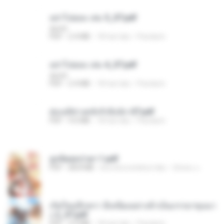
อย่าไปยอม เล่ม 5_ST.pdf
decht
PDF
2.4 MB
18 hari lalu
Pandarin
อย่าไปยอม เล่ม 4_ST.pdf
decht
PDF
2.4 MB
18 hari lalu
Pandarin
ฮ่องเต้ช่างคลั่งรักยิ่งนัก-ST.pdf
PDF
9.0 MB
18 hari lalu
Pandarin
ฮูหยิuสุดป่วuฯ 1.pdf
PDF
68.8 MB
kira-kira setahun lalu
ณิชพน แ.
เกิดใหม่อีกครา อี๋เหนียงอย่างข้าเป็นภรรยาขุนนา
ง 2_ST.pdf
PDF
4.9 MB
18 hari lalu
Pandarin