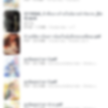
3f1f85b8_ข้าคือนางร้ายในนิยายจำกัดเรท_[En
d].epub
君子生
EPUB
1.3 MB
3 bulan lalu
เจ โ.
ข้ามมิติมาเป็นสาวน้อยในอุ้งมือของอดีตลุง.pdf
PDF
25.4 MB
3 bulan lalu
Reader Lily O.
ฮูหยิuสุดป่วuฯ 2.pdf
PDF
64.7 MB
kira-kira setahun lalu
ณิชพน แ.
ฮูหยิuสุดป่วuฯ 3.pdf
PDF
65.3 MB
kira-kira setahun lalu
ณิชพน แ.
ฮูหยิuสุดป่วuฯ 4 จบ.pdf