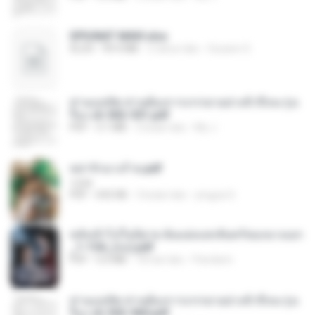
SPIUNAT MAVI.xlsx
XLSX
99.4 MB
2 tahun lalu
Susann S.
ท่านแม่ทัพ ท่านต้องการภรรยาอย่างข้าถึงจะรุ่งเ
รือง ch 502-551.pdf
PDF
3.1 MB
2 bulan lalu
My J.
หย่ารักนางร้าย.pdf
1234
PDF
692 KB
3 bulan lalu
yingyai S.
หลังเข้าไปในนิยาย ฉันแย่งแสงจันทร์ของนางเอก
_1-154_(จบ).pdf
PDF
5.6 MB
18 hari lalu
Pandarin
ท่านแม่ทัพ ท่านต้องการภรรยาอย่างข้าถึงจะรุ่งเ
รือง ch 553-560.pdf