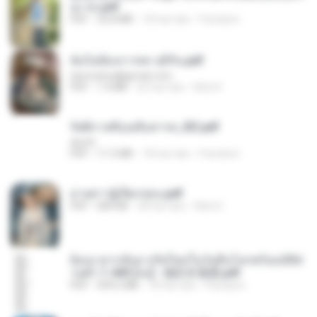
อง จบ.pdf
PDF
32.8 MB
18 hari lalu
Pandarin
ฉันไม่ต้องการพร สุจิรัน.pdf
tanmobza@gmail.com
PDF
1.4 MB
26 hari lalu
Mob K.
รัตติกาลพิรุณสิบสารท_RZ.pdf
decht
PDF
11.5 MB
18 hari lalu
Pandarin
ม่ายสาวผู้เปียกปอน.pdf
PDF
684 KB
28 hari lalu
Mob K.
ย้อนเวลากลับมาเกิดใหม่ในวันสิ้นโลกพร้อมมิติส่
วนตัว 1-443 [จบ] - 揍趴长颈鹿.pdf
PDF
499.6 MB
18 hari lalu
Pandarin