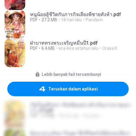
หนูน้อยสู้ชีวิตกับภารกิจเลี้ยงพี่ชายทั้งห้า.pdf
PDF
27.2 MB
18 hari lalu
Pandarin
ฝ่าบาททรงพระเจริญหมื่นปี1.pdf
PDF
6.4 MB
kira-kira setahun lalu
Orasa K.
Lebih banyak fail tersembunyi
Teruskan dalam aplikasi
เกิดใหม่อีกครา อี๋เหนียงอย่างข้าเป็นภรรยาขุนนา
ง 1_ST.pdf
PDF
4.9 MB
18 hari lalu
Pandarin
ย้อนเวลากลับมาในยุค 70 ชีวิตครั้งนี้ฉันขอเลือกเ