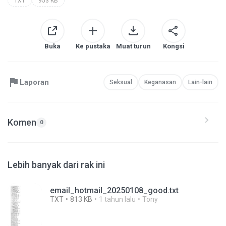
TXT
953 KB
Buka
Ke pustaka
Muat turun
Kongsi
Laporan
Seksual
Keganasan
Lain-lain
Komen
0
Lebih banyak dari rak ini
email_hotmail_20250108_good.txt
TXT
813 KB
1 tahun lalu
Tony