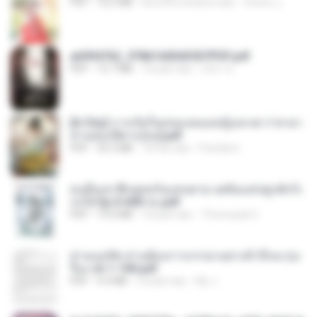
PDF
72.5 MB
kira-kira setahun lalu
ณิชพน แ.
a6994762_9786160043507PDF.pdf
PDF
15.7 MB
3 bulan lalu
อริยา ด.
[A Chu] การเกิดใหม่ของหมอหญิงเทวดา l ชายา
ท่านอ๋องปีศาจ [จบ].pdf
PDF
35.5 MB
18 hari lalu
Pandarin
คนอื่นเขาฝึกยุทธกันแทบตาย แต่ฉันแค่ปลูกผักก็เ
ก่งได้ Ep.0-600 จบ.pdf
PDF
19.0 MB
3 bulan lalu
Theerasak G.
ท่านแม่ทัพ ท่านต้องการภรรยาอย่างข้าถึงจะรุ่งเ
รือง ch 1-100.pdf
PDF
4.4 MB
2 bulan lalu
My J.