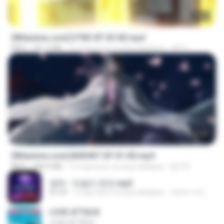
23:03
[Witanime.com] DTRD EP 03 HD.mp4
MP4
321.3 MB
16 mga araw na ang nakalipas
DRTY
24:35
[Witanime.com] BSKHKT EP 01 HD.mp4
MP4
408.9 MB
13 mga araw na ang nakalipas
BLITR
영탁 - 막걸리 한잔.mp3
03:20
3 mga taon na ang nakalipas
castor-trot
LOVE ATTACK
LOVE ATTACK