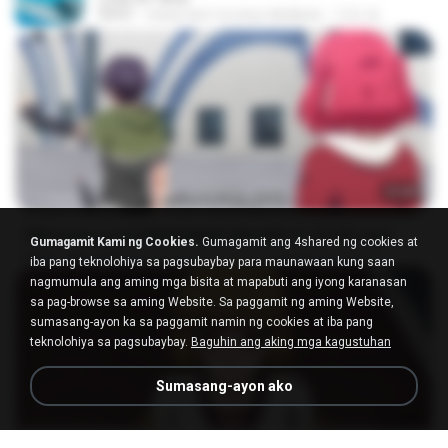
03:01
isang taon na ang nakalipas
지빈 임.
23:40
[Witanime.com] RKNGMNNTSRCMB EP 05 HD.mp4
Gumagamit Kami ng Cookies.
Gumagamit ang 4shared ng cookies at
MP4
186.0 MB
15 mga araw na ang nakalipas
LOLKI
iba pang teknolohiya sa pagsubaybay para maunawaan kung saan
nagmumula ang aming mga bisita at mapabuti ang iyong karanasan
sa pag-browse sa aming Website. Sa paggamit ng aming Website,
sumasang-ayon ka sa paggamit namin ng cookies at iba pang
teknolohiya sa pagsubaybay.
Baguhin ang aking mga kagustuhan
Sumasang-ayon ako
23:03