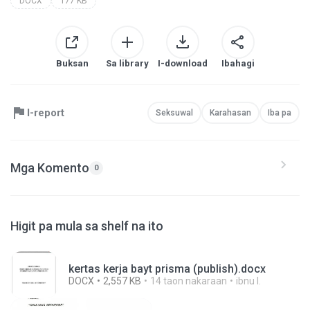
DOCX
177 KB
Buksan
Sa library
I-download
Ibahagi
I-report
Seksuwal
Karahasan
Iba pa
Mga Komento
0
Higit pa mula sa shelf na ito
kertas kerja bayt prisma (publish).docx
DOCX
2,557 KB
14 taon nakaraan
ibnu I.