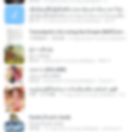
04:32
9 mga buwan na ang nakalipas
D
ເຊົາຮ້ອງເຖົ້າຊິເອົາທໍ່ໃດ (เซาฮ้องเถ้าสิเอาเท่าใด) ບຸນເກີດ ຫນູຫ່ວງ ft. ໂສພາ ຈຸນທະລາ
ເຊົາຮ້ອງເຖົ້າຊິເອົາທໍ່ໃດ (เซาฮ้องเถ้าสิเอาเท่าใด) ບຸນເກີດ ຫນູຫ່ວງ ft. ໂສພາ ຈຸນທະລາ
05:13
2 mga buwan na ang nakalipas
But G.
Tomodachi Life Living the Dream [NSP].torrent
TORRENT
252 KB
2 mga buwan na ang nakalipas
ผู้บ่าวเสื้อปุ๋ย
ผู้บ่าวเสื้อปุ๋ย
04:31
isang taon na ang nakalipas
Mith 9.
กุหลาบ (KULARB)
กุหลาบ (KULARB)
03:55
isang taon na ang nakalipas
Suwan J.
หนูน้อยสู้ชีวิตกับภารกิจเลี้ยงพี่ชายทั้งห้า.pdf
PDF
27.2 MB
17 mga araw na ang nakalipas
Pandarin
Pyrite (Fool's Gold)
Pyrite (Fool's Gold)
04:06
12 mga taon na ang nakalipas
princess Y.