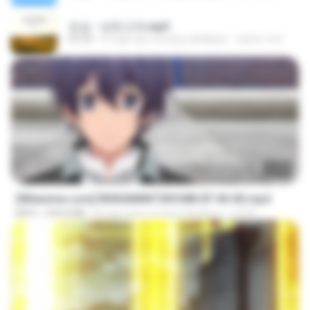
진성 - 보릿고개.mp3
03:34
4 mga taon na ang nakalipas
castor-trot
23:40
[Witanime.com] RKNGMNNTSRCMB EP 06 HD.mp4
MP4
294.8 MB
8 mga araw na ang nakalipas
LOLKI