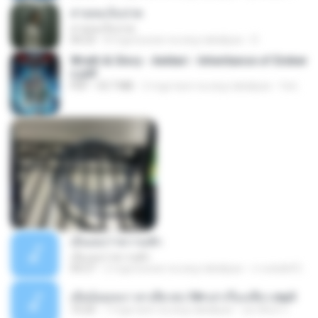
สายลมเจ็บปวด
สายลมเจ็บปวด
04:23
8 mga buwan na ang nakalipas
D
Wrath & Glory - Aeldari - Inheritance of Ember
s.pdf
PDF
53.7 MB
2 mga taon na ang nakalipas
federico f
เอิ้นเธอว่าความฮัก
เอิ้นเธอว่าความฮัก
04:27
2 mga buwan na ang nakalipas
ถามพ่อ&#39;พ ม.
เมียน้อยเหงา พาเสียวค่ะ18+เล่าเรื่องเสียว.mp3
10:20
7 mga taon na ang nakalipas
อมรพันธ์ จ.