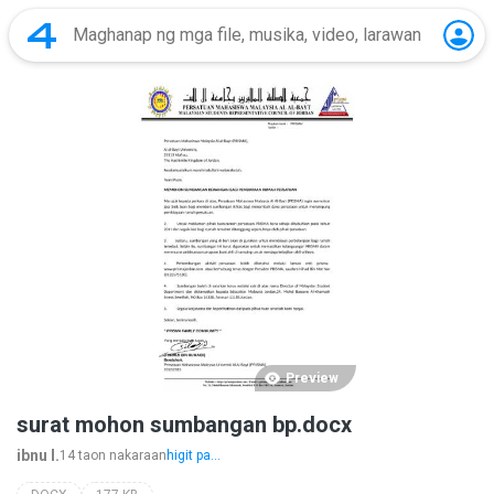
Preview
surat mohon sumbangan bp.docx
ibnu I.
14 taon nakaraan
higit pa...