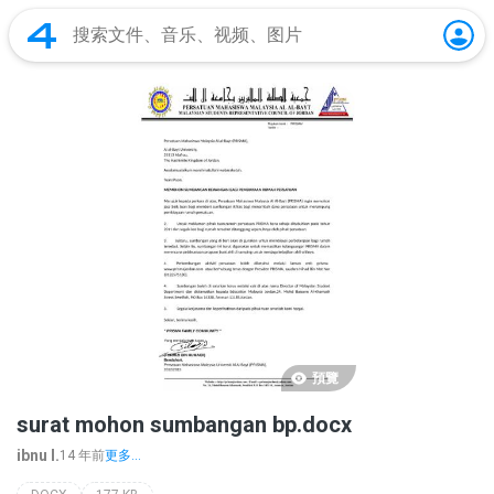
預覽
surat mohon sumbangan bp.docx
ibnu I.
14 年前
更多...