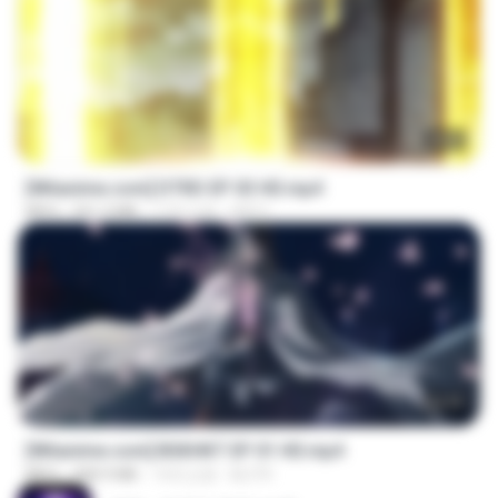
23:03
[Witanime.com] DTRD EP 03 HD.mp4
MP4
321.3 MB
17天之前
DRTY
24:35
[Witanime.com] BSKHKT EP 01 HD.mp4
MP4
408.9 MB
14天之前
BLITR