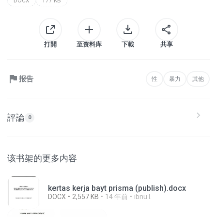
DOCX
177 KB
打開
至资料库
下載
共享
报告
性
暴力
其他
評論
0
该书架的更多内容
kertas kerja bayt prisma (publish).docx
DOCX
2,557 KB
14 年前
ibnu I.