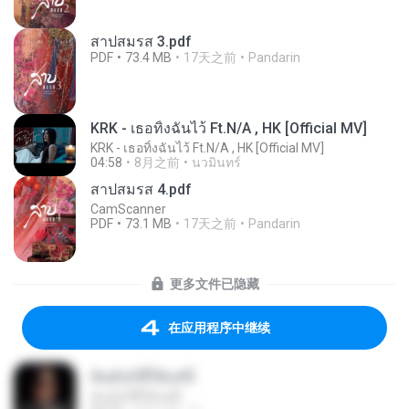
สาปสมรส 3.pdf
PDF
73.4 MB
17天之前
Pandarin
KRK - เธอทิ้งฉันไว้ Ft.N/A , HK [Official MV]
KRK - เธอทิ้งฉันไว้ Ft.N/A , HK [Official MV]
04:58
8月之前
นวมินทร์
สาปสมรส 4.pdf
CamScanner
PDF
73.1 MB
17天之前
Pandarin
更多文件已隐藏
在应用程序中继续
ฉันมันก็ดีได้แค่นี้
ฉันมันก็ดีได้แค่นี้