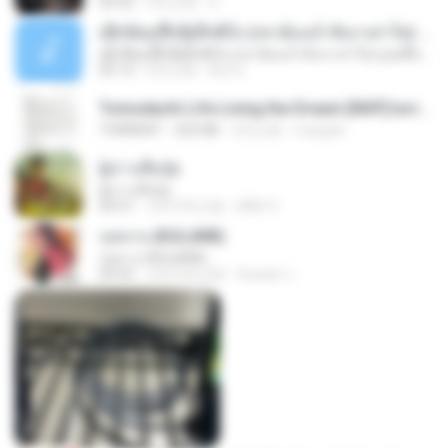
04:32
9月之前
D
ເຊົາຮ້ອງເຖົ້າຊິເອົາທໍ່ໃດ (เซาฮ้องเถ้าสิเอาเท่าใด) ບຸນເກີດ ຫນູຫ່ວງ ft. ໂສພາ ຈຸນທະລາ
ເຊົາຮ້ອງເຖົ້າຊິເອົາທໍ່ໃດ (เซาฮ้องเถ้าสิเอาเท่าใด) ບຸນເກີດ ຫນູຫ່ວງ ft. ໂສພາ ຈຸນທະລາ
05:13
2月之前
But G.
Tomodachi Life Living the Dream [NSP].torrent
TORRENT
252 KB
2月之前
margob
ผู้บ่าวเสื้อปุ๋ย
ผู้บ่าวเสื้อปุ๋ย
04:31
大约1年之前
Mith 9.
กุหลาบ (KULARB)
กุหลาบ (KULARB)
03:55
大约1年之前
Suwan J.