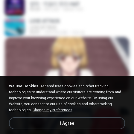
영탁 - 막걸리 한잔.mp3
03:20
3年之前
castor-trot
LOVE ATTACK
LOVE ATTACK
03:01
大约1年之前
지빈 임.
23:03
We Use Cookies.
4shared uses cookies and other tracking
technologies to understand where our visitors are coming from and
[Witanime.com] DTRD EP 04 HD.mp4
improve your browsing experience on our Website. By using our
Website, you consent to our use of cookies and other tracking
MP4
279.0 MB
10天之前
DRTY
technologies.
Change my preferences
I Agree