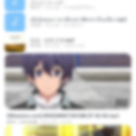
เอิ้นเธอว่าความฮัก
04:27
2月之前
ถามพ่อ&#39;พ ม.
เมียน้อยเหงา พาเสียวค่ะ18+เล่าเรื่องเสียว.mp3
10:20
7年之前
อมรพันธ์ จ.
진성 - 보릿고개.mp3
03:34
4年之前
castor-trot
23:40
[Witanime.com] RKNGMNNTSRCMB EP 06 HD.mp4
MP4
294.8 MB
9天之前
LOLKI