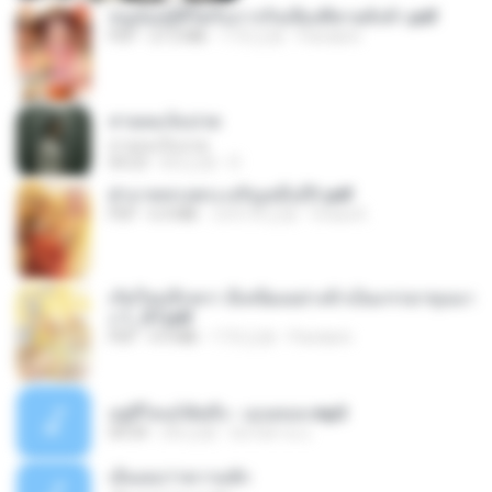
หนูน้อยสู้ชีวิตกับภารกิจเลี้ยงพี่ชายทั้งห้า.pdf
PDF
27.2 MB
17天之前
Pandarin
สายลมเจ็บปวด
สายลมเจ็บปวด
04:23
8月之前
D
ฝ่าบาททรงพระเจริญหมื่นปี1.pdf
PDF
6.4 MB
大约1年之前
Orasa K.
เกิดใหม่อีกครา อี๋เหนียงอย่างข้าเป็นภรรยาขุนนา
ง 1_ST.pdf
PDF
4.9 MB
17天之前
Pandarin
อยู่ที่ไหนก็คิดถึง - เมนทอล.mp3
04:34
2年之前
มันไม้สาย ม.
เอิ้นเธอว่าความฮัก