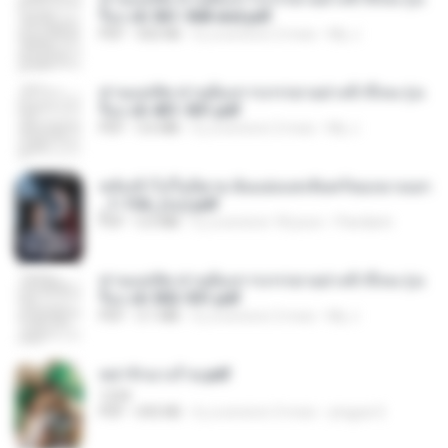
รือง ch 561-568 end.pdf
PDF
502 KB
il y a environ 2 mois
My J.
ท่านแม่ทัพ ท่านต้องการภรรยาอย่างข้าถึงจะรุ่งเ
รือง ch 401-501.pdf
PDF
3.6 MB
il y a environ 2 mois
My J.
หลังเข้าไปในนิยาย ฉันแย่งแสงจันทร์ของนางเอก
_1-154_(จบ).pdf
PDF
5.6 MB
il y a environ 18 jours
Pandarin
ท่านแม่ทัพ ท่านต้องการภรรยาอย่างข้าถึงจะรุ่งเ
รือง ch 502-551.pdf
PDF
3.1 MB
il y a environ 2 mois
My J.
หย่ารักนางร้าย.pdf
1234
PDF
692 KB
il y a environ 3 mois
yingyai S.