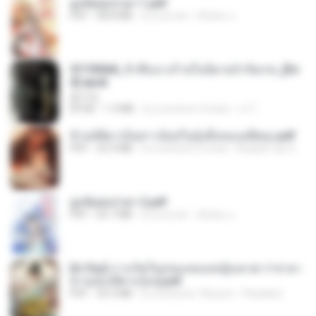
ฮูหยิuสุดป่วuฯ 1.pdf
PDF
68.8 MB
il y a un an
ณิชพน แ.
3f1f85b8_ข้าคือนางร้ายในนิยายจำกัดเรท_[En
d].epub
君子生
EPUB
1.3 MB
il y a environ 3 mois
เจ โ.
ข้ามมิติมาเป็นสาวน้อยในอุ้งมือของอดีตลุง.pdf
PDF
25.4 MB
il y a environ 3 mois
Reader Lily O.
ฮูหยิuสุดป่วuฯ 2.pdf
PDF
64.7 MB
il y a un an
ณิชพน แ.
[A Chu] การเกิดใหม่ของหมอหญิงเทวดา l ชายา
ท่านอ๋องปีศาจ [จบ].pdf
PDF
35.5 MB
il y a environ 18 jours
Pandarin