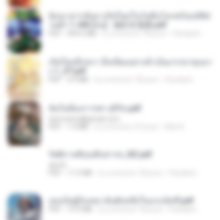
ย้อนเวลากลับมาเกิดใหม่ในวันสิ้นโลกพร้อมมิติส่
วนตัว 1-443 [จบ] - 揍趴长颈鹿.pdf
PDF
499.6 MB
il y a environ 18 jours
Pandarin
เกิดใหม่อีกครา อี๋เหนียงอย่างข้าเป็นภรรยาขุนนา
ง 1_ST.pdf
PDF
4.9 MB
il y a environ 18 jours
Pandarin
ฉันไม่ต้องการพร สุจิรัน.pdf
tanmobza@gmail.com
PDF
1.4 MB
il y a environ 27 jours
Mob K.
รัตติกาลพิรุณสิบสารท_RZ.pdf
decht
PDF
11.5 MB
il y a environ 18 jours
Pandarin
เธอเป็นผู้รับเหมาอันดับหนึ่งในแกแล็คซี่.pdf
PDF
19.9 MB
il y a environ 18 jours
Pandarin