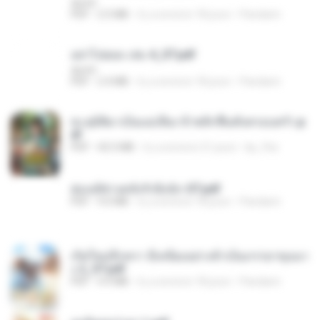
decht
PDF
2.5 MB
il y a environ 18 jours
Pandarin
อย่าไปยอม เล่ม 4_ST.pdf
decht
PDF
2.4 MB
il y a environ 18 jours
Pandarin
ทะลุมิติมาเป็นแม่เลี้ยง ข้าพลิกฟื้นทั้งครอบครัว.p
df
PDF
42.5 MB
il y a environ 21 jours
kp_fha
ฮ่องเต้ช่างคลั่งรักยิ่งนัก-ST.pdf
PDF
9.0 MB
il y a environ 18 jours
Pandarin
เกิดใหม่อีกครา อี๋เหนียงอย่างข้าเป็นภรรยาขุนนา
ง 2_ST.pdf
PDF
4.9 MB
il y a environ 18 jours
Pandarin