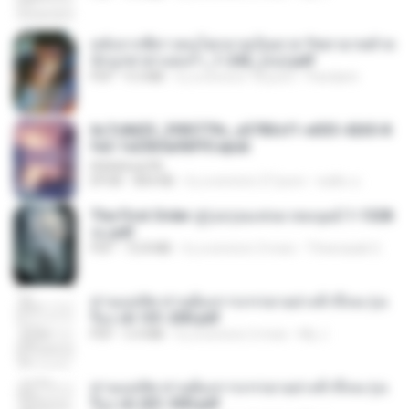
หลังจากพี่สาวคนโตกลายเป็นทาส รัชทายาทตำห
นักบูรพาตาแดงก่ำ_1-242_(จบ).pdf
PDF
9.3 MB
il y a environ 18 jours
Pandarin
6c7c8d33_3f85779c_e3783cf1-e033-4265-8
fe2-1e23b5a9dff0.epub
littlebbear96
EPUB
804 KB
il y a environ 27 jours
ทอฝัน ม.
The First Order สู่รุ่งอรุณแห่งมวลมนุษย์ 1-1328
จบ.pdf
PDF
72.8 MB
il y a environ 3 mois
Theerasak G.
ท่านแม่ทัพ ท่านต้องการภรรยาอย่างข้าถึงจะรุ่งเ
รือง ch 101-200.pdf
PDF
5.4 MB
il y a environ 2 mois
My J.
ท่านแม่ทัพ ท่านต้องการภรรยาอย่างข้าถึงจะรุ่งเ
รือง ch 201-300.pdf