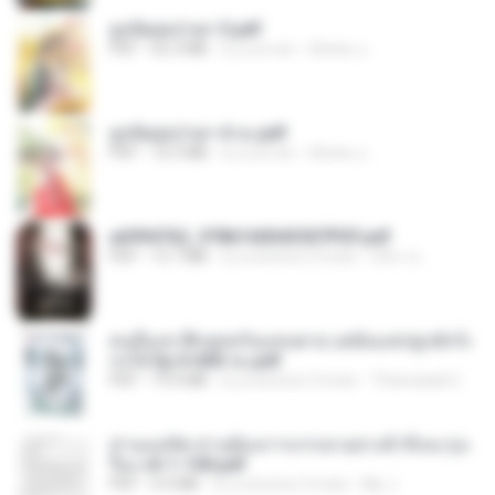
ฮูหยิuสุดป่วuฯ 3.pdf
PDF
65.3 MB
il y a un an
ณิชพน แ.
ฮูหยิuสุดป่วuฯ 4 จบ.pdf
PDF
72.5 MB
il y a un an
ณิชพน แ.
a6994762_9786160043507PDF.pdf
PDF
15.7 MB
il y a environ 3 mois
อริยา ด.
คนอื่นเขาฝึกยุทธกันแทบตาย แต่ฉันแค่ปลูกผักก็เ
ก่งได้ Ep.0-600 จบ.pdf
PDF
19.0 MB
il y a environ 3 mois
Theerasak G.
ท่านแม่ทัพ ท่านต้องการภรรยาอย่างข้าถึงจะรุ่งเ
รือง ch 1-100.pdf
PDF
4.4 MB
il y a environ 2 mois
My J.