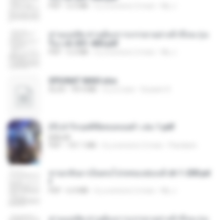
PDF
6.5 MB
il y a environ 2 mois
My J.
ท่านแม่ทัพ ท่านต้องการภรรยาอย่างข้าถึงจะรุ่งเ
รือง ch 301-400.pdf
PDF
5.2 MB
il y a environ 2 mois
My J.
SPIUNAT MAVI.xlsx
XLSX
99.4 MB
il y a 2 ans
Susann S.
(Y) ฝ่าวิกฤตพิชิตหอคอยดำ เล่ม 1.pdf
BAILIW
PDF
101.1 MB
il y a environ 2 mois
Pandarin
หวนกลับมาเป็นคนโปรดของฮ่องเต้ ch 1-200.pd
f
PDF
6.4 MB
il y a environ 2 mois
My J.
ท่านแม่ทัพ ท่านต้องการภรรยาอย่างข้าถึงจะรุ่งเ