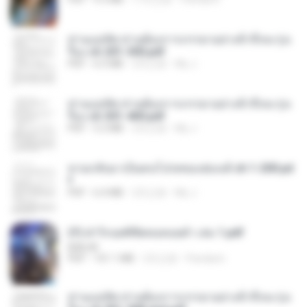
ท่านแม่ทัพ ท่านต้องการภรรยาอย่างข้าถึงจะรุ่งเ
รือง ch 201-300.pdf
PDF
6.5 MB
2月之前
My J.
ท่านแม่ทัพ ท่านต้องการภรรยาอย่างข้าถึงจะรุ่งเ
รือง ch 301-400.pdf
PDF
5.2 MB
2月之前
My J.
หวนกลับมาเป็นคนโปรดของฮ่องเต้ ch 1-200.pd
f
PDF
6.4 MB
2月之前
My J.
(Y) ฝ่าวิกฤตพิชิตหอคอยดำ เล่ม 1.pdf
BAILIW
PDF
101.1 MB
2月之前
Pandarin
ท่านแม่ทัพ ท่านต้องการภรรยาอย่างข้าถึงจะรุ่งเ