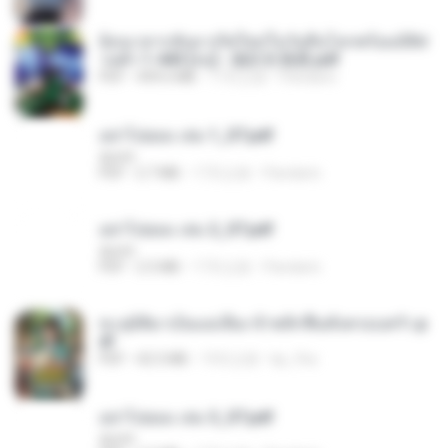
ย้อนเวลากลับมาเกิดใหม่ในวันสิ้นโลกพร้อมมิติส่
วนตัว 1-443 [จบ] - 揍趴长颈鹿.pdf
PDF
499.6 MB
17天之前
Pandarin
อย่าไปยอม เล่ม 1_ST.pdf
decht
PDF
2.7 MB
17天之前
Pandarin
อย่าไปยอม เล่ม 2_ST.pdf
decht
PDF
2.5 MB
17天之前
Pandarin
ทะลุมิติมาเป็นแม่เลี้ยง ข้าพลิกฟื้นทั้งครอบครัว.p
df
PDF
42.5 MB
19天之前
kp_fha
อย่าไปยอม เล่ม 3_ST.pdf
decht