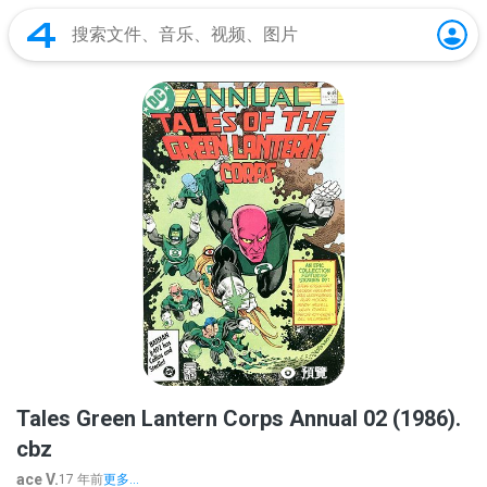
預覽
Tales Green Lantern Corps Annual 02 (1986).
cbz
ace V.
17 年前
更多...