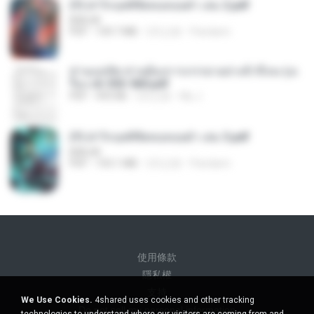
(Y) ฝ่าวิกฤตพิชิตหอคอยดำ เล่ม 2.pdf
BAILIW
PDF
109.7 MB
2月之前
Pandarin
ท่านแม่ทัพ ท่านต้องการภรรยาอย่างข้าถึงจะรุ่งเ
รือง ch 553-560.pdf
PDF
493 KB
2月之前
My J.
(Y) ฝ่าวิกฤตพิชิตหอคอยดำ เล่ม 3.pdf
BAILIW
PDF
103.1 MB
2月之前
Pandarin
使用條款
隱私權
支持
We Use Cookies.
4shared uses cookies and other tracking
Do not sell my personal information