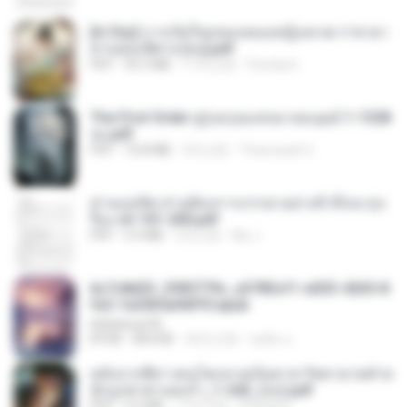
[A Chu] การเกิดใหม่ของหมอหญิงเทวดา l ชายา
ท่านอ๋องปีศาจ [จบ].pdf
PDF
35.5 MB
17天之前
Pandarin
The First Order สู่รุ่งอรุณแห่งมวลมนุษย์ 1-1328
จบ.pdf
PDF
72.8 MB
3月之前
Theerasak G.
ท่านแม่ทัพ ท่านต้องการภรรยาอย่างข้าถึงจะรุ่งเ
รือง ch 101-200.pdf
PDF
5.4 MB
2月之前
My J.
6c7c8d33_3f85779c_e3783cf1-e033-4265-8
fe2-1e23b5a9dff0.epub
littlebbear96
EPUB
804 KB
26天之前
ทอฝัน ม.
หลังจากพี่สาวคนโตกลายเป็นทาส รัชทายาทตำห
นักบูรพาตาแดงก่ำ_1-242_(จบ).pdf
PDF
9.3 MB
17天之前
Pandarin