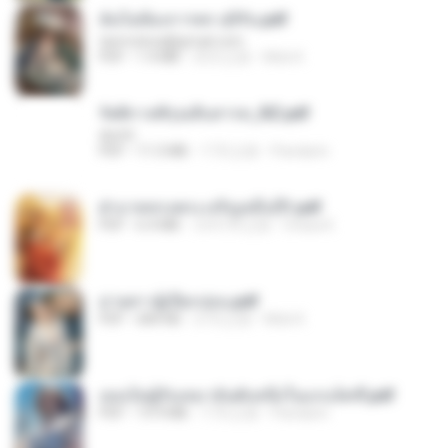
ฉันไม่ต้องการพร สุจิรัน.pdf
tanmobza@gmail.com
PDF
1.4 MB
25天之前
Mob K.
รัตติกาลพิรุณสิบสารท_RZ.pdf
decht
PDF
11.5 MB
17天之前
Pandarin
ฝ่าบาททรงพระเจริญหมื่นปี1.pdf
PDF
6.4 MB
大约1年之前
Orasa K.
ม่ายสาวผู้เปียกปอน.pdf
PDF
684 KB
27天之前
Mob K.
เธอเป็นผู้รับเหมาอันดับหนึ่งในแกแล็คซี่.pdf
PDF
19.9 MB
17天之前
Pandarin