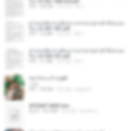
รือง ch 561-568 end.pdf
PDF
502 KB
2月之前
My J.
ท่านแม่ทัพ ท่านต้องการภรรยาอย่างข้าถึงจะรุ่งเ
รือง ch 401-501.pdf
PDF
3.6 MB
2月之前
My J.
ท่านแม่ทัพ ท่านต้องการภรรยาอย่างข้าถึงจะรุ่งเ
รือง ch 502-551.pdf
PDF
3.1 MB
2月之前
My J.
หย่ารักนางร้าย.pdf
1234
PDF
692 KB
3月之前
yingyai S.
SPIUNAT MAVI.xlsx
XLSX
99.4 MB
2年之前
Susann S.