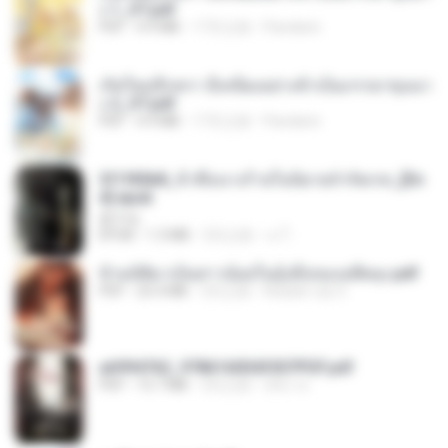
ง 1_ST.pdf
PDF
4.9 MB
17天之前
Pandarin
เกิดใหม่อีกครา อี๋เหนียงอย่างข้าเป็นภรรยาขุนนา
ง 2_ST.pdf
PDF
4.9 MB
17天之前
Pandarin
3f1f85b8_ข้าคือนางร้ายในนิยายจำกัดเรท_[En
d].epub
君子生
EPUB
1.3 MB
3月之前
เจ โ.
ข้ามมิติมาเป็นสาวน้อยในอุ้งมือของอดีตลุง.pdf
PDF
25.4 MB
3月之前
Reader Lily O.
a6994762_9786160043507PDF.pdf
PDF
15.7 MB
3月之前
อริยา ด.