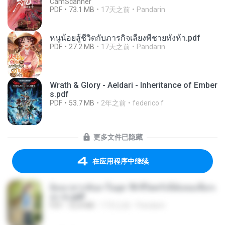
CamScanner
PDF
73.1 MB
17天之前
Pandarin
หนูน้อยสู้ชีวิตกับภารกิจเลี้ยงพี่ชายทั้งห้า.pdf
PDF
27.2 MB
17天之前
Pandarin
Wrath & Glory - Aeldari - Inheritance of Ember
s.pdf
PDF
53.7 MB
2年之前
federico f
更多文件已隐藏
在应用程序中继续
ย้อนเวลากลับมาในยุค 70 ชีวิตครั้งนี้ฉันขอเลือกเ
อง จบ.pdf
PDF
32.8 MB
17天之前
Pandarin