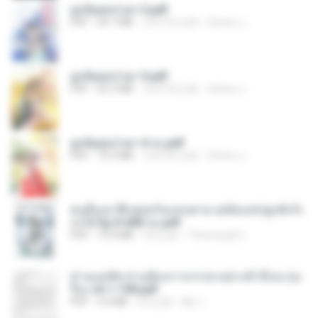
ฮูหยิuสุดป่วuฯ 2.pdf
PDF
64.7 MB
大约1年之前
ณิชพน แ.
ฮูหยิuสุดป่วuฯ 3.pdf
PDF
65.3 MB
大约1年之前
ณิชพน แ.
ฮูหยิuสุดป่วuฯ 4 จบ.pdf
PDF
72.5 MB
大约1年之前
ณิชพน แ.
คนอื่นเขาฝึกยุทธกันแทบตาย แต่ฉันแค่ปลูกผักก็เ
ก่งได้ Ep.0-600 จบ.pdf
PDF
19.0 MB
3月之前
Theerasak G.
ท่านแม่ทัพ ท่านต้องการภรรยาอย่างข้าถึงจะรุ่งเ
รือง ch 1-100.pdf
PDF
4.4 MB
2月之前
My J.