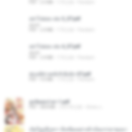
PDF
2.5 MB
17天之前
Pandarin
อย่าไปยอม เล่ม 5_ST.pdf
decht
PDF
2.4 MB
17天之前
Pandarin
อย่าไปยอม เล่ม 4_ST.pdf
decht
PDF
2.4 MB
17天之前
Pandarin
ฮ่องเต้ช่างคลั่งรักยิ่งนัก-ST.pdf
PDF
9.0 MB
17天之前
Pandarin
ฮูหยิuสุดป่วuฯ 1.pdf
PDF
68.8 MB
大约1年之前
ณิชพน แ.
เกิดใหม่อีกครา อี๋เหนียงอย่างข้าเป็นภรรยาขุนนา