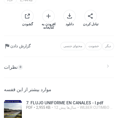
PDF
3,744 KB
تبادل کردن
دانلود
افزودن به
گشودن
کتابخانه
گزارش دادن
دیگر
خشونت
محتوای جنسی
نظرات
0
موارد بیشتر از این قفسه
7. FLUJO UNIFORME EN CANALES - I.pdf
WILBER CUTIMBO CHOQUE C.
12 سال‌ها پیش
2,955 KB
PDF