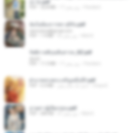
อง จบ.pdf
Pandarin
17 روز پیش
32.8 MB
PDF
ฉันไม่ต้องการพร สุจิรัน.pdf
tanmobza@gmail.com
Mob K.
25 روز پیش
1.4 MB
PDF
รัตติกาลพิรุณสิบสารท_RZ.pdf
decht
Pandarin
17 روز پیش
11.5 MB
PDF
ฝ่าบาททรงพระเจริญหมื่นปี1.pdf
Orasa K.
حدود یک سال پیش
6.4 MB
PDF
ม่ายสาวผู้เปียกปอน.pdf
Mob K.
27 روز پیش
684 KB
PDF