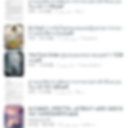
ท่านแม่ทัพ ท่านต้องการภรรยาอย่างข้าถึงจะรุ่งเ
รือง ch 1-100.pdf
My J.
2 ماه پیش
4.4 MB
PDF
[A Chu] การเกิดใหม่ของหมอหญิงเทวดา l ชายา
ท่านอ๋องปีศาจ [จบ].pdf
Pandarin
17 روز پیش
35.5 MB
PDF
The First Order สู่รุ่งอรุณแห่งมวลมนุษย์ 1-1328
จบ.pdf
Theerasak G.
3 ماه پیش
72.8 MB
PDF
ท่านแม่ทัพ ท่านต้องการภรรยาอย่างข้าถึงจะรุ่งเ
รือง ch 101-200.pdf
My J.
2 ماه پیش
5.4 MB
PDF
6c7c8d33_3f85779c_e3783cf1-e033-4265-8
fe2-1e23b5a9dff0.epub
littlebbear96
ทอฝัน ม.
26 روز پیش
804 KB
EPUB