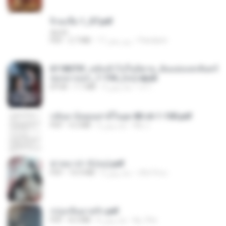
จิ่วฉงจื่อ 1_ST.pdf
decht
Pandarin
17 روز پیش
2.7 MB
PDF
6118073f_หลังเข้าไปในนิยาย_ฉันแย่งแสงจันทร์
ของนางเอก_1-154_(จบ).epub
เจ โ.
3 ماه پیش
1.1 MB
EPUB
กลับมาง้อคุณสามีในยุค 80 ch 1-100.pdf
My J.
2 ماه پیش
4.2 MB
PDF
ฆ่าหมาป่า 5 (จบ).pdf
เลิฟ รักนะ
5 ماه پیش
10.4 MB
PDF
กรุ่นกลิ่นอายรัก.pdf
kp_fha
6 ماه پیش
8.3 MB
PDF