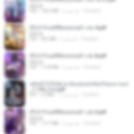
BAILIW
Pandarin
2 ماه پیش
106.4 MB
PDF
(Y) ฝ่าวิกฤตพิชิตหอคอยดำ เล่ม 4.pdf
BAILIW
Pandarin
2 ماه پیش
98.2 MB
PDF
(Y) ฝ่าวิกฤตพิชิตหอคอยดำ เล่ม 8.pdf
BAILIW
Pandarin
2 ماه پیش
113.8 MB
PDF
หลังเข้าไปในนิยาย ฉันแย่งแสงจันทร์ของนางเอก
_1-154_(จบ).pdf
Pandarin
17 روز پیش
5.6 MB
PDF
(Y) ฝ่าวิกฤตพิชิตหอคอยดำ เล่ม 6.pdf
BAILIW
Pandarin
2 ماه پیش
113.7 MB
PDF