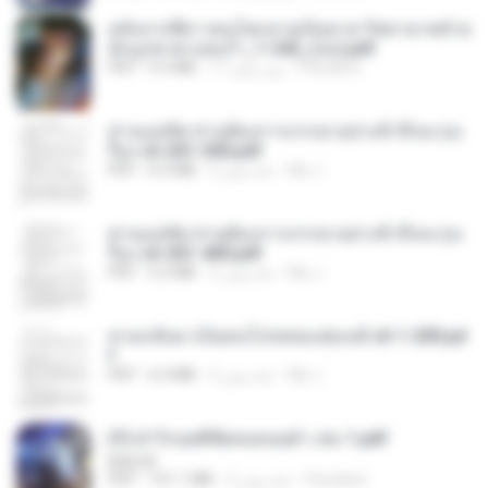
หลังจากพี่สาวคนโตกลายเป็นทาส รัชทายาทตำห
นักบูรพาตาแดงก่ำ_1-242_(จบ).pdf
Pandarin
17 روز پیش
9.3 MB
PDF
ท่านแม่ทัพ ท่านต้องการภรรยาอย่างข้าถึงจะรุ่งเ
รือง ch 201-300.pdf
My J.
2 ماه پیش
6.5 MB
PDF
ท่านแม่ทัพ ท่านต้องการภรรยาอย่างข้าถึงจะรุ่งเ
รือง ch 301-400.pdf
My J.
2 ماه پیش
5.2 MB
PDF
หวนกลับมาเป็นคนโปรดของฮ่องเต้ ch 1-200.pd
f
My J.
2 ماه پیش
6.4 MB
PDF
(Y) ฝ่าวิกฤตพิชิตหอคอยดำ เล่ม 1.pdf
BAILIW
Pandarin
2 ماه پیش
101.1 MB
PDF