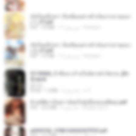
เกิดใหม่อีกครา อี๋เหนียงอย่างข้าเป็นภรรยาขุนนา
ง 1_ST.pdf
Pandarin
17 روز پیش
4.9 MB
PDF
เกิดใหม่อีกครา อี๋เหนียงอย่างข้าเป็นภรรยาขุนนา
ง 2_ST.pdf
Pandarin
17 روز پیش
4.9 MB
PDF
3f1f85b8_ข้าคือนางร้ายในนิยายจำกัดเรท_[En
d].epub
君子生
เจ โ.
3 ماه پیش
1.3 MB
EPUB
ข้ามมิติมาเป็นสาวน้อยในอุ้งมือของอดีตลุง.pdf
Reader Lily O.
3 ماه پیش
25.4 MB
PDF
a6994762_9786160043507PDF.pdf
อริยา ด.
3 ماه پیش
15.7 MB
PDF