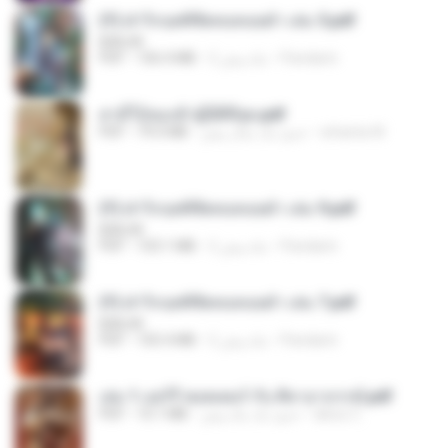
(Y) ฝ่าวิกฤตพิชิตหอคอยดำ เล่ม 5.pdf
BAILIW
Pandarin
2 ماه پیش
106.4 MB
PDF
สามีใบ้ของข้าผู้นี้ดีที่สุด.pdf
whanta W.
حدود یک سال پیش
79.0 MB
PDF
(Y) ฝ่าวิกฤตพิชิตหอคอยดำ เล่ม 9.pdf
BAILIW
Pandarin
2 ماه پیش
103.1 MB
PDF
(Y) ฝ่าวิกฤตพิชิตหอคอยดำ เล่ม 7.pdf
BAILIW
Pandarin
2 ماه پیش
105.4 MB
PDF
เล่ม 1 แฮร์รี่ พอตเตอร์ กับ ศิลาอาถรรพ์.pdf
alexz Z.
حدود یک ماه پیش
10.1 MB
PDF