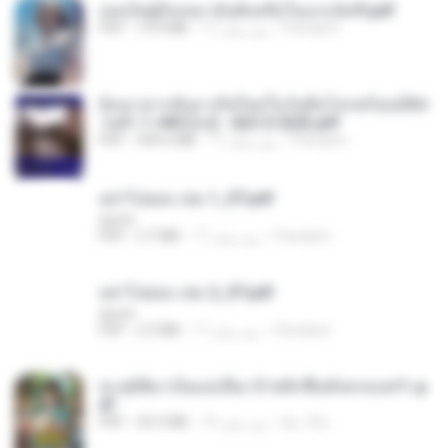
เธอเป็นผู้รับเหมาอันดับหนึ่งในแกแล็คซี่.pdf
Pandarin
17 روز پیش
19.9 MB
PDF
ย้อนเวลากลับมาเกิดใหม่ในวันสิ้นโลกพร้อมมิติส่
วนตัว 1-443 [จบ] - 揍趴长颈鹿.pdf
Pandarin
17 روز پیش
499.6 MB
PDF
อย่าไปยอม เล่ม 1_ST.pdf
decht
Pandarin
17 روز پیش
2.7 MB
PDF
อย่าไปยอม เล่ม 2_ST.pdf
decht
Pandarin
17 روز پیش
2.5 MB
PDF
ทะลุมิติมาเป็นแม่เลี้ยง ข้าพลิกฟื้นทั้งครอบครัว.p
df
kp_fha
19 روز پیش
42.5 MB
PDF