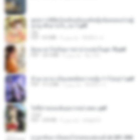
ยุทธการพิชิตวังหลังฉบับองค์หญิงน้อยจอมป่วนผู้
ถูกญาติๆอ่านใจ_จบ-1.pdf
Lilly
พิมพ์นิภา ส.
3 ماه پیش
8.4 MB
PDF
ย้อนเวลาไปเป็นมารดาปากแซ่บในยุค 70.pdf
kp_fha
3 ماه پیش
26.5 MB
PDF
ข้ามเวลามาเป็นแพทย์ทหารหญิง 1-7 (จบ)-1.pdf
พิมพ์นิภา ส.
3 ماه پیش
51.6 MB
PDF
ไท่จื่อ! หม่อมฉันอยากหย่าเพคะ.pdf
1234
yingyai S.
3 ماه پیش
633 KB
PDF
หวนกลับมาเป็นคนโปรดของฮ่องเต้ ch 201-300.