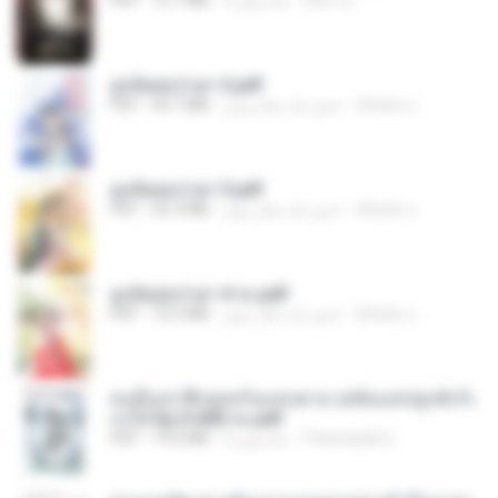
ฮูหยิuสุดป่วuฯ 2.pdf
ณิชพน แ.
حدود یک سال پیش
64.7 MB
PDF
ฮูหยิuสุดป่วuฯ 3.pdf
ณิชพน แ.
حدود یک سال پیش
65.3 MB
PDF
ฮูหยิuสุดป่วuฯ 4 จบ.pdf
ณิชพน แ.
حدود یک سال پیش
72.5 MB
PDF
คนอื่นเขาฝึกยุทธกันแทบตาย แต่ฉันแค่ปลูกผักก็เ
ก่งได้ Ep.0-600 จบ.pdf
Theerasak G.
3 ماه پیش
19.0 MB
PDF