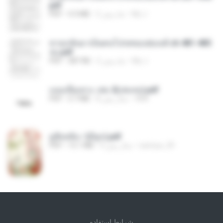
pdf
My J.
2 ماه پیش
4.3 MB
PDF
หวนกลับมาเป็นคนโปรดของฮ่องเต้ ch 481-485
จบ.pdf
My J.
2 ماه پیش
387 KB
PDF
แนบเนื้อเทวะ เล่ม 2(เล่มจบ).pdf
ANK
8 سال پیش
3.7 MB
PDF
มู่ชิงหลิง✅(มีลูก).pdf
sarinya_29
4 سال پیش
15.1 MB
PDF
شرايط استفاده