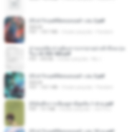
(Y) ฝ่าวิกฤตพิชิตหอคอยดำ เล่ม 2.pdf
BAILIW
PDF
109.7 MB
2 bulan yang lalu
Pandarin
ท่านแม่ทัพ ท่านต้องการภรรยาอย่างข้าถึงจะรุ่งเ
รือง ch 553-560.pdf
PDF
493 KB
2 bulan yang lalu
My J.
(Y) ฝ่าวิกฤตพิชิตหอคอยดำ เล่ม 3.pdf
BAILIW
PDF
103.1 MB
2 bulan yang lalu
Pandarin
(Y)บันทึกการเลี้ยงดูสามียุคหิน 1-4 จบ.pdf
PDF
19.7 MB
4 bulan yang lalu
เลิฟ รักนะ
(Y) ฝ่าวิกฤตพิชิตหอคอยดำ เล่ม 10 จบ.pdf