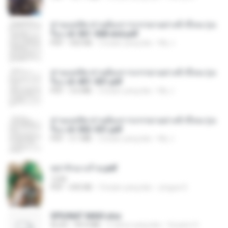
ท่านแม่ทัพ ท่านต้องการภรรยาอย่างข้าถึงจะรุ่งเ
รือง ch 561-568 end.pdf
PDF
502 KB
2 bulan yang lalu
My J.
ท่านแม่ทัพ ท่านต้องการภรรยาอย่างข้าถึงจะรุ่งเ
รือง ch 401-501.pdf
PDF
3.6 MB
2 bulan yang lalu
My J.
ท่านแม่ทัพ ท่านต้องการภรรยาอย่างข้าถึงจะรุ่งเ
รือง ch 502-551.pdf
PDF
3.1 MB
2 bulan yang lalu
My J.
หย่ารักนางร้าย.pdf
1234
PDF
692 KB
3 bulan yang lalu
yingyai S.
SPIUNAT MAVI.xlsx
XLSX
99.4 MB
2 tahun yang lalu
Susann S.