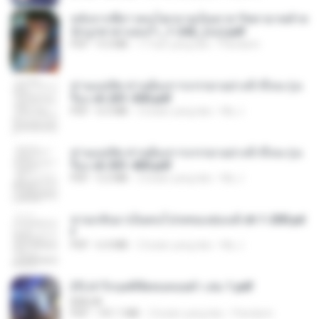
หลังจากพี่สาวคนโตกลายเป็นทาส รัชทายาทตำห
นักบูรพาตาแดงก่ำ_1-242_(จบ).pdf
PDF
9.3 MB
17 hari yang lalu
Pandarin
ท่านแม่ทัพ ท่านต้องการภรรยาอย่างข้าถึงจะรุ่งเ
รือง ch 201-300.pdf
PDF
6.5 MB
2 bulan yang lalu
My J.
ท่านแม่ทัพ ท่านต้องการภรรยาอย่างข้าถึงจะรุ่งเ
รือง ch 301-400.pdf
PDF
5.2 MB
2 bulan yang lalu
My J.
หวนกลับมาเป็นคนโปรดของฮ่องเต้ ch 1-200.pd
f
PDF
6.4 MB
2 bulan yang lalu
My J.
(Y) ฝ่าวิกฤตพิชิตหอคอยดำ เล่ม 1.pdf
BAILIW
PDF
101.1 MB
2 bulan yang lalu
Pandarin