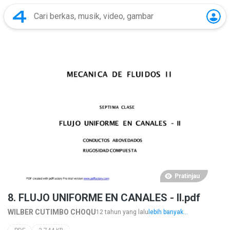
Pratinjau
8. FLUJO UNIFORME EN CANALES - II.pdf
WILBER CUTIMBO CHOQU
12 tahun yang lalu
lebih banyak...