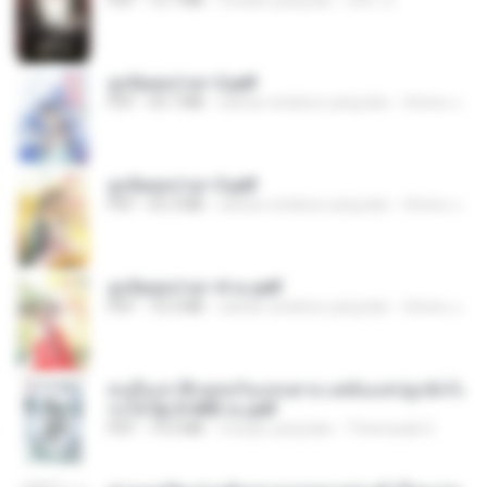
ฮูหยิuสุดป่วuฯ 2.pdf
PDF
64.7 MB
sekitar setahun yang lalu
ณิชพน แ.
ฮูหยิuสุดป่วuฯ 3.pdf
PDF
65.3 MB
sekitar setahun yang lalu
ณิชพน แ.
ฮูหยิuสุดป่วuฯ 4 จบ.pdf
PDF
72.5 MB
sekitar setahun yang lalu
ณิชพน แ.
คนอื่นเขาฝึกยุทธกันแทบตาย แต่ฉันแค่ปลูกผักก็เ
ก่งได้ Ep.0-600 จบ.pdf
PDF
19.0 MB
3 bulan yang lalu
Theerasak G.