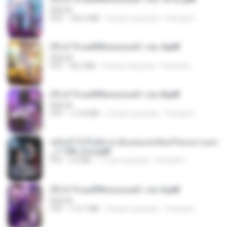
BAILIW
PDF
106.4 MB
2 bulan yang lalu
Pandarin
(Y) ฝ่าวิกฤตพิชิตหอคอยดำ เล่ม 4.pdf
BAILIW
PDF
98.2 MB
2 bulan yang lalu
Pandarin
(Y) ฝ่าวิกฤตพิชิตหอคอยดำ เล่ม 8.pdf
BAILIW
PDF
113.8 MB
2 bulan yang lalu
Pandarin
หลังเข้าไปในนิยาย ฉันแย่งแสงจันทร์ของนางเอก
_1-154_(จบ).pdf
PDF
5.6 MB
17 hari yang lalu
Pandarin
(Y) ฝ่าวิกฤตพิชิตหอคอยดำ เล่ม 6.pdf
BAILIW
PDF
113.7 MB
2 bulan yang lalu
Pandarin