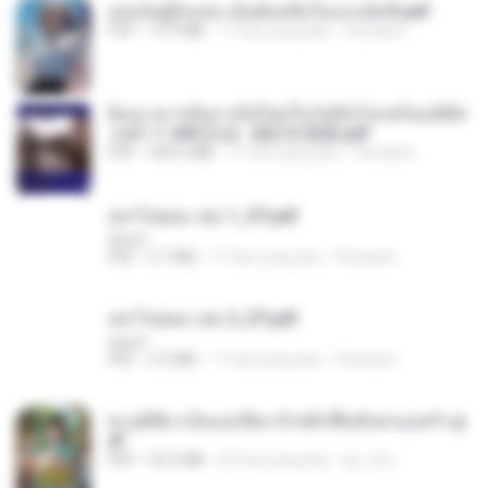
เธอเป็นผู้รับเหมาอันดับหนึ่งในแกแล็คซี่.pdf
PDF
19.9 MB
17 hari yang lalu
Pandarin
ย้อนเวลากลับมาเกิดใหม่ในวันสิ้นโลกพร้อมมิติส่
วนตัว 1-443 [จบ] - 揍趴长颈鹿.pdf
PDF
499.6 MB
17 hari yang lalu
Pandarin
อย่าไปยอม เล่ม 1_ST.pdf
decht
PDF
2.7 MB
17 hari yang lalu
Pandarin
อย่าไปยอม เล่ม 2_ST.pdf
decht
PDF
2.5 MB
17 hari yang lalu
Pandarin
ทะลุมิติมาเป็นแม่เลี้ยง ข้าพลิกฟื้นทั้งครอบครัว.p
df
PDF
42.5 MB
20 hari yang lalu
kp_fha