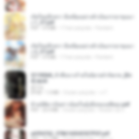
เกิดใหม่อีกครา อี๋เหนียงอย่างข้าเป็นภรรยาขุนนา
ง 1_ST.pdf
PDF
4.9 MB
17 hari yang lalu
Pandarin
เกิดใหม่อีกครา อี๋เหนียงอย่างข้าเป็นภรรยาขุนนา
ง 2_ST.pdf
PDF
4.9 MB
17 hari yang lalu
Pandarin
3f1f85b8_ข้าคือนางร้ายในนิยายจำกัดเรท_[En
d].epub
君子生
EPUB
1.3 MB
3 bulan yang lalu
เจ โ.
ข้ามมิติมาเป็นสาวน้อยในอุ้งมือของอดีตลุง.pdf
PDF
25.4 MB
3 bulan yang lalu
Reader Lily O.
a6994762_9786160043507PDF.pdf
PDF
15.7 MB
3 bulan yang lalu
อริยา ด.