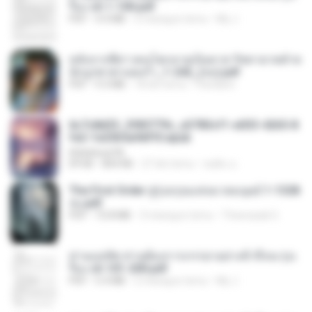
รือง ch 1-100.pdf
PDF
4.4 MB
2 miesiące temu
My J.
หลังจากพี่สาวคนโตกลายเป็นทาส รัชทายาทตำห
นักบูรพาตาแดงก่ำ_1-242_(จบ).pdf
PDF
9.3 MB
18 dni temu
Pandarin
6c7c8d33_3f85779c_e3783cf1-e033-4265-8
fe2-1e23b5a9dff0.epub
littlebbear96
EPUB
804 KB
27 dni temu
ทอฝัน ม.
The First Order สู่รุ่งอรุณแห่งมวลมนุษย์ 1-1328
จบ.pdf
PDF
72.8 MB
3 miesiące temu
Theerasak G.
ท่านแม่ทัพ ท่านต้องการภรรยาอย่างข้าถึงจะรุ่งเ
รือง ch 101-200.pdf
PDF
5.4 MB
2 miesiące temu
My J.