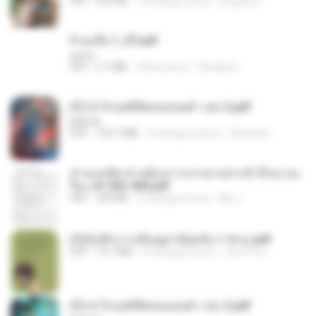
PDF
692 KB
3 miesiące temu
yingyai S.
จิ่วฉงจื่อ 1_ST.pdf
decht
PDF
2.7 MB
18 dni temu
Pandarin
(Y) ฝ่าวิกฤตพิชิตหอคอยดำ เล่ม 2.pdf
BAILIW
PDF
109.7 MB
3 miesiące temu
Pandarin
ท่านแม่ทัพ ท่านต้องการภรรยาอย่างข้าถึงจะรุ่งเ
รือง ch 553-560.pdf
PDF
493 KB
2 miesiące temu
My J.
(Y)บันทึกการเลี้ยงดูสามียุคหิน 1-4 จบ.pdf
PDF
19.7 MB
4 miesiące temu
เลิฟ รักนะ
(Y) ฝ่าวิกฤตพิชิตหอคอยดำ เล่ม 3.pdf