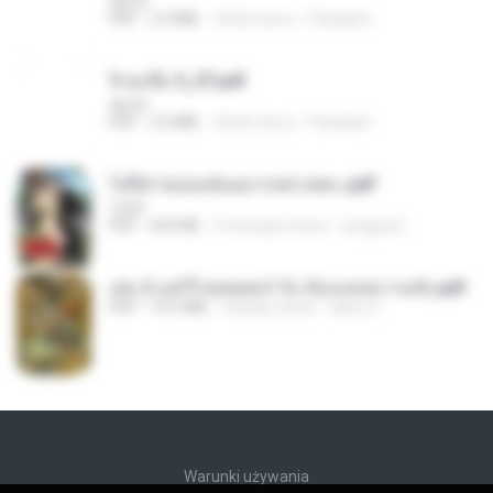
decht
PDF
3.4 MB
18 dni temu
Pandarin
จิ่วฉงจื่อ 5_ST.pdf
decht
PDF
5.0 MB
18 dni temu
Pandarin
ไท่จื่อ! หม่อมฉันอยากหย่าเพคะ.pdf
1234
PDF
633 KB
3 miesiące temu
yingyai S.
เล่ม 2 แฮร์รี่ พอตเตอร์ กับ ห้องแห่งความลับ.pdf
PDF
10.5 MB
miesiąc temu
alexz Z.
Warunki używania