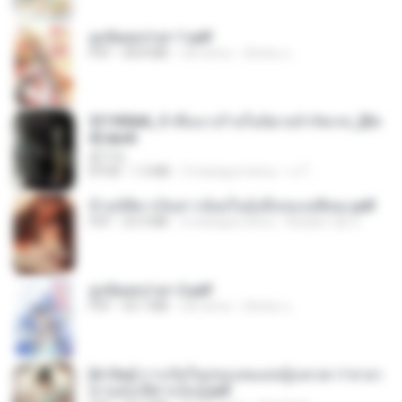
ฮูหยิuสุดป่วuฯ 1.pdf
PDF
68.8 MB
rok temu
ณิชพน แ.
3f1f85b8_ข้าคือนางร้ายในนิยายจำกัดเรท_[En
d].epub
君子生
EPUB
1.3 MB
3 miesiące temu
เจ โ.
ข้ามมิติมาเป็นสาวน้อยในอุ้งมือของอดีตลุง.pdf
PDF
25.4 MB
3 miesiące temu
Reader Lily O.
ฮูหยิuสุดป่วuฯ 2.pdf
PDF
64.7 MB
rok temu
ณิชพน แ.
[A Chu] การเกิดใหม่ของหมอหญิงเทวดา l ชายา
ท่านอ๋องปีศาจ [จบ].pdf