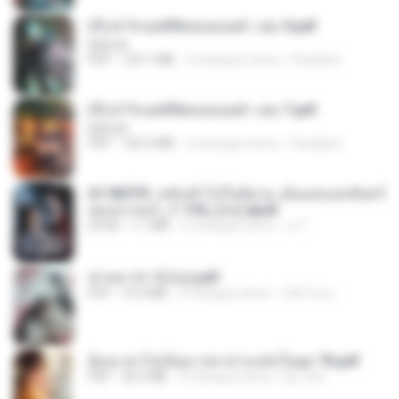
(Y) ฝ่าวิกฤตพิชิตหอคอยดำ เล่ม 9.pdf
BAILIW
PDF
103.1 MB
3 miesiące temu
Pandarin
(Y) ฝ่าวิกฤตพิชิตหอคอยดำ เล่ม 7.pdf
BAILIW
PDF
105.4 MB
3 miesiące temu
Pandarin
6118073f_หลังเข้าไปในนิยาย_ฉันแย่งแสงจันทร์
ของนางเอก_1-154_(จบ).epub
EPUB
1.1 MB
3 miesiące temu
เจ โ.
ฆ่าหมาป่า 5 (จบ).pdf
PDF
10.4 MB
5 miesięcy temu
เลิฟ รักนะ
ย้อนเวลาไปเป็นมารดาปากแซ่บในยุค 70.pdf
PDF
26.5 MB
3 miesiące temu
kp_fha