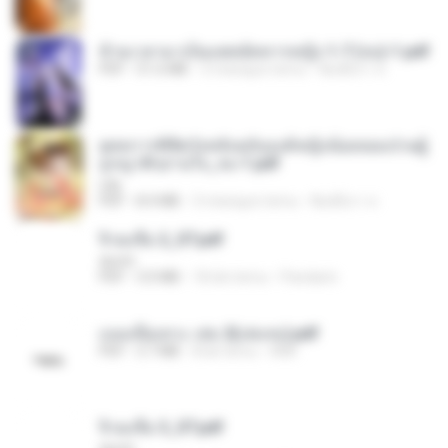
ข้ามเวลามาเป็นแพทย์ทหารหญิง 1-7 (จบ)-1.pdf
PDF
51.6 MB
3 miesiące temu
พิมพ์นิภา ส.
ยุทธการพิชิตวังหลังฉบับองค์หญิงน้อยจอมป่วนผู้
ถูกญาติๆอ่านใจ_จบ-1.pdf
Lilly
PDF
8.4 MB
3 miesiące temu
พิมพ์นิภา ส.
จิ่วฉงจื่อ 2_ST.pdf
decht
PDF
3.0 MB
18 dni temu
Pandarin
แนบเนื้อเทวะ เล่ม 2(เล่มจบ).pdf
PDF
3.7 MB
8 lat temu
ANK
จิ่วฉงจื่อ 3_ST.pdf