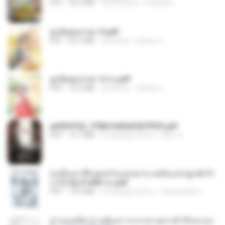
PDF
35.5 MB
18 dni temu
Pandarin
ฮูหยิuสุดป่วuฯ 3.pdf
PDF
65.3 MB
rok temu
ณิชพน แ.
ฮูหยิuสุดป่วuฯ 4 จบ.pdf
PDF
72.5 MB
rok temu
ณิชพน แ.
a6994762_9786160043507PDF.pdf
PDF
15.7 MB
3 miesiące temu
อริยา ด.
คนอื่นเขาฝึกยุทธกันแทบตาย แต่ฉันแค่ปลูกผักก็เ
ก่งได้ Ep.0-600 จบ.pdf
PDF
19.0 MB
3 miesiące temu
Theerasak G.
ท่านแม่ทัพ ท่านต้องการภรรยาอย่างข้าถึงจะรุ่งเ