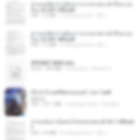
ท่านแม่ทัพ ท่านต้องการภรรยาอย่างข้าถึงจะรุ่งเ
รือง ch 201-300.pdf
PDF
6.5 MB
2 miesiące temu
My J.
ท่านแม่ทัพ ท่านต้องการภรรยาอย่างข้าถึงจะรุ่งเ
รือง ch 301-400.pdf
PDF
5.2 MB
2 miesiące temu
My J.
SPIUNAT MAVI.xlsx
XLSX
99.4 MB
2 lata temu
Susann S.
(Y) ฝ่าวิกฤตพิชิตหอคอยดำ เล่ม 1.pdf
BAILIW
PDF
101.1 MB
3 miesiące temu
Pandarin
หวนกลับมาเป็นคนโปรดของฮ่องเต้ ch 1-200.pd
f
PDF
6.4 MB
2 miesiące temu
My J.