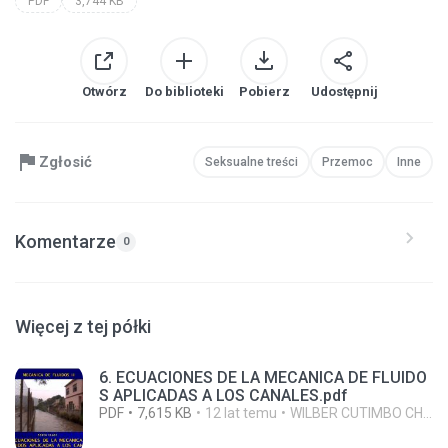
PDF
3,744 KB
Otwórz
Do biblioteki
Pobierz
Udostępnij
Zgłosić
Seksualne treści
Przemoc
Inne
Komentarze
0
Więcej z tej półki
6. ECUACIONES DE LA MECANICA DE FLUIDO
S APLICADAS A LOS CANALES.pdf
PDF
7,615 KB
12 lat temu
WILBER CUTIMBO CHOQUE C.