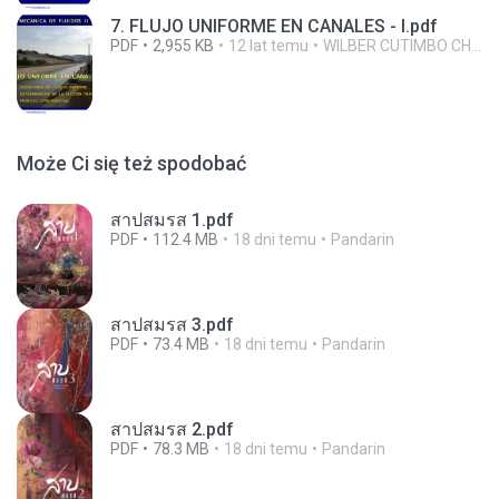
7. FLUJO UNIFORME EN CANALES - I.pdf
PDF
2,955 KB
12 lat temu
WILBER CUTIMBO CHOQUE C.
Może Ci się też spodobać
สาปสมรส 1.pdf
PDF
112.4 MB
18 dni temu
Pandarin
สาปสมรส 3.pdf
PDF
73.4 MB
18 dni temu
Pandarin
สาปสมรส 2.pdf
PDF
78.3 MB
18 dni temu
Pandarin