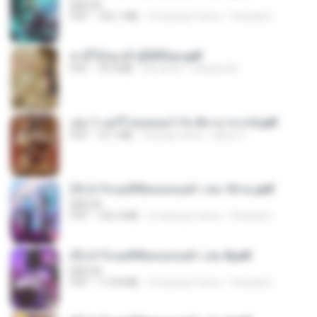
BAILIW
PDF
103.1 MB
3 miesiące temu
Pandarin
สามีใบ้ของข้าผู้นี้ดีที่สุด.pdf
PDF
79.0 MB
rok temu
whanta W.
เล่ม 1 แฮร์รี่ พอตเตอร์ กับ ศิลาอาถรรพ์.pdf
PDF
10.1 MB
miesiąc temu
alexz Z.
(Y) ฝ่าวิกฤตพิชิตหอคอยดำ เล่ม 10 จบ.pdf
BAILIW
PDF
106.4 MB
3 miesiące temu
Pandarin
(Y) ฝ่าวิกฤตพิชิตหอคอยดำ เล่ม 8.pdf
BAILIW
PDF
113.8 MB
3 miesiące temu
Pandarin