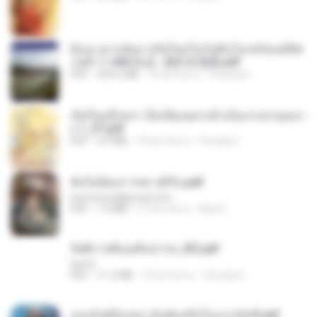
ย้อนเวลากลับมาเกิดใหม่ในวันสิ้นโลกพร้อมมิติส่
วนตัว 1-443 [จบ] - 揍趴长颈鹿.pdf
PDF
499.6 MB
18 dni temu
Pandarin
เกิดใหม่อีกครา อี๋เหนียงอย่างข้าเป็นภรรยาขุนนา
ง 1_ST.pdf
PDF
4.9 MB
18 dni temu
Pandarin
ฉันไม่ต้องการพร สุจิรัน.pdf
tanmobza@gmail.com
PDF
1.4 MB
27 dni temu
Mob K.
รัตติกาลพิรุณสิบสารท_RZ.pdf
decht
PDF
11.5 MB
18 dni temu
Pandarin
เธอเป็นผู้รับเหมาอันดับหนึ่งในแกแล็คซี่.pdf