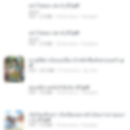
อย่าไปยอม เล่ม 3_ST.pdf
decht
PDF
2.5 MB
18 dni temu
Pandarin
อย่าไปยอม เล่ม 4_ST.pdf
decht
PDF
2.4 MB
18 dni temu
Pandarin
ทะลุมิติมาเป็นแม่เลี้ยง ข้าพลิกฟื้นทั้งครอบครัว.p
df
PDF
42.5 MB
21 dni temu
kp_fha
ฮ่องเต้ช่างคลั่งรักยิ่งนัก-ST.pdf
PDF
9.0 MB
18 dni temu
Pandarin
เกิดใหม่อีกครา อี๋เหนียงอย่างข้าเป็นภรรยาขุนนา
ง 2_ST.pdf
PDF
4.9 MB
18 dni temu
Pandarin