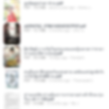
ฮูหยิuสุดป่วuฯ 4 จบ.pdf
PDF
72.5 MB
about a year ago
ณิชพน แ.
a6994762_9786160043507PDF.pdf
PDF
15.7 MB
3 months ago
อริยา ด.
[A Chu] การเกิดใหม่ของหมอหญิงเทวดา l ชายา
ท่านอ๋องปีศาจ [จบ].pdf
PDF
35.5 MB
18 days ago
Pandarin
คนอื่นเขาฝึกยุทธกันแทบตาย แต่ฉันแค่ปลูกผักก็เ
ก่งได้ Ep.0-600 จบ.pdf
PDF
19.0 MB
3 months ago
Theerasak G.
ท่านแม่ทัพ ท่านต้องการภรรยาอย่างข้าถึงจะรุ่งเ
รือง ch 1-100.pdf
PDF
4.4 MB
2 months ago
My J.