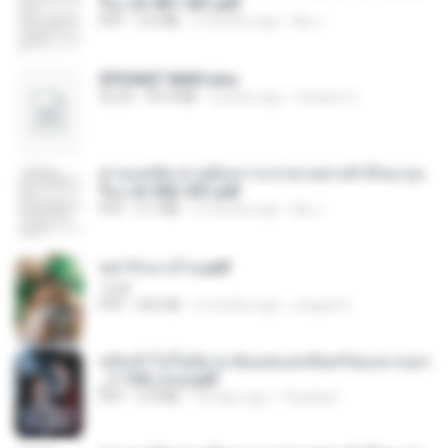
รือง ch 401-501.pdf
PDF
3.6 MB
2 months ago
My J.
SPIUNAT MAVI.xlsx
XLSX
99.4 MB
2 years ago
Susann S.
ท่านแม่ทัพ ท่านต้องการภรรยาอย่างข้าถึงจะรุ่งเ
รือง ch 502-551.pdf
PDF
3.1 MB
2 months ago
My J.
หย่ารักนางร้าย.pdf
1234
PDF
692 KB
3 months ago
yingyai S.
หลังเข้าไปในนิยาย ฉันแย่งแสงจันทร์ของนางเอก
_1-154_(จบ).pdf
PDF
5.6 MB
18 days ago
Pandarin