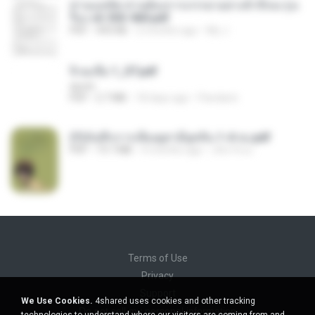
ท่านแม่ทัพ ท่านต้องการภรรยาอย่างข้าถึงจะรุ่งเ
รือง ch 553-560.pdf
PDF
493 KB
2 months ago
My J.
จิ่วฉงจื่อ 1_ST.pdf
decht
PDF
2.7 MB
18 days ago
Pandarin
(Y)บันทึกการเลี้ยงดูสามียุคหิน 1-4 จบ.pdf
PDF
19.7 MB
4 months ago
เลิฟ รักนะ
Terms of Use
Privacy
Support
We Use Cookies.
4shared uses cookies and other tracking
Do not sell my personal information