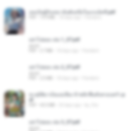
เธอเป็นผู้รับเหมาอันดับหนึ่งในแกแล็คซี่.pdf
PDF
19.9 MB
18 days ago
Pandarin
อย่าไปยอม เล่ม 1_ST.pdf
decht
PDF
2.7 MB
18 days ago
Pandarin
อย่าไปยอม เล่ม 2_ST.pdf
decht
PDF
2.5 MB
18 days ago
Pandarin
ทะลุมิติมาเป็นแม่เลี้ยง ข้าพลิกฟื้นทั้งครอบครัว.p
df
PDF
42.5 MB
20 days ago
kp_fha
อย่าไปยอม เล่ม 3_ST.pdf
decht