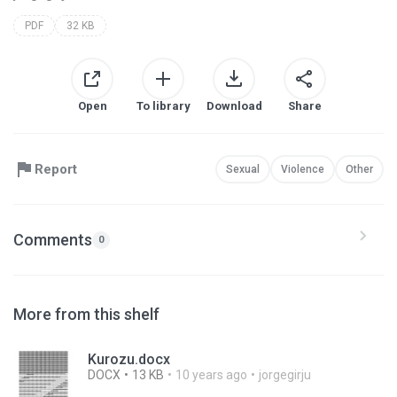
PDF
32 KB
Open
To library
Download
Share
Report
Sexual
Violence
Other
Comments
0
More from this shelf
Kurozu.docx
DOCX
13 KB
10 years ago
jorgegirju