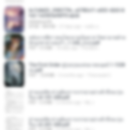
6c7c8d33_3f85779c_e3783cf1-e033-4265-8
fe2-1e23b5a9dff0.epub
littlebbear96
EPUB
804 KB
27 days ago
ทอฝัน ม.
หลังจากพี่สาวคนโตกลายเป็นทาส รัชทายาทตำห
นักบูรพาตาแดงก่ำ_1-242_(จบ).pdf
PDF
9.3 MB
18 days ago
Pandarin
The First Order สู่รุ่งอรุณแห่งมวลมนุษย์ 1-1328
จบ.pdf
PDF
72.8 MB
3 months ago
Theerasak G.
ท่านแม่ทัพ ท่านต้องการภรรยาอย่างข้าถึงจะรุ่งเ
รือง ch 101-200.pdf
PDF
5.4 MB
2 months ago
My J.
ท่านแม่ทัพ ท่านต้องการภรรยาอย่างข้าถึงจะรุ่งเ
รือง ch 201-300.pdf
PDF
6.5 MB
2 months ago
My J.