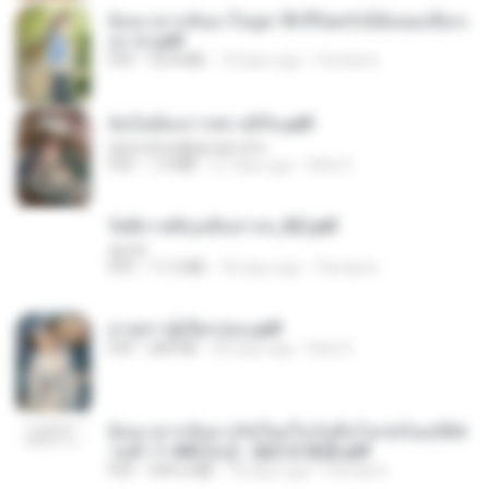
ย้อนเวลากลับมาในยุค 70 ชีวิตครั้งนี้ฉันขอเลือกเ
อง จบ.pdf
PDF
32.8 MB
18 days ago
Pandarin
ฉันไม่ต้องการพร สุจิรัน.pdf
tanmobza@gmail.com
PDF
1.4 MB
27 days ago
Mob K.
รัตติกาลพิรุณสิบสารท_RZ.pdf
decht
PDF
11.5 MB
18 days ago
Pandarin
ม่ายสาวผู้เปียกปอน.pdf
PDF
684 KB
28 days ago
Mob K.
ย้อนเวลากลับมาเกิดใหม่ในวันสิ้นโลกพร้อมมิติส่
วนตัว 1-443 [จบ] - 揍趴长颈鹿.pdf
PDF
499.6 MB
18 days ago
Pandarin