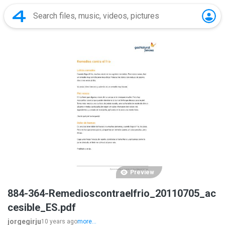
Preview
884-364-Remedioscontraelfrio_20110705_ac
cesible_ES.pdf
jorgegirju
10 years ago
more...