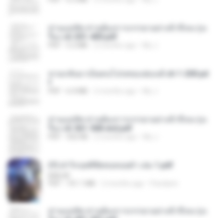
ท่านแม่ทัพ ท่านต้องการภรรยาอย่างข้าถึงจะรุ่งเ
รือง ch 301-400.pdf
PDF
5.2 MB
2 months ago
My J.
หวนกลับมาเป็นคนโปรดของฮ่องเต้ ch 1-200.pd
f
PDF
6.4 MB
2 months ago
My J.
ท่านแม่ทัพ ท่านต้องการภรรยาอย่างข้าถึงจะรุ่งเ
รือง ch 561-568 end.pdf
PDF
502 KB
2 months ago
My J.
(Y) ฝ่าวิกฤตพิชิตหอคอยดำ เล่ม 1.pdf
BAILIW
PDF
101.1 MB
2 months ago
Pandarin
ท่านแม่ทัพ ท่านต้องการภรรยาอย่างข้าถึงจะรุ่งเ