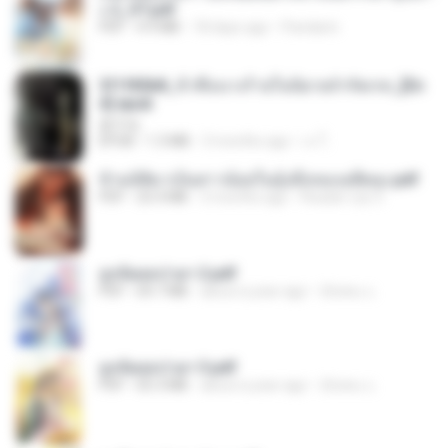
ง 2_ST.pdf
PDF
4.9 MB
18 days ago
Pandarin
3f1f85b8_ข้าคือนางร้ายในนิยายจำกัดเรท_[En
d].epub
君子生
EPUB
1.3 MB
3 months ago
เจ โ.
ข้ามมิติมาเป็นสาวน้อยในอุ้งมือของอดีตลุง.pdf
PDF
25.4 MB
3 months ago
Reader Lily O.
ฮูหยิuสุดป่วuฯ 2.pdf
PDF
64.7 MB
about a year ago
ณิชพน แ.
ฮูหยิuสุดป่วuฯ 3.pdf
PDF
65.3 MB
about a year ago
ณิชพน แ.