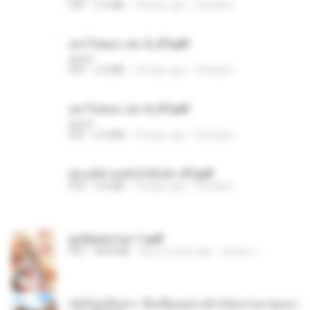
PDF
2.5 MB
18 days ago
Pandarin
อย่าไปยอม เล่ม 5_ST.pdf
decht
PDF
2.4 MB
18 days ago
Pandarin
อย่าไปยอม เล่ม 4_ST.pdf
decht
PDF
2.4 MB
18 days ago
Pandarin
ฮ่องเต้ช่างคลั่งรักยิ่งนัก-ST.pdf
PDF
9.0 MB
18 days ago
Pandarin
ฮูหยิuสุดป่วuฯ 1.pdf
PDF
68.8 MB
about a year ago
ณิชพน แ.
เกิดใหม่อีกครา อี๋เหนียงอย่างข้าเป็นภรรยาขุนนา