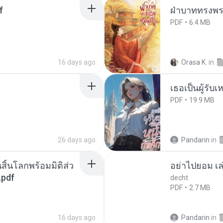
f
ฝ่าบาททรงพระ
PDF
6.4 MB
16 days ago
Orasa K.
in
เธอเป็นผู้รับ
PDF
19.9 MB
26 days ago
Pandarin
in
สิ้นโลกพร้อมมิติส่ว
อย่าไปยอม เล
.pdf
decht
PDF
2.7 MB
16 days ago
Pandarin
in