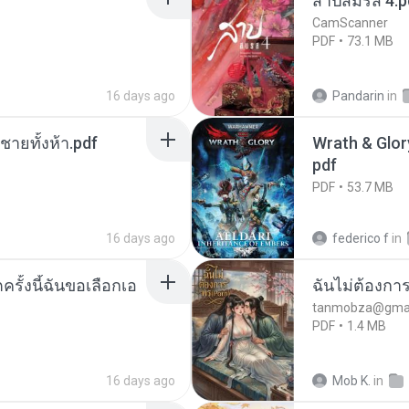
สาปสมรส 4.p
CamScanner
PDF
73.1 MB
16 days ago
Pandarin
in
ี่ชายทั้งห้า.pdf
Wrath & Glory
pdf
PDF
53.7 MB
16 days ago
federico f
in
ครั้งนี้ฉันขอเลือกเอ
ฉันไม่ต้องการ
tanmobza@gmai
PDF
1.4 MB
16 days ago
Mob K.
in