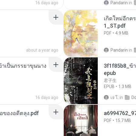
16 days ago
Pandarin
in
เกิดใหม่อีกคร
1_ST.pdf
PDF
4.9 MB
about a year ago
Pandarin
in
งข้าเป็นภรรยาขุนนาง
3f1f85b8_ข้า
epub
君子生
EPUB
1.3 MB
16 days ago
เจ โ.
in
D
ือของอดีตลุง.pdf
a6994762_9
PDF
15.7 MB