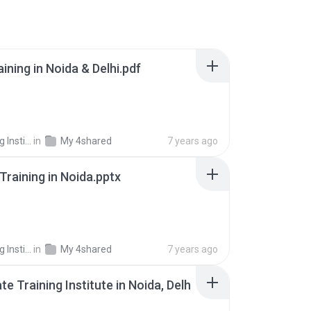
ining in Noida & Delhi.pdf
In Noida R.
in
My 4shared
7 years ago
Training in Noida.pptx
In Noida R.
in
My 4shared
7 years ago
e Training Institute in Noida, Delh