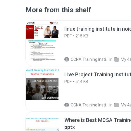
More from this shelf
linux training institute in no
PDF
215 KB
CCNA Training Institute In Noida R.
in
My 4
Live Project Training Institu
PDF
514 KB
CCNA Training Institute In Noida R.
in
My 4
Where is Best MCSA Training 
pptx