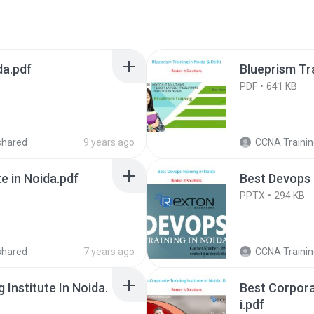
ida.pdf
Blueprism Tra
PDF
641 KB
shared
9 years ago
CCNA Training Institute 
te in Noida.pdf
Best Devops 
PPTX
294 KB
shared
7 years ago
CCNA Training Institute 
Institute In Noida.
Best Corporat
i.pdf