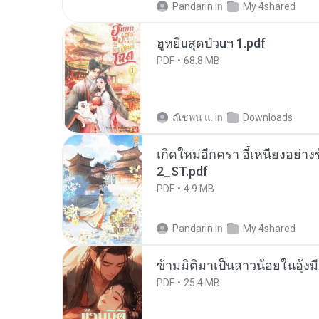
Pandarin
in
My 4shared
ฮูหยิuสุดป่วuฯ 1.pdf
PDF
68.8 MB
ณิชพน แ.
in
Downloads
เกิดใหม่อีกครา อี๋เหนียงอย่า
2_ST.pdf
PDF
4.9 MB
Pandarin
in
My 4shared
ข้ามมิติมาเป็นสาวน้อยในอุ้งม
PDF
25.4 MB