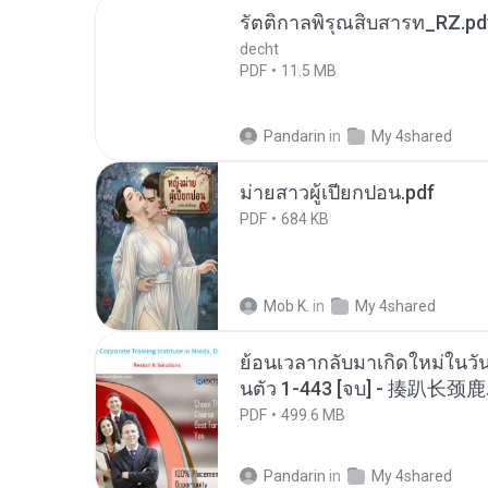
รัตติกาลพิรุณสิบสารท_RZ.pd
decht
PDF
11.5 MB
Pandarin
in
My 4shared
ม่ายสาวผู้เปียกปอน.pdf
PDF
684 KB
Mob K.
in
My 4shared
ย้อนเวลากลับมาเกิดใหม่ในวัน
นตัว 1-443 [จบ] - 揍趴长颈鹿
PDF
499.6 MB
Pandarin
in
My 4shared