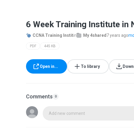
6 Week Training Institute in
CCNA Training Instit
in
My 4shared
7 years ago
mor
PDF
445 KB
Open in...
To library
Down
Comments
0
Add new comment