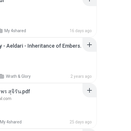
df
My 4shared
16 days ago
 - Aeldari - Inheritance of Embers.
Wrath & Glory
2 years ago
พร สุจิรัน.pdf
l.com
My 4shared
25 days ago