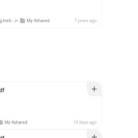
In Noida R.
in
My 4shared
7 years ago
df
My 4shared
16 days ago