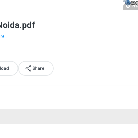
Pre
 Noida.pdf
e...
load
Share