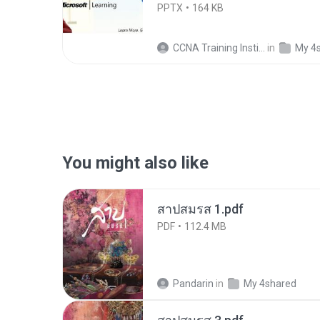
PPTX
164 KB
CCNA Training Institute In Noida R.
in
My 4
You might also like
สาปสมรส 1.pdf
PDF
112.4 MB
Pandarin
in
My 4shared