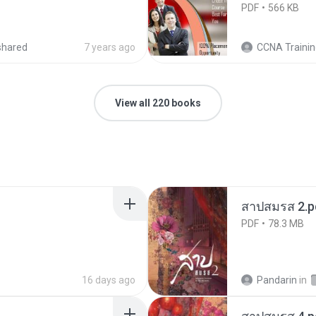
PDF
566 KB
shared
7 years ago
CCNA Training Institute 
View all 220 books
สาปสมรส 2.p
PDF
78.3 MB
16 days ago
Pandarin
in