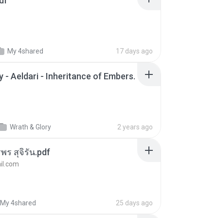
df
My 4shared
17 days ago
 - Aeldari - Inheritance of Embers.
Wrath & Glory
2 years ago
พร สุจิรัน.pdf
l.com
My 4shared
25 days ago