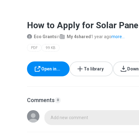
How to Apply for Solar Pane
Eco Grants
in
My 4shared
1 year ago
more...
PDF
99 KB
Open in...
To library
Down
Comments
0
Add new comment