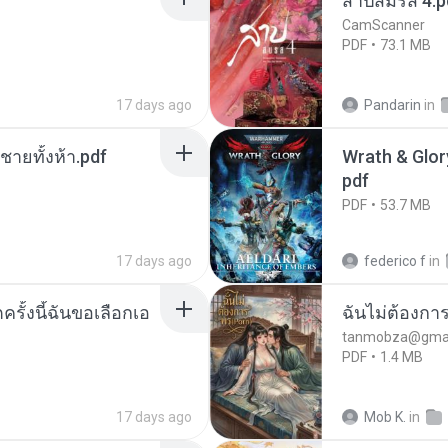
สาปสมรส 4.p
CamScanner
PDF
73.1 MB
17 days ago
Pandarin
in
ี่ชายทั้งห้า.pdf
Wrath & Glory
pdf
PDF
53.7 MB
17 days ago
federico f
in
ครั้งนี้ฉันขอเลือกเอ
ฉันไม่ต้องการ
tanmobza@gmai
PDF
1.4 MB
17 days ago
Mob K.
in