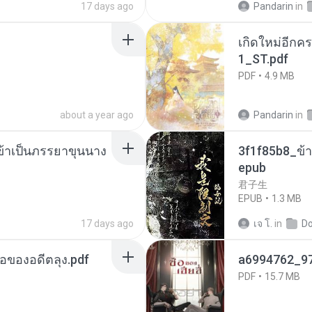
17 days ago
Pandarin
in
เกิดใหม่อีกคร
1_ST.pdf
PDF
4.9 MB
about a year ago
Pandarin
in
งข้าเป็นภรรยาขุนนาง
3f1f85b8_ข้า
epub
君子生
EPUB
1.3 MB
17 days ago
เจ โ.
in
D
ือของอดีตลุง.pdf
a6994762_9
PDF
15.7 MB