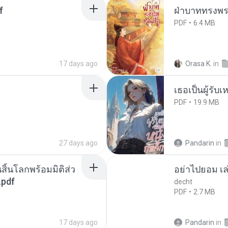
f
ฝ่าบาททรงพระ
PDF
6.4 MB
17 days ago
Orasa K.
in
เธอเป็นผู้รับ
PDF
19.9 MB
27 days ago
Pandarin
in
สิ้นโลกพร้อมมิติส่ว
อย่าไปยอม เล
.pdf
decht
PDF
2.7 MB
17 days ago
Pandarin
in