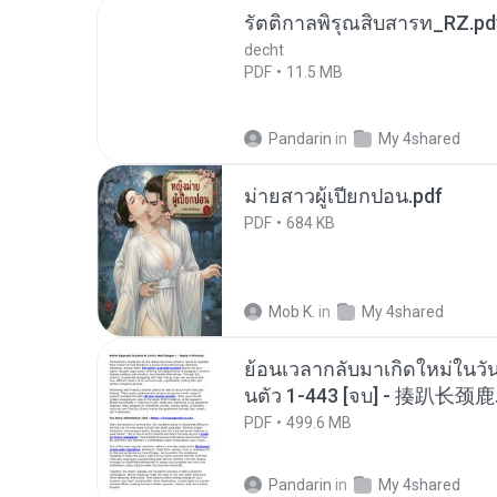
รัตติกาลพิรุณสิบสารท_RZ.pd
decht
PDF
11.5 MB
Pandarin
in
My 4shared
ม่ายสาวผู้เปียกปอน.pdf
PDF
684 KB
Mob K.
in
My 4shared
ย้อนเวลากลับมาเกิดใหม่ในวัน
นตัว 1-443 [จบ] - 揍趴长颈鹿
PDF
499.6 MB
Pandarin
in
My 4shared