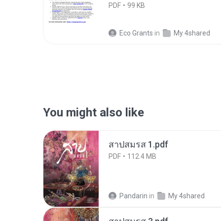
PDF
99 KB
Eco Grants
in
My 4shared
You might also like
สาปสมรส 1.pdf
PDF
112.4 MB
Pandarin
in
My 4shared