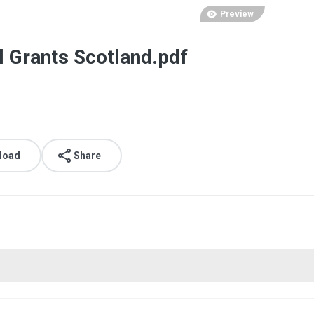
Preview
l Grants Scotland.pdf
load
Share