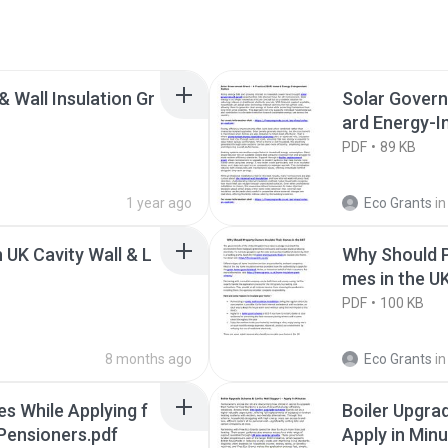
 Wall Insulation Gr
Solar Govern
ard Energy-I
PDF
89 KB
1 year ago
Eco Grants
in
UK Cavity Wall & L
Why Should P
mes in the U
PDF
100 KB
8 months ago
Eco Grants
in
es While Applying f
Boiler Upgra
 Pensioners.pdf
Apply in Minu