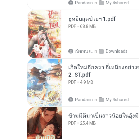
Pandarin
in
My 4shared
ฮูหยิuสุดป่วuฯ 1.pdf
PDF
68.8 MB
ณิชพน แ.
in
Downloads
เกิดใหม่อีกครา อี๋เหนียงอย่า
2_ST.pdf
PDF
4.9 MB
Pandarin
in
My 4shared
ข้ามมิติมาเป็นสาวน้อยในอุ้งม
PDF
25.4 MB