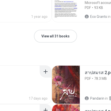
Microsoft accou
PDF
93 KB
1 year ago
Eco Grants
in
View all 31 books
สาปสมรส 2.p
PDF
78.3 MB
17 days ago
Pandarin
in