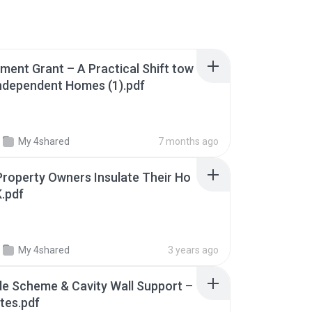
ment Grant – A Practical Shift tow
ndependent Homes (1).pdf
My 4shared
7 months ago
roperty Owners Insulate Their Ho
K.pdf
My 4shared
3 years ago
de Scheme & Cavity Wall Support –
tes.pdf