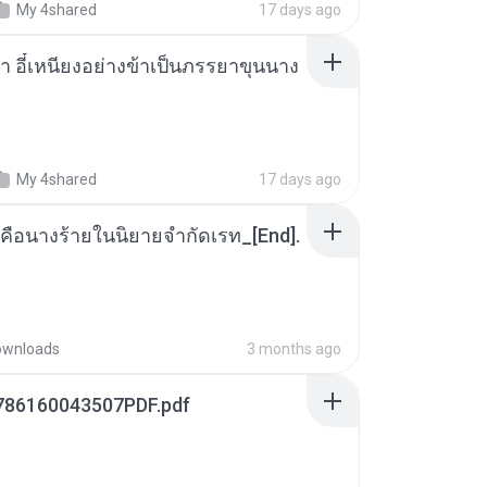
My 4shared
17 days ago
า อี๋เหนียงอย่างข้าเป็นภรรยาขุนนาง
My 4shared
17 days ago
คือนางร้ายในนิยายจำกัดเรท_[End].
ownloads
3 months ago
786160043507PDF.pdf