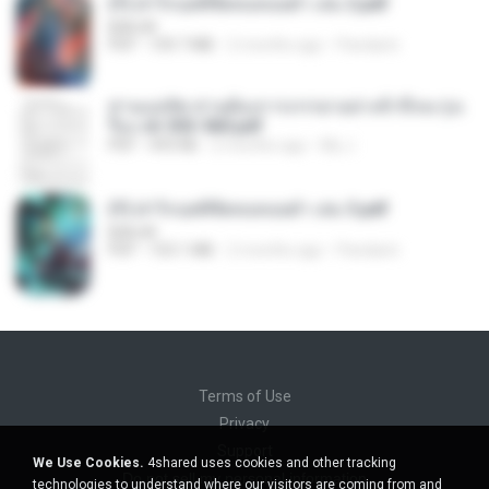
(Y) ฝ่าวิกฤตพิชิตหอคอยดำ เล่ม 2.pdf
BAILIW
PDF
109.7 MB
2 months ago
Pandarin
ท่านแม่ทัพ ท่านต้องการภรรยาอย่างข้าถึงจะรุ่งเ
รือง ch 553-560.pdf
PDF
493 KB
2 months ago
My J.
(Y) ฝ่าวิกฤตพิชิตหอคอยดำ เล่ม 3.pdf
BAILIW
PDF
103.1 MB
2 months ago
Pandarin
Terms of Use
Privacy
Support
We Use Cookies.
4shared uses cookies and other tracking
Do not sell my personal information
technologies to understand where our visitors are coming from and