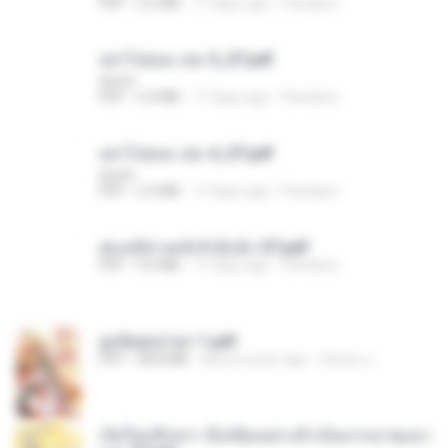
PDF
2.5 MB
17 days ago
Pandarin
อย่าไปยอม เล่ม 5_ST.pdf
decht
PDF
2.4 MB
17 days ago
Pandarin
อย่าไปยอม เล่ม 4_ST.pdf
decht
PDF
2.4 MB
17 days ago
Pandarin
ฮ่องเต้ช่างคลั่งรักยิ่งนัก-ST.pdf
PDF
9.0 MB
17 days ago
Pandarin
ฮูหยิuสุดป่วuฯ 1.pdf
PDF
68.8 MB
about a year ago
ณิชพน แ.
เกิดใหม่อีกครา อี๋เหนียงอย่างข้าเป็นภรรยาขุนนา