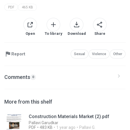
PDF
465 KB
Open
To library
Download
Share
Report
Sexual
Violence
Other
Comments
0
More from this shelf
Construction Materials Market (2).pdf
Pallavi Garudkar
PDF
483 KB
1 year ago
Pallavi G.