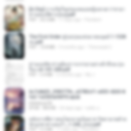
[A Chu] การเกิดใหม่ของหมอหญิงเทวดา l ชายา
ท่านอ๋องปีศาจ [จบ].pdf
PDF
35.5 MB
17 days ago
Pandarin
The First Order สู่รุ่งอรุณแห่งมวลมนุษย์ 1-1328
จบ.pdf
PDF
72.8 MB
3 months ago
Theerasak G.
ท่านแม่ทัพ ท่านต้องการภรรยาอย่างข้าถึงจะรุ่งเ
รือง ch 101-200.pdf
PDF
5.4 MB
2 months ago
My J.
6c7c8d33_3f85779c_e3783cf1-e033-4265-8
fe2-1e23b5a9dff0.epub
littlebbear96
EPUB
804 KB
26 days ago
ทอฝัน ม.
หลังจากพี่สาวคนโตกลายเป็นทาส รัชทายาทตำห
นักบูรพาตาแดงก่ำ_1-242_(จบ).pdf
PDF
9.3 MB
17 days ago
Pandarin