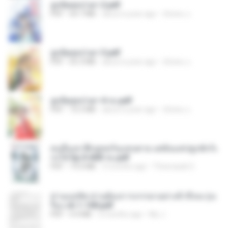
ฮูหยิuสุดป่วuฯ 2.pdf
PDF
64.7 MB
about a year ago
ณิชพน แ.
ฮูหยิuสุดป่วuฯ 3.pdf
PDF
65.3 MB
about a year ago
ณิชพน แ.
ฮูหยิuสุดป่วuฯ 4 จบ.pdf
PDF
72.5 MB
about a year ago
ณิชพน แ.
คนอื่นเขาฝึกยุทธกันแทบตาย แต่ฉันแค่ปลูกผักก็เ
ก่งได้ Ep.0-600 จบ.pdf
PDF
19.0 MB
3 months ago
Theerasak G.
ท่านแม่ทัพ ท่านต้องการภรรยาอย่างข้าถึงจะรุ่งเ
รือง ch 1-100.pdf
PDF
4.4 MB
2 months ago
My J.