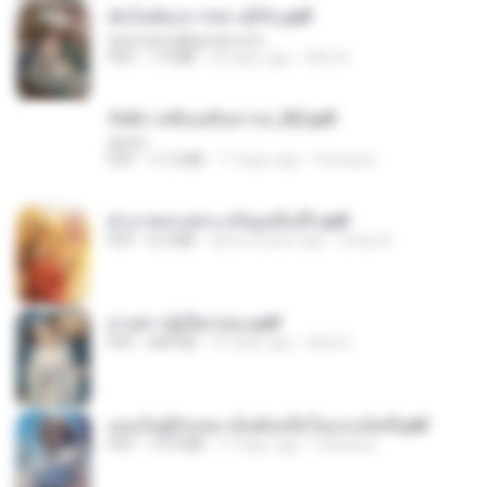
ฉันไม่ต้องการพร สุจิรัน.pdf
tanmobza@gmail.com
PDF
1.4 MB
26 days ago
Mob K.
รัตติกาลพิรุณสิบสารท_RZ.pdf
decht
PDF
11.5 MB
17 days ago
Pandarin
ฝ่าบาททรงพระเจริญหมื่นปี1.pdf
PDF
6.4 MB
about a year ago
Orasa K.
ม่ายสาวผู้เปียกปอน.pdf
PDF
684 KB
27 days ago
Mob K.
เธอเป็นผู้รับเหมาอันดับหนึ่งในแกแล็คซี่.pdf
PDF
19.9 MB
17 days ago
Pandarin