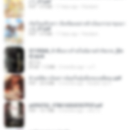
ง 1_ST.pdf
PDF
4.9 MB
17 days ago
Pandarin
เกิดใหม่อีกครา อี๋เหนียงอย่างข้าเป็นภรรยาขุนนา
ง 2_ST.pdf
PDF
4.9 MB
17 days ago
Pandarin
3f1f85b8_ข้าคือนางร้ายในนิยายจำกัดเรท_[En
d].epub
君子生
EPUB
1.3 MB
3 months ago
เจ โ.
ข้ามมิติมาเป็นสาวน้อยในอุ้งมือของอดีตลุง.pdf
PDF
25.4 MB
3 months ago
Reader Lily O.
a6994762_9786160043507PDF.pdf
PDF
15.7 MB
3 months ago
อริยา ด.