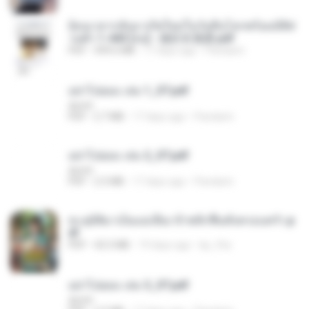
ย้อนเวลากลับมาเกิดใหม่ในวันสิ้นโลกพร้อมมิติส่
วนตัว 1-443 [จบ] - 揍趴长颈鹿.pdf
PDF
499.6 MB
17 days ago
Pandarin
อย่าไปยอม เล่ม 1_ST.pdf
decht
PDF
2.7 MB
17 days ago
Pandarin
อย่าไปยอม เล่ม 2_ST.pdf
decht
PDF
2.5 MB
17 days ago
Pandarin
ทะลุมิติมาเป็นแม่เลี้ยง ข้าพลิกฟื้นทั้งครอบครัว.p
df
PDF
42.5 MB
19 days ago
kp_fha
อย่าไปยอม เล่ม 3_ST.pdf
decht