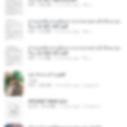
PDF
502 KB
2 months ago
My J.
ท่านแม่ทัพ ท่านต้องการภรรยาอย่างข้าถึงจะรุ่งเ
รือง ch 401-501.pdf
PDF
3.6 MB
2 months ago
My J.
ท่านแม่ทัพ ท่านต้องการภรรยาอย่างข้าถึงจะรุ่งเ
รือง ch 502-551.pdf
PDF
3.1 MB
2 months ago
My J.
หย่ารักนางร้าย.pdf
1234
PDF
692 KB
3 months ago
yingyai S.
SPIUNAT MAVI.xlsx
XLSX
99.4 MB
2 years ago
Susann S.