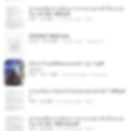
ท่านแม่ทัพ ท่านต้องการภรรยาอย่างข้าถึงจะรุ่งเ
รือง ch 301-400.pdf
PDF
5.2 MB
2 months ago
My J.
SPIUNAT MAVI.xlsx
XLSX
99.4 MB
2 years ago
Susann S.
(Y) ฝ่าวิกฤตพิชิตหอคอยดำ เล่ม 1.pdf
BAILIW
PDF
101.1 MB
2 months ago
Pandarin
หวนกลับมาเป็นคนโปรดของฮ่องเต้ ch 1-200.pd
f
PDF
6.4 MB
2 months ago
My J.
ท่านแม่ทัพ ท่านต้องการภรรยาอย่างข้าถึงจะรุ่งเ
รือง ch 561-568 end.pdf
PDF
502 KB
2 months ago
My J.