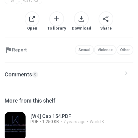
PDF
4,315 KB
Open
To library
Download
Share
Report
Sexual
Violence
Other
Comments
0
More from this shelf
[WK] Cap 154.PDF
PDF
1,250 KB
7 years ago
World K.