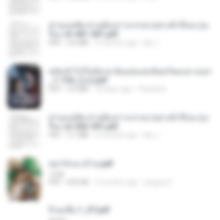
ท่านแม่ทัพ ท่านต้องการภรรยาอย่างข้าถึงจะรุ่งเ
รือง ch 401-501.pdf
PDF
3.6 MB
2 months ago
My J.
หลังเข้าไปในนิยาย ฉันแย่งแสงจันทร์ของนางเอก
_1-154_(จบ).pdf
PDF
5.6 MB
18 days ago
Pandarin
ท่านแม่ทัพ ท่านต้องการภรรยาอย่างข้าถึงจะรุ่งเ
รือง ch 502-551.pdf
PDF
3.1 MB
2 months ago
My J.
หย่ารักนางร้าย.pdf
1234
PDF
692 KB
3 months ago
yingyai S.
จิ่วฉงจื่อ 1_ST.pdf