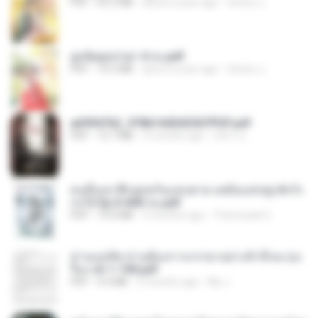
PDF
65.3 MB
about a year ago
ณิชพน แ.
ฮูหยิuสุดป่วuฯ 4 จบ.pdf
PDF
72.5 MB
about a year ago
ณิชพน แ.
a6994762_9786160043507PDF.pdf
PDF
15.7 MB
3 months ago
อริยา ด.
คนอื่นเขาฝึกยุทธกันแทบตาย แต่ฉันแค่ปลูกผักก็เ
ก่งได้ Ep.0-600 จบ.pdf
PDF
19.0 MB
3 months ago
Theerasak G.
ท่านแม่ทัพ ท่านต้องการภรรยาอย่างข้าถึงจะรุ่งเ
รือง ch 1-100.pdf
PDF
4.4 MB
2 months ago
My J.