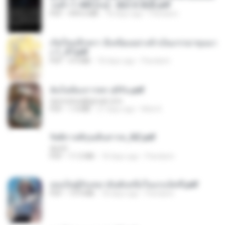
วนตัว 1-443 [จบ] - 揍趴长颈鹿.pdf
PDF
499.6 MB
18 days ago
Pandarin
เกิดใหม่อีกครา อี๋เหนียงอย่างข้าเป็นภรรยาขุนนา
ง 1_ST.pdf
PDF
4.9 MB
18 days ago
Pandarin
ฉันไม่ต้องการพร สุจิรัน.pdf
tanmobza@gmail.com
PDF
1.4 MB
27 days ago
Mob K.
รัตติกาลพิรุณสิบสารท_RZ.pdf
decht
PDF
11.5 MB
18 days ago
Pandarin
เธอเป็นผู้รับเหมาอันดับหนึ่งในแกแล็คซี่.pdf
PDF
19.9 MB
18 days ago
Pandarin