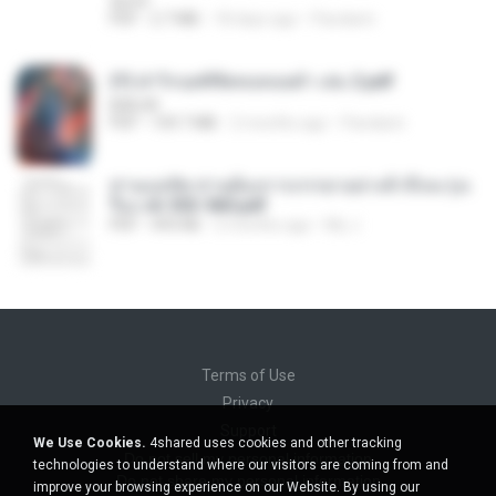
decht
PDF
2.7 MB
18 days ago
Pandarin
(Y) ฝ่าวิกฤตพิชิตหอคอยดำ เล่ม 2.pdf
BAILIW
PDF
109.7 MB
2 months ago
Pandarin
ท่านแม่ทัพ ท่านต้องการภรรยาอย่างข้าถึงจะรุ่งเ
รือง ch 553-560.pdf
PDF
493 KB
2 months ago
My J.
Terms of Use
Privacy
Support
We Use Cookies.
4shared uses cookies and other tracking
Do not sell my personal information
technologies to understand where our visitors are coming from and
Do not share my personal information
improve your browsing experience on our Website. By using our