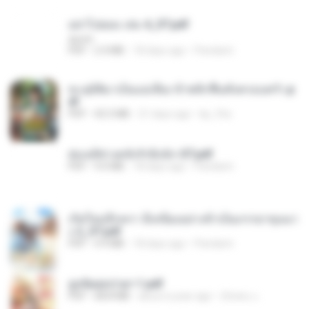
อย่าไปยอม เล่ม 4_ST.pdf
decht
PDF
2.4 MB
18 days ago
Pandarin
ทะลุมิติมาเป็นแม่เลี้ยง ข้าพลิกฟื้นทั้งครอบครัว.p
df
PDF
42.5 MB
21 days ago
kp_fha
ฮ่องเต้ช่างคลั่งรักยิ่งนัก-ST.pdf
PDF
9.0 MB
18 days ago
Pandarin
เกิดใหม่อีกครา อี๋เหนียงอย่างข้าเป็นภรรยาขุนนา
ง 2_ST.pdf
PDF
4.9 MB
18 days ago
Pandarin
ฮูหยิuสุดป่วuฯ 1.pdf
PDF
68.8 MB
about a year ago
ณิชพน แ.