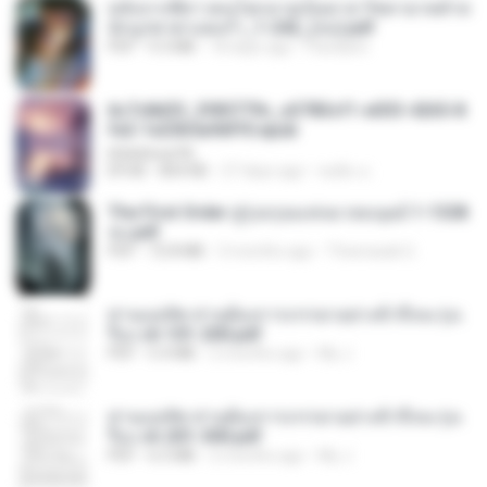
หลังจากพี่สาวคนโตกลายเป็นทาส รัชทายาทตำห
นักบูรพาตาแดงก่ำ_1-242_(จบ).pdf
PDF
9.3 MB
18 days ago
Pandarin
6c7c8d33_3f85779c_e3783cf1-e033-4265-8
fe2-1e23b5a9dff0.epub
littlebbear96
EPUB
804 KB
27 days ago
ทอฝัน ม.
The First Order สู่รุ่งอรุณแห่งมวลมนุษย์ 1-1328
จบ.pdf
PDF
72.8 MB
3 months ago
Theerasak G.
ท่านแม่ทัพ ท่านต้องการภรรยาอย่างข้าถึงจะรุ่งเ
รือง ch 101-200.pdf
PDF
5.4 MB
2 months ago
My J.
ท่านแม่ทัพ ท่านต้องการภรรยาอย่างข้าถึงจะรุ่งเ
รือง ch 201-300.pdf
PDF
6.5 MB
2 months ago
My J.