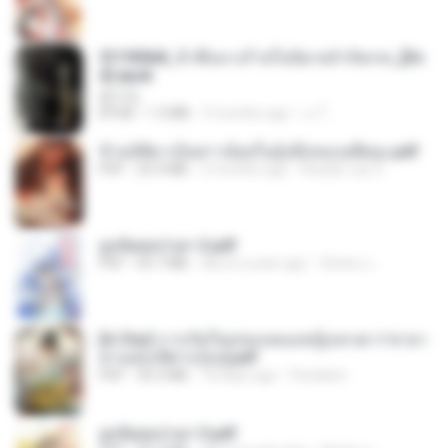
3f1f85b8_ข้าคือนางร้ายในนิยายจำกัดเรท_[En
d].epub
君子生
EPUB
1.3 MB
3 months ago
เจ โ.
ข้ามมิติมาเป็นสาวน้อยในอุ้งมือของอดีตลุง.pdf
PDF
25.4 MB
3 months ago
Reader Lily O.
ฮูหยิuสุดป่วuฯ 2.pdf
PDF
64.7 MB
about a year ago
ณิชพน แ.
[A Chu] การเกิดใหม่ของหมอหญิงเทวดา l ชายา
ท่านอ๋องปีศาจ [จบ].pdf
PDF
35.5 MB
18 days ago
Pandarin
ฮูหยิuสุดป่วuฯ 3.pdf