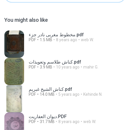
You might also like
مخطوط مغربى نادر جزء.pdf
PDF
1.5 MB
8 years ago
web W.
كناش طلاسم وتعويذات.pdf
PDF
3.9 MB
10 years ago
mahir G.
كناش الشيخ غبريم.pdf
PDF
14.0 MB
5 years ago
Kehinde N.
ديوان العفاريت.PDF
PDF
31.7 MB
8 years ago
web W.