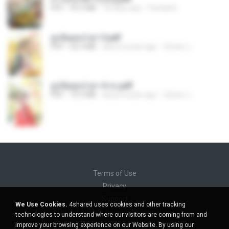
PDF
35.5 MB
18 days ago
Pandarin
ฮูหยิuสุดป่วuฯ 3.pdf
PDF
65.3 MB
about a year ago
ณิชพน แ.
ฮูหยิuสุดป่วuฯ 4 จบ.pdf
PDF
72.5 MB
about a year ago
ณิชพน แ.
Terms of Use
Privacy
Support
We Use Cookies.
4shared uses cookies and other tracking
Do not sell my personal information
technologies to understand where our visitors are coming from and
Do not share my personal information
improve your browsing experience on our Website. By using our