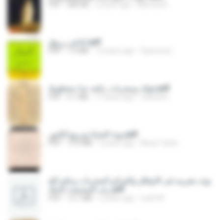
PDF
680 KB
3 years ago
Mamad B.
كناش زروق.pdf
PDF
1.4 MB
13 years ago
fqsssssss
فوائد ومجربات رائعه جدا مخطوط.pdf
PDF
5.1 MB
11 years ago
mishal A.
نوتة الخبايا وتربيع الكنوز.pdf
PDF
14.4 MB
2 years ago
Moaz Tarek
نوته مغربيه فى الاوفاق والعزائم المجربات وعلم الح
رف الصحيحه كاملة.pdf
PDF
13.1 MB
5 years ago
Larbi M.