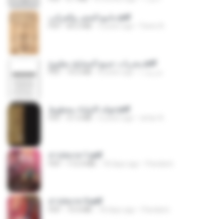
جامع التحف والغرائب.pdf
PDF
83.2 MB
4 years ago
Fares A.
مجربات جميع المشايخ مطبوع.pdf
PDF
16.2 MB
8 years ago
شريف ا.
فوائد الاولياء مخطوط.pdf
PDF
31.5 MB
6 years ago
antar A.
สาปสมรส 1.pdf
PDF
112.4 MB
18 days ago
Pandarin
สาปสมรส 3.pdf
PDF
73.4 MB
18 days ago
Pandarin