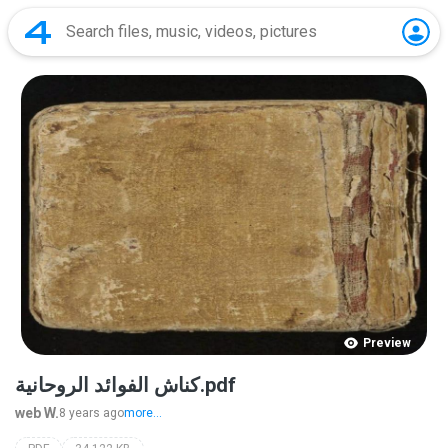
Preview
كناش الفوائد الروحانية.pdf
web W.
8 years ago
more...