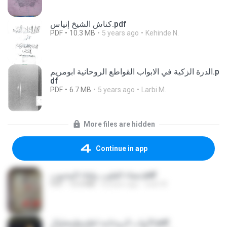
كناش الشيخ إنياس.pdf
PDF
10.3 MB
5 years ago
Kehinde N.
الدرة الزكية في الابواب القواطع الروحانية ابومريم.p
df
PDF
6.7 MB
5 years ago
Larbi M.
More files are hidden
Continue in app
شفاء القلوب ولقاء المحبوب.pdf
PDF
15.4 MB
8 years ago
web W.
الأبواب الروحانية لطحيطمغيليال.pdf