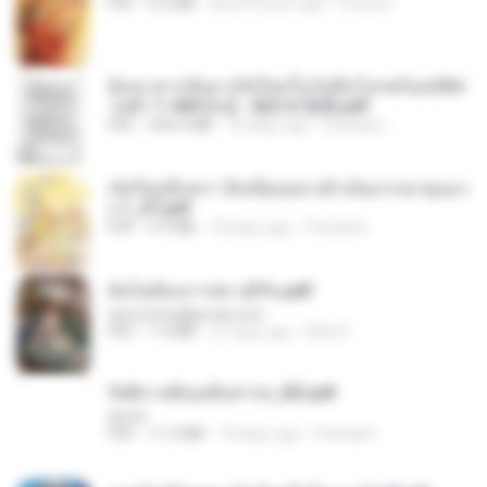
PDF
6.4 MB
about a year ago
Orasa K.
ย้อนเวลากลับมาเกิดใหม่ในวันสิ้นโลกพร้อมมิติส่
วนตัว 1-443 [จบ] - 揍趴长颈鹿.pdf
PDF
499.6 MB
18 days ago
Pandarin
เกิดใหม่อีกครา อี๋เหนียงอย่างข้าเป็นภรรยาขุนนา
ง 1_ST.pdf
PDF
4.9 MB
18 days ago
Pandarin
ฉันไม่ต้องการพร สุจิรัน.pdf
tanmobza@gmail.com
PDF
1.4 MB
27 days ago
Mob K.
รัตติกาลพิรุณสิบสารท_RZ.pdf
decht
PDF
11.5 MB
18 days ago
Pandarin