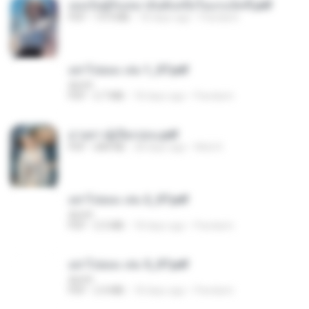
เธอเป็นผู้รับเหมาอันดับหนึ่งในแกแล็คซี่.pdf
PDF
19.9 MB
18 days ago
Pandarin
อย่าไปยอม เล่ม 1_ST.pdf
decht
PDF
2.7 MB
18 days ago
Pandarin
ม่ายสาวผู้เปียกปอน.pdf
PDF
684 KB
28 days ago
Mob K.
อย่าไปยอม เล่ม 2_ST.pdf
decht
PDF
2.5 MB
18 days ago
Pandarin
อย่าไปยอม เล่ม 5_ST.pdf
decht
PDF
2.4 MB
18 days ago
Pandarin