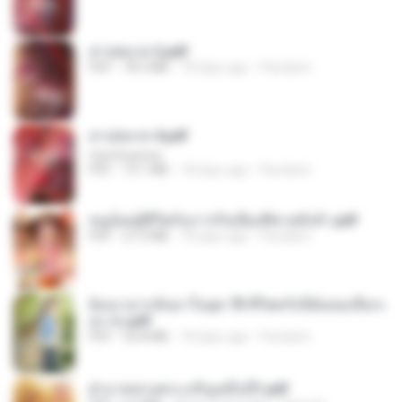
สาปสมรส 2.pdf
PDF
78.3 MB
18 days ago
Pandarin
สาปสมรส 4.pdf
CamScanner
PDF
73.1 MB
18 days ago
Pandarin
หนูน้อยสู้ชีวิตกับภารกิจเลี้ยงพี่ชายทั้งห้า.pdf
PDF
27.2 MB
18 days ago
Pandarin
ย้อนเวลากลับมาในยุค 70 ชีวิตครั้งนี้ฉันขอเลือกเ
อง จบ.pdf
PDF
32.8 MB
18 days ago
Pandarin
ฝ่าบาททรงพระเจริญหมื่นปี1.pdf