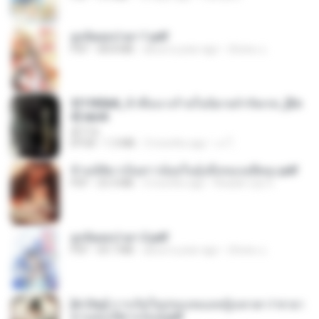
ฮูหยิuสุดป่วuฯ 1.pdf
PDF
68.8 MB
about a year ago
ณิชพน แ.
3f1f85b8_ข้าคือนางร้ายในนิยายจำกัดเรท_[En
d].epub
君子生
EPUB
1.3 MB
3 months ago
เจ โ.
ข้ามมิติมาเป็นสาวน้อยในอุ้งมือของอดีตลุง.pdf
PDF
25.4 MB
3 months ago
Reader Lily O.
ฮูหยิuสุดป่วuฯ 2.pdf
PDF
64.7 MB
about a year ago
ณิชพน แ.
[A Chu] การเกิดใหม่ของหมอหญิงเทวดา l ชายา
ท่านอ๋องปีศาจ [จบ].pdf