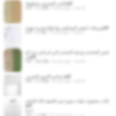
السر المخزون مخطوط.pdf
PDF
21.5 MB
8 years ago
web W.
وريقات لبعض المتمكنين بها فوائدمجربة مهمة.pdf
PDF
6.7 MB
4 years ago
Fares A.
قبس المجتدى وترقية المبتدى لابن قرماس جزء أو
ل.pdf
PDF
28.4 MB
8 years ago
web W.
جماجم الاسود المغربى.pdf
PDF
27.3 MB
8 years ago
web W.
كتاب مجموع دعوات سورة يس للشيخ خالد الصايم.
pdf
MCIT
PDF
6.7 MB
8 months ago
احمد ا.