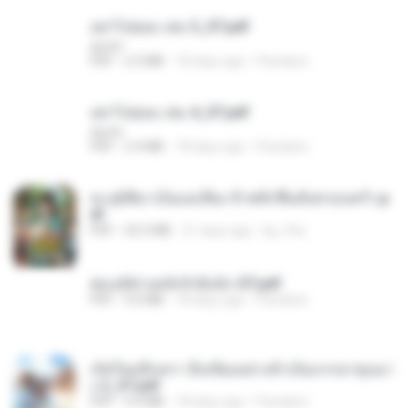
อย่าไปยอม เล่ม 3_ST.pdf
decht
PDF
2.5 MB
18 days ago
Pandarin
อย่าไปยอม เล่ม 4_ST.pdf
decht
PDF
2.4 MB
18 days ago
Pandarin
ทะลุมิติมาเป็นแม่เลี้ยง ข้าพลิกฟื้นทั้งครอบครัว.p
df
PDF
42.5 MB
21 days ago
kp_fha
ฮ่องเต้ช่างคลั่งรักยิ่งนัก-ST.pdf
PDF
9.0 MB
18 days ago
Pandarin
เกิดใหม่อีกครา อี๋เหนียงอย่างข้าเป็นภรรยาขุนนา
ง 2_ST.pdf
PDF
4.9 MB
18 days ago
Pandarin