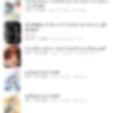
เกิดใหม่อีกครา อี๋เหนียงอย่างข้าเป็นภรรยาขุนนา
ง 2_ST.pdf
PDF
4.9 MB
hace 17 días
Pandarin
3f1f85b8_ข้าคือนางร้ายในนิยายจำกัดเรท_[En
d].epub
君子生
EPUB
1.3 MB
hace 3 meses
เจ โ.
ข้ามมิติมาเป็นสาวน้อยในอุ้งมือของอดีตลุง.pdf
PDF
25.4 MB
hace 3 meses
Reader Lily O.
ฮูหยิuสุดป่วuฯ 2.pdf
PDF
64.7 MB
hace un año
ณิชพน แ.
ฮูหยิuสุดป่วuฯ 3.pdf
PDF
65.3 MB
hace un año
ณิชพน แ.