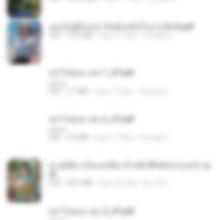
เธอเป็นผู้รับเหมาอันดับหนึ่งในแกแล็คซี่.pdf
PDF
19.9 MB
hace 17 días
Pandarin
อย่าไปยอม เล่ม 1_ST.pdf
decht
PDF
2.7 MB
hace 17 días
Pandarin
อย่าไปยอม เล่ม 2_ST.pdf
decht
PDF
2.5 MB
hace 17 días
Pandarin
ทะลุมิติมาเป็นแม่เลี้ยง ข้าพลิกฟื้นทั้งครอบครัว.p
df
PDF
42.5 MB
hace 20 días
kp_fha
อย่าไปยอม เล่ม 3_ST.pdf