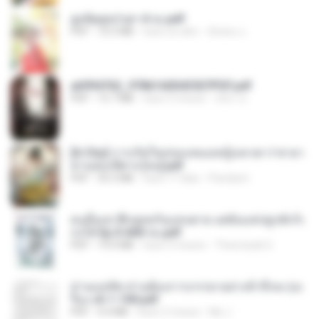
ฮูหยิuสุดป่วuฯ 4 จบ.pdf
PDF
72.5 MB
hace un año
ณิชพน แ.
a6994762_9786160043507PDF.pdf
PDF
15.7 MB
hace 3 meses
อริยา ด.
[A Chu] การเกิดใหม่ของหมอหญิงเทวดา l ชายา
ท่านอ๋องปีศาจ [จบ].pdf
PDF
35.5 MB
hace 17 días
Pandarin
คนอื่นเขาฝึกยุทธกันแทบตาย แต่ฉันแค่ปลูกผักก็เ
ก่งได้ Ep.0-600 จบ.pdf
PDF
19.0 MB
hace 3 meses
Theerasak G.
ท่านแม่ทัพ ท่านต้องการภรรยาอย่างข้าถึงจะรุ่งเ
รือง ch 1-100.pdf
PDF
4.4 MB
hace 2 meses
My J.