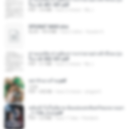
รือง ch 401-501.pdf
PDF
3.6 MB
hace 2 meses
My J.
SPIUNAT MAVI.xlsx
XLSX
99.4 MB
hace 2 años
Susann S.
ท่านแม่ทัพ ท่านต้องการภรรยาอย่างข้าถึงจะรุ่งเ
รือง ch 502-551.pdf
PDF
3.1 MB
hace 2 meses
My J.
หย่ารักนางร้าย.pdf
1234
PDF
692 KB
hace 3 meses
yingyai S.
หลังเข้าไปในนิยาย ฉันแย่งแสงจันทร์ของนางเอก
_1-154_(จบ).pdf
PDF
5.6 MB
hace 17 días
Pandarin