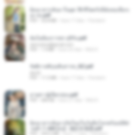
ย้อนเวลากลับมาในยุค 70 ชีวิตครั้งนี้ฉันขอเลือกเ
อง จบ.pdf
PDF
32.8 MB
hace 17 días
Pandarin
ฉันไม่ต้องการพร สุจิรัน.pdf
tanmobza@gmail.com
PDF
1.4 MB
hace 26 días
Mob K.
รัตติกาลพิรุณสิบสารท_RZ.pdf
decht
PDF
11.5 MB
hace 17 días
Pandarin
ม่ายสาวผู้เปียกปอน.pdf
PDF
684 KB
hace 27 días
Mob K.
ย้อนเวลากลับมาเกิดใหม่ในวันสิ้นโลกพร้อมมิติส่
วนตัว 1-443 [จบ] - 揍趴长颈鹿.pdf
PDF
499.6 MB
hace 17 días
Pandarin