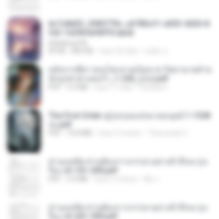
6c7c8d33_3f85779c_e3783cf1-e033-4265-8
fe2-1e23b5a9dff0.epub
littlebbear96
EPUB
804 KB
hace 26 días
ทอฝัน ม.
หลังจากพี่สาวคนโตกลายเป็นทาส รัชทายาทตำห
นักบูรพาตาแดงก่ำ_1-242_(จบ).pdf
PDF
9.3 MB
hace 17 días
Pandarin
The First Order สู่รุ่งอรุณแห่งมวลมนุษย์ 1-1328
จบ.pdf
PDF
72.8 MB
hace 3 meses
Theerasak G.
ท่านแม่ทัพ ท่านต้องการภรรยาอย่างข้าถึงจะรุ่งเ
รือง ch 101-200.pdf
PDF
5.4 MB
hace 2 meses
My J.
ท่านแม่ทัพ ท่านต้องการภรรยาอย่างข้าถึงจะรุ่งเ
รือง ch 201-300.pdf