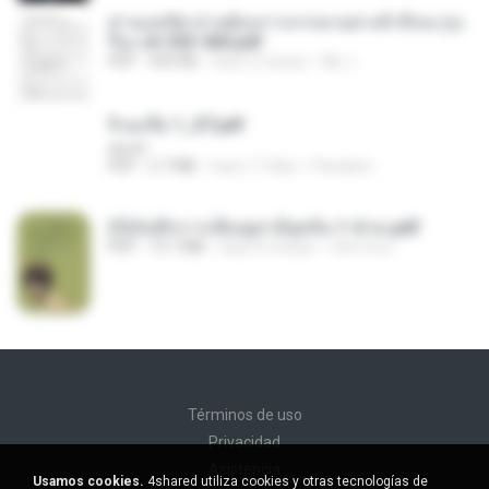
ท่านแม่ทัพ ท่านต้องการภรรยาอย่างข้าถึงจะรุ่งเ
รือง ch 553-560.pdf
PDF
493 KB
hace 2 meses
My J.
จิ่วฉงจื่อ 1_ST.pdf
decht
PDF
2.7 MB
hace 17 días
Pandarin
(Y)บันทึกการเลี้ยงดูสามียุคหิน 1-4 จบ.pdf
PDF
19.7 MB
hace 4 meses
เลิฟ รักนะ
Términos de uso
Privacidad
Asistencia
Usamos cookies.
4shared utiliza cookies y otras tecnologías de