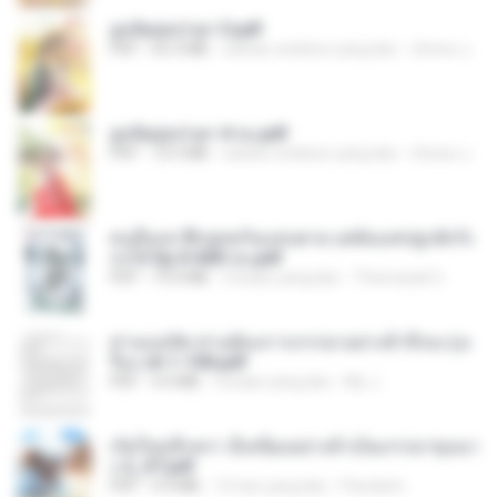
ฮูหยิuสุดป่วuฯ 3.pdf
PDF
65.3 MB
sekitar setahun yang lalu
ณิชพน แ.
ฮูหยิuสุดป่วuฯ 4 จบ.pdf
PDF
72.5 MB
sekitar setahun yang lalu
ณิชพน แ.
คนอื่นเขาฝึกยุทธกันแทบตาย แต่ฉันแค่ปลูกผักก็เ
ก่งได้ Ep.0-600 จบ.pdf
PDF
19.0 MB
3 bulan yang lalu
Theerasak G.
ท่านแม่ทัพ ท่านต้องการภรรยาอย่างข้าถึงจะรุ่งเ
รือง ch 1-100.pdf
PDF
4.4 MB
2 bulan yang lalu
My J.
เกิดใหม่อีกครา อี๋เหนียงอย่างข้าเป็นภรรยาขุนนา
ง 2_ST.pdf
PDF
4.9 MB
15 hari yang lalu
Pandarin