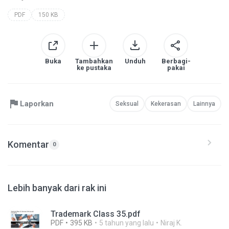
PDF
150 KB
Buka
Tambahkan
Unduh
Berbagi-
ke pustaka
pakai
Laporkan
Seksual
Kekerasan
Lainnya
Komentar
0
Lebih banyak dari rak ini
Trademark Class 35.pdf
PDF
395 KB
5 tahun yang lalu
Niraj K.