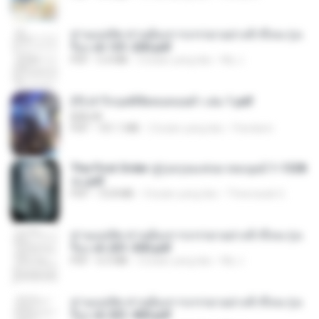
ท่านแม่ทัพ ท่านต้องการภรรยาอย่างข้าถึงจะรุ่งเ
รือง ch 101-200.pdf
PDF
5.4 MB
2 bulan yang lalu
My J.
(Y) ฝ่าวิกฤตพิชิตหอคอยดำ เล่ม 1.pdf
BAILIW
PDF
101.1 MB
2 bulan yang lalu
Pandarin
The First Order สู่รุ่งอรุณแห่งมวลมนุษย์ 1-1328
จบ.pdf
PDF
72.8 MB
3 bulan yang lalu
Theerasak G.
ท่านแม่ทัพ ท่านต้องการภรรยาอย่างข้าถึงจะรุ่งเ
รือง ch 201-300.pdf
PDF
6.5 MB
2 bulan yang lalu
My J.
ท่านแม่ทัพ ท่านต้องการภรรยาอย่างข้าถึงจะรุ่งเ
รือง ch 301-400.pdf