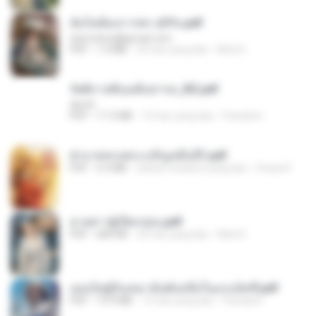
ฉันไม่ต้องการพร สุจิรัน.pdf
tanmobza@gmail.com
PDF
1.4 MB
24 hari yang lalu
Mob K.
รัตติกาลพิรุณสิบสารท_RZ.pdf
decht
PDF
11.5 MB
15 hari yang lalu
Pandarin
ฝ่าบาททรงพระเจริญหมื่นปี1.pdf
PDF
6.4 MB
sekitar setahun yang lalu
Orasa K.
ม่ายสาวผู้เปียกปอน.pdf
PDF
684 KB
25 hari yang lalu
Mob K.
เธอเป็นผู้รับเหมาอันดับหนึ่งในแกแล็คซี่.pdf
PDF
19.9 MB
15 hari yang lalu
Pandarin