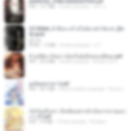
a6994762_9786160043507PDF.pdf
PDF
15.7 MB
3 bulan yang lalu
อริยา ด.
3f1f85b8_ข้าคือนางร้ายในนิยายจำกัดเรท_[En
d].epub
君子生
EPUB
1.3 MB
3 bulan yang lalu
เจ โ.
ข้ามมิติมาเป็นสาวน้อยในอุ้งมือของอดีตลุง.pdf
PDF
25.4 MB
3 bulan yang lalu
Reader Lily O.
ฮูหยิuสุดป่วuฯ 2.pdf
PDF
64.7 MB
sekitar setahun yang lalu
ณิชพน แ.
เกิดใหม่อีกครา อี๋เหนียงอย่างข้าเป็นภรรยาขุนนา
ง 1_ST.pdf
PDF
4.9 MB
15 hari yang lalu
Pandarin