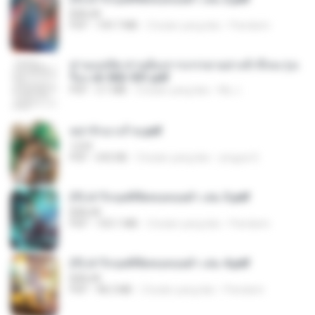
BAILIW
PDF
109.7 MB
2 bulan yang lalu
Pandarin
ท่านแม่ทัพ ท่านต้องการภรรยาอย่างข้าถึงจะรุ่งเ
รือง ch 502-551.pdf
PDF
3.1 MB
2 bulan yang lalu
My J.
หย่ารักนางร้าย.pdf
1234
PDF
692 KB
3 bulan yang lalu
yingyai S.
(Y) ฝ่าวิกฤตพิชิตหอคอยดำ เล่ม 3.pdf
BAILIW
PDF
103.1 MB
2 bulan yang lalu
Pandarin
(Y) ฝ่าวิกฤตพิชิตหอคอยดำ เล่ม 4.pdf
BAILIW
PDF
98.2 MB
2 bulan yang lalu
Pandarin