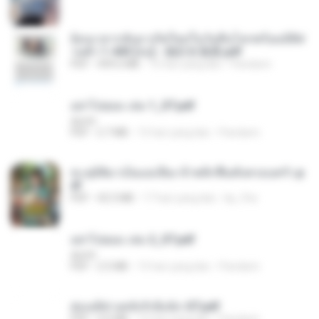
ย้อนเวลากลับมาเกิดใหม่ในวันสิ้นโลกพร้อมมิติส่
วนตัว 1-443 [จบ] - 揍趴长颈鹿.pdf
PDF
499.6 MB
15 hari yang lalu
Pandarin
อย่าไปยอม เล่ม 1_ST.pdf
decht
PDF
2.7 MB
15 hari yang lalu
Pandarin
ทะลุมิติมาเป็นแม่เลี้ยง ข้าพลิกฟื้นทั้งครอบครัว.p
df
PDF
42.5 MB
17 hari yang lalu
kp_fha
อย่าไปยอม เล่ม 2_ST.pdf
decht
PDF
2.5 MB
15 hari yang lalu
Pandarin
ฮ่องเต้ช่างคลั่งรักยิ่งนัก-ST.pdf
PDF
9.0 MB
15 hari yang lalu
Pandarin