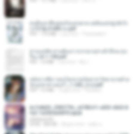
PDF
15.7 MB
3 ay önce
อริยา ด.
คนอื่นเขาฝึกยุทธกันแทบตาย แต่ฉันแค่ปลูกผักก็เ
ก่งได้ Ep.0-600 จบ.pdf
PDF
19.0 MB
3 ay önce
Theerasak G.
ท่านแม่ทัพ ท่านต้องการภรรยาอย่างข้าถึงจะรุ่งเ
รือง ch 1-100.pdf
PDF
4.4 MB
2 ay önce
My J.
หลังจากพี่สาวคนโตกลายเป็นทาส รัชทายาทตำห
นักบูรพาตาแดงก่ำ_1-242_(จบ).pdf
PDF
9.3 MB
19 gün önce
Pandarin
6c7c8d33_3f85779c_e3783cf1-e033-4265-8
fe2-1e23b5a9dff0.epub
littlebbear96
EPUB
804 KB
28 gün önce
ทอฝัน ม.