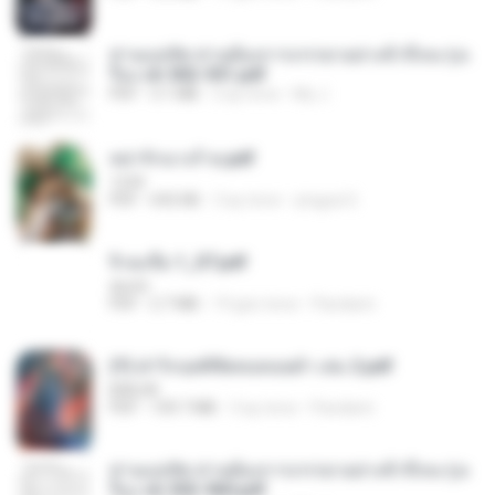
ท่านแม่ทัพ ท่านต้องการภรรยาอย่างข้าถึงจะรุ่งเ
รือง ch 502-551.pdf
PDF
3.1 MB
2 ay önce
My J.
หย่ารักนางร้าย.pdf
1234
PDF
692 KB
3 ay önce
yingyai S.
จิ่วฉงจื่อ 1_ST.pdf
decht
PDF
2.7 MB
19 gün önce
Pandarin
(Y) ฝ่าวิกฤตพิชิตหอคอยดำ เล่ม 2.pdf
BAILIW
PDF
109.7 MB
3 ay önce
Pandarin
ท่านแม่ทัพ ท่านต้องการภรรยาอย่างข้าถึงจะรุ่งเ
รือง ch 553-560.pdf