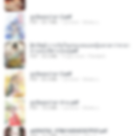
ฮูหยิuสุดป่วuฯ 2.pdf
PDF
64.7 MB
1 yıl önce
ณิชพน แ.
[A Chu] การเกิดใหม่ของหมอหญิงเทวดา l ชายา
ท่านอ๋องปีศาจ [จบ].pdf
PDF
35.5 MB
19 gün önce
Pandarin
ฮูหยิuสุดป่วuฯ 3.pdf
PDF
65.3 MB
1 yıl önce
ณิชพน แ.
ฮูหยิuสุดป่วuฯ 4 จบ.pdf
PDF
72.5 MB
1 yıl önce
ณิชพน แ.
a6994762_9786160043507PDF.pdf