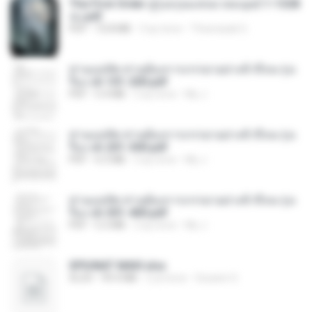
The First Order สู่รุ่งอรุณแห่งมวลมนุษย์ 1-1328
จบ.pdf
PDF
72.8 MB
3 ay önce
Theerasak G.
ท่านแม่ทัพ ท่านต้องการภรรยาอย่างข้าถึงจะรุ่งเ
รือง ch 101-200.pdf
PDF
5.4 MB
2 ay önce
My J.
ท่านแม่ทัพ ท่านต้องการภรรยาอย่างข้าถึงจะรุ่งเ
รือง ch 201-300.pdf
PDF
6.5 MB
2 ay önce
My J.
ท่านแม่ทัพ ท่านต้องการภรรยาอย่างข้าถึงจะรุ่งเ
รือง ch 301-400.pdf
PDF
5.2 MB
2 ay önce
My J.
SPIUNAT MAVI.xlsx
XLSX
99.4 MB
2 yıl önce
Susann S.