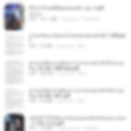
(Y) ฝ่าวิกฤตพิชิตหอคอยดำ เล่ม 1.pdf
BAILIW
PDF
101.1 MB
3 ay önce
Pandarin
หวนกลับมาเป็นคนโปรดของฮ่องเต้ ch 1-200.pd
f
PDF
6.4 MB
2 ay önce
My J.
ท่านแม่ทัพ ท่านต้องการภรรยาอย่างข้าถึงจะรุ่งเ
รือง ch 561-568 end.pdf
PDF
502 KB
2 ay önce
My J.
ท่านแม่ทัพ ท่านต้องการภรรยาอย่างข้าถึงจะรุ่งเ
รือง ch 401-501.pdf
PDF
3.6 MB
2 ay önce
My J.
หลังเข้าไปในนิยาย ฉันแย่งแสงจันทร์ของนางเอก
_1-154_(จบ).pdf
PDF
5.6 MB
19 gün önce
Pandarin