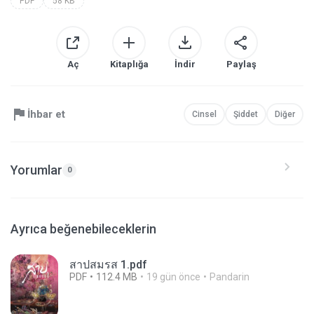
PDF
58 KB
Aç
Kitaplığa
İndir
Paylaş
İhbar et
Cinsel
Şiddet
Diğer
Yorumlar
0
Ayrıca beğenebileceklerin
สาปสมรส 1.pdf
PDF
112.4 MB
19 gün önce
Pandarin