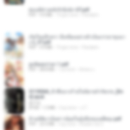
ฮ่องเต้ช่างคลั่งรักยิ่งนัก-ST.pdf
PDF
9.0 MB
19 gün önce
Pandarin
เกิดใหม่อีกครา อี๋เหนียงอย่างข้าเป็นภรรยาขุนนา
ง 2_ST.pdf
PDF
4.9 MB
19 gün önce
Pandarin
ฮูหยิuสุดป่วuฯ 1.pdf
PDF
68.8 MB
1 yıl önce
ณิชพน แ.
3f1f85b8_ข้าคือนางร้ายในนิยายจำกัดเรท_[En
d].epub
君子生
EPUB
1.3 MB
3 ay önce
เจ โ.
ข้ามมิติมาเป็นสาวน้อยในอุ้งมือของอดีตลุง.pdf
PDF
25.4 MB
3 ay önce
Reader Lily O.