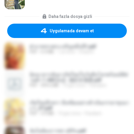
Daha fazla dosya gizli
Uygulamada devam et
ฝ่าบาททรงพระเจริญหมื่นปี1.pdf
PDF
6.4 MB
1 yıl önce
Orasa K.
ย้อนเวลากลับมาเกิดใหม่ในวันสิ้นโลกพร้อมมิติส่
วนตัว 1-443 [จบ] - 揍趴长颈鹿.pdf
PDF
499.6 MB
19 gün önce
Pandarin
เกิดใหม่อีกครา อี๋เหนียงอย่างข้าเป็นภรรยาขุนนา
ง 1_ST.pdf
PDF
4.9 MB
19 gün önce
Pandarin
ฉันไม่ต้องการพร สุจิรัน.pdf