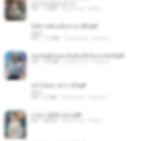
tanmobza@gmail.com
PDF
1.4 MB
28 gün önce
Mob K.
รัตติกาลพิรุณสิบสารท_RZ.pdf
decht
PDF
11.5 MB
19 gün önce
Pandarin
เธอเป็นผู้รับเหมาอันดับหนึ่งในแกแล็คซี่.pdf
PDF
19.9 MB
19 gün önce
Pandarin
อย่าไปยอม เล่ม 1_ST.pdf
decht
PDF
2.7 MB
19 gün önce
Pandarin
ม่ายสาวผู้เปียกปอน.pdf
PDF
684 KB
29 gün önce
Mob K.