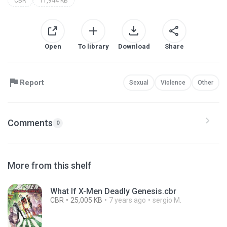
CBR
11,944 KB
Open
To library
Download
Share
Report
Sexual
Violence
Other
Comments
0
More from this shelf
What If X-Men Deadly Genesis.cbr
CBR
25,005 KB
7 years ago
sergio M.