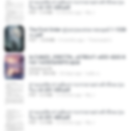
ท่านแม่ทัพ ท่านต้องการภรรยาอย่างข้าถึงจะรุ่งเ
รือง ch 101-200.pdf
PDF
5.4 MB
2 months ago
My J.
The First Order สู่รุ่งอรุณแห่งมวลมนุษย์ 1-1328
จบ.pdf
PDF
72.8 MB
3 months ago
Theerasak G.
6c7c8d33_3f85779c_e3783cf1-e033-4265-8
fe2-1e23b5a9dff0.epub
littlebbear96
EPUB
804 KB
24 days ago
ทอฝัน ม.
ท่านแม่ทัพ ท่านต้องการภรรยาอย่างข้าถึงจะรุ่งเ
รือง ch 201-300.pdf
PDF
6.5 MB
2 months ago
My J.
ท่านแม่ทัพ ท่านต้องการภรรยาอย่างข้าถึงจะรุ่งเ
รือง ch 301-400.pdf
PDF
5.2 MB
2 months ago
My J.