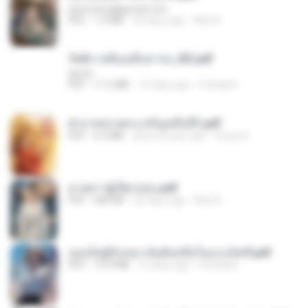
tanmobza@gmail.com
PDF
1.4 MB
24 days ago
Mob K.
รัตติกาลพิรุณสิบสารท_RZ.pdf
decht
PDF
11.5 MB
15 days ago
Pandarin
ฝ่าบาททรงพระเจริญหมื่นปี1.pdf
PDF
6.4 MB
about a year ago
Orasa K.
ม่ายสาวผู้เปียกปอน.pdf
PDF
684 KB
26 days ago
Mob K.
เธอเป็นผู้รับเหมาอันดับหนึ่งในแกแล็คซี่.pdf
PDF
19.9 MB
15 days ago
Pandarin