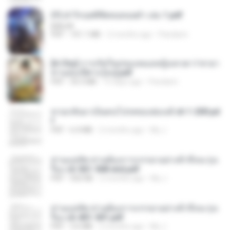
(Y) ฝ่าวิกฤตพิชิตหอคอยดำ เล่ม 1.pdf
BAILIW
PDF
101.1 MB
2 months ago
Pandarin
[A Chu] การเกิดใหม่ของหมอหญิงเทวดา l ชายา
ท่านอ๋องปีศาจ [จบ].pdf
PDF
35.5 MB
15 days ago
Pandarin
หวนกลับมาเป็นคนโปรดของฮ่องเต้ ch 1-200.pd
f
PDF
6.4 MB
2 months ago
My J.
ท่านแม่ทัพ ท่านต้องการภรรยาอย่างข้าถึงจะรุ่งเ
รือง ch 561-568 end.pdf
PDF
502 KB
2 months ago
My J.
ท่านแม่ทัพ ท่านต้องการภรรยาอย่างข้าถึงจะรุ่งเ
รือง ch 401-501.pdf
PDF
3.6 MB
2 months ago
My J.