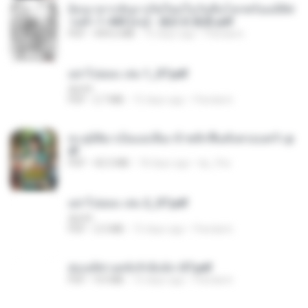
ย้อนเวลากลับมาเกิดใหม่ในวันสิ้นโลกพร้อมมิติส่
วนตัว 1-443 [จบ] - 揍趴长颈鹿.pdf
PDF
499.6 MB
15 days ago
Pandarin
อย่าไปยอม เล่ม 1_ST.pdf
decht
PDF
2.7 MB
15 days ago
Pandarin
ทะลุมิติมาเป็นแม่เลี้ยง ข้าพลิกฟื้นทั้งครอบครัว.p
df
PDF
42.5 MB
18 days ago
kp_fha
อย่าไปยอม เล่ม 2_ST.pdf
decht
PDF
2.5 MB
15 days ago
Pandarin
ฮ่องเต้ช่างคลั่งรักยิ่งนัก-ST.pdf
PDF
9.0 MB
15 days ago
Pandarin