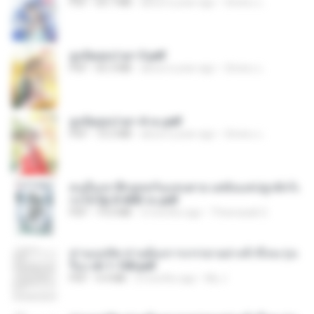
PDF
64.7 MB
about a year ago
ณิชพน แ.
ฮูหยิuสุดป่วuฯ 3.pdf
PDF
65.3 MB
about a year ago
ณิชพน แ.
ฮูหยิuสุดป่วuฯ 4 จบ.pdf
PDF
72.5 MB
about a year ago
ณิชพน แ.
คนอื่นเขาฝึกยุทธกันแทบตาย แต่ฉันแค่ปลูกผักก็เ
ก่งได้ Ep.0-600 จบ.pdf
PDF
19.0 MB
3 months ago
Theerasak G.
ท่านแม่ทัพ ท่านต้องการภรรยาอย่างข้าถึงจะรุ่งเ
รือง ch 1-100.pdf
PDF
4.4 MB
2 months ago
My J.