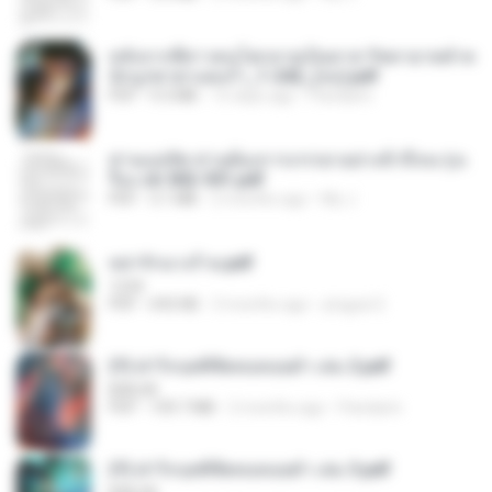
หลังจากพี่สาวคนโตกลายเป็นทาส รัชทายาทตำห
นักบูรพาตาแดงก่ำ_1-242_(จบ).pdf
PDF
9.3 MB
15 days ago
Pandarin
ท่านแม่ทัพ ท่านต้องการภรรยาอย่างข้าถึงจะรุ่งเ
รือง ch 502-551.pdf
PDF
3.1 MB
2 months ago
My J.
หย่ารักนางร้าย.pdf
1234
PDF
692 KB
3 months ago
yingyai S.
(Y) ฝ่าวิกฤตพิชิตหอคอยดำ เล่ม 2.pdf
BAILIW
PDF
109.7 MB
2 months ago
Pandarin
(Y) ฝ่าวิกฤตพิชิตหอคอยดำ เล่ม 3.pdf