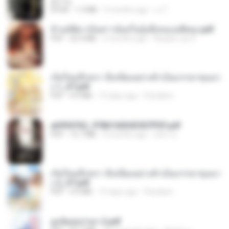
君子生
EPUB
1.3 MB
3 months ago
เจ โ.
ข้ามมิติมาเป็นสาวน้อยในอุ้งมือของอดีตลุง.pdf
PDF
25.4 MB
3 months ago
Reader Lily O.
เกิดใหม่อีกครา อี๋เหนียงอย่างข้าเป็นภรรยาขุนนา
ง 1_ST.pdf
PDF
4.9 MB
15 days ago
Pandarin
a6994762_9786160043507PDF.pdf
PDF
15.7 MB
3 months ago
อริยา ด.
เกิดใหม่อีกครา อี๋เหนียงอย่างข้าเป็นภรรยาขุนนา
ง 2_ST.pdf
PDF
4.9 MB
15 days ago
Pandarin
ฮูหยิuสุดป่วuฯ 2.pdf