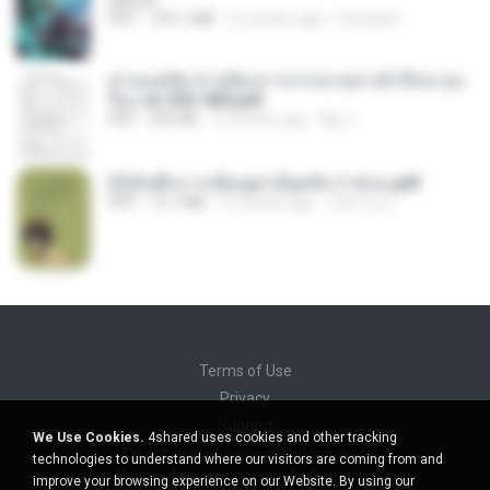
BAILIW
PDF
103.1 MB
2 months ago
Pandarin
ท่านแม่ทัพ ท่านต้องการภรรยาอย่างข้าถึงจะรุ่งเ
รือง ch 553-560.pdf
PDF
493 KB
2 months ago
My J.
(Y)บันทึกการเลี้ยงดูสามียุคหิน 1-4 จบ.pdf
PDF
19.7 MB
4 months ago
เลิฟ รักนะ
Terms of Use
Privacy
Support
We Use Cookies.
4shared uses cookies and other tracking
Do not sell my personal information
technologies to understand where our visitors are coming from and
Do not share my personal information
improve your browsing experience on our Website. By using our