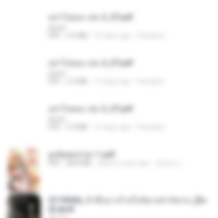
อย่าไปยอม เล่ม 3_ST.pdf
decht
PDF
2.5 MB
15 days ago
Pandarin
อย่าไปยอม เล่ม 4_ST.pdf
decht
PDF
2.4 MB
15 days ago
Pandarin
อย่าไปยอม เล่ม 5_ST.pdf
decht
PDF
2.4 MB
15 days ago
Pandarin
ฮูหยิuสุดป่วuฯ 1.pdf
PDF
68.8 MB
about a year ago
ณิชพน แ.
3f1f85b8_ข้าคือนางร้ายในนิยายจำกัดเรท_[En
d].epub