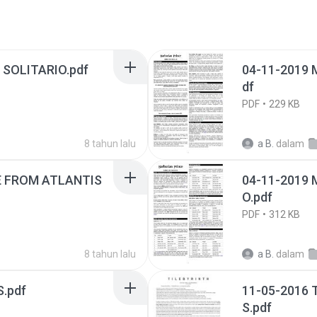
 SOLITARIO.pdf
04-11-2019
df
PDF
229 KB
8 tahun lalu
a B.
dalam
ATLANTIS
04-11-2019
O.pdf
PDF
312 KB
8 tahun lalu
a B.
dalam
.pdf
11-05-2016
S.pdf