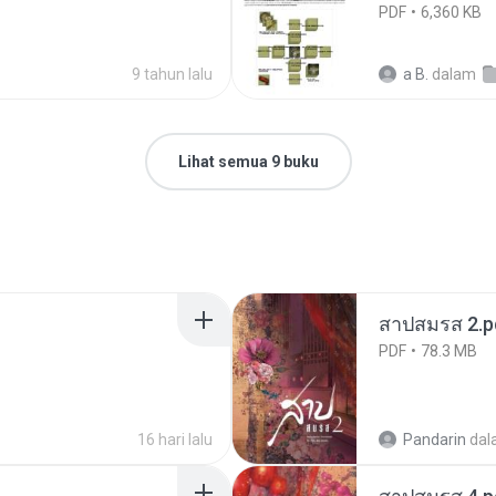
PDF
6,360 KB
9 tahun lalu
a B.
dalam
Lihat semua 9 buku
สาปสมรส 2.p
PDF
78.3 MB
16 hari lalu
Pandarin
dal