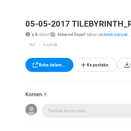
05-05-2017 TILEBYRINTH_
a B.
dalam
4shared Saya
9 tahun lalu
lebih banyak...
PDF
9,928 KB
Buka dalam…
Ke pustaka
Komen
0
Tambah komen baru