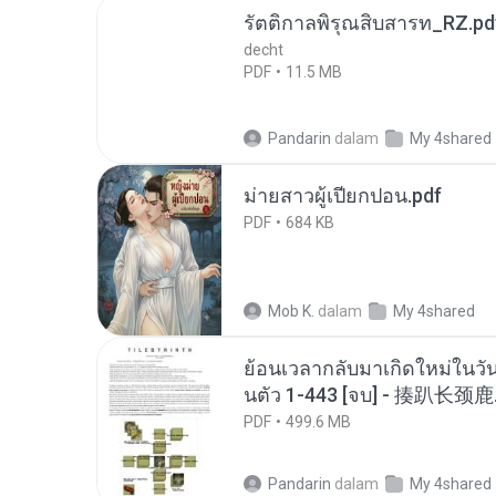
รัตติกาลพิรุณสิบสารท_RZ.pd
decht
PDF
11.5 MB
Pandarin
dalam
My 4shared
ม่ายสาวผู้เปียกปอน.pdf
PDF
684 KB
Mob K.
dalam
My 4shared
ย้อนเวลากลับมาเกิดใหม่ในวัน
นตัว 1-443 [จบ] - 揍趴长颈鹿
PDF
499.6 MB
Pandarin
dalam
My 4shared