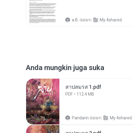
a B.
dalam
My 4shared
Anda mungkin juga suka
สาปสมรส 1.pdf
PDF
112.4 MB
Pandarin
dalam
My 4shared