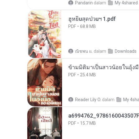
Pandarin
dalam
My 4shared
ฮูหยิuสุดป่วuฯ 1.pdf
PDF
68.8 MB
ณิชพน แ.
dalam
Downloads
ข้ามมิติมาเป็นสาวน้อยในอุ้งม
PDF
25.4 MB
Reader Lily O.
dalam
My 4sh
a6994762_9786160043507P
PDF
15.7 MB