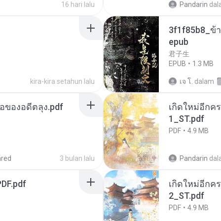
16 hari lalu
Pandarin
dal
3f1f85b8_ข้า
epub
君子生
EPUB
1.3 MB
kira-kira setahun lalu
เจ โ.
dalam
ือของอดีตลุง.pdf
เกิดใหม่อีกคร
1_ST.pdf
PDF
4.9 MB
ared
3 bulan lalu
Pandarin
dal
DF.pdf
เกิดใหม่อีกคร
2_ST.pdf
PDF
4.9 MB