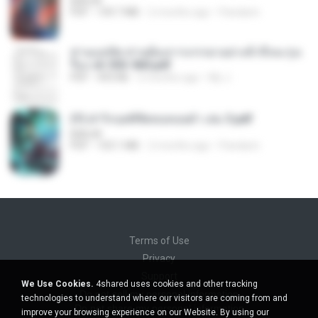
BAILIW
PDF
109.7 MB
2 months ago
Pandarin
ท่านแม่ทัพ ท่านต้องการภรรยาอย่างข้าถึงจะรุ่งเ
รือง ch 553-560.pdf
PDF
493 KB
2 months ago
My J.
(Y) ฝ่าวิกฤตพิชิตหอคอยดำ เล่ม 3.pdf
BAILIW
PDF
103.1 MB
2 months ago
Pandarin
Terms of Use
Privacy
Support
We Use Cookies.
4shared uses cookies and other tracking
Do not sell my personal information
technologies to understand where our visitors are coming from and
Do not share my personal information
improve your browsing experience on our Website. By using our