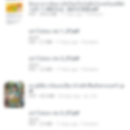
ย้อนเวลากลับมาเกิดใหม่ในวันสิ้นโลกพร้อมมิติส่
วนตัว 1-443 [จบ] - 揍趴长颈鹿.pdf
PDF
499.6 MB
17 days ago
Pandarin
อย่าไปยอม เล่ม 1_ST.pdf
decht
PDF
2.7 MB
17 days ago
Pandarin
อย่าไปยอม เล่ม 2_ST.pdf
decht
PDF
2.5 MB
17 days ago
Pandarin
ทะลุมิติมาเป็นแม่เลี้ยง ข้าพลิกฟื้นทั้งครอบครัว.p
df
PDF
42.5 MB
20 days ago
kp_fha
อย่าไปยอม เล่ม 3_ST.pdf
decht
PDF
2.5 MB
17 days ago
Pandarin