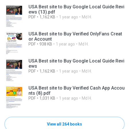
USA Best site to Buy Google Local Guide Revi
ews (13).pdf
PDF
1,162 KB
1 year ago
Md H.
USA Best site to Buy Verified OnlyFans Creat
or Account
PDF
938 KB
1 year ago
Md H.
USA Best site to Buy Google Local Guide Revi
ews
PDF
1,162 KB
1 year ago
Md H.
USA Best site to Buy Verified Cash App Accou
nts (8).pdf
PDF
1,031 KB
1 year ago
Md H.
View all 264 books