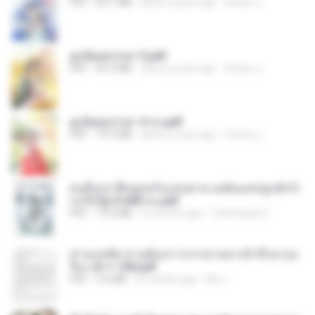
PDF
64.7 MB
about a year ago
ณิชพน แ.
ฮูหยิuสุดป่วuฯ 3.pdf
PDF
65.3 MB
about a year ago
ณิชพน แ.
ฮูหยิuสุดป่วuฯ 4 จบ.pdf
PDF
72.5 MB
about a year ago
ณิชพน แ.
คนอื่นเขาฝึกยุทธกันแทบตาย แต่ฉันแค่ปลูกผักก็เ
ก่งได้ Ep.0-600 จบ.pdf
PDF
19.0 MB
3 months ago
Theerasak G.
ท่านแม่ทัพ ท่านต้องการภรรยาอย่างข้าถึงจะรุ่งเ
รือง ch 1-100.pdf
PDF
4.4 MB
2 months ago
My J.