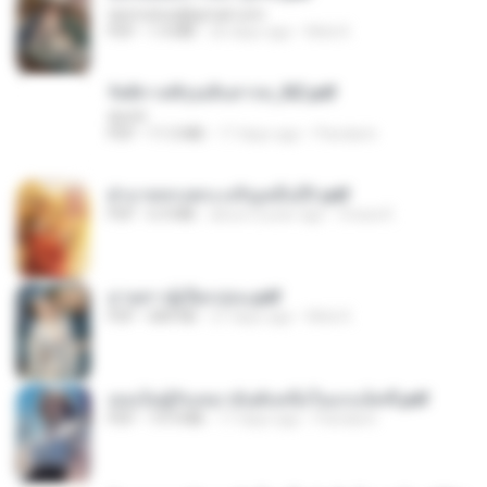
tanmobza@gmail.com
PDF
1.4 MB
26 days ago
Mob K.
รัตติกาลพิรุณสิบสารท_RZ.pdf
decht
PDF
11.5 MB
17 days ago
Pandarin
ฝ่าบาททรงพระเจริญหมื่นปี1.pdf
PDF
6.4 MB
about a year ago
Orasa K.
ม่ายสาวผู้เปียกปอน.pdf
PDF
684 KB
27 days ago
Mob K.
เธอเป็นผู้รับเหมาอันดับหนึ่งในแกแล็คซี่.pdf
PDF
19.9 MB
17 days ago
Pandarin