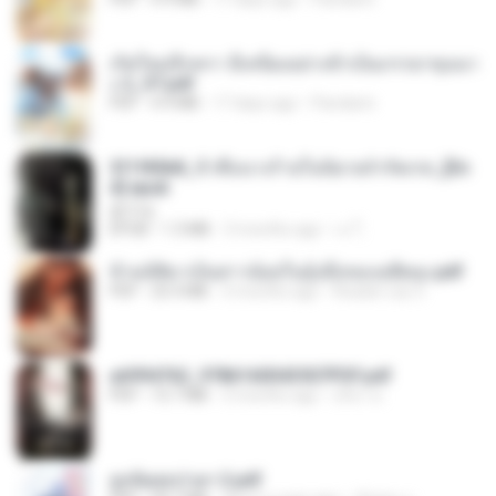
เกิดใหม่อีกครา อี๋เหนียงอย่างข้าเป็นภรรยาขุนนา
ง 2_ST.pdf
PDF
4.9 MB
17 days ago
Pandarin
3f1f85b8_ข้าคือนางร้ายในนิยายจำกัดเรท_[En
d].epub
君子生
EPUB
1.3 MB
3 months ago
เจ โ.
ข้ามมิติมาเป็นสาวน้อยในอุ้งมือของอดีตลุง.pdf
PDF
25.4 MB
3 months ago
Reader Lily O.
a6994762_9786160043507PDF.pdf
PDF
15.7 MB
3 months ago
อริยา ด.
ฮูหยิuสุดป่วuฯ 2.pdf