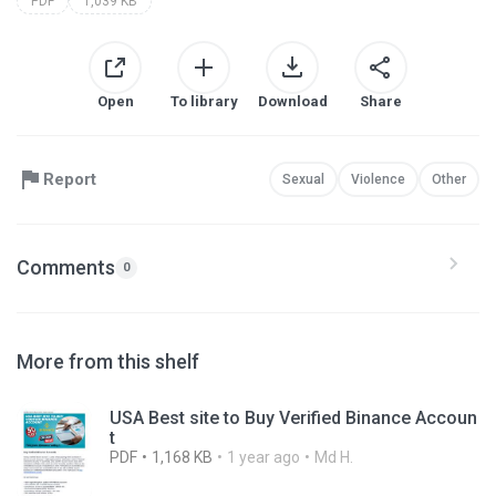
PDF
1,039 KB
Open
To library
Download
Share
Report
Sexual
Violence
Other
Comments
0
More from this shelf
USA Best site to Buy Verified Binance Accoun
t
PDF
1,168 KB
1 year ago
Md H.