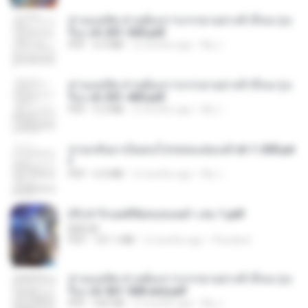
ท่านแม่ทัพ ท่านต้องการภรรยาอย่างข้าถึงจะรุ่งเ
รือง ch 201-300.pdf
PDF
6.5 MB
2 months ago
My J.
ท่านแม่ทัพ ท่านต้องการภรรยาอย่างข้าถึงจะรุ่งเ
รือง ch 301-400.pdf
PDF
5.2 MB
2 months ago
My J.
หวนกลับมาเป็นคนโปรดของฮ่องเต้ ch 1-200.pd
f
PDF
6.4 MB
2 months ago
My J.
(Y) ฝ่าวิกฤตพิชิตหอคอยดำ เล่ม 1.pdf
BAILIW
PDF
101.1 MB
2 months ago
Pandarin
ท่านแม่ทัพ ท่านต้องการภรรยาอย่างข้าถึงจะรุ่งเ
รือง ch 561-568 end.pdf
PDF
502 KB
2 months ago
My J.