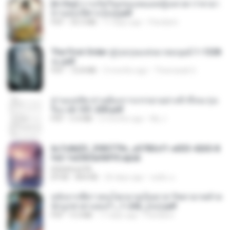
[A Chu] การเกิดใหม่ของหมอหญิงเทวดา l ชายา
ท่านอ๋องปีศาจ [จบ].pdf
PDF
35.5 MB
17 days ago
Pandarin
The First Order สู่รุ่งอรุณแห่งมวลมนุษย์ 1-1328
จบ.pdf
PDF
72.8 MB
3 months ago
Theerasak G.
ท่านแม่ทัพ ท่านต้องการภรรยาอย่างข้าถึงจะรุ่งเ
รือง ch 101-200.pdf
PDF
5.4 MB
2 months ago
My J.
6c7c8d33_3f85779c_e3783cf1-e033-4265-8
fe2-1e23b5a9dff0.epub
littlebbear96
EPUB
804 KB
26 days ago
ทอฝัน ม.
หลังจากพี่สาวคนโตกลายเป็นทาส รัชทายาทตำห
นักบูรพาตาแดงก่ำ_1-242_(จบ).pdf
PDF
9.3 MB
17 days ago
Pandarin