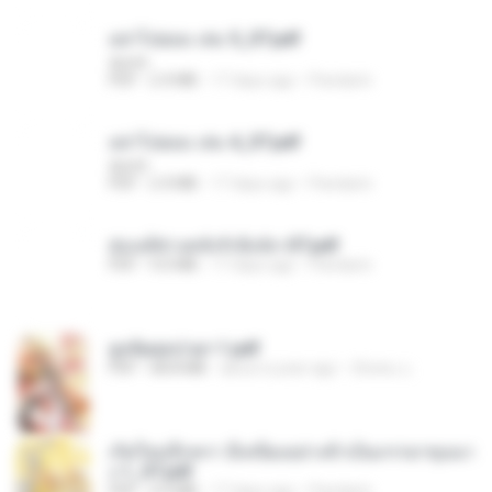
อย่าไปยอม เล่ม 5_ST.pdf
decht
PDF
2.4 MB
17 days ago
Pandarin
อย่าไปยอม เล่ม 4_ST.pdf
decht
PDF
2.4 MB
17 days ago
Pandarin
ฮ่องเต้ช่างคลั่งรักยิ่งนัก-ST.pdf
PDF
9.0 MB
17 days ago
Pandarin
ฮูหยิuสุดป่วuฯ 1.pdf
PDF
68.8 MB
about a year ago
ณิชพน แ.
เกิดใหม่อีกครา อี๋เหนียงอย่างข้าเป็นภรรยาขุนนา
ง 1_ST.pdf
PDF
4.9 MB
17 days ago
Pandarin