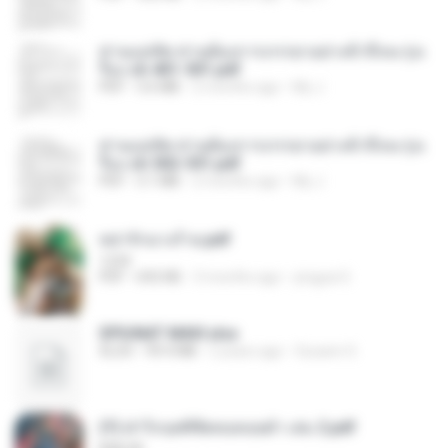
ท่านแม่ทัพ ท่านต้องการภรรยาอย่างข้าถึงจะรุ่งเ
รือง ch 401-501.pdf
PDF
3.6 MB
2 months ago
My J.
ท่านแม่ทัพ ท่านต้องการภรรยาอย่างข้าถึงจะรุ่งเ
รือง ch 502-551.pdf
PDF
3.1 MB
2 months ago
My J.
หย่ารักนางร้าย.pdf
1234
PDF
692 KB
3 months ago
yingyai S.
SPIUNAT MAVI.xlsx
XLSX
99.4 MB
2 years ago
Susann S.
(Y) ฝ่าวิกฤตพิชิตหอคอยดำ เล่ม 2.pdf