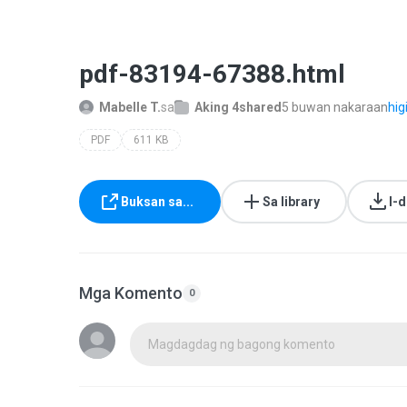
pdf-83194-67388.html
Mabelle T.
sa
Aking 4shared
5 buwan nakaraan
higi
PDF
611 KB
Buksan sa...
Sa library
I-
Mga Komento
0
Magdagdag ng bagong komento