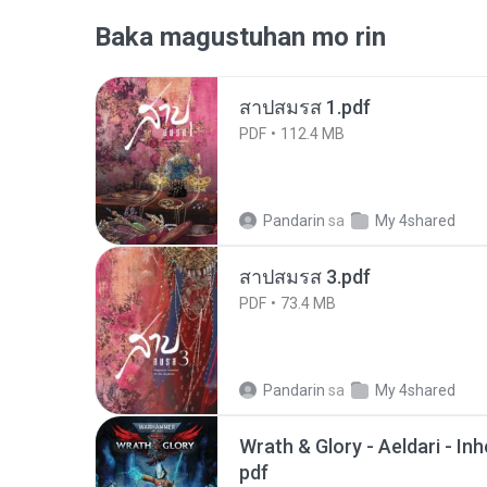
Baka magustuhan mo rin
สาปสมรส 1.pdf
PDF
112.4 MB
Pandarin
sa
My 4shared
สาปสมรส 3.pdf
PDF
73.4 MB
Pandarin
sa
My 4shared
Wrath & Glory - Aeldari - In
pdf