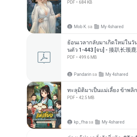
PDF
684 KB
Mob K.
sa
My 4shared
ย้อนเวลากลับมาเกิดใหม่ในวัน
นตัว 1-443 [จบ] - 揍趴长颈鹿
PDF
499.6 MB
Pandarin
sa
My 4shared
ทะลุมิติมาเป็นแม่เลี้ยง ข้าพลิ
PDF
42.5 MB
kp_fha
sa
My 4shared