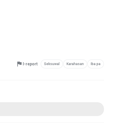
I-report
Seksuwal
Karahasan
Iba pa