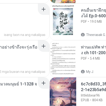
คนอื่นเขาฝึกย
งได้ Ep.0-600
PDF
19.0 MB
isang taon na ang nakalipas
Theerasak G.
ย่างข้าถึงจะรุ่งเรือ
ท่านแม่ทัพ ท่
ง ch 101-200
PDF
5.4 MB
2 mga buwan na ang nakalipas
My J.
่งมวลมนุษย์ 1-1328 จ
6c7c8d33_3f
2-1e23b5a9d
littlebbear96
EPUB
804 KB