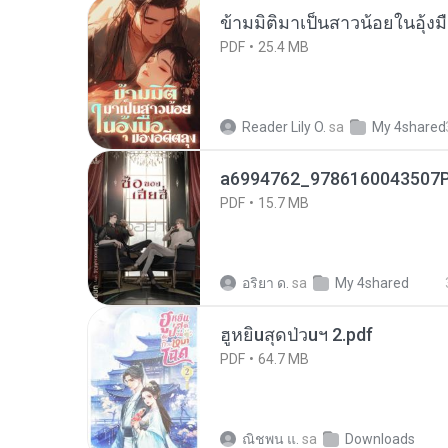
ข้ามมิติมาเป็นสาวน้อยในอุ้งม
PDF
25.4 MB
Reader Lily O.
sa
My 4shared
a6994762_9786160043507P
PDF
15.7 MB
อริยา ด.
sa
My 4shared
ฮูหยิuสุดป่วuฯ 2.pdf
PDF
64.7 MB
ณิชพน แ.
sa
Downloads