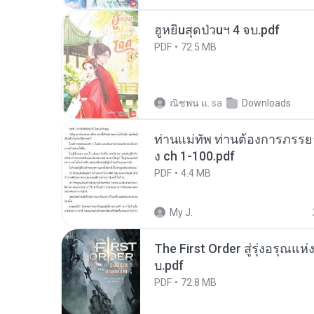
ฮูหยิuสุดป่วuฯ 4 จบ.pdf
PDF
72.5 MB
ณิชพน แ.
sa
Downloads
ท่านแม่ทัพ ท่านต้องการภรรยาอ
ง ch 1-100.pdf
PDF
4.4 MB
My J.
The First Order สู่รุ่งอรุณแห
บ.pdf
PDF
72.8 MB