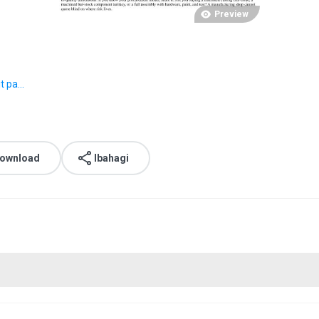
Preview
t pa...
download
Ibahagi