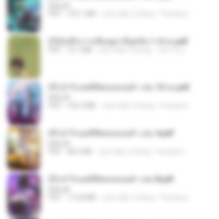
BAILIW
PDF
103.1 MB
cách đây 2 tháng
Pandarin
(Y)บันทึกการเลี้ยงดูสามียุคหิน 1-4 จบ.pdf
PDF
19.7 MB
cách đây 4 tháng
เลิฟ รักนะ
(Y) ฝ่าวิกฤตพิชิตหอคอยดำ เล่ม 10 จบ.pdf
BAILIW
PDF
106.4 MB
cách đây 2 tháng
Pandarin
(Y) ฝ่าวิกฤตพิชิตหอคอยดำ เล่ม 4.pdf
BAILIW
PDF
98.2 MB
cách đây 2 tháng
Pandarin
(Y) ฝ่าวิกฤตพิชิตหอคอยดำ เล่ม 8.pdf
BAILIW
PDF
113.8 MB
cách đây 2 tháng
Pandarin