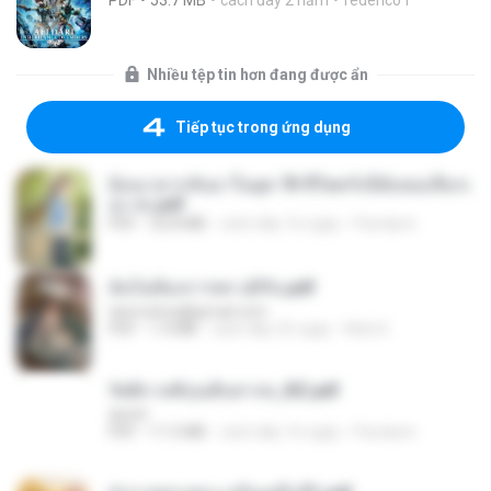
PDF
53.7 MB
cách đây 2 năm
federico f
Nhiều tệp tin hơn đang được ẩn
Tiếp tục trong ứng dụng
ย้อนเวลากลับมาในยุค 70 ชีวิตครั้งนี้ฉันขอเลือกเ
อง จบ.pdf
PDF
32.8 MB
cách đây 16 ngày
Pandarin
ฉันไม่ต้องการพร สุจิรัน.pdf
tanmobza@gmail.com
PDF
1.4 MB
cách đây 25 ngày
Mob K.
รัตติกาลพิรุณสิบสารท_RZ.pdf
decht
PDF
11.5 MB
cách đây 16 ngày
Pandarin