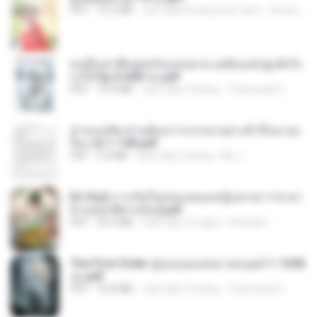
PDF
72.5 MB
cách đây khoảng một năm
ณิชพน แ.
คนอื่นเขาฝึกยุทธกันแทบตาย แต่ฉันแค่ปลูกผักก็เ
ก่งได้ Ep.0-600 จบ.pdf
PDF
19.0 MB
cách đây 3 tháng
Theerasak G.
ท่านแม่ทัพ ท่านต้องการภรรยาอย่างข้าถึงจะรุ่งเ
รือง ch 1-100.pdf
PDF
4.4 MB
cách đây 2 tháng
My J.
[A Chu] การเกิดใหม่ของหมอหญิงเทวดา l ชายา
ท่านอ๋องปีศาจ [จบ].pdf
PDF
35.5 MB
cách đây 16 ngày
Pandarin
The First Order สู่รุ่งอรุณแห่งมวลมนุษย์ 1-1328
จบ.pdf
PDF
72.8 MB
cách đây 3 tháng
Theerasak G.