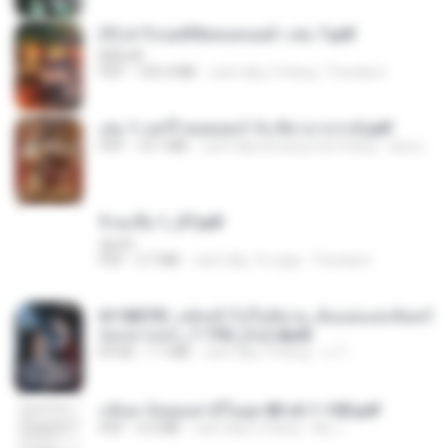
(Y) ฝ่าวิกฤตพิชิตหอคอยดำ เล่ม 7.pdf
BAILIW
PDF
105.4 MB
cách đây 2 tháng
Pandarin
เล่ม 1 แฮร์รี่ พอตเตอร์ กับ ศิลาอาถรรพ์.pdf
PDF
10.1 MB
cách đây khoảng một tháng
alexz Z.
จิ่วฉงจื่อ 1_ST.pdf
decht
PDF
2.7 MB
cách đây 16 ngày
Pandarin
6118073f_หลังเข้าไปในนิยาย_ฉันแย่งแสงจันทร์
ของนางเอก_1-154_(จบ).epub
EPUB
1.1 MB
cách đây 3 tháng
เจ โ.
กลับมาง้อคุณสามีในยุค 80 ch 1-100.pdf
PDF
4.2 MB
cách đây 2 tháng
My J.