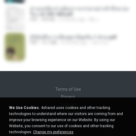
ท่านแม่ทัพ ท่านต้องการภรรยาอย่างข้าถึงจะรุ่งเ
รือง ch 553-560.pdf
PDF
493 KB
2 months ago
My J.
(Y)บันทึกการเลี้ยงดูสามียุคหิน 1-4 จบ.pdf
PDF
19.7 MB
4 months ago
เลิฟ รักนะ
Terms of Use
Privacy
Support
We Use Cookies.
4shared uses cookies and other tracking
Do not sell my personal information
technologies to understand where our visitors are coming from and
Do not share my personal information
improve your browsing experience on our Website. By using our
Website, you consent to our use of cookies and other tracking
technologies.
Change my preferences