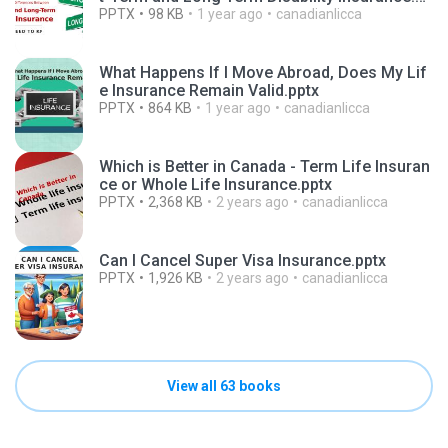
tx
PPTX
98 KB
1 year ago
canadianlicca
What Happens If I Move Abroad, Does My Lif
e Insurance Remain Valid.pptx
PPTX
864 KB
1 year ago
canadianlicca
Which is Better in Canada - Term Life Insuran
ce or Whole Life Insurance.pptx
PPTX
2,368 KB
2 years ago
canadianlicca
Can I Cancel Super Visa Insurance.pptx
PPTX
1,926 KB
2 years ago
canadianlicca
View all 63 books