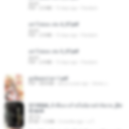
decht
PDF
2.5 MB
15 days ago
Pandarin
อย่าไปยอม เล่ม 4_ST.pdf
decht
PDF
2.4 MB
15 days ago
Pandarin
อย่าไปยอม เล่ม 5_ST.pdf
decht
PDF
2.4 MB
15 days ago
Pandarin
ฮูหยิuสุดป่วuฯ 1.pdf
PDF
68.8 MB
about a year ago
ณิชพน แ.
3f1f85b8_ข้าคือนางร้ายในนิยายจำกัดเรท_[En
d].epub
君子生
EPUB
1.3 MB
3 months ago
เจ โ.