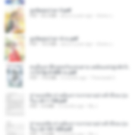
ฮูหยิuสุดป่วuฯ 3.pdf
PDF
65.3 MB
about a year ago
ณิชพน แ.
ฮูหยิuสุดป่วuฯ 4 จบ.pdf
PDF
72.5 MB
about a year ago
ณิชพน แ.
คนอื่นเขาฝึกยุทธกันแทบตาย แต่ฉันแค่ปลูกผักก็เ
ก่งได้ Ep.0-600 จบ.pdf
PDF
19.0 MB
3 months ago
Theerasak G.
ท่านแม่ทัพ ท่านต้องการภรรยาอย่างข้าถึงจะรุ่งเ
รือง ch 1-100.pdf
PDF
4.4 MB
2 months ago
My J.
ท่านแม่ทัพ ท่านต้องการภรรยาอย่างข้าถึงจะรุ่งเ
รือง ch 101-200.pdf
PDF
5.4 MB
2 months ago
My J.