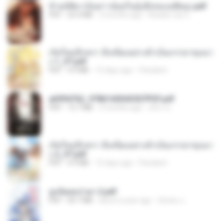
ข้ามมิติมาเป็นสาวน้อยในอุ้งมือของอดีตลุง.pdf
PDF
25.4 MB
3 months ago
Reader Lily O.
เกิดใหม่อีกครา อี๋เหนียงอย่างข้าเป็นภรรยาขุนนา
ง 1_ST.pdf
PDF
4.9 MB
15 days ago
Pandarin
a6994762_9786160043507PDF.pdf
PDF
15.7 MB
3 months ago
อริยา ด.
เกิดใหม่อีกครา อี๋เหนียงอย่างข้าเป็นภรรยาขุนนา
ง 2_ST.pdf
PDF
4.9 MB
15 days ago
Pandarin
ฮูหยิuสุดป่วuฯ 2.pdf
PDF
64.7 MB
about a year ago
ณิชพน แ.