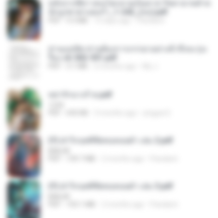
หลังจากพี่สาวคนโตกลายเป็นทาส รัชทายาทตำห
นักบูรพาตาแดงก่ำ_1-242_(จบ).pdf
PDF
9.3 MB
15 days ago
Pandarin
ท่านแม่ทัพ ท่านต้องการภรรยาอย่างข้าถึงจะรุ่งเ
รือง ch 502-551.pdf
PDF
3.1 MB
2 months ago
My J.
หย่ารักนางร้าย.pdf
1234
PDF
692 KB
3 months ago
yingyai S.
(Y) ฝ่าวิกฤตพิชิตหอคอยดำ เล่ม 2.pdf
BAILIW
PDF
109.7 MB
2 months ago
Pandarin
(Y) ฝ่าวิกฤตพิชิตหอคอยดำ เล่ม 3.pdf
BAILIW
PDF
103.1 MB
2 months ago
Pandarin