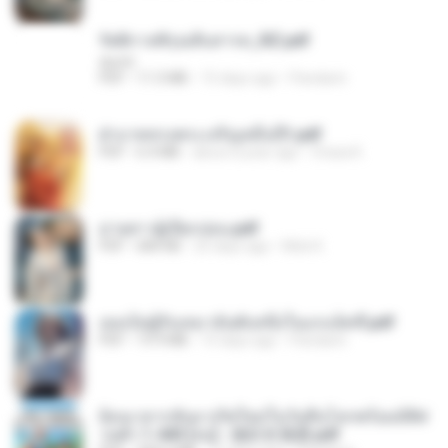
รัตติกาลพิรุณสิบสารท_RZ.pdf
decht
PDF
11.5 MB
15 days ago
Pandarin
ฝ่าบาททรงพระเจริญหมื่นปี1.pdf
PDF
6.4 MB
about a year ago
Orasa K.
ม่ายสาวผู้เปียกปอน.pdf
PDF
684 KB
25 days ago
Mob K.
เธอเป็นผู้รับเหมาอันดับหนึ่งในแกแล็คซี่.pdf
PDF
19.9 MB
15 days ago
Pandarin
ย้อนเวลากลับมาเกิดใหม่ในวันสิ้นโลกพร้อมมิติส่
วนตัว 1-443 [จบ] - 揍趴长颈鹿.pdf