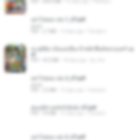
PDF
499.6 MB
15 days ago
Pandarin
อย่าไปยอม เล่ม 1_ST.pdf
decht
PDF
2.7 MB
15 days ago
Pandarin
ทะลุมิติมาเป็นแม่เลี้ยง ข้าพลิกฟื้นทั้งครอบครัว.p
df
PDF
42.5 MB
18 days ago
kp_fha
อย่าไปยอม เล่ม 2_ST.pdf
decht
PDF
2.5 MB
15 days ago
Pandarin
ฮ่องเต้ช่างคลั่งรักยิ่งนัก-ST.pdf
PDF
9.0 MB
15 days ago
Pandarin
อย่าไปยอม เล่ม 3_ST.pdf