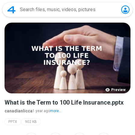
Preview
What is the Term to 100 Life Insurance.pptx
canadianlicca
1 year ago
more...
PPTX
902 KB