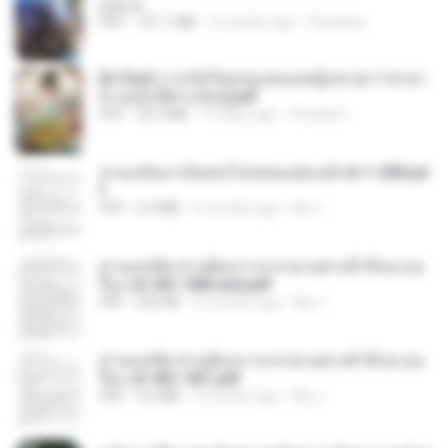
BAILIW
PDF
101.1 MB
2 months ago
Pandarin
[A Chu] การเกิดใหม่ของหมอหญิงเทวดา l ชายา
ท่านอ๋องปีศาจ [จบ].pdf
PDF
35.5 MB
15 days ago
Pandarin
หวนกลับมาเป็นคนโปรดของฮ่องเต้ ch 1-200.pd
f
PDF
6.4 MB
2 months ago
My J.
ท่านแม่ทัพ ท่านต้องการภรรยาอย่างข้าถึงจะรุ่งเ
รือง ch 561-568 end.pdf
PDF
502 KB
2 months ago
My J.
ท่านแม่ทัพ ท่านต้องการภรรยาอย่างข้าถึงจะรุ่งเ
รือง ch 401-501.pdf
PDF
3.6 MB
2 months ago
My J.