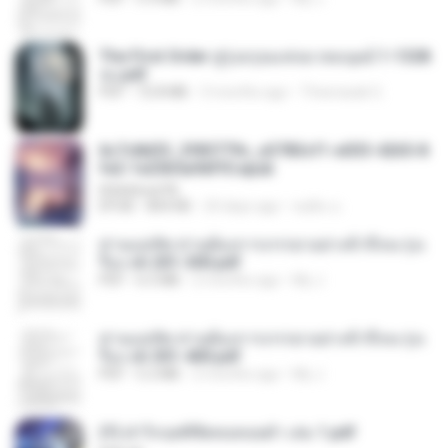
The First Order สู่รุ่งอรุณแห่งมวลมนุษย์ 1-1328
จบ.pdf
PDF
72.8 MB
3 months ago
Theerasak G.
6c7c8d33_3f85779c_e3783cf1-e033-4265-8
fe2-1e23b5a9dff0.epub
littlebbear96
EPUB
804 KB
24 days ago
ทอฝัน ม.
ท่านแม่ทัพ ท่านต้องการภรรยาอย่างข้าถึงจะรุ่งเ
รือง ch 201-300.pdf
PDF
6.5 MB
2 months ago
My J.
ท่านแม่ทัพ ท่านต้องการภรรยาอย่างข้าถึงจะรุ่งเ
รือง ch 301-400.pdf
PDF
5.2 MB
2 months ago
My J.
(Y) ฝ่าวิกฤตพิชิตหอคอยดำ เล่ม 1.pdf