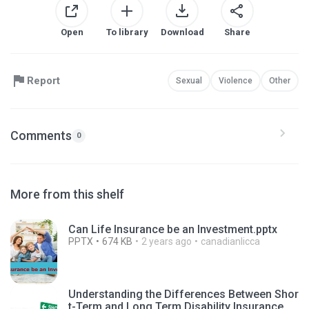
Open
To library
Download
Share
Report
Sexual
Violence
Other
Comments
0
More from this shelf
Can Life Insurance be an Investment.pptx
PPTX
674 KB
2 years ago
canadianlicca
Understanding the Differences Between Shor
t-Term and Long Term Disability Insurance.pp